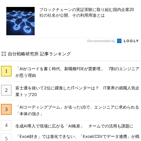
ブロックチェーンの実証実験に取り組む国内企業20
社の社名が公開、その利用用途とは
Recommended by
自分戦略研究所 記事ランキング
「AIがコードを書く時代、新職種FDEが需要増」 7割のエンジニア
が思う理由
富士通を抜いて2位に躍進したITベンダーは？ IT業界の就職人気企
業トップ20
「AIコーディングブーム」が去ったUSで、エンジニアに求められる
「本体の強さ」
生成AI導入で現場に広がる「AI格差」 チームでの活用も課題に
「Excel好き」では進化できない、「Excel/CSVでデータ連携」が残