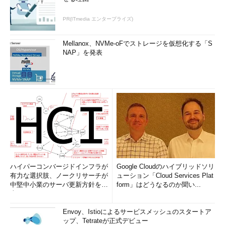
PR(ITmedia エンタープライズ)
Mellanox、NVMe-oFでストレージを仮想化する「S
NAP」を発表
図3 TCP/IPプロトコルスタック
LANの学び方
LANは、ある意味ユーザーが自由に構築できるネットワークで
ある。その反面、管理が難しいともいえる。さまざまな技術を駆
使して構築しても、汎用性・拡張性のないLANではすぐに再構築
を余儀なくされてしまう。無駄な作業が発生しないようなシステ
ムを構築するためには、まず標準技術についての知識をしっかり
身に付けることが大切である。自由なネットワークであるからこ
そ、標準技術をうまく組み合わせることが重要になる。
ハイパーコンバージドインフラが
Google Cloudのハイブリッドソリ
有力な選択肢、ノークリサーチが
ューション「Cloud Services Plat
LANの標準といえばイーサネット（Ethernet）が代表格である
中堅中小業のサーバ更新方針を調
form」はどうなるのか聞い...
査
が、イーサネットも日々技術革新が行われている。より速く、効
率的なネットワークへと対応している。ところが、同じイーサネ
Envoy、Istioによるサービスメッシュのスタートア
ット規格でもすべてそのまま接続・利用できるわけではない。ま
ップ、Tetrateが正式デビュー