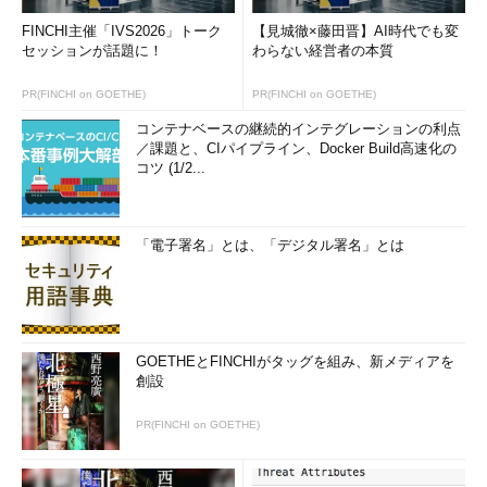
用者である限り架空の世界であるネットワークが、鮮明なイメー
ジとしてとらえられる。これは、ネットワークエンジニアにとっ
FINCHI主催「IVS2026」トーク
【見城徹×藤田晋】AI時代でも変
セッションが話題に！
わらない経営者の本質
て必要不可欠なのである。
PR(FINCHI on GOETHE)
PR(FINCHI on GOETHE)
次に、ネットワークの全体像を理解していなければならない。
個々の詳細技術も必要ではあるが、まず全体像をイメージするこ
コンテナベースの継続的インテグレーションの利点
／課題と、CIパイプライン、Docker Build高速化の
とが大切である。ネットワークと一口にいっても、家庭内LANか
コツ (1/2...
ら企業LAN、全国拠点を結ぶWANなどさまざまである（
図2
）。
それぞれの特徴や形態を理解し、標準的な技術については一通り
把握しておきたい。また、当然のことながら、LANとWANを結
「電子署名」とは、「デジタル署名」とは
んで構成されるネットワークも多いため、相互関係についても知
る必要がある。
GOETHEとFINCHIがタッグを組み、新メディアを
創設
PR(FINCHI on GOETHE)
図2 LANとWANのイメージ