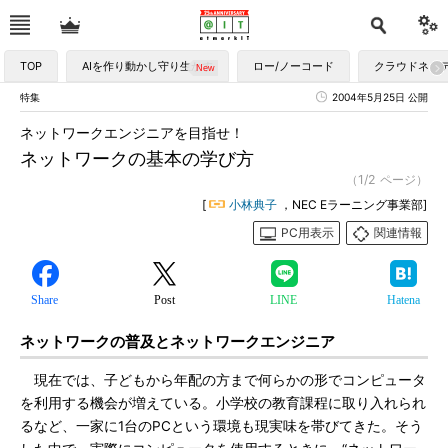
TOP
AIを作り動かし守り生かす
ロー/ノーコード
クラウドネイ
特集
2004年5月25日 公開
ネットワークエンジニアを目指せ！
ネットワークの基本の学び方
（1/2 ページ）
[
小林典子
，NEC Eラーニング事業部]
PC用表示
関連情報
Share
Post
LINE
Hatena
ネットワークの普及とネットワークエンジニア
現在では、子どもから年配の方まで何らかの形でコンピュータ
を利用する機会が増えている。小学校の教育課程に取り入れられ
るなど、一家に1台のPCという環境も現実味を帯びてきた。そう