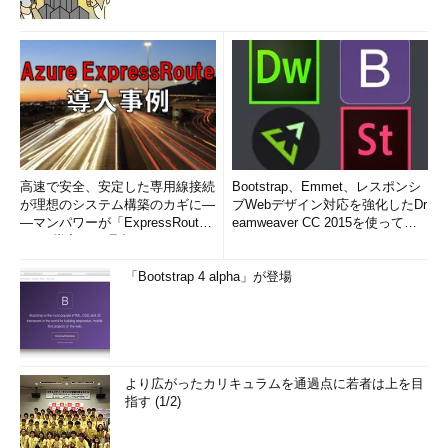
高速で安全、安定した専用線接続
Bootstrap、Emmet、レスポンシ
が理想のシステム構築のカギに―
ブWebデザイン対応を強化したDr
―マンパワーが「ExpressRout
eamweaver CC 2015を使って
e」を導入した理由
み...
「Bootstrap 4 alpha」が登場
より広がったカリキュラムを通過点に若者は上を目
指す (1/2)