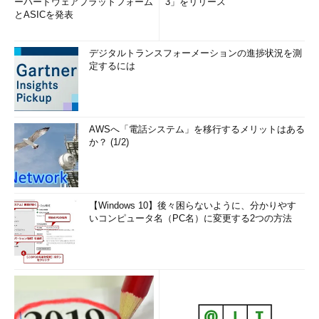
ーハードウェアプラットフォーム
3」をリリース
HUB（ハブ）が適合する。
とASICを発表
デジタルトランスフォーメーションの進捗状況を測
定するには
AWSへ「電話システム」を移行するメリットはある
か？ (1/2)
図4 LAN装置の接続イメージ
このように、各装置をネットワークの階層に照らし合わせ、基
【Windows 10】後々困らないように、分かりやす
いコンピュータ名（PC名）に変更する2つの方法
本機能を理解していこう。実際の機器は、製品によって付加され
る機能が異なっていたり、ポート数やインターフェイスが異なっ
たりと、より複雑になっている。ネットワークシステムを構築す
る際には、さまざまな側面から製品を吟味し、選択しなければな
らない。機器カタログの内容を読み取れるようにしておくことが
望ましい。