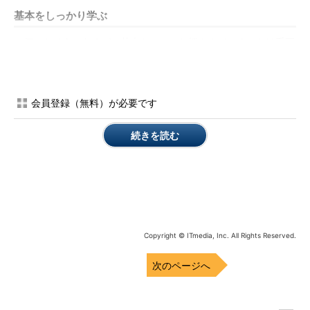
基本をしっかり学ぶ
何でもそうであるが、基本をしっかり押さえておくことは重要
である。ネットワークの基本とは、まず階層化の概念を理解する
ことである。さまざまなシステムやプロトコルが存在し、すべて
が同じ構造で成り立っているわけではないが、階層化の考え方は
会員登録（無料）が必要です
すべてにおいて共通している。この共通項を定義したOSI基本参
照モデルは、きちんと整理して覚えておく必要がある（
表1
）。
続きを読む
階層の1つ1つがどのような働きを持ち、それらがどのように積み
重なってシステムを構成しているのか。また、同一階層のシステ
ム間における相互関係について、理解していなければならない。
第7層
アプリケーション層
第6層
プレゼンテーション層
Copyright © ITmedia, Inc. All Rights Reserved.
第5層
セッション層
第4層
トランスポート層
次のページへ
第3層
ネットワーク層
第2層
データリンク層