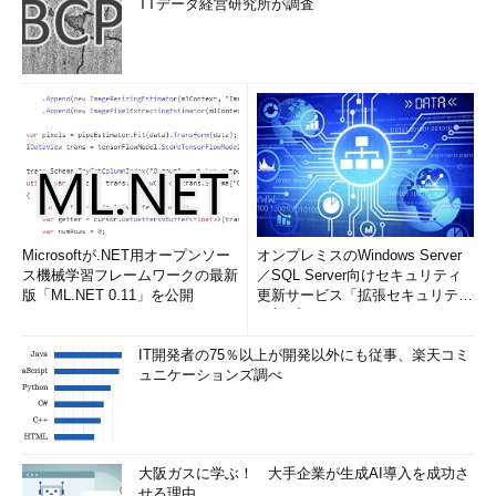
TTデータ経営研究所が調査
たが、基本的な仕様は変わっていない。IPはコネクションレス型
のプロトコルであり、パケットを目的のコンピュータまで届ける
ことに専念するベストエフォートサービスである。TCPはコネク
ション型のプロトコルであり、IPを補って信頼性の高い通信を実
現する。それぞれの基本機能や動作について、きちんと理解して
おこう。
TCP/IPプロトコルとは、一般に連動するプロトコル群の総称
である。IPとTCP（またはUDP）をベースに、HTTP、FTP、
SMTP、DNSなど多数のアプリケーションプロトコルが動作す
Microsoftが.NET用オープンソー
オンプレミスのWindows Server
る。また、IPとともに実装されるICMPや、IPアドレスからハー
ス機械学習フレームワークの最新
／SQL Server向けセキュリティ
ドウェアアドレスを獲得するためのARPなど、たくさんのプロト
版「ML.NET 0.11」を公開
更新サービス「拡張セキュリティ
コルが連動する。TCP/IPによる通信は、これらが相互に作用す
更新プログ...
る仕組みなのである。TCP/IPのプロトコルスタックを把握し、
IT開発者の75％以上が開発以外にも従事、楽天コミ
階層としてシステムを見ることができるようにしたい（
図3
）。
ュニケーションズ調べ
また、前述したようなよく利用されるプロトコルについての知識
も、合わせて身につけておくことが必要である。
大阪ガスに学ぶ！ 大手企業が生成AI導入を成功さ
せる理由