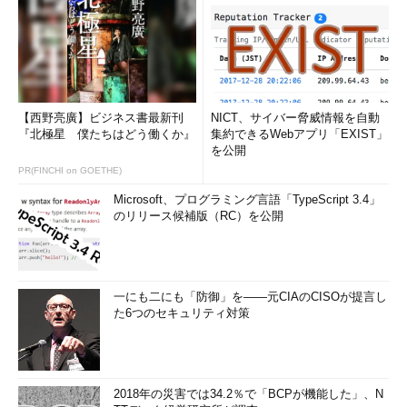
TCP/IPプロトコルは必須
実際のネットワークシステムで使用されている通信プロトコル
は、TCP/IPプロトコルがデファクトスタンダードである。
TCP/IPを知らなければ、ネットワークシステムを構築すること
【西野亮廣】ビジネス書最新刊
NICT、サイバー脅威情報を自動
はできないといっても過言ではない。TCP/IPが誕生してから約
『北極星 僕たちはどう働くか』
集約できるWebアプリ「EXIST」
を公開
30年にもなるが、いまなお世界中で最も広く使われているプロ
トコルである。
PR(FINCHI on GOETHE)
Microsoft、プログラミング言語「TypeScript 3.4」
TCP/IPを利用したネットワークシステムを構築する際には、
のリリース候補版（RC）を公開
エンドユーザーが利用するPCのIPアドレスから、サブネット、
ルーティングプロトコル、外部ネットワークとの接続など、さま
ざまな項目を考慮しなければならない。いろいろな技術が組み合
わされ、それらを考慮しながらシステムが構築されていくのであ
一にも二にも「防御」を――元CIAのCISOが提言し
た6つのセキュリティ対策
る。
まずは、TCP/IPプロトコルそのものの本質をしっかりとらえ
ておくことが大切である。TCP/IPは、長い歴史の中でその時代
2018年の災害では34.2％で「BCPが機能した」、N
のネットワークに合った技術が数多く考えられ、標準化されてき