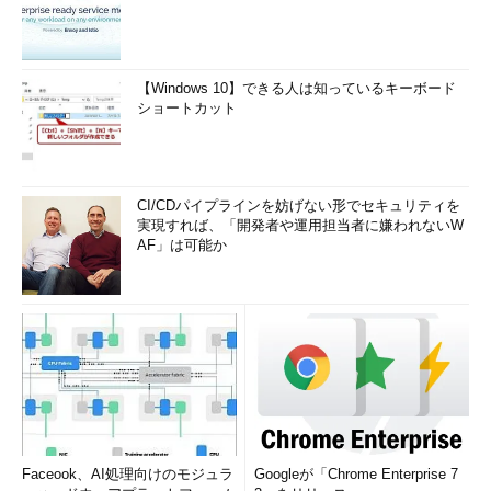
た、構成によってはネットワーク効率の高いシステムもあれば、
まったく効果の期待できないシステムもでき得る。つまり、LAN
は自由に構築できるからこそ、技術をしっかり把握していなけれ
ばならないのである。
【Windows 10】できる人は知っているキーボード
ショートカット
LANを構成する際には、さまざまな要素を検討することにな
る。例えば、伝送路として有線を使用するのか、無線を使用する
のか。有線であれば、ツイストペア・ケーブルなのか、光ファイ
CI/CDパイプラインを妨げない形でセキュリティを
バ・ケーブルなのか。ツイストペア・ケーブルであれば、どのカ
実現すれば、「開発者や運用担当者に嫌われないW
テゴリのものを用意するのかなど、それぞれの特徴を理解したう
AF」は可能か
えでなければ選択はできない。
LANの接続装置も非常に数多くの選択肢がある。基本機能の違
いにより、HUB、スイッチングHUB、ルータ、レイヤ3スイッチ
などに分けることができる（
図4
）。まずは、各装置の機能、役
割を理解することから始めよう。どのような目的で装置を利用す
るのか、その際に最適な機器は何であるのか、という具合に結び
付けていくのである。実は、ここでも階層化の概念が重要になっ
てくる。データリンク層レベルでLANを接続し、コリジョンドメ
Faceook、AI処理向けのモジュラ
Googleが「Chrome Enterprise 7
インを分割して負荷分散したい、となると、スイッチング