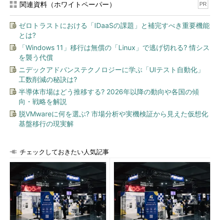
関連資料（ホワイトペーパー）
PR
第1層
物理（フィジカル）層
表1 OSI基本参照モデル
ゼロトラストにおける「IDaaSの課題」と補完すべき重要機能
とは?
特にデータ転送に関する定義を行っている下位層（第1層～第4
「Windows 11」移行は無償の「Linux」で逃げ切れる? 情シス
層）については、ネットワークエンジニアにとって最も重要な部
を襲う代償
分となる。ネットワークシステムを構築する際には、各階層の機
ニデックアドバンステクノロジーに学ぶ「UIテスト自動化」
能に見合った機器を選択する必要がある。機器の役割によって、
工数削減の秘訣は?
単にネットワークを拡張するだけのものもあれば、セグメントを
半導体市場はどう推移する? 2026年以降の動向や各国の傾
分けたり、負荷分散を行うものもある。また、複数のネットワー
向・戦略を解説
クシステムを相互に接続する場合には、同一階層プロトコルによ
脱VMwareに何を選ぶ? 市場分析や実機検証から見えた仮想化
る整合性にも注意が必要である。階層化の概念をしっかり理解し
基盤移行の現実解
ておかなければ、ネットワークシステムは構築できないのであ
る。
チェックしておきたい人気記事
個々の階層における役割・機能をつなぎ合わせ、それらの相互
作用を理解したうえで、システム間のつながりを把握していただ
きたい。各システムがネットワークを介して接続され、データが
どのように流れていくのか。つながりが見えれば、ネットワーク
のイメージが現実なものとして見えてくるはずである。単なる利