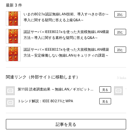
最新 3 件
いまの802.1x認証無線LAN技術、導入すべきか否か～
読む
導入に関する疑問に答える上級Q&A～
認証サーバ＋IEEE802.1xを使った大規模無線LAN構築
読む
方法～導入に関する素朴な疑問に答えるQ&A～
認証サーバ＋IEEE802.1xを使った大規模無線LAN構築
読む
方法～安定稼働しない無線LANセキュリティの課題～
関連リンク（外部サイトに移動します）
3 links
第11回 読者調査結果 ～無線LAN／ギガビット・イーサネットの導入状
無線
見る
トレンド解説：IEEE 802.11iとWPA
見る
記事を見る