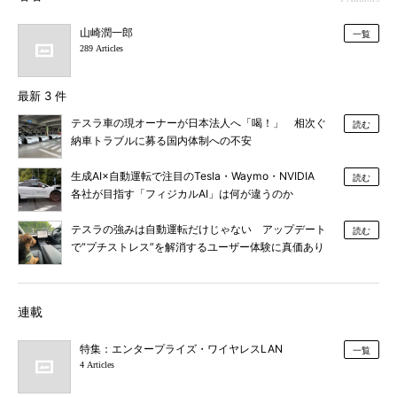
山崎潤一郎
一覧
289 Articles
最新 3 件
テスラ車の現オーナーが日本法人へ「喝！」 相次ぐ
読む
納車トラブルに募る国内体制への不安
生成AI×自動運転で注目のTesla・Waymo・NVIDIA
読む
各社が目指す「フィジカルAI」は何が違うのか
テスラの強みは自動運転だけじゃない アップデート
読む
で“プチストレス”を解消するユーザー体験に真価あり
連載
特集：エンタープライズ・ワイヤレスLAN
一覧
4 Articles