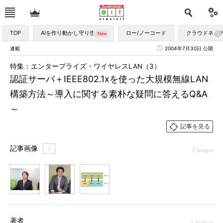
TOP
AIを作り動かし守り生かす
ロー/ノーコード
クラウドネイ
連載
2004年7月30日 公開
特集：エンタープライズ・ワイヤレスLAN（3）
認証サーバ＋IEEE802.1xを使った大規模無線LAN
構築方法～導入に関する素朴な疑問に答えるQ&A
～
記事を見る
記事画像
＋
3 Images
1
2
3
著者
1 Authors