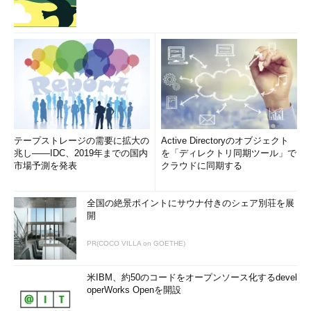
場合によっては、「情報システム部の人が追認して許可した」と
無線LANの設置者（今回の場合は小笠原さん）が早合点し、責任
を押しつけられてしまう危険性だってあるのだ。
中村君はその場であいまいな返答をせず、「上の者に聞いてく
る」旨を宣言してもいいのだ。いずれにしても、本来担当者がそ
の場でNO以外を即答できるような状況ではない。逆にいえば、
それだけ重要な項目であることをあらかじめ上司などに認識させ
る必要があるだろう。資料をできる限りそろえておき、上司を納
テープストレージの需要に拡大の
Active Directoryのオブジェクト
得させたうえで現場調査へ赴く。でなければその場では何一つ言
兆し――IDC、2019年までの国内
を「ディレクトリ同期ツール」で
市場予測を発表
クラウドに同期する
質になってしまうようなことはいうべきではない。
全国の絶景ポイントにサウナ付きのシェア別荘を展
× 中村君のような立場の担当
開
者が1人だけ。
△ このようなケースにおける
PR(COCO VILLA on GOETHE)
社内規定の適用をよく知る人
がサポートに入ってくれる。
米IBM、約50のコードをオープンソース化するdevel
○ このようなケースにおける
operWorks Openを開設
社内規定の適用をよく知る人