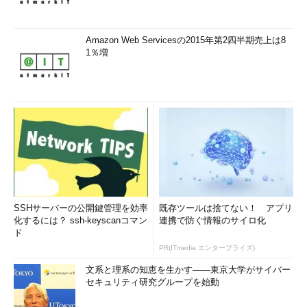
が上司にいる。
Amazon Web Servicesの2015年第2四半期売上は8
トラブルばかりで管理しきれない
1％増
SSHサーバーの公開鍵管理を効率
既存ツールは捨てない！ アプリ
化するには？ ssh-keyscanコマン
連携で防ぐ情報のサイロ化
ド
PR(ITmedia エンタープライズ)
文系と理系の知恵を生かす――東京大学がサイバー
セキュリティ研究グループを始動