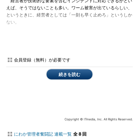
経営者が技術的な要素を含むインシデントに対応できるかとい
えば、そうではないことも多い。ワーム被害が出ているらしい、
というときに、経営者としては「一刻も早く止めろ」というしか
ない。
しかし、現場で火消しをするときに必要なのは具体的な指示で
ある。ワームに汚染されてしまったセグメントを隔離したいと
き、ネットワーク機器を停止して隔離してもいいかどうか、いち
いち経営者に説明、そしてお伺いをたてなければならなかったと
会員登録（無料）が必要です
したら、一刻を争う事態に対応しきれずに結果としてまん延させ
てしまったりする。「インシデントが発生したら自分の判断で止
続きを読む
めてもいいよ」という権限とともに、非常事態に対処可能な体制
を整えたいところだ。
× インシデント発生時の対応
ドキュメントがなく、担当者
任せ。
Copyright © ITmedia, Inc. All Rights Reserved.
× ITにおける重要事項と優先
度に関するドキュメントがな
にわか管理者奮闘記 連載一覧
全 8 回
く、口頭での申し合わせの