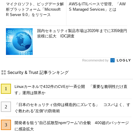
マイクロソフト、ビッグデータ解
AWSをITILベースで管理、「AW
析プラットフォーム「Microsoft
S Managed Services」とは
R Server 9.0」をリリース
国内セキュリティ製品市場は2020年までに3359億円
規模に拡大 IDC調査
Recommended by
Security & Trust 記事ランキング
Linuxカーネルで432件のCVEが一斉公開 「重要な脆弱性だけ直
す」運用は限界か
「日本のセキュリティ信仰は構造的にズレてる」 コスパよく、す
ぐ救われる“左側”の防衛術
開発者を狙う“自己拡散型npmワーム”の全貌 400超のパッケージ
に感染拡大