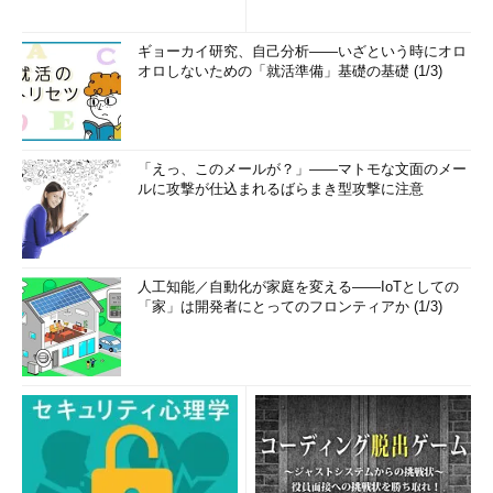
ギョーカイ研究、自己分析――いざという時にオロ
オロしないための「就活準備」基礎の基礎 (1/3)
「えっ、このメールが？」――マトモな文面のメー
ルに攻撃が仕込まれるばらまき型攻撃に注意
人工知能／自動化が家庭を変える――IoTとしての
「家」は開発者にとってのフロンティアか (1/3)