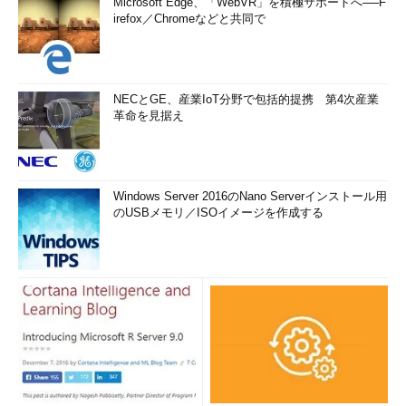
Microsoft Edge、「WebVR」を積極サポートへ──F
irefox／Chromeなどと共同で
NECとGE、産業IoT分野で包括的提携 第4次産業
革命を見据え
Windows Server 2016のNano Serverインストール用
のUSBメモリ／ISOイメージを作成する