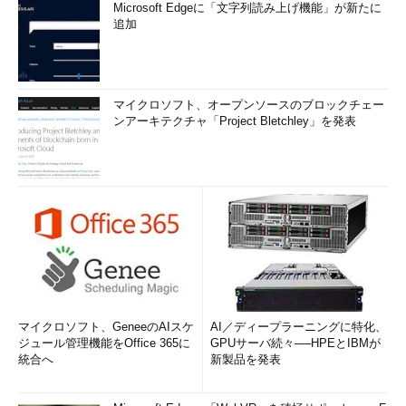
Microsoft Edgeに「文字列読み上げ機能」が新たに
追加
マイクロソフト、オープンソースのブロックチェー
ンアーキテクチャ「Project Bletchley」を発表
マイクロソフト、GeneeのAIスケ
AI／ディープラーニングに特化、
ジュール管理機能をOffice 365に
GPUサーバ続々──HPEとIBMが
統合へ
新製品を発表