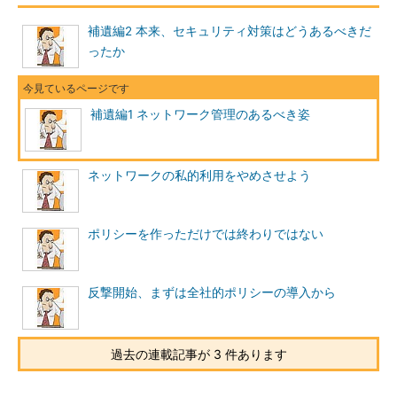
み。
補遺編2 本来、セキュリティ対策はどうあるべきだ
△ インシデント発生時の対応
ったか
ドキュメントはないが、担当
者が複数人おり、それぞれが
同等に対応内容を把握してい
補遺編1 ネットワーク管理のあるべき姿
る。
○ インシデント発生時の対応
ドキュメントがあり、担当者
ネットワークの私的利用をやめさせよう
が複数人いる。
○ ITにおける重要事項と優先
度に関して正式に経営層から
ポリシーを作っただけでは終わりではない
の文書でのコミットメントが
得られている。
反撃開始、まずは全社的ポリシーの導入から
パッチを当てる場合の作業手順が決まっていない
過去の連載記事が 3 件あります
中村君は腹を決めてコンピュータ1
台1台のOS種別やコンピュータ名、設
置場所を記録しながら、1人でパッチ