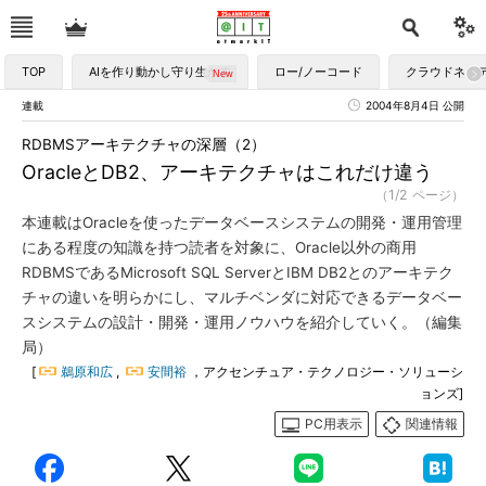
TOP
AIを作り動かし守り生かす
ロー/ノーコード
クラウドネイ
連載
2004年8月4日 公開
RDBMSアーキテクチャの深層（2）
OracleとDB2、アーキテクチャはこれだけ違う
（1/2 ページ）
本連載はOracleを使ったデータベースシステムの開発・運用管理
にある程度の知識を持つ読者を対象に、Oracle以外の商用
RDBMSであるMicrosoft SQL ServerとIBM DB2とのアーキテク
チャの違いを明らかにし、マルチベンダに対応できるデータベー
スシステムの設計・開発・運用ノウハウを紹介していく。（編集
局）
[
鵜原和広
,
安間裕
，アクセンチュア・テクノロジー・ソリューシ
ョンズ]
PC用表示
関連情報