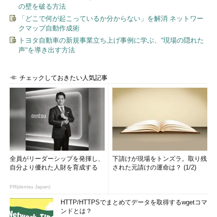
環境の分散が実現できる。
の壁を破る方法
「どこで何が起こっているか分からない」を解消 ネットワー
次ページでは、「トランザクションとデータの一貫性」「オプ
クマップ自動作成術
ティマイザ」の違いについても検証してみます。
トヨタ自動車の新規事業立ち上げ事例に学ぶ、“現場の隠れた
声”を導き出す方法
トランザクションとデータの一貫性
チェックしておきたい人気記事
全員がリーダーシップを発揮し、
下請けが現場をトンズラ。取り残
自分より優れた人財を育成する
された元請けの運命は？ (1/2)
PR(dentsu Japan)
HTTP/HTTPSでまとめてデータを取得するwgetコマ
ンドとは？