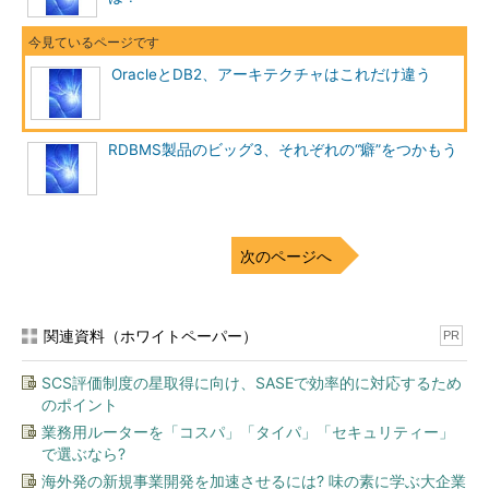
Oracleのスキーマ単位による環境分散に比べて、より独立した環
境をユーザーに提供することができます。
OracleとDB2、アーキテクチャはこれだけ違う
OracleもDB2も1つのサーバ上に複数インスタンスを作成でき
ますが、複数インスタンスには、追加のシステム・リソース（メ
モリとディスク・スペース）が必要になる、複数インスタンスを
RDBMS製品のビッグ3、それぞれの“癖”をつかもう
管理するための負荷が増大する、などのデメリットがあります。
DB2における、1インスタンスの中での複数データベース化に
は、このような複数インスタンス化によるデメリットを低減さ
せ、かつ、独立したデータベース環境をユーザーに提供できると
次のページへ
いう利点があります。
Point
関連資料（ホワイトペーパー）
PR
OracleとDB2では、インスタンスとデ
SCS評価制度の星取得に向け、SASEで効率的に対応するため
ータベースの関係が異なる。
のポイント
DB2では1インスタンスに複数のデー
業務用ルーターを「コスパ」「タイパ」「セキュリティー」
タベースを作成できるため、Oracleに
で選ぶなら?
比べてより自由度のあるデータベース
海外発の新規事業開発を加速させるには? 味の素に学ぶ大企業