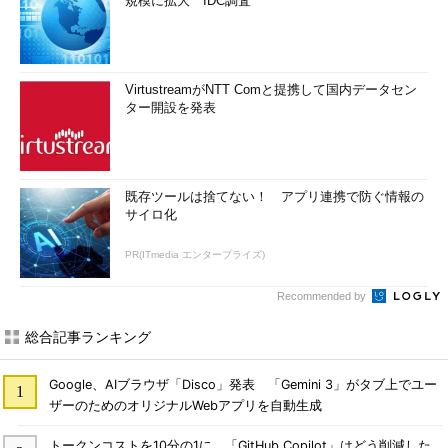
規模に拡大 IDC調査
VirtustreamがNTT Comと提携して国内データセン
ター開設を発表
既存ツールは捨てない！ アプリ連携で防ぐ情報の
サイロ化
PR(ITmedia エンタープライズ)
Recommended by
総合記事ランキング
Google、AIブラウザ「Disco」発表 「Gemini 3」がタブ上でユー
ザーのためのオリジナルWebアプリを自動生成
トークンコストを10分の1に 「GitHub Copilot」はどう削減した