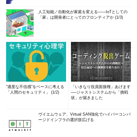
人工知能／自動化が家庭を変える――IoTとしての
「家」は開発者にとってのフロンティアか (1/3)
“適度な不信感”をベースに考える
「いきなり役員面接権」あげます
「人間のセキュリティ」 (1/2)
──ジャストシステムから「挑戦
状」が届きました
ヴイエムウェア、Virtual SAN強化でハイパーコンバ
ージドインフラの選択肢広げる