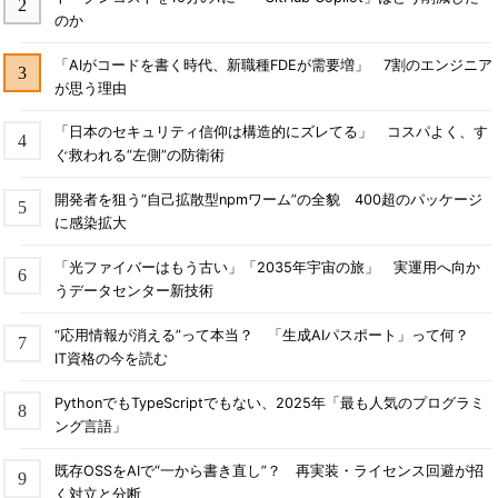
のか
「AIがコードを書く時代、新職種FDEが需要増」 7割のエンジニア
が思う理由
「日本のセキュリティ信仰は構造的にズレてる」 コスパよく、す
ぐ救われる“左側”の防衛術
開発者を狙う“自己拡散型npmワーム”の全貌 400超のパッケージ
に感染拡大
「光ファイバーはもう古い」「2035年宇宙の旅」 実運用へ向か
うデータセンター新技術
“応用情報が消える”って本当？ 「生成AIパスポート」って何？
IT資格の今を読む
PythonでもTypeScriptでもない、2025年「最も人気のプログラミ
ング言語」
既存OSSをAIで“一から書き直し”？ 再実装・ライセンス回避が招
く対立と分断