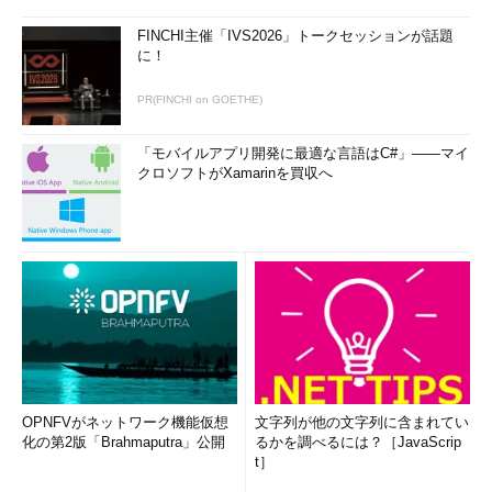
FINCHI主催「IVS2026」トークセッションが話題
に！
PR(FINCHI on GOETHE)
「モバイルアプリ開発に最適な言語はC#」――マイ
クロソフトがXamarinを買収へ
OPNFVがネットワーク機能仮想
文字列が他の文字列に含まれてい
化の第2版「Brahmaputra」公開
るかを調べるには？［JavaScrip
t］