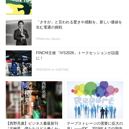
「さすが」と言われる驚きや感動を。新しい価値を
生む電通の挑戦
PR(dentsu Japan)
FINCHI主催「IVS2026」トークセッションが話題
に！
PR(FINCHI on GOETHE)
【西野亮廣】ビジネス書最新刊
テープストレージの需要に拡大の
『北極星 僕たちはどう働くか』
兆し――IDC、2019年までの国内