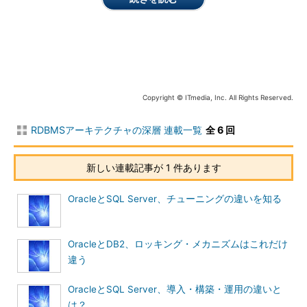
Oracleでは、1つのインスタンスには1つのデータベースが対応
しています。DB2では、1つのインスタンスに複数のデータベー
スを対応させることができます（図2）。
Copyright © ITmedia, Inc. All Rights Reserved.
図2 インスタンスとデータベースの関
RDBMSアーキテクチャの深層 連載一覧
全 6 回
係
Oracleでは、アプリケーション開発などで、複数のユーザーに
新しい連載記事が 1 件あります
対して個別の環境を提供する際、スキーマを最小単位として分散
環境を提供する場合があります。ただし、スキーマの単位では、
OracleとSQL Server、チューニングの違いを知る
データベースの構成に関する個別の設定などを明確に分けること
はできません。
OracleとDB2、ロッキング・メカニズムはこれだけ
DB2のデータベースは、データを管理するためのオブジェクト
違う
（テーブルや索引など）の集合であり、アプリケーション接続、
データ更新、バックアップ／リカバリなどの障害回復の基本的な
OracleとSQL Server、導入・構築・運用の違いと
単位となります。DB2のデータベース単位による分割では、
は？