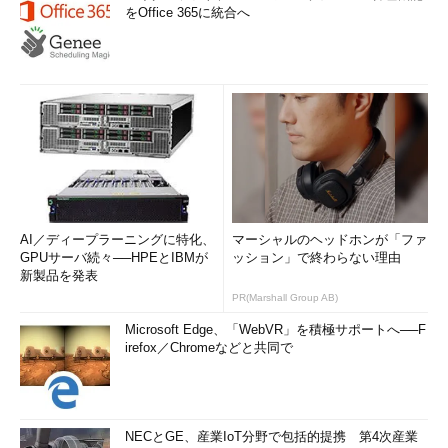
をOffice 365に統合へ
AI／ディープラーニングに特化、
マーシャルのヘッドホンが「ファ
GPUサーバ続々──HPEとIBMが
ッション」で終わらない理由
新製品を発表
PR(Marshall Group AB)
Microsoft Edge、「WebVR」を積極サポートへ──F
irefox／Chromeなどと共同で
NECとGE、産業IoT分野で包括的提携 第4次産業