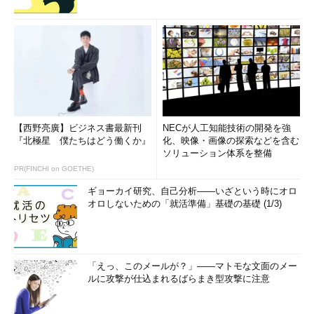
【西野亮廣】ビジネス書最新刊
NECが人工知能技術の開発を強
『北極星 僕たちはどう働くか』
化、映像・画像の探索などを含む
ソリューション体系を整備
PR(FINCHI on GOETHE)
ギョーカイ研究、自己分析――いざという時にオロ
オロしないための「就活準備」基礎の基礎 (1/3)
「えっ、このメールが？」――マトモな文面のメー
ルに攻撃が仕込まれるばらまき型攻撃に注意