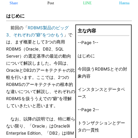
Share
Post
LINE
Hatena
はじめに
前回の「
RDBMS製品のビッグ
主な内容
3、それぞれの“癖”をつかもう
」で
は、まず概要として3つの商用
--Page 1--
RDBMS（Oracle、DB2、SQL
はじめに
Server）の選定基準の最近の動向
について解説しました。今回は、
今回扱うRDBMSとその対
OracleとDB2のアーキテクチャの比
象内容
較を行います。ここでは、2つの
RDBMSのアーキテクチャの根本的
インスタンスとデータベ
な違いについて解説し、それぞれの
ース
RDBMSを扱ううえでの“癖”を理解
していきたいと思います。
--Page 2--
なお、以降の説明では、特に断ら
トランザクションとデー
ない限り、「Oracle」はOracle9i
タの一貫性
Enterprise Edition、「DB2」はIBM