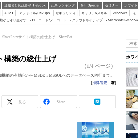
連載まとめ読み＠IT eBook
記事ランキング
＠IT Special
セミナー
ホワイト
AI IoT
アジャイル/DevOps
セキュリティ
キャリア&スキル
Windows
初
り動かし守り生かす
ローコード/ノーコード
クラウドネイティブ
Microsoft&Windo
Server & Storage
HTML5 + UX
SharePointサイト構築の総仕上げ：SharePoi...
Smart & Social
Coding Edge
サイト構築の総仕上げ
ホワ
Java Agile
（1/4 ページ）
Database Expert
ル通知機能の有効化からMSDE→MSSQLへのデータベース移行まで。
Linux ＆ OSS
[
海津智宏
，
著
]
Master of IP Networ
見る
Share
Security & Trust
Test & Tools
Insider.NET
ブログ