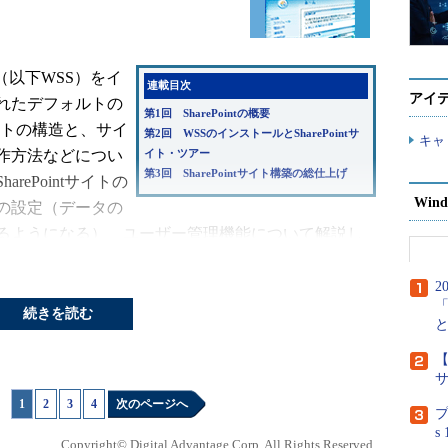
vices（以下WSS）をイ
連載目次
アイ
れたデフォルトの
第1回 SharePointの概要
サイトの構造と、サイ
第2回 WSSのインストールとSharePointサ
キャ
作方法などについ
イト・ツアー
第3回 SharePointサイト構築の総仕上げ
ePointサイトの
Wind
の設定（データの
るようになる）、ユーザー管理機能について解説し
2
続きを読む
ール
【
1
|
2
|
3
|
4
次のページへ
プ
s
Copyright© Digital Advantage Corp. All Rights Reserved.