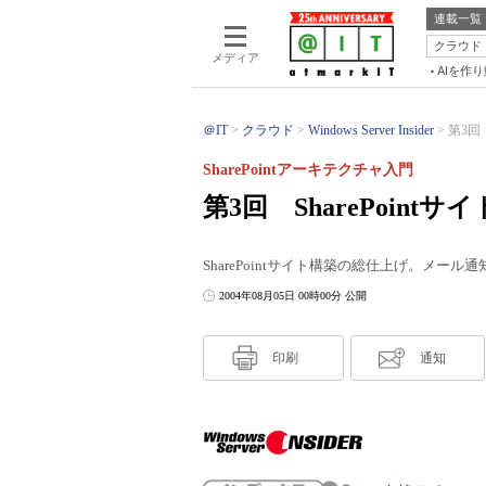
連載一覧
クラウド
メディア
AIを作
＠IT
クラウド
Windows Server Insider
第3回 
SharePointアーキテクチャ入門
第3回 SharePoint
SharePointサイト構築の総仕上げ。メー
2004年08月05日 00時00分 公開
印刷
通知