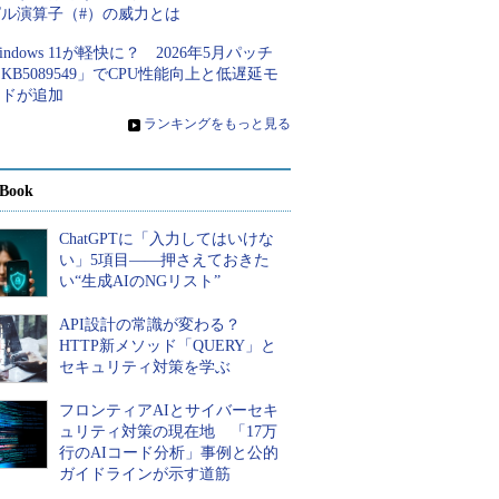
ピル演算子（#）の威力とは
indows 11が軽快に？ 2026年5月パッチ
KB5089549」でCPU性能向上と低遅延モ
ードが追加
»
ランキングをもっと見る
Book
ChatGPTに「入力してはいけな
い」5項目――押さえておきた
い“生成AIのNGリスト”
API設計の常識が変わる？
HTTP新メソッド「QUERY」と
セキュリティ対策を学ぶ
フロンティアAIとサイバーセキ
ュリティ対策の現在地 「17万
行のAIコード分析」事例と公的
ガイドラインが示す道筋