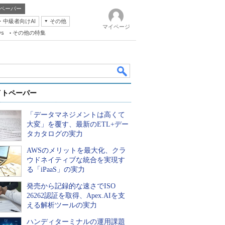
ペーパー
・中級者向けAI
その他
マイページ
ws
その他の特集
イトペーパー
「データマネジメントは高くて
大変」を覆す、最新のETL+デー
タカタログの実力
AWSのメリットを最大化、クラ
k
ウドネイティブな統合を実現す
る「iPaaS」の実力
発売から記録的な速さでISO
26262認証を取得、Apex.AIを支
える解析ツールの実力
ハンディターミナルの運用課題