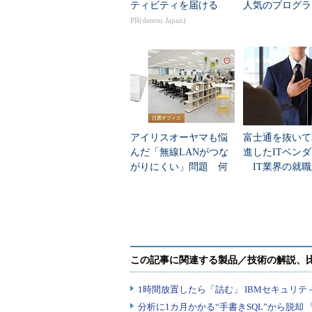
ティビティを届ける
人気のプログラ
言語」
PR(dentsu Japan)
アイリスオーヤマも悩
富士通を抜いて
んだ「無線LANがつな
進したITベン
がりにくい」問題 何
IT業界の就職
を変えて解決した？
業トップ20