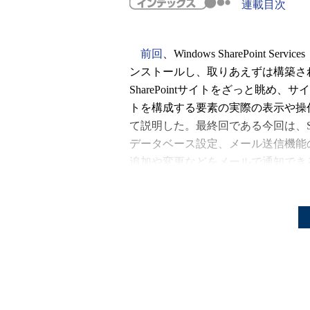
連載目次
前回
、Windows SharePoint Ser
ンストールし、取りあえずは構築さ
SharePointサイトをざっと眺め、
トを構成する要素の実際の表示や操
て説明した。最終回である今回は、Shar
データベース設定、メール送信機能
追加や変更などをメールで通知でき
よう。
« 前の回へ
「SharePointのサーバー管理」ツ