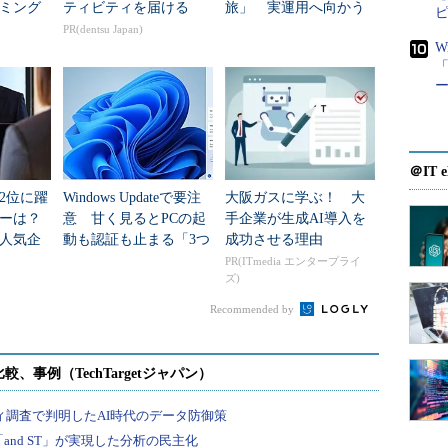
ミング
ティビティを届ける
旅」 実運用へ向かう
データセンター新技術
PR(dentsu Japan)
W
「
＠IT e
2位に躍
Windows Updateで要注
大阪ガスに学ぶ！ 大
ダーは？
意 甘く見るとPCの起
手企業が生成AI導入を
人気企
動も認証も止まる「3つ
成功させる理由
のセキュリティ移行」
PR(ITmedia エンタープライ
ズ)
Recommended by