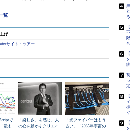
無
と
載一覧
【
仕上げ
Pointサイト・ツアー
【
初
定
ィ
標
criptで
「楽しさ」を感じ、人
「光ファイバーはもう
【
年「最も
の心を動かすクリエイ
古い」「2035年宇宙の