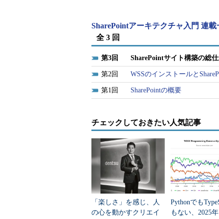
SharePointアーキテクチャ入門 連
全 3 回
3
SharePointサイト構築の総
2
WSSのインストールとShare
1
SharePointの概要
チェックしておきたい人気記事
「楽しさ」を感じ、人
PythonでもTypeS
の心を動かすクリエイ
もない、2025