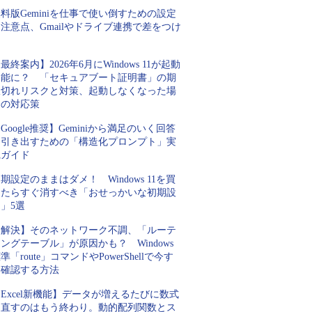
料版Geminiを仕事で使い倒すための設定
注意点、Gmailやドライブ連携で差をつけ
ろ
最終案内】2026年6月にWindows 11が起動
不能に？ 「セキュアブート証明書」の期
限切れリスクと対策、起動しなくなった場
合の対応策
Google推奨】Geminiから満足のいく回答
を引き出すための「構造化プロンプト」実
践ガイド
期設定のままはダメ！ Windows 11を買
ったらすぐ消すべき「おせっかいな初期設
」5選
【解決】そのネットワーク不調、「ルーテ
ングテーブル」が原因かも？ Windows
準「route」コマンドやPowerShellで今す
ぐ確認する方法
Excel新機能】データが増えるたびに数式
を直すのはもう終わり。動的配列関数とス