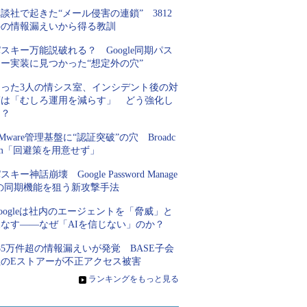
談社で起きた“メール侵害の連鎖” 3812
件の情報漏えいから得る教訓
スキー万能説破れる？ Google同期パス
キー実装に見つかった“想定外の穴”
たった3人の情シス室、インシデント後の対
策は「むしろ運用を減らす」 どう強化し
た？
Mware管理基盤に“認証突破”の穴 Broadc
om「回避策を用意せず」
スキー神話崩壊 Google Password Manage
rの同期機能を狙う新攻撃手法
oogleは社内のエージェントを「脅威」と
見なす――なぜ「AIを信じない」のか？
85万件超の情報漏えいが発覚 BASE子会
社のEストアーが不正アクセス被害
»
ランキングをもっと見る