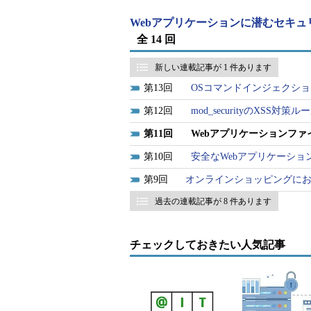
ル」（以下、WAFと記す）と呼ば
Webアプリケーションに潜むセキュ
全 14 回
なお、筆者はすべてのWAF製品を
細機能には踏み込まないことにする
新しい連載記事が 1 件あります
後、オープンソースのWAFの１つである
13
OSコマンドインジェクシ
WAFは通常のファイアウォールと同
12
mod_securityのXSS対
中継する構成をとる。WAFは、HT
11
Webアプリケーションフ
字列が含まれている場合にエラーペ
10
安全なWebアプリケーショ
HTTP（S）通信の中継機能につい
9
オンラインショッピングに
一異なるのは、HTTPSの場合は暗
を導入した場合の基本的な構成を図
過去の連載記事が 8 件あります
チェックしておきたい人気記事