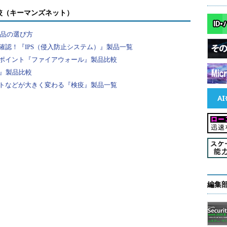
較（キーマンズネット）
不正入力を表すシグネチャを使い、シグネチャに引っ掛
製品の選び方
降で、それぞれの方式について詳しく説明する。
認！『IPS（侵入防止システム）』製品一覧
ポイント『ファイアウォール』製品比較
F』製品比較
プリケーション、すべてのパラメータそれぞれにつ
トなどが大きく変わる『検疫』製品一覧
じめWAFに教えておくことにより、不正な入力をは
ションにおける入力チェックと同じ考え方であり、不正
。
てのパラメータの設定を行うのは非常に大変である
っては、ユーザーが巡回する際に送信するパラメータ
い値」を自動的に設定してくれるものもあるよう
編集
きに、「数字4けた」のような場合は正規表現を使う
い値」の設定はこのような設定だけではない。例え