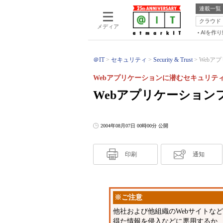
連載一覧
クラウド
メディア
AIを作
＠IT
セキュリティ
Security & Trust
Webア
Webアプリケーションに潜むセキュリティ
Webアプリケーション
2004年08月07日 00時00分 公開
印刷
通知
※ご注意
他社および他組織のWebサイトな
得た情報を侵入などに悪用するか