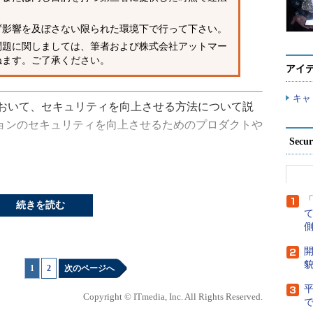
ず影響を及ぼさない限られた環境下で行って下さい。
問題に関しましては、筆者および株式会社アットマー
ねます。ご了承ください。
アイ
キャ
おいて、セキュリティを向上させる方法について説
ションのセキュリティを向上させるためのプロダクトや
Secu
アウォール
続きを読む
ティは、アプリケーションそのものがセキュアに作ら
側
ーションサーバなどに問題がなければ、クロスサイトス
ャックなどの攻撃を受けることはない。しかし、ど
開
貌
2つの問題は存在するのが現実である。これらの問題
1
|
2
次のページへ
るのだが、まずはフタをして攻撃を受けないように
Copyright © ITmedia, Inc. All Rights Reserved.
で
を行うのが「Webアプリケーションファイアウォー