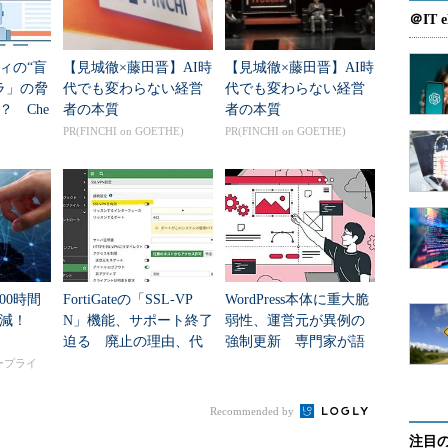
＠IT e
ィの“盲
【見城徹×藤田晋】AI時
【見城徹×藤田晋】AI時
ブモデル
ラ」の脅
代でも変わらない経営
代でも変わらない経営
 Che
者の本質
者の本質
ガティブモデルの2通りがある。ポジティブモデルと
表した設計
PR(FINCHI on GOETHE)
PR(FINCHI on GOETHE)
00時間
FortiGateの「SSL-VP
WordPress本体に重大脆
ファイアウォールの設定と同じ考え方である。
削減！
N」機能、サポート終了
弱性、運営元が異例の
迫る 廃止の理由、代
強制更新 専門家が語
替案は？ 有志が勉強
る“本当の危険”
タープライ
会
合、拒絶
Recommended by
注目