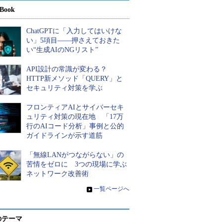
Book
ChatGPTに「入力してはいけな
い」5項目――押さえておきた
い“生成AIのNGリスト”
API設計の常識が変わる？
HTTP新メソッド「QUERY」と
セキュリティ対策を学ぶ
フロンティアAIとサイバーセキ
ュリティ対策の現在地 「17万
行のAIコード分析」事例と公的
ガイドラインが示す道筋
「無線LANがつながらない」の
苦情をゼロに 3つの現場に学ぶ
ネットワーク改善術
»
一覧ページへ
のテーマ