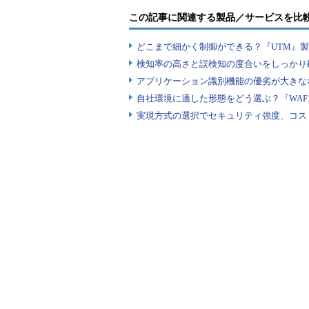
この記事に関連する製品／サービスを比
という設定である。IDSのように
どこまで細かく制御ができる？『UTM』
かった場合には通信を拒絶する。以
検知率の高さと誤検知の度合いをしっかり確
アプリケーション識別機能の優劣が大きな
ポジティブモデルの場合
自社環境に適した形態をどう選ぶ？『WA
ポジティブモデルは、すべてのア
実現方式の選択でセキュリティ強度、コス
いて、「正しい値」の情報をあらか
じく方法である。Webアプリケー
な文字をはじく方法より確実である
すべてのアプリケーション、すべ
ように思えるが、WAFの製品によ
値の種類を自動的に記録し、「正し
だ。
「正しい値」をWAFに登録すると
ことで実現できる。しかし、「正し