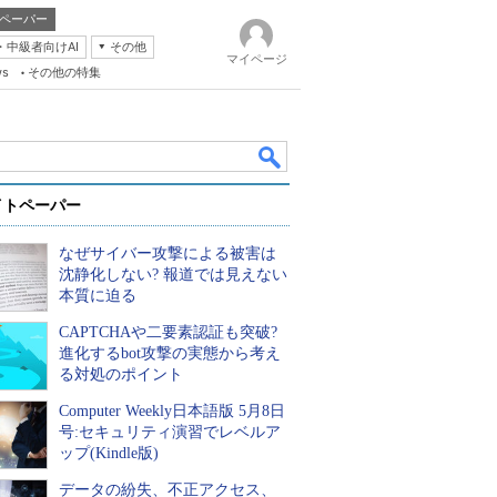
ペーパー
・中級者向けAI
その他
マイページ
ws
その他の特集
イトペーパー
なぜサイバー攻撃による被害は
沈静化しない? 報道では見えない
本質に迫る
CAPTCHAや二要素認証も突破?
k
進化するbot攻撃の実態から考え
る対処のポイント
Computer Weekly日本語版 5月8日
号:セキュリティ演習でレベルア
ップ(Kindle版)
データの紛失、不正アクセス、