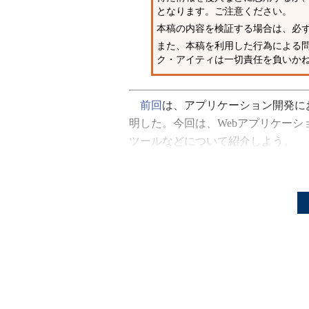
となります。ご注意ください。
本稿の内容を検証する場合は、必
また、本稿を利用した行為による
ク・アイティは一切責任を負いか
前回
は、アプリケーション開発に
明した。今回は、Webアプリケー
ツールなどについて紹介しよう。
Webアプリケーションファイ
Webアプリケーションのセキュリ
れていて、Webサーバやアプリケ
クリプティングやセッションハイジ
んなアプリケーションにも、1つや
はもちろん最終的には直す必要があ
してしまうという方法もある。これ