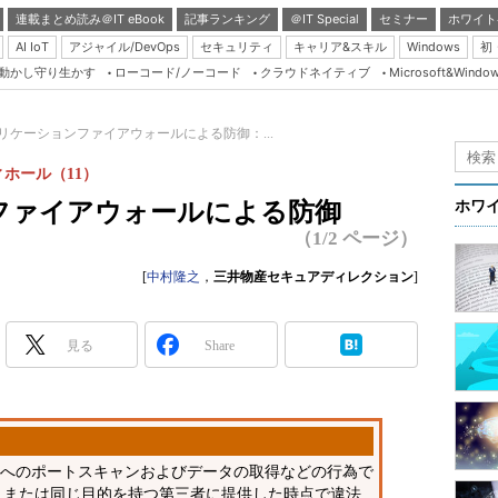
連載まとめ読み＠IT eBook
記事ランキング
＠IT Special
セミナー
ホワイト
AI IoT
アジャイル/DevOps
セキュリティ
キャリア&スキル
Windows
初
り動かし守り生かす
ローコード/ノーコード
クラウドネイティブ
Microsoft&Windo
Server & Storage
HTML5 + UX
プリケーションファイアウォールによる防御：...
Smart & Social
ホール（11）
Coding Edge
ファイアウォールによる防御
ホワ
Java Agile
（1/2 ページ）
Database Expert
[
中村隆之
，
三井物産セキュアディレクション
]
Linux ＆ OSS
Master of IP Networ
見る
Share
Security & Trust
Test & Tools
Insider.NET
どへのポートスキャンおよびデータの取得などの行為で
ブログ
、または同じ目的を持つ第三者に提供した時点で違法