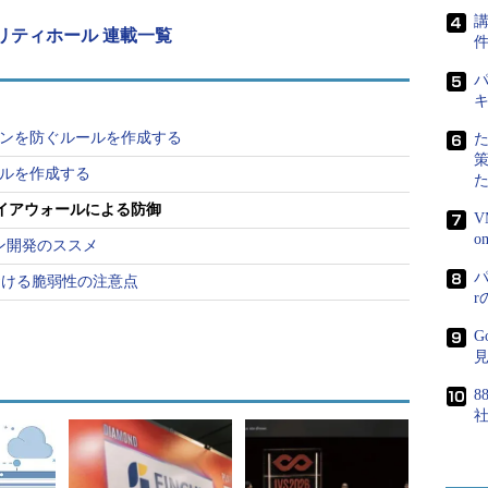
れるものである。
講
リティホール 連載一覧
試用、評価したわけではないので、個々の製品の詳
パ
。本稿では、一般的なWAFに関する説明を行った
、mod_securityについて説明していく。
ョンを防ぐルールを作成する
じように、すべてのHTTP／HTTPSトラフィックを
策ルールを作成する
TP（S）通信を中継する際、中身を精査し、不正な文
ァイアウォールによる防御
V
ージを表示したり、リダイレクトしたりする。
ン開発のススメ
ては、通常のWebプロキシとほとんど同じである。唯
パ
おける脆弱性の注意点
号化された通信を復号する必要がある点である。WAF
1に示す。
G
8