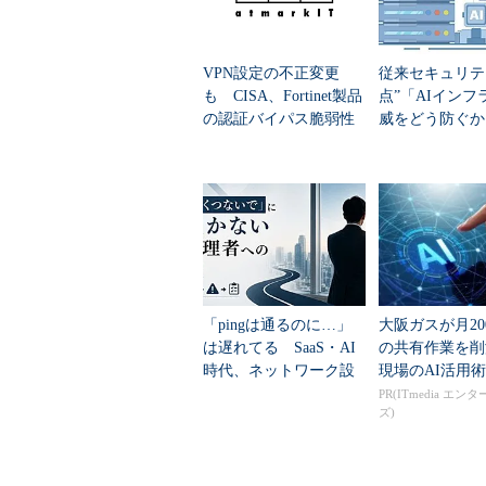
図1 基本的なネットワーク構成
VPN設定の不正変更
従来セキュリテ
ポジティブモデルとネガティ
も CISA、Fortinet製品
点”「AIインフ
の認証バイパス脆弱性
威をどう防ぐか？
WAFには、ポジティブモデルとネ
に関するガイダンスを
ck Pointが公
公開
指針
は、
指定された入力のみ許可
デフォルトは拒絶
「pingは通るのに…」
大阪ガスが月20
という設定であり、これは一般的な
は遅れてる SaaS・AI
の共有作業を
時代、ネットワーク設
現場のAI活用術
一方、ネガティブモデルとは、
計・運用で泣かないた
PR(ITmedia エン
ズ)
めの“前提”知識
危険な文字列が検出された場
デフォルトは許可