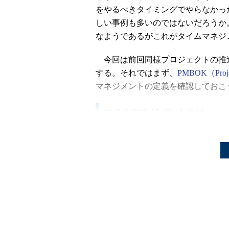
をやるべきタイミングでやらなかっ
しい事例も多いのではないだろうか
なようであるがこれがタイムマネジ
今回は前回同様プロジェクトの推
する。それではまず、
PMBOK（Projec
マネジメントの定義を確認しておこ
コストマネジメントとは
コストマネジメントとは、承認さ
とし、前回までのマネジメント領域と同様、
いる。つまり、プロジェクト期間中
たれていなければならない。PMBO
から構成されている。
コストマネジメント
主要成果物
のプロセス