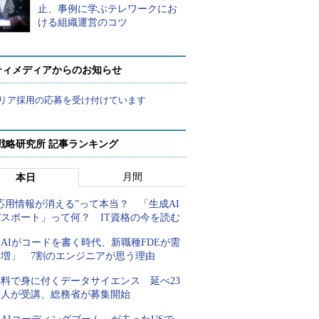
止、事例に学ぶテレワークにお
ける組織運営のコツ
ティメディアからのお知らせ
リア採用の応募を受け付けています
戦略研究所 記事ランキング
月間
本日
応用情報が消える”って本当？ 「生成AI
パスポート」って何？ IT資格の今を読む
AIがコードを書く時代、新職種FDEが需
要増」 7割のエンジニアが思う理由
無料で身に付くデータサイエンス 延べ23
万人が受講、総務省が募集開始