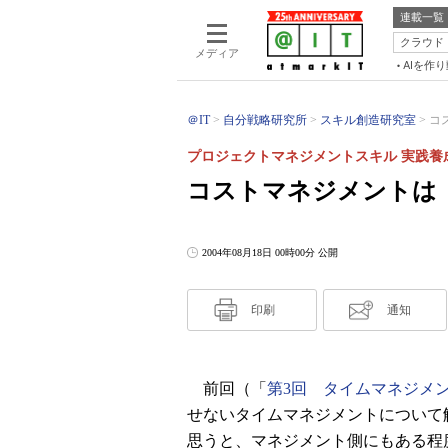
連載一覧
クラウド
メディア
AIを作
＠IT
自分戦略研究所
スキル創造研究室
コ
プロジェクトマネジメントスキル 実践養
コストマネジメントは
2004年08月18日 00時00分 公開
印刷
通知
前回（「
第3回 タイムマネジメ
せないタイムマネジメントについて
思うと、マネジメント側にもある程