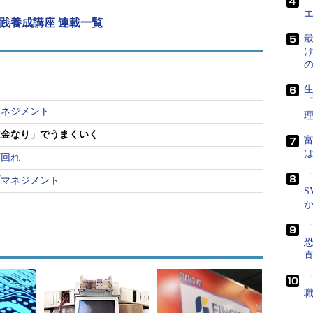
「
機器など物理的にどのくらいの資源が必要か
践養成講座 連載一覧
を決定する。
最
プロジェクトの完成費に必要な資源の予想コ
もりなど
ストの合計。
スライン（時系列予算
コスト実績を管理するために時系列に予算を
配分したもの。
生
進ちょく度を測定し、コスト見積もりの変更
見積もり
マネジメント
管理を行う
は金なり」でうまくいく
富
は
ば回れ
自体はそれほど難しいものではない。成果物とタス
「
プマネジメント
を洗い出し、そこから必要な金額を計画する。そし
S
完了させるよう働き掛けていくことである。しかし
かと思うが、スケジュール同様、当初計画どおりの
「
にプロジェクトの規模が大きくなればなるほど困難
直
そも計画を立てる時点では、何をどのように作るか
い場合も多い。このような見えない状態で正確にい