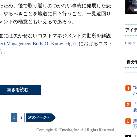
たため、後で取り返しのつかない事態に発展した悲
。やるべきことを地道に日々行うこと。一見遠回り
メントの極意ともいえるであろう。
アイ
進には欠かせないコストマネジメントの勘所を解説
キャ
t Management Body Of Knowledge）
におけるコスト
う。
自分
れた予算内でプロジェクトを完了させることを目的
“
続きを読む
「Plan-Do-See-Action」のサイクルになって
、コスト見積もりは常に見直され、最新の状態に保
「
Kでは、コストマネジメントは以下の4つのプロセス
1
|
2
次のページへ
Copyright © ITmedia, Inc. All Rights Reserved.
説明