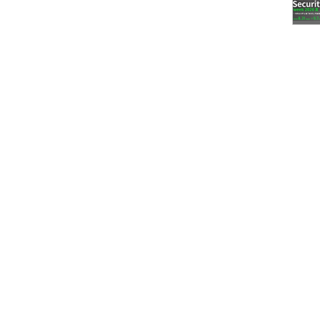
ので容易に見積もりが可能である。しかし、システ
に要件・仕様の大きく異なることが多く、未経験の
う経験をした方も多いことであろう。そんな場合ど
だけでなく組織の経験を活用することも含んでいる
経験がなくても上司や同僚、または他部署では経験
ては、外部ベンダから情報を収集することも有効で
知見を活用する・しないによって、大きく結果は変
先輩・同僚に聞いてみよう」としているが、組織と
・活用できる仕組みがあることが望ましい。もし貴
頼って他人の経験を活用できる仕組み・風土がない
験」を活用できるようにすることをお勧めする。
り組みを以下に紹介しておく。