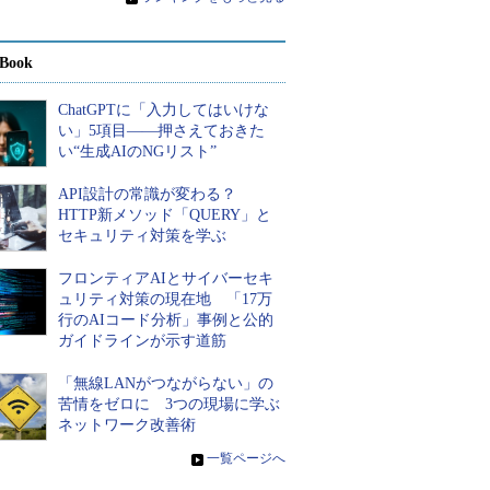
Book
ChatGPTに「入力してはいけな
い」5項目――押さえておきた
い“生成AIのNGリスト”
API設計の常識が変わる？
HTTP新メソッド「QUERY」と
セキュリティ対策を学ぶ
フロンティアAIとサイバーセキ
ュリティ対策の現在地 「17万
行のAIコード分析」事例と公的
ガイドラインが示す道筋
「無線LANがつながらない」の
苦情をゼロに 3つの現場に学ぶ
ネットワーク改善術
»
一覧ページへ