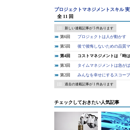
資源計画
必要資源量
プロジェクトマネジメントスキル 実
全 11 回
コスト積算（見積もり）
コスト見積
新しい連載記事が 5 件あります
コストベー
予算設定（時系列配分）
配分）
6
プロジェクトは人が動かす
コスト管理
改定コスト
5
後で後悔しないための品質
表1 PMBOKにおけるコストマネジメント
4
コストマネジメントは「時
3
タイムマネジメントは急が
コストマネジメントとは、考え方
2
みんなを幸せにするスコー
クから必要な人員や機器などの資源
てその計画どおりにプロジェクトを
過去の連載記事が 1 件あります
多くの方が経験しているのではない
予算で終了させることは難しい。特
チェックしておきたい人気記事
になるのである。
これは当然のことであろう。そも
も固まっておらず、全体が見通せな