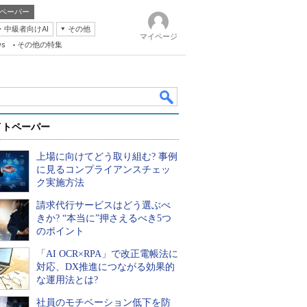
ペーパー
・中級者向けAI
その他
マイページ
ws
その他の特集
イトペーパー
上場に向けてどう取り組む? 事例
に見るコンプライアンスチェッ
ク実施方法
請求代行サービスはどう選ぶべ
k
きか? “本当に”押さえるべき5つ
のポイント
「AI OCR×RPA」で改正電帳法に
対応、DX推進につながる効果的
な運用法とは?
社員のモチベーション低下を防