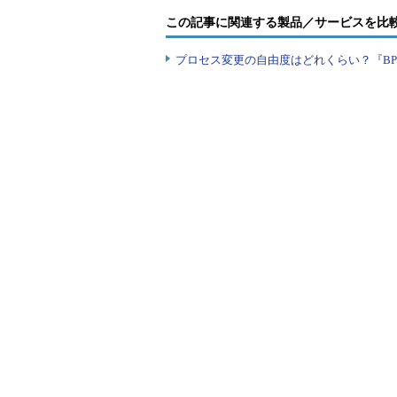
この記事に関連する製品／サービスを比
矢見雲マネージャの発言
プロセス変更の自由度はどれくらい？『B
「困ったなあ。開発とテスト要員は
く分からんなあ」
「うーん、俺の経験からするとこん
いよな」
「まあ、この規模だとこんなものだ
出来杉マネージャの発言
「困ったなあ。開発とテスト要員は
く分からんなあ」
「社内に似たようなプロジェクトを
みることにしよう」
「おっ、早速同期からメールで返信
とがあるらしい。私が作った見積り
コストを見積もるときに、よりど
類したプロジェクトを経験していれ