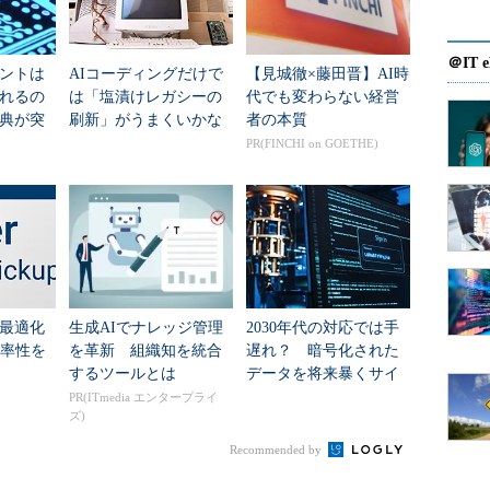
困難である。しかし、見えないからといって精度の
超過に陥る恐れがある。即ち、計画時点の精度はプ
＠IT e
のである。
ントは
AIコーディングだけで
【見城徹×藤田晋】AI時
れるの
は「塩漬けレガシーの
代でも変わらない経営
古典が突
刷新」がうまくいかな
者の本質
ができれば、精度の高い見積もりが可能になり、プ
な法則
いワケ
PR(FINCHI on GOETHE)
くなるということである。
るようになるのか。実践的な勘所についてケースス
う。
最適化
生成AIでナレッジ管理
2030年代の対応では手
て始まった2つのプロジェクトがある。
効率性を
を革新 組織知を統合
遅れ？ 暗号化された
するツールとは
データを将来暴くサイ
k Breakdown Structure）を定義し、プロジェク
バー攻撃、対策の道筋
PR(ITmedia エンタープライ
ズ)
ト見積もりを行っている。2人のマネージャは、とも
環境を用いるとのことでコストの見積りに頭を悩ま
Recommended by
ぞいてみることにしよう。