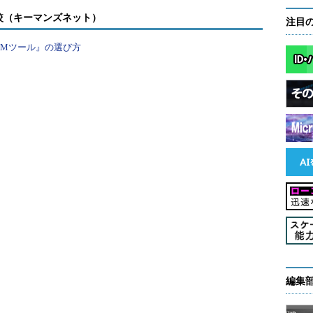
較（キーマンズネット）
注目
PMツール』の選び方
どれくらい必要なのだろうか。必要なハードウェアもよ
なものかなあ。やっぱこういうときは“エイヤっ”しかな
ろう。よし、できた！」
どれくらい必要なのだろうか。必要なハードウェアもよ
経験した者はいないだろうか。よし先輩と同僚に聞いて
があった。ちょうど同じようなプロジェクトをやったこ
を見てもらうようお願いしよう」
編集
ころとなるのは「経験」であろう。幸運にも以前に
ば、プロジェクト期間中に必要なタスク、成果物、