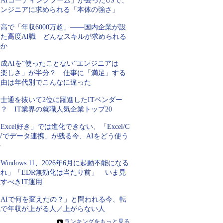
AIコーディングブーム」が去ったUSで、
エンジニアに求められる「本体の強さ」
高で「年収6000万超」――国内企業が設
けた高度AI職 どんなスキルが求められる
のか
成AIを“使ったことない”エンジニアは
「楽しさ」が半分？ 仕事に「満足」する
理由は年代別でこんなに違った
士通を抜いて2位に躍進したITベンダー
？ IT業界の就職人気企業トップ20
Excel好き」では進化できない、「Excel/C
Vでデータ連携」が残る今、AIをどう使う
か
Windows 11、2026年6月に起動不能になる
恐れ」「EDR無効化は当たり前」 いま見
すべきIT運用
「AIで何を変えたの？」と問われる今、転
職で年収が上がる人／上がらない人
»
ランキングをもっと見る