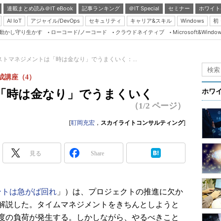
連載まとめ読み＠IT eBook
記事ランキング
＠IT Special
セミナー
ホワイト
AI IoT
アジャイル/DevOps
セキュリティ
キャリア&スキル
Windows
初
り動かし守り生かす
ローコード/ノーコード
クラウドネイティブ
Microsoft&Windo
Server & Storage
HTML5 + UX
ストマネジメントは「時は金なり」でうまくいく：...
Smart & Social
成講座（4）
Coding Edge
「時は金なり」でうまくいく
ホワ
Java Agile
（1/2 ページ）
Database Expert
[
耵岡充宏
，
スカイライトコンサルティング
]
Linux ＆ OSS
Master of IP Networ
見る
Share
Security & Trust
Test & Tools
ントは急がば回れ
」）は、プロジェクトの推進に欠か
Insider.NET
解説した。タイムマネジメントをきちんとしようと
ブログ
度の負荷が発生する。しかしながら、やるべきこと