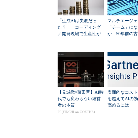
くら必要になるかを導き出すことは
低い見積りではプロジェクトが予算
ロジェクトの成功に大きく影響する
「生成AIは失敗だっ
マルチエージェ
た？」 コーディング
「チーム」にな
／開発現場で生産性が
か 50年前の
いい換えれば、全体を見通すこと
下がる3つの理由
きつける不都合
ロジェクトを成功に導く可能性が高
それではどうすれば全体を見通せ
タディを通じて紹介することにしよ
経験を活用する
【見城徹×藤田晋】AI時
表面的なコスト
あなたの部署にはほぼ時を同じくし
代でも変わらない経営
を超えてAIの
者の本質
高めるには
2つのプロジェクトはともに、WBS（Wor
PR(FINCHI on GOETHE)
トスケジュールを作成しながらコス
にこれまで経験したことのない技術
されているようだ。2人の様子をの