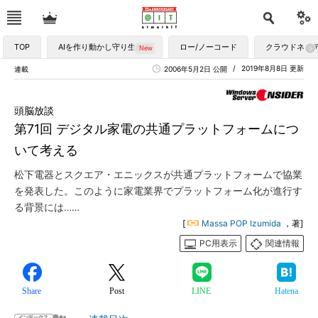
TOP
AIを作り動かし守り生かす
ロー/ノーコード
クラウドネイ
2019年8月8日 更新
連載
2006年5月2日 公開
頭脳放談
第71回 デジタル家電の共通プラットフォームにつ
いて考える
松下電器とスクエア・エニックスが共通プラットフォームで協業
を発表した。このように家電業界でプラットフォーム化が進行す
る背景には……
[
Massa POP Izumida
，著]
PC用表示
関連情報
Share
Post
LINE
Hatena