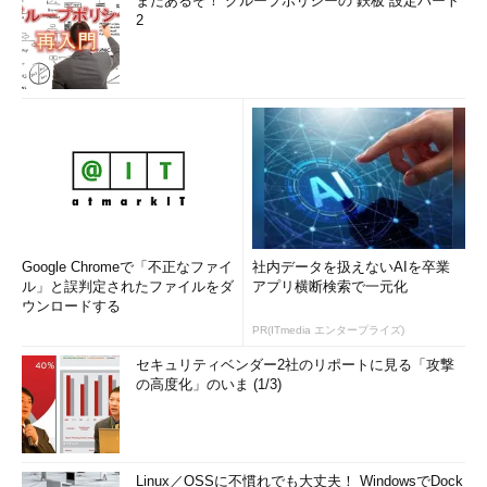
まだあるぞ！ グループポリシーの“鉄板”設定パート
2
Google Chromeで「不正なファイ
社内データを扱えないAIを卒業
ル」と誤判定されたファイルをダ
アプリ横断検索で一元化
ウンロードする
PR(ITmedia エンタープライズ)
セキュリティベンダー2社のリポートに見る「攻撃
の高度化」のいま (1/3)
Linux／OSSに不慣れでも大丈夫！ WindowsでDock