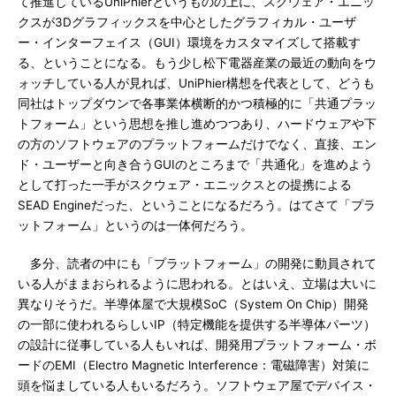
て推進しているUniPhierというものの上に、スクウェア・エニッ
クスが3Dグラフィックスを中心としたグラフィカル・ユーザ
ー・インターフェイス（GUI）環境をカスタマイズして搭載す
る、ということになる。もう少し松下電器産業の最近の動向をウ
ォッチしている人が見れば、UniPhier構想を代表として、どうも
同社はトップダウンで各事業体横断的かつ積極的に「共通プラッ
トフォーム」という思想を推し進めつつあり、ハードウェアや下
の方のソフトウェアのプラットフォームだけでなく、直接、エン
ド・ユーザーと向き合うGUIのところまで「共通化」を進めよう
として打った一手がスクウェア・エニックスとの提携による
SEAD Engineだった、ということになるだろう。はてさて「プラ
ットフォーム」というのは一体何だろう。
多分、読者の中にも「プラットフォーム」の開発に動員されて
いる人がままおられるように思われる。とはいえ、立場は大いに
異なりそうだ。半導体屋で大規模SoC（System On Chip）開発
の一部に使われるらしいIP（特定機能を提供する半導体パーツ）
の設計に従事している人もいれば、開発用プラットフォーム・ボ
ードのEMI（Electro Magnetic lnterference：電磁障害）対策に
頭を悩ましている人もいるだろう。ソフトウェア屋でデバイス・