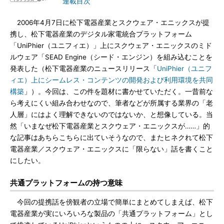
連載目次
2006年4月7日に松下電器産業とスクウェア・エニックスが提
携し、松下電器産業のデジタル家電統合プラットフォーム
「UniPhier（ユニフィエ）」上にスクウェア・エニックスのミド
ルウェア「SEAD Engine（シード・エンジン）を組み込むことを
発表した（松下電器産業のニュースリリース「
UniPhier（ユニフ
ィエ）上にシームレス・コンテンツの開発および利用環境を共同
構築
」）。今回は、この件を題材に書かせていただく。一昔前な
ら考えにくい組み合わせなので、筆者などが所属する業界の「老
人層」にはよく理解できないのではないか、と想像している。当
然「いまなぜ松下電器産業とスクウェア・エニックスが……」的
な記事はあちらこちらに出ていそうなので、またヒネクれて松下
電器産業／スクウェア・エニックスに「限らない」話を書くこと
にしたい。
共通プラットフォームの持つ意味
今回の提携話を傍観者の立場で簡単にまとめてしまえば、松下
電器産業が実にいろいろな製品の「共通プラットフォーム」とし