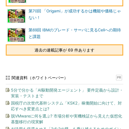
－東芝-IBM連合のCELLも1つ穴の狢（ムジナ）である。多分、そ
第70回 「Origami」が成功するかは機能や価格じゃ
れ以外の会社でも、性能と規模はともかく、この手のことはどこ
ない！
もやっているはずだ。
第69回 IBMのブレード・サーバに見るCellへの期待
そんなプラットフォームの上に、選択の幅のそれほど多くない
と課題
OSを載せ、これまた規格ものが多い上にどれも必須なので、似
たようなミドルウェアを載せている、というのがとてもありがち
過去の連載記事が 69 件あります
なプラットフォームの現況に思える。せめてGUIくらい特徴を見
せてくれと思うので、今回の提携の意義はありそうだ。
プラットフォームを作る大変さ
関連資料（ホワイトペーパー）
PR
それにしてもプラットフォームを作る大変さは筆舌に尽くし難
いものがある。実際、個別開発でも大変なのだから、共通にする
5分で分かる「AI駆動開発エージェント」 要件定義から設計・
というのはよいとして、共通にするためには個別開発以上のいろ
実装・テストまで
いろなケアがいる。「共通」にするがための妥協や、技術的判断
国税庁の次世代基幹システム「KSK2」稼働開始に向けて、対
というより「政治的」判断なんかも多くなる。あるものを捨てて
応すべき変更点とは?
プラットフォームなるものに乗り換えを迫られている「抵抗勢
脱VMwareに何を選ぶ? 市場分析や実機検証から見えた仮想化
力」もいそうだ。総論賛成、各論反対など当然か。
基盤移行の現実解
AI活用を停滞させる「2:6:2の壁」を乗り越えるためのポイン