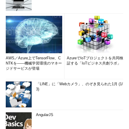
AWS／Azure上でTensorFlow、C
AzureでIoTプロジェクトを共同検
NTKを――機械学習環境のマネー
証する「IoTビジネス共創ラボ」
ジドサービスが登場
「LINE」に「Webカメラ」、のぞき見られた1月 (1/
3)
AngularJS