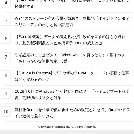
【Windows 11ダイエット術】「隠れた不要サービス」を停止して
軽量化する
Win11のストレージ空き容量が激減？ 新機能「ポイントインタイ
ムリストア」のわなと賢い設定術
【Excel新機能】データが増えるたびに数式を直すのはもう終わ
り。動的配列関数とスピル演算子（#）の威力とは
初期設定のままはダメ！ Windows 11を買ったらすぐ消すべき
「おせっかいな初期設定」5選
【Claude in Chrome】ブラウザのClaude（クロード）拡張で仕事
はどう変わるのか？
2026年6月にWindows 11が起動不能に？ 「セキュアブート証明
書」期限切れリスクと対策
無料版Geminiを仕事で使い倒すための設定と注意点、Gmailやドラ
イブ連携で差をつけろ
Copyright © ITmedia Inc. All Rights Reserved.