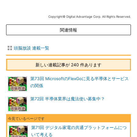
が掛かっているという話もある。
Copyright© Digital Advantage Corp. All Rights Reserved.
そこでプラットフォームを作ろう、ということになり、ある商
品群共通とか、ある会社の中の部署共通とか、何社かあつまって
関連情報
共同でとか、世の中プラットフォームばやりである。半導体屋側
からの視点で、昨今ありがちな共通項をくくりだせば、以下のよ
うな感じとなるだろう。
頭脳放談 連載一覧
（1）SoCは並列度の高いマルチコアの「エンジン」部分を中心
新しい連載記事が 240 件あります
とする。専用ハードウェアにしてしまうとカスタマイズは大変な
ので強力なエンジン上のソフトウェアで演算負荷の重い部分は処
第73回 MicrosoftのFlexGoに見る半導体とサービス
理する。
の関係
（2）並列度の高いSMPなどを生かしきるのは難しいので、雑多
第72回 半導体業界は魔法使い募集中？
なサービスのためにOSや各種プロトコルスタックなどが入手し
やすい既存コア、プラットフォームにし難い個別の要求のための
専用IPなどと組み合わせて一体とする。
第71回 デジタル家電の共通プラットフォームにつ
そういう点でばっさりいってしまえば、松下電器産業の
いて考える
UniPhierも、SCEI（ソニー・コンピュータエンタテインメント）