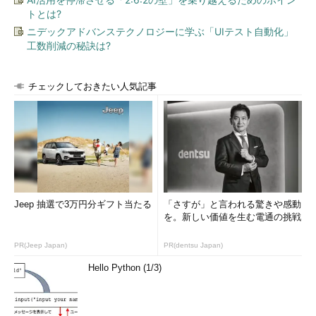
みんながそれなりに納得できるようにするためにか、プラット
トとは?
フォームの開発規模はやたらと大きくなる。いろいろな人に使っ
ニデックアドバンステクノロジーに学ぶ「UIテスト自動化」
てもらえるようにするためには、ドキュメントの整備だけでもと
工数削減の秘訣は?
んでもない量である。それで作ったプラットフォームを、改良は
あるにせよ長年使い回せれば、妥協も苦労も報われたということ
チェックしておきたい人気記事
になるが、チンケな構想に基づいてプラットフォームを作った日
には、1年も経たないうちにまた作り直しということになって目
も当てられない。プラットフォーム化するという構想はよいが、
どのくらい先まで使えるのか、最初の見通しというか、アイデア
とアーキテクチャが非常に重要だろう。そこが甘いとプラットフ
ォームなるものの実装に従事させられる多数の人の多大な努力が
無駄になる。
Jeep 抽選で3万円分ギフト当たる
「さすが」と言われる驚きや感動
を。新しい価値を生む電通の挑戦
松下電器産業の場合、プラットフォームの全体のできはともあ
れ、ユーザーから見たプラットフォームの顔はSEAD Engineが担
PR(Jeep Japan)
PR(dentsu Japan)
うことになるのであろう。慣れたユーザー・インターフェイスに
Hello Python (1/3)
は、技術のよし悪しを超えて習慣性がありそうだ。よい物であれ
ば長年使えることになろう。プラットフォームの成功のために
も、ここのできがよいことを祈ろう。