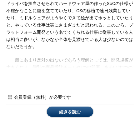
ドライバを担当させられてハードウェア屋の作ったSoCの仕様が
不確かなことに腹を立てていたり、OSの移植で連日残業してい
たり、ミドルウェアがようやくできて絵が出てホッとしていたり
と、やっている仕事は実にさまざまだと思われる。このごろ、プ
ラットフォーム開発という名でくくられる仕事に従事している人
は相当に多いが、なかなか全体を見渡せている人は少ないのでは
ないだろうか。
一般にあまり反対の出ないであろう理解としては、開発規模が
大きくなり、個別の商品設計チームや1つの部署、あるいは1つの
会社で、何から何まで開発するのは開発負担が大きすぎるように
なってしまったので、みんなで共有できる開発の土台として作ら
れるものが、最近いわれる「プラットフォーム」というものだ。
何のことはない、使いまわし（リユース）による工数削減が目的
会員登録（無料）が必要です
である。しかし、切実にそういうことをしなければ開発そのもの
が成り立たないくらい開発規模が大きくなっている、ということ
続きを読む
も事実だ。筆者のような半導体屋たちの作るSoCというものもそ
うであって、数百人もかかって作るけれど商品寿命がとっても短
い！ いちいちまともにやってられない。ましてやSoCハードウ
ェアなどは氷山の一角であって、ソフトウェアの方が10倍の工数