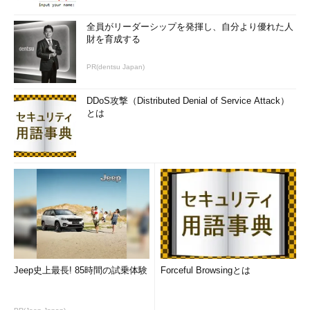
■関連リンク
全員がリーダーシップを発揮し、自分より優れた人
「UniPhier（ユニフィエ）上にシームレス・コンテンツ
財を育成する
の開発および利用環境を共同構築」のニュースリリース
（松下電器産業）
PR(dentsu Japan)
DDoS攻撃（Distributed Denial of Service Attack）
筆者紹介
とは
Massa POP Izumida
日本では数少ないx86プロセッサのアーキテクト。某米国半導
体メーカーで8bitと16bitの、日本のベンチャー企業でx86互換
プロセッサの設計に従事する。その後、出版社の半導体事業部
を経て、現在は某半導体メーカーでRISCプロセッサを中心とし
た開発を行っている。
「
頭脳放談
」
Jeep史上最長! 85時間の試乗体験
Forceful Browsingとは