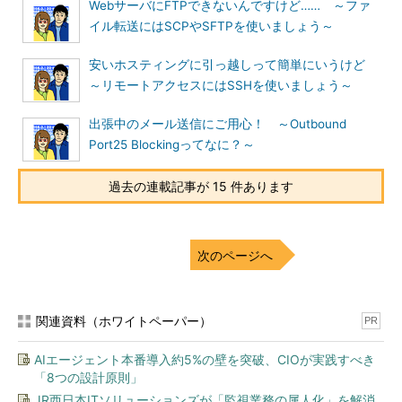
WebサーバにFTPできないんですけど…… ～ファ
ごい面倒……」
イル転送にはSCPやSFTPを使いましょう～
部長
「細かいことはよく分からないけど、データの移行は律子
安いホスティングに引っ越しって簡単にいうけど
さん担当にするから、じゃ」
～リモートアクセスにはSSHを使いましょう～
そう言い残すと部長は風のように消えていきます。
出張中のメール送信にご用心！ ～Outbound
Port25 Blockingってなに？～
さあ、どうしよう。困った。
最近律子さんは仕事のストレスを週末のパチンコで解消してい
過去の連載記事が 15 件あります
るのですが、負けてばかりでどんどんローンが増えています。も
ちろん自腹でソフトを買うほどの余裕は1円もありません。
次のページへ
データの移行に失敗したら、どうしよう。やっぱクビかなあ。
ただでさえ自転車操業なのに、ペダルをこぐ足を止めてしまった
ら倒れてしまうじゃないですか。
関連資料（ホワイトペーパー）
PR
ディスクを外して差し替えることを考えたのですが、PCの中
AIエージェント本番導入約5%の壁を突破、CIOが実践すべき
をいじったことなんかありませんし、取り外して差し替えて使え
「8つの設計原則」
るものかも分かりません。そもそもディスクがおかしいから交換
JR西日本ITソリューションズが「監視業務の属人化」を解消