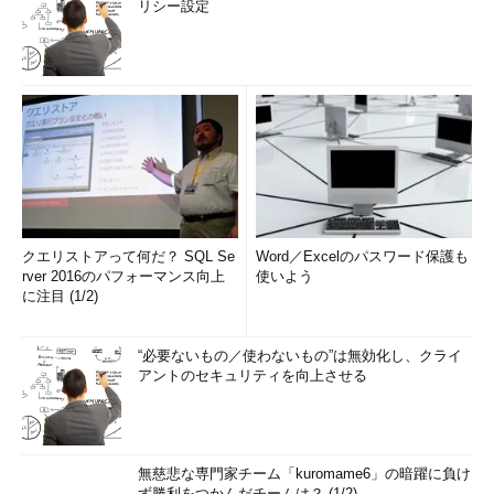
リシー設定
クエリストアって何だ？ SQL Se
Word／Excelのパスワード保護も
rver 2016のパフォーマンス向上
使いよう
に注目 (1/2)
“必要ないもの／使わないもの”は無効化し、クライ
アントのセキュリティを向上させる
無慈悲な専門家チーム「kuromame6」の暗躍に負け
ず勝利をつかんだチームは？ (1/2)