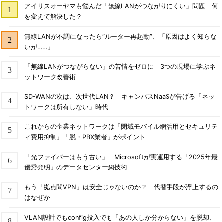
アイリスオーヤマも悩んだ「無線LANがつながりにくい」問題 何
を変えて解決した？
無線LANが不調になったら“ルーター再起動”、「原因はよく知らな
いが……」
「無線LANがつながらない」の苦情をゼロに 3つの現場に学ぶネ
ットワーク改善術
SD-WANの次は、次世代LAN？ キャンパスNaaSが告げる「ネッ
トワークは所有しない」時代
これからの企業ネットワークは「閉域モバイル網活用とセキュリテ
ィ費用抑制」「脱・PBX業者」がポイント
「光ファイバーはもう古い」 Microsoftが実運用する「2025年最
優秀発明」のデータセンター網技術
もう「拠点間VPN」は安全じゃないのか？ 代替手段が浮上するの
はなぜか
VLAN設計でもconfig投入でも「あの人しか分からない」を脱却、