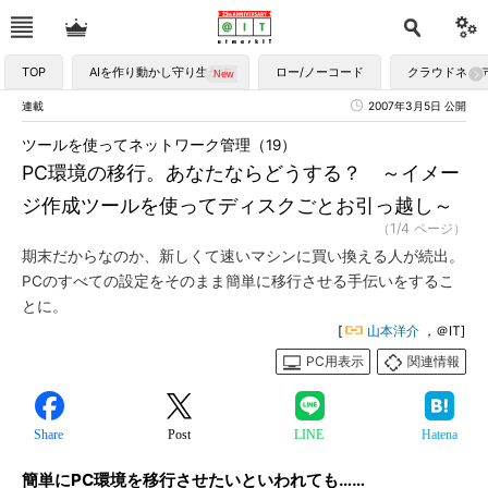
TOP
AIを作り動かし守り生かす
ロー/ノーコード
クラウドネイ
連載
2007年3月5日 公開
ツールを使ってネットワーク管理（19）
PC環境の移行。あなたならどうする？ ～イメー
ジ作成ツールを使ってディスクごとお引っ越し～
（1/4 ページ）
期末だからなのか、新しくて速いマシンに買い換える人が続出。
PCのすべての設定をそのまま簡単に移行させる手伝いをするこ
とに。
[
山本洋介
，＠IT]
PC用表示
関連情報
Share
Post
LINE
Hatena
簡単にPC環境を移行させたいといわれても……