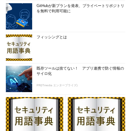
全体にまだコマンドラインを使う必要があり面倒なのは否めま
GitHubが新プランを発表、プライベートリポジトリ
を無料で利用可能に
せんが、Unixのddコマンドなどと違い、ディスクのデータのない
部分はコピーしないので、イメージファイルを作る時間が大幅に
短くなっているのがいいところです。
フィッシングとは
台湾の方が作っているようですので、英語のほかに繁体字の中
国語が使えますが、残念ながら日本語には対応していません。
Clonezilla Liveを使うには、まず、CDイメージファイルがあり
ますので、これをダウンロードして、CDに書き込みます。書き
既存ツールは捨てない！ アプリ連携で防ぐ情報の
込み方は、
＠IT Windows Insider .ISOファイルをCD-Rに書き込
サイロ化
む
などを参考にしてください。
PR(ITmedia エンタープライズ)
作ったClonezilla LiveのCDをドライブにセットして、PCを
CD-ROMドライブからブートするようにBIOSを設定し、起動す
ると、CD-ROMドライブからClonezilla Liveが起動します。
ハードディスクのイメージファイルを準備する