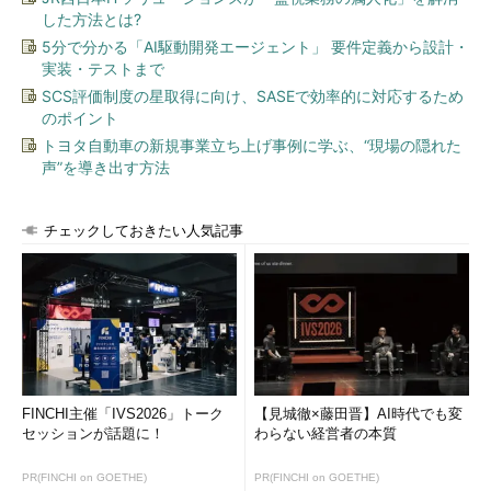
するマシンもあるので、話になりません。
した方法とは?
5分で分かる「AI駆動開発エージェント」 要件定義から設計・
これは博君に頼るしかありません。データをバックアップして
実装・テストまで
コピーするタダのツールを博君に探してもらうとClonezillaとい
SCS評価制度の星取得に向け、SASEで効率的に対応するため
うツールを見つけてくれました。条件をちゃんと提示すると、博
のポイント
君はちょっと頼りになります。
トヨタ自動車の新規事業立ち上げ事例に学ぶ、“現場の隠れた
声”を導き出す方法
早速、律子さんはClonezillaを使ってディスクをバックアップ
してコピーすることにします。
チェックしておきたい人気記事
Clonezilla Liveの使い方
Clonezilla Live
はLinuxのバックアップツールClonezillaを手軽
にCDから起動し使えるようにした1CD Linuxです。また、USBメ
モリに書き込む用のイメージも用意されていますので、余った
USBメモリを使うことも可能です。
ディスクイメージ作成やファイルのバックアップ、ディスクの
FINCHI主催「IVS2026」トーク
【見城徹×藤田晋】AI時代でも変
セッションが話題に！
わらない経営者の本質
完全コピーなどが行えます。もちろんブート領域も含めて移動で
きますので、起動ディスクもバックアップできます。
PR(FINCHI on GOETHE)
PR(FINCHI on GOETHE)