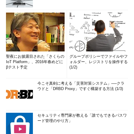
聖夜にお披露目された「さくらの
グループポリシーでファイルやフ
IoT Platform」、2016年春めどに
ォルダー、レジストリを操作する
βテスト予定
(1/2)
今こそ真剣に考える「災害対策システム」──クラ
ウドと「DRBD Proxy」ですぐ構築する方法 (1/3)
セキュリティ専門家が教える「誰でもできるパスワ
ード管理のやり方」