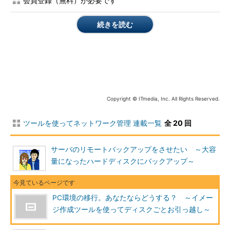
会員登録（無料）が必要です
律子
「何で私が…・・・」
続きを読む
陽一
「ネットワーク担当だし、どうせメールの設定とかしても
らわないといけないし、ついでに頼むよ」
こういった人が何人も現れて、困ったものです。
自分の仕事も進まなくなるので、通りかかった部長に不満をぶ
つけてみることにします。
Copyright © ITmedia, Inc. All Rights Reserved.
部長
「設定も全部ネットワーク担当の律子さんがやってやりな
ツールを使ってネットワーク管理 連載一覧
全 20 回
よ。どうせヒマなんでしょ？」
サーバのリモートバックアップをさせたい ～大容
律子
「いや、そんなことないっすけど……。 じゃあ、なんか
量になったハードディスクにバックアップ～
便利なツールとか買っていいですか？」
部長
「会社も新しいPC買うだけでどれだけ苦労してると思っ
PC環境の移行。あなたならどうする？ ～イメー
てんだよ。もちろん律子さんが自腹で買うならいいけど」
ジ作成ツールを使ってディスクごとお引っ越し～
律子
「えっ、そんなお金ないし、インストールとか設定とかす