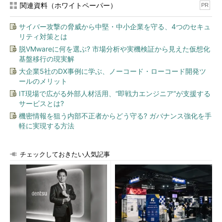
い。
***
関連資料（ホワイトペーパー）
PR
サイバー攻撃の脅威から中堅・中小企業を守る、4つのセキュ
リティ対策とは
脱VMwareに何を選ぶ? 市場分析や実機検証から見えた仮想化
基盤移行の現実解
大企業5社のDX事例に学ぶ、ノーコード・ローコード開発ツ
ールのメリット
IT現場で広がる外部人材活用、“即戦力エンジニア”が支援する
サービスとは?
図3 列名に対し別名を付与する
（画像をクリック
機密情報を狙う内部不正者からどう守る? ガバナンス強化を手
すると拡大します）
軽に実現する方法
別名の付与に際しては、AS句を省略することも可能です。別
名の付与は、次回以降紹介するテーブル結合の際によく利用しま
チェックしておきたい人気記事
す。
DISTINCT句による重複データの絞り込み
Productテーブルは、製品ごとの色情報を収めた列「Color」を
持っています。このColor列から重複した内容を取り除き、