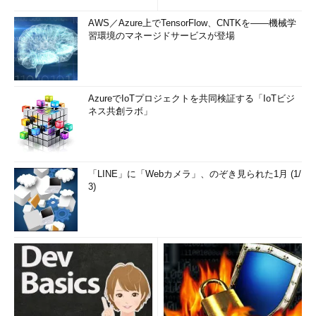
AWS／Azure上でTensorFlow、CNTKを――機械学
習環境のマネージドサービスが登場
AzureでIoTプロジェクトを共同検証する「IoTビジ
ネス共創ラボ」
「LINE」に「Webカメラ」、のぞき見られた1月 (1/
3)