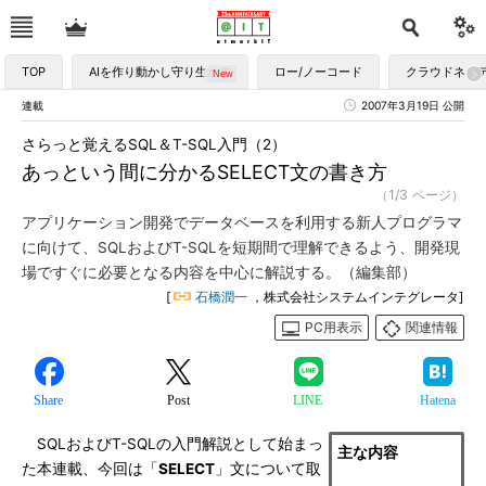
TOP
AIを作り動かし守り生かす
ロー/ノーコード
クラウドネイ
連載
2007年3月19日 公開
さらっと覚えるSQL＆T-SQL入門（2）
あっという間に分かるSELECT文の書き方
（1/3 ページ）
アプリケーション開発でデータベースを利用する新人プログラマ
に向けて、SQLおよびT-SQLを短期間で理解できるよう、開発現
場ですぐに必要となる内容を中心に解説する。（編集部）
[
石橋潤一
，株式会社システムインテグレータ]
PC用表示
関連情報
Share
Post
LINE
Hatena
SQLおよびT-SQLの入門解説として始まっ
主な内容
た本連載、今回は「
SELECT
」文について取