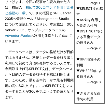
り上げます。今回の記事から読み始めた方
--Page 1--
は、前回の「
初めてSQLコマンドを叩く緊張
▼SELECT文の基
と感動の一瞬
」でSQLの概要とSQL Server
本
2005の管理ツール「Management Studio」
▼AS句を利用し
について確認してください。本連載は、SQL
た別名の付与
Server 2005、サンプルデータベースの
▼DISTINCT句に
AdventureWorks
の利用を前提として進めて
よる重複データ
いきます。
の絞り込み
--Page 2-
データベースは、データの格納だけが目的
-
ではありません。格納したデータを取り出し
▼算術演算子の
利用して初めて真価を発揮するといえます。
利用
今回取り上げるSELECT文は、データベース
▼WHERE句によ
から目的のデータを取得する際に利用しま
る絞り込み
す。このため、最も基本的、かつ最も利用頻
--Page 3-
度の高いSQL文です。このSELECT文をマス
-
ターすることがSQLを学ぶうえで必須となり
▼さまざまな条
ます。
件句の利用