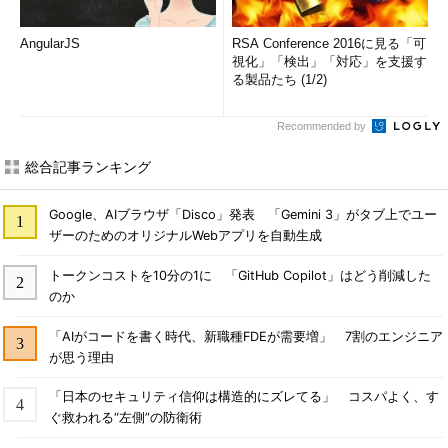
AngularJS
RSA Conference 2016に見る「可
視化」「検出」「対応」を支援す
る製品たち (1/2)
Recommended by
総合記事ランキング
Google、AIブラウザ「Disco」発表 「Gemini 3」がタブ上でユー
ザーのためのオリジナルWebアプリを自動生成
トークンコストを10分の1に 「GitHub Copilot」はどう削減した
のか
「AIがコードを書く時代、新職種FDEが需要増」 7割のエンジニア
が思う理由
「日本のセキュリティ信仰は構造的にズレてる」 コスパよく、す
ぐ救われる“左側”の防衛術