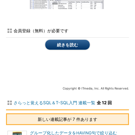
図1 アスタリスクを利用したSELECT文
（画像を
会員登録（無料）が必要です
クリックすると拡大します）
Productテーブルから、全列のデータを取得できました。アス
続きを読む
タリスクを利用することで、テーブルの構成を知らなくとも簡単
に結果を取得できます。
では、続いて列名を指定してみましょう。Productテーブルか
ら、3つの列のデータだけを取得するSELECT文は次のとおりで
す。
Copyright © ITmedia, Inc. All Rights Reserved.
*** 一部省略されたコンテンツがあります。
PC版でご覧くださ
さらっと覚えるSQL＆T-SQL入門 連載一覧
全 12 回
い。
***
新しい連載記事が 7 件あります
グループ化したデータをHAVING句で絞り込む