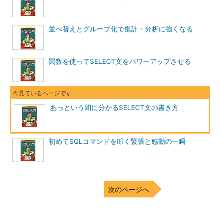
並べ替えとグループ化で集計・分析に強くなる
図2 列名を指定したSELECT文
（画像をクリック
関数を使ってSELECT文をパワーアップさせる
すると拡大します）
列名を指定した場合の結果は、SELECT句で記述した順に表示
されます。列順を入れ替えることで、見やすい結果に調整するこ
とが可能です。
あっという間に分かるSELECT文の書き方
AS句を利用した別名の付与
初めてSQLコマンドを叩く緊張と感動の一瞬
SELECT文を発行すると、表の形でデータを得ることができま
す。その際、列名にはテーブル定義に従った名前が表示されます
が、この列名は自由に変更できます。列に対し別名を付与するに
は、SELECT句で指定した列名の後に「
AS
」句を利用します。次
次のページへ
の例では、2つの列に対し別名を付与しています。
*** 一部省略されたコンテンツがあります。
PC版でご覧くださ