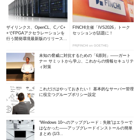
ザイリンクス、OpenCL、C／C+
FINCHI主催「IVS2026」トーク
+でFPGAアクセラレーションを
セッションが話題に！
行う開発環境最新版のリリースを
発表
PR(FINCHI on GOETHE)
未知の脅威に対抗するための「6原則」――ガート
ナー サミットから学ぶ、これからの情報セキュリテ
ィ対策
これだけはやっておきたい！ 基本的なサーバー管理
に役立つグループポリシー設定
“Windows 10へのアップグレード：失敗”はエラーで
はなかった――アップグレードインストールの簡単
まとめ (1/3...