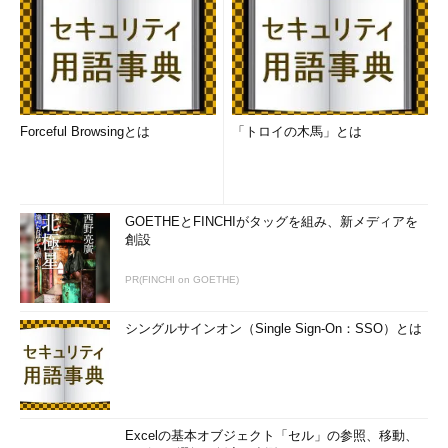
れます。Productテーブルには重複した製品情報は収められてい
ないため、下記のSQLではDISTINCT句に意味はありません。
*** 一部省略されたコンテンツがあります。
PC版でご覧くださ
い。
***
Forceful Browsingとは
「トロイの木馬」とは
DISTINCT句を使った結果と使わない結果を見比べて、どのよ
うな動作をしているか確認を行っておきましょう。
算術演算子の利用
GOETHEとFINCHIがタッグを組み、新メディアを
創設
PR(FINCHI on GOETHE)
シングルサインオン（Single Sign-On：SSO）とは
Excelの基本オブジェクト「セル」の参照、移動、