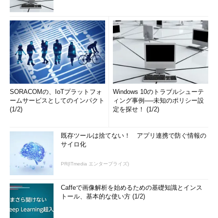
SORACOMの、IoTプラットフォ
Windows 10のトラブルシューテ
ームサービスとしてのインパクト
ィング事例──未知のポリシー設
(1/2)
定を探せ！ (1/2)
既存ツールは捨てない！ アプリ連携で防ぐ情報の
サイロ化
PR(ITmedia エンタープライズ)
Caffeで画像解析を始めるための基礎知識とインス
トール、基本的な使い方 (1/2)