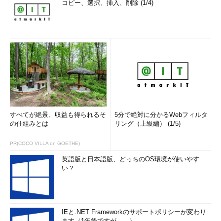
コピー、選択、挿入、削除 (1/4)
すべてが絶景、収益も得られるそ
5分で絶対に分かるWebフィルタ
の仕組みとは
リング（上級編） (1/5)
PR(COCO VILLA on GOETHE)
英語版と日本語版、どっちのOS環境が使いやす
い？
IEと.NET Frameworkのサポートポリシーが変わり
ます（1年後ですが……）