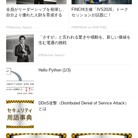
Productテーブルに含まれる色一覧を取得したい、というような
全員がリーダーシップを発揮し、
FINCHI主催「IVS2026」トーク
場合には「
DISTINCT
」句を利用します。DISTINCT句は、重複
自分より優れた人財を育成する
セッションが話題に！
する行を取り除いた結果を返します。
PR(dentsu Japan)
PR(FINCHI on GOETHE)
*** 一部省略されたコンテンツがあります。
PC版でご覧くださ
「さすが」と言われる驚きや感動を。新しい価値を
い。
***
生む電通の挑戦
PR(dentsu Japan)
Hello Python (1/3)
DDoS攻撃（Distributed Denial of Service Attack）
図4 DISTINCT句による重複データの絞り込み
とは
（画像をクリックすると拡大します）
DISTINCT句はSELECT文で得られる行から重複データを取り
除く、という点に注意してください。SQLを次のように記述した
場合、Name列とColor列が重複している場合にその行が取り除か