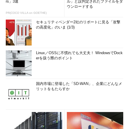
rs」3選
ル」と誤判定されたファイルをダ
ウンロードする
PR(COCO VILLA on GOETHE)
セキュリティベンダー2社のリポートに見る「攻撃
の高度化」のいま (1/3)
Linux／OSSに不慣れでも大丈夫！ WindowsでDock
erを扱う際のポイント
国内市場に登場した「SD-WAN」、企業にどんなメ
リットをもたらすか