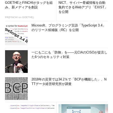
GOETHEとFINCHIがタッグを組
NICT、サイバー脅威情報を自動
み、新メディアを創設
集約できるWebアプリ「EXIST」
を公開
PR(FINCHI on GOETHE)
Microsoft、プログラミング言語「TypeScript 3.4」
のリリース候補版（RC）を公開
一にも二にも「防御」を――元CIAのCISOが提言し
た6つのセキュリティ対策
2018年の災害では34.2％で「BCPが機能した」、N
TTデータ経営研究所が調査