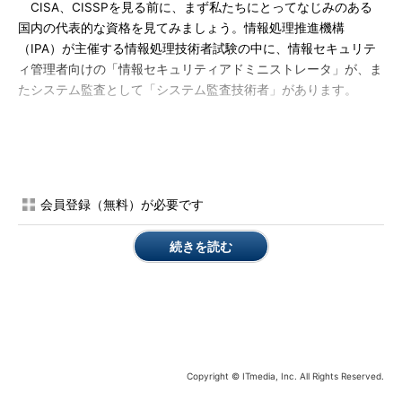
CISA、CISSPを見る前に、まず私たちにとってなじみのある
国内の代表的な資格を見てみましょう。情報処理推進機構
（IPA）が主催する情報処理技術者試験の中に、情報セキュリテ
ィ管理者向けの「情報セキュリティアドミニストレータ」が、ま
たシステム監査として「システム監査技術者」があります。
私見ですが、試験の趣旨や内容、難易度を見る限り、いずれも
CISAやCISSPと大きな差はないように思われます。実際にコン
サルタントやIT監査人の名刺を見ると、CISAとシステム監査技
術者の両方を取得している人をよく見掛けます。いずれも難易度
会員登録（無料）が必要です
が高い4～6時間の長時間の試験である点は同じです。余談です
が、CISAやCISSPは休憩がない代わりに、途中のトイレ退出や
続きを読む
飲み物などの持ち込みが認められています。
国内資格とCISAやCISSPの試験との目に見える大きな違い
は、論述問題の有無といえます。情報セキュリティアドミニスト
レータとシステム監査技術者は午前と午後前半、後半の3部に分
かれており、それぞれ4択、記述、論述（小論文）となっていま
す。セキュリティや監査の概念や考え方を論旨に含めたうえで作
Copyright © ITmedia, Inc. All Rights Reserved.
文する必要があり、論旨や制限文字数に対応した構成の仕方な