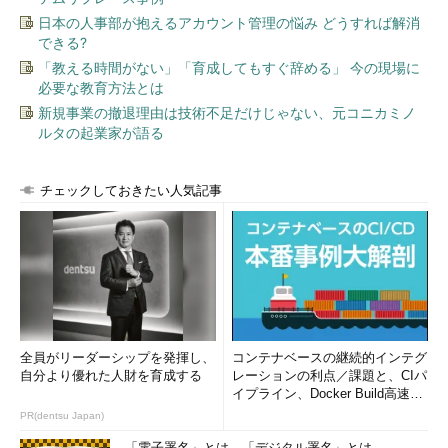
日本の人事部が抱えるアカウント管理の悩み どうすれば解消
ユニークなのは、CISAにはこの資格を取得した監査人や企業
できる?
のITガバナンス担当者で構成される同業者団体が、またCISSPで
「教える時間がない」「育成してもすぐ辞める」 今の現場に
も同様のセキュリティ専門家の団体があります。それらの団体
必要な教育方法とは
は、研修会や勉強会を開いて情報交換や親睦の場を設けたり、会
新規事業の撤退理由は技術不足だけじゃない、元コニカミノ
員同士での仕事の紹介があったりと活発に活動しています。企業
ルタの起業家が語る
のディフェンスの専門家としての資格取得者の活動を支援する手
厚いコミュニティが確立されているのです。
チェックしておきたい人気記事
次のページで、CISAとCISSPそれぞれの資格試験の概要、出
題範囲、問題数、試験時間、受験料などの詳細を説明します。
CISA
全員がリーダーシップを発揮し、
コンテナベースの継続的インテグ
自分より優れた人財を育成する
レーションの利点／課題と、CIパ
イプライン、Docker Build高速化
のコツ (1/2...
PR(dentsu Japan)
「電子署名」とは、「デジタル署名」とは