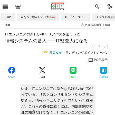
TOP
AIを作り動かし守り生かす
ロー/ノーコード
クラウドネイ
連載
2008年6月24日 公開
ITエンジニアの新しいキャリアパスを追う（2）
情報システムの番人――IT監査人になる
（1/3 ページ）
[
渡辺知樹
，ランディングポイントジャパン]
PC用表示
Share
Post
LINE
Hatena
いま、ITエンジニアに新たな活躍の場が広が
っている。リスクコンサルタントやシステム
監査人、情報セキュリティ担当といった職種
だ。これらの職種に就くには、内部統制や監
査の知識だけでなく、ITエンジニアの経験が