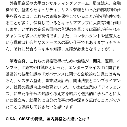
外資系企業や大手コンサルティングファーム、監査法人、金融
機関で、監査やセキュリティ、リスク管理といった内部統制の仕
事を得るには、これらの資格を保持していることが必須条件であ
ることが多く、保持しているとキャリアアップに大変有利に作用
します。いずれの企業も国内の普通の企業よりは高給が得られる
チャンスが多いのが実情です。また、コンサルタントや監査人と
いう職種は社会的なステータスの高い仕事でもあります（もちろ
ん、それに見合うスキルや知識、見識が必要となりますが）。
筆者自身、これらの資格取得のための勉強が、開発、運用、イ
ンフラ、IT経営やIT戦略といった、エンタープライズITに関する
基礎的な技術知識やITガバナンスに関する全般的な知識にはもち
ろん、システム監査、事業継続計画、関連法規とコンプライアン
ス、社員の意識向上や教育といった、いわば企業の「ディフェン
ス」に当たる部分の知識や考え方を幅広く包括的に学ぶことに大
いに役立ち、結果的に自分の仕事の幅や深さを広げることができ
たことも強調しておきたいと思います。
CISA、CISSPの特徴、国内資格との違いとは？