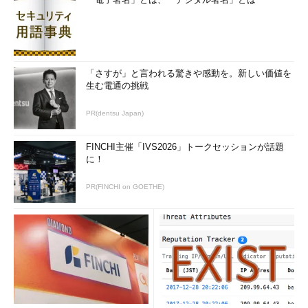
「さすが」と言われる驚きや感動を。新しい価値を
生む電通の挑戦
PR(dentsu Japan)
FINCHI主催「IVS2026」トークセッションが話題
に！
PR(FINCHI on GOETHE)