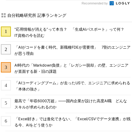
Recommended by
自分戦略研究所 記事ランキング
“応用情報が消える”って本当？ 「生成AIパスポート」って何？
IT資格の今を読む
「AIがコードを書く時代、新職種FDEが需要増」 7割のエンジニア
が思う理由
AI時代の「Markdown負債」と「レガシー脱却」の壁、エンジニア
が直面する新・旧の課題
「AIコーディングブーム」が去ったUSで、エンジニアに求められる
「本体の強さ」
最高で「年収6000万超」――国内企業が設けた高度AI職 どんな
スキルが求められるのか
「Excel好き」では進化できない、「Excel/CSVでデータ連携」が残
る今、AIをどう使うか