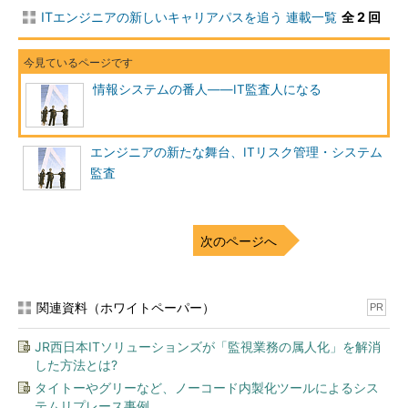
ど、事前の準備や練習が必要でしょう。CISAやCISSPは、判断
ITエンジニアの新しいキャリアパスを追う 連載一覧
全 2 回
に困るような紛らわしい4択問題をそれぞれ200問と250問、ひた
すら解くだけです。
情報システムの番人――IT監査人になる
論述がないという点での受けやすさ、また日本以外の国では知
名度の低い情報処理推進機構の資格に比べ、国際的な知名度の高
さもCISAやCISSPの強みといえます。ただし5100円（税込み）
エンジニアの新たな舞台、ITリスク管理・システム
で受けられる情報処理推進機構の試験と異なり、諸条件によって
監査
変わるものの3万～7万円近くかかる試験料はベンダ資格よりも
高く、個人が気軽に受けられるものではありません。会社の支援
を受ける場合も含め、よほど十分に準備して一発で合格する気構
えが不可欠となります。
次のページへ
また、1回取得すればどんなに技術が進歩しようがどれほどIT
を取り巻く環境や条件、技術が変わっても一生有効な国内資格と
関連資料（ホワイトペーパー）
PR
異なり、この手の国際資格は継続的な学習や活動を通じて所定の
ポイントを稼ぎ、そのうえで（自動車免許のように）資格の更新
JR西日本ITソリューションズが「監視業務の属人化」を解消
を定期的に行うところに特徴があります。継続的な努力で、専門
した方法とは?
家としてのスキルや知識を磨き続けることが“プロフェッショナ
タイトーやグリーなど、ノーコード内製化ツールによるシス
ルの条件”という理念なのです。
テムリプレース事例