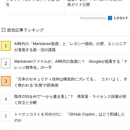
3)
策ガイド公開
Recommended by
総合記事ランキング
AI時代の「Markdown負債」と「レガシー脱却」の壁、エンジニア
が直面する新・旧の課題
Markdownファイルが、AI時代の負債に？ Googleが提案する「ナ
レッジ標準化」の一手
「日本のセキュリティ信仰は構造的にズレてる」 コスパよく、す
ぐ救われる“左側”の防衛術
既存OSSをAIで“一から書き直し”？ 再実装・ライセンス回避が招
く対立と分断
トークンコストを10分の1に 「GitHub Copilot」はどう削減した
のか