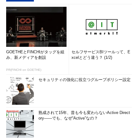
GOETHEとFINCHIがタッグを組
セルフサービスBIツールって、E
み、新メディアを創設
xcelとどう違う？ (1/2)
PR(FINCHI on GOETHE)
セキュリティの強化に役立つグループポリシー設定
熟成されて15年、昔も今も変わらないActive Direct
ory――でも、なぜ“Active”なの？