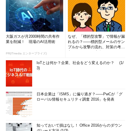
大阪ガスが月2000時間の共有作
なぜ、「標的型攻撃」で情報が漏
業を削減！ 現場のAI活用術
れるの？――標的型メールのサン
プルから攻撃の流れ、対策の考え
方まで、もう一度分かりやすく
PR(ITmedia エンタープライズ)
解...
IoTとは何か？企業、社会をどう変えるのか？ (1/
3)
日本企業は「ISMS」に偏り過ぎ？――PwCが「グ
ローバル情報セキュリティ調査 2016」を発表
知っておいて損はなし！ Office 2016からのダウン
グレード方法 (1/3)