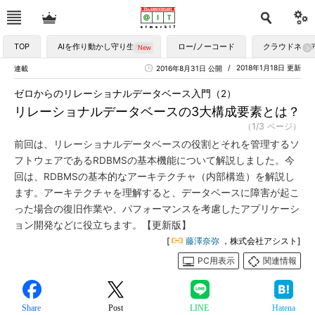
TOP
AIを作り動かし守り生かす
ロー/ノーコード
クラウドネイ
2018年1月18日 更新
連載
2016年8月31日 公開
ゼロからのリレーショナルデータベース入門（2）
リレーショナルデータベースの3大構成要素とは？
（1/3 ページ）
前回は、リレーショナルデータベースの役割とそれを管理するソ
フトウェアであるRDBMSの基本機能について解説しました。今
回は、RDBMSの基本的なアーキテクチャ（内部構造）を解説し
ます。アーキテクチャを理解すると、データベースに障害が起こ
った場合の復旧作業や、パフォーマンスを考慮したアプリケーシ
ョン開発などに役立ちます。【更新版】
[
藤澤奈弥
，株式会社アシスト]
PC用表示
関連情報
Share
Post
LINE
Hatena