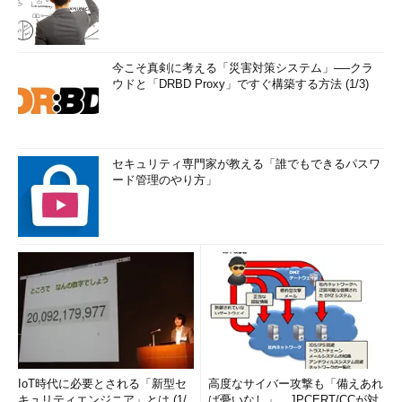
今こそ真剣に考える「災害対策システム」──クラ
ウドと「DRBD Proxy」ですぐ構築する方法 (1/3)
セキュリティ専門家が教える「誰でもできるパスワ
ード管理のやり方」
IoT時代に必要とされる「新型セ
高度なサイバー攻撃も「備えあれ
キュリティエンジニア」とは (1/
ば憂いなし」、JPCERT/CCが対