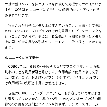
の基本型メンバーを持つクラスを作成して処理するのに似ていま
すが、COBOLのレコードはメモリ上の物理的なレイアウトが意
識されています。
宣言された順番にメモリ上に並んでいることが言語として保証
されているので、プログラマはそれを意識したプログラミングを
行うことができます。例えば、
再定義
という機能を使うとメモリ
上の同じ領域を異なる形式のレコードとして取り扱うことができ
ます。
4. ユニークな文字集合
COBOLでは、変数名や手続き名などでプログラマが付ける識
別名のことを
利用者語
と呼びます。利用者語で使用できる文字
は、数字、英字、およびハイフン（-）です。ただし、ハイフン
は利用者語の先頭と末尾には使えません。
現在のCOBOLはアンダースコア（_）も許容していますがあま
り普及してはいません。UNIXやWindowsなどのオープンOSの世
界での外部名の規則はハイフンを許さず、アンダースコア（_）