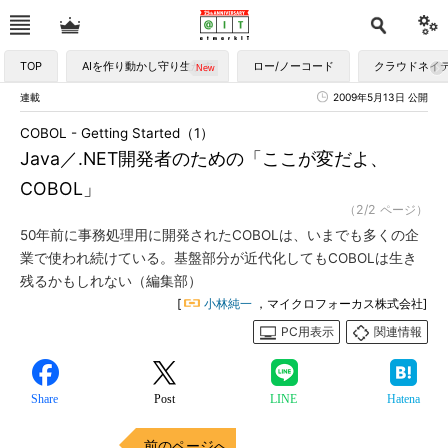
TOP
AIを作り動かし守り生かす
ロー/ノーコード
クラウドネイ
連載
2009年5月13日 公開
COBOL - Getting Started（1）
Java／.NET開発者のための「ここが変だよ、
COBOL」
（2/2 ページ）
50年前に事務処理用に開発されたCOBOLは、いまでも多くの企
業で使われ続けている。基盤部分が近代化してもCOBOLは生き
残るかもしれない（編集部）
[
小林純一
，マイクロフォーカス株式会社]
PC用表示
関連情報
Share
Post
LINE
Hatena
前のページへ