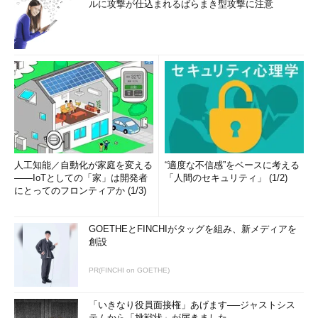
ルに攻撃が仕込まれるばらまき型攻撃に注意
人工知能／自動化が家庭を変える
“適度な不信感”をベースに考える
――IoTとしての「家」は開発者
「人間のセキュリティ」 (1/2)
にとってのフロンティアか (1/3)
GOETHEとFINCHIがタッグを組み、新メディアを
創設
PR(FINCHI on GOETHE)
「いきなり役員面接権」あげます──ジャストシス
テムから「挑戦状」が届きました