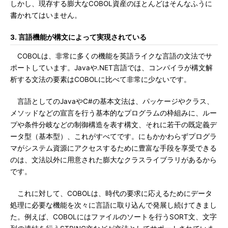
しかし、現存する膨大なCOBOL資産のほとんどはそんなふうに
書かれてはいません。
3. 言語機能が構文によって実現されている
COBOLは、非常に多くの機能を英語ライクな言語の文法でサ
ポートしています。Javaや.NET言語では、コンパイラが構文解
析する文法の要素はCOBOLに比べて非常に少ないです。
言語としてのJavaやC#の基本文法は、パッケージやクラス、
メソッドなどの宣言を行う基本的なプログラムの枠組みに、ルー
プや条件分岐などの制御構造を表す構文、それに若干の既定義デ
ータ型（基本型）、これがすべてです。にもかかわらずプログラ
マがシステム資源にアクセスするために豊富な手段を享受できる
のは、文法以外に用意された膨大なクラスライブラリがあるから
です。
これに対して、COBOLは、時代の要求に応えるためにデータ
処理に必要な機能を次々に言語に取り込んで発展し続けてきまし
た。例えば、COBOLにはファイルのソートを行うSORT文、文字