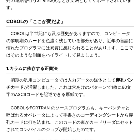
列の連結を行うSTRING文などが文法としてサポートされていま
す。
COBOLの「ここが変だよ」
COBOLは半世紀にも及ぶ歴史がありますので、コンピュータ
の黎明期のムードを色濃く残している部分があり、近年の言語に
慣れたプログラマには異質に感じられることがあります。ここで
はそのような側面をハイライトして見ましょう。
1.カラムに依存する正書法
初期の汎用コンピュータでは入力データの媒体として
穿孔パン
チカード
が活躍しました。これは穴あけのパターンで1枚に80文
字のASCIIコードを記述できる厚紙です。
COBOLやFORTRAN のソースプログラムも、キーパンチャと
呼ばれるオペレータによって手書きの
コーディングシート
から穿
孔カードに打ち込まれ、このカードの束がカードリーダにセット
されてコンパイルのジョブが開始したのです。