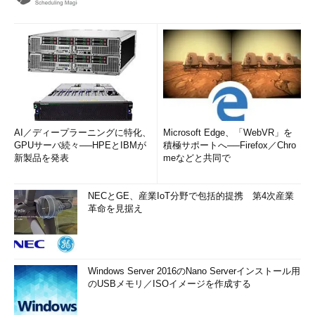
AI／ディープラーニングに特化、
Microsoft Edge、「WebVR」を
GPUサーバ続々──HPEとIBMが
積極サポートへ──Firefox／Chro
新製品を発表
meなどと共同で
NECとGE、産業IoT分野で包括的提携 第4次産業
革命を見据え
Windows Server 2016のNano Serverインストール用
のUSBメモリ／ISOイメージを作成する