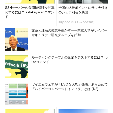
SSHサーバーの公開鍵管理を効率
全国の絶景ポイントにサウナ付き
化するには？ ssh-keyscanコマン
のシェア別荘を展開
ド
PR(COCO VILLA on GOETHE)
文系と理系の知恵を生かす――東京大学がサイバー
セキュリティ研究グループを始動
ルーティングテーブルの設定をテストするには？ ro
uteコマンド
ヴイエムウェアが「EVO SDDC」発表、あらためて
「ハイパーコンバージドインフラ」とは (1/2)