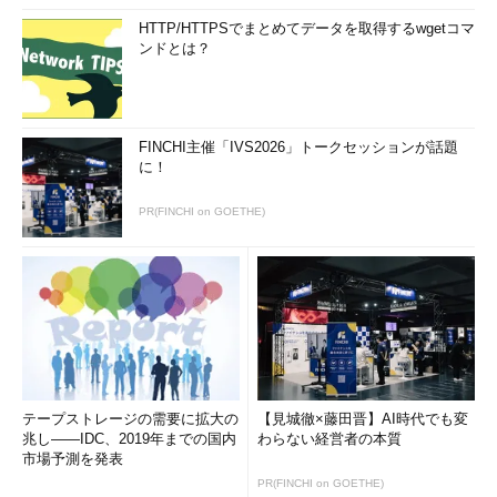
HTTP/HTTPSでまとめてデータを取得するwgetコマ
ンドとは？
FINCHI主催「IVS2026」トークセッションが話題
に！
PR(FINCHI on GOETHE)
テープストレージの需要に拡大の
【見城徹×藤田晋】AI時代でも変
兆し――IDC、2019年までの国内
わらない経営者の本質
市場予測を発表
PR(FINCHI on GOETHE)