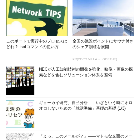
このポートで実行中のプロセスは
全国の絶景ポイントにサウナ付き
どれ？ lsofコマンドの使い方
のシェア別荘を展開
PR(COCO VILLA on GOETHE)
NECが人工知能技術の開発を強化、映像・画像の探
索などを含むソリューション体系を整備
ギョーカイ研究、自己分析――いざという時にオロ
オロしないための「就活準備」基礎の基礎 (1/3)
「えっ、このメールが？」――マトモな文面のメー