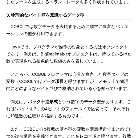
したソースを生成するトランスレータも多く作成されています。
3. 物理的なバイト順を意識するデータ型
COBOLでは数字データを表現するために非常に豊富なバリエ
ーションの型が利用できます。
Javaでは、プログラマが操作の対象とするのはオブジェクト
であり、例えば、BigDecimalのオブジェクトは、持っているけた
数で表現される抽象的な数値のみを表しています。
ところが、COBOLプログラマは自分が宣言した数字タイプの
変数（COBOLでは
データ項目
と呼びます）が、メモリ上で物理
的にどのようなバイト並びで格納されているかを知っています。
例えば、
パック十進形式
という数字のデータ型があります。こ
れは1バイトを2つの4ビットのフィールドで区切って、それぞれ
に10進数の位取りを格納するものです。
また、COBOLでは複数の基本型の変数を階層構造でまとめて1
つの複合構造を定義できます。これを
レコード
と呼びます。複数