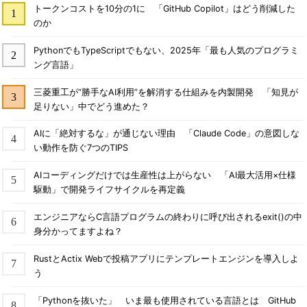
トークンコストを10分の1に 「GitHub Copilot」はどう削減した
のか
PythonでもTypeScriptでもない、2025年「最も人気のプログラミ
ング言語」
三菱重工が“勝手なAI利用”を解消する仕組みを内製開発 「知見が
足りない」中でどう進めた？
AIに「絶対するな」が通じない理由 「Claude Code」の意図しな
い動作を防ぐ7つのTIPS
AIコーディングだけでは生産性は上がらない 「AI最大活用×仕様
駆動」で開発ライフサイクルを再定義
エンジニアならC言語プログラムの終わりに呼び出されるexit()の中
身分かってますよね？
RustとActix Webで投稿アプリにテンプレートエンジンを導入しよ
う
「Pythonを抜いた」 いま最も使用されている言語とは GitHub