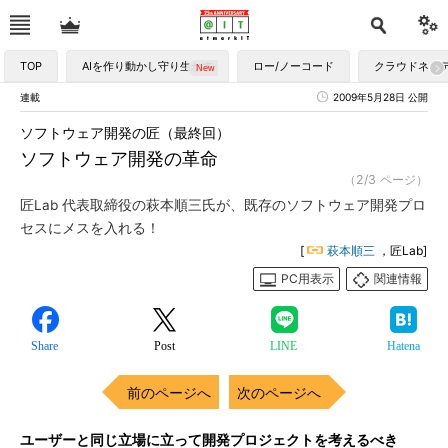
TOP
AIを作り動かし守り生かす
ロー/ノーコード
クラウドネイ
連載
2009年5月28日 公開
ソフトウェア開発の匠（最終回）
ソフトウェア開発の革命
（2/3 ページ）
匠Lab 代表取締役の萩本順三氏が、既存のソフトウェア開発プロ
セスにメスを入れる！
[
萩本順三
，匠Lab]
PC用表示
関連情報
Share
Post
LINE
Hatena
前のページへ
次のページへ
ユーザーと同じ立場に立って開発プロジェクトを考えるべき