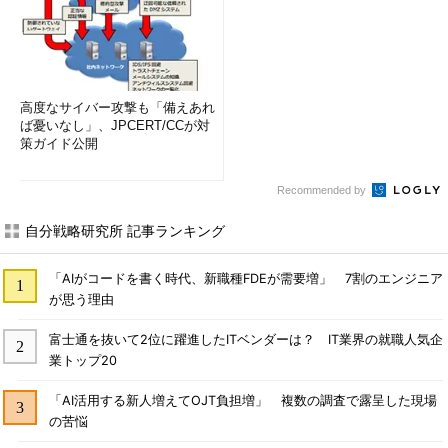
高度なサイバー攻撃も「備えあれ
ば憂いなし」、JPCERT/CCが対
策ガイド公開
Recommended by
自分戦略研究所 記事ランキング
「AIがコードを書く時代、新職種FDEが需要増」 7割のエンジニア
が思う理由
富士通を抜いて2位に躍進したITベンダーは？ IT業界の就職人気企
業トップ20
「AI活用する新人増えてOJT負担増」 複数の調査で露呈した現場
の苦悩