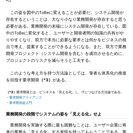
へ）
この姿を図中のToBeに変えることが必要だ。システム開発が
存在するということは、大なり小なり業務開発が存在すると思う
必要がある。業務開発の末端にシステム開発が存在している。図
中のToBeに変化すると、ユーザーと開発者間の知識の共有がや
りやすくなり、双方で本当に必要な要求とは何かをビジネスの視
点で考え、提案することができるようになる。また、双方で業務
開発プロジェクト（システム開発を含む）を成功させるために、
プロジェクトのリスクを減らそうと工夫する。
このような考え方を持つ方法論としては、筆者も体系化の推進
を目指す要求開発
（*3）
がある。
（*3）
要求開発とは、ビジネスを「見える化」し、ITにつなげる方法論である。
・
要求開発アライアンス
・
要求開発超入門
業務開発の段階でシステムの姿を「見える化」せよ
業務開発を実施する際に最も困難なことは、ユーザー企業に将
来の業務を「見える化」する覚悟を持ってもらうことである。業