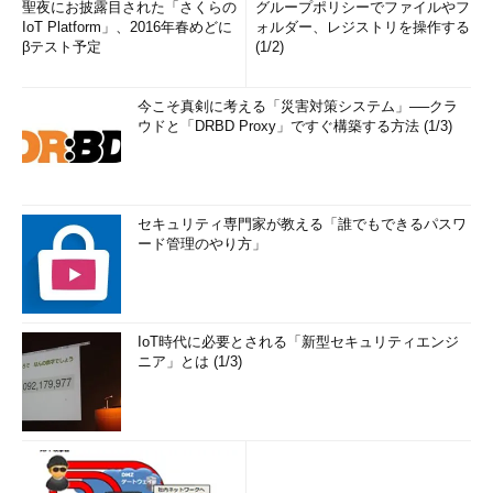
聖夜にお披露目された「さくらの
グループポリシーでファイルやフ
IoT Platform」、2016年春めどに
ォルダー、レジストリを操作する
βテスト予定
(1/2)
今こそ真剣に考える「災害対策システム」──クラ
ウドと「DRBD Proxy」ですぐ構築する方法 (1/3)
セキュリティ専門家が教える「誰でもできるパスワ
ード管理のやり方」
IoT時代に必要とされる「新型セキュリティエンジ
ニア」とは (1/3)