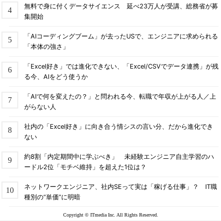
無料で身に付くデータサイエンス 延べ23万人が受講、総務省が募
集開始
「AIコーディングブーム」が去ったUSで、エンジニアに求められる
「本体の強さ」
「Excel好き」では進化できない、「Excel/CSVでデータ連携」が残
る今、AIをどう使うか
「AIで何を変えたの？」と問われる今、転職で年収が上がる人／上
がらない人
社内の「Excel好き」に向き合う情シスの言い分、だから進化でき
ない
約8割「内定期間中に学ぶべき」 未経験エンジニア自主学習のハ
ードル2位「モチベ維持」を超えた1位は？
ネットワークエンジニア、社内SEって実は「稼げる仕事」？ IT職
種別の“単価”に明暗
Copyright © ITmedia Inc. All Rights Reserved.