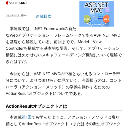
連載目次
本連載では、.NET Frameworkの新た
なWebアプリケーション・フレームワークであるASP.NET MVC
を基礎から解説している。前回までで、Model－View－
Controllerを構成する基本的な要素、そして、アプリケーション
構築には欠かせないスキャフォールディング機能について理解で
きたはずだ。
今回からは、ASP.NET MVCの中核ともいえるコントローラ部
分について、よりつまびらかに見ていく。今回扱うのは、コント
ローラ（アクション・メソッド）の挙動を操作するための
ActionResultオブジェクトについてである。
ActionResultオブジェクトとは
本連載
第1回
でも学んだように、アクション・メソッドは戻り
値としてActionResultオブジェクト（またはその派生オブジェク