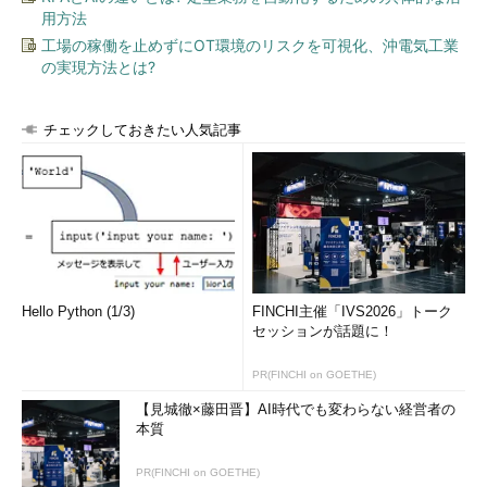
用方法
工場の稼働を止めずにOT環境のリスクを可視化、沖電気工業
の実現方法とは?
チェックしておきたい人気記事
Hello Python (1/3)
FINCHI主催「IVS2026」トーク
セッションが話題に！
PR(FINCHI on GOETHE)
【見城徹×藤田晋】AI時代でも変わらない経営者の
本質
PR(FINCHI on GOETHE)