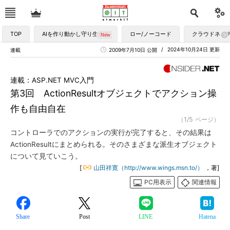
TOP
AIを作り動かし守り生かす
ロー/ノーコード
クラウドネイ
2024年10月24日 更新
連載
2009年7月10日 公開
連載：ASP.NET MVC入門
第3回 ActionResultオブジェクトでアクション操
作も自由自在
（1/5 ページ）
コントローラでのアクションの実行が完了すると、その結果は
ActionResultにまとめられる。そのさまざまな派生オブジェクト
について見ていこう。
[
山田祥寛（http://www.wings.msn.to/）
，著]
PC用表示
関連情報
Share
Post
LINE
Hatena