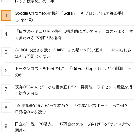
レッジ標準化」の一手
Google Chromeの新機能「Skills」 AIプロンプトの“毎回手打
ち”を不要に
「日本のセキュリティ信仰は構造的にズレてる」 コスパよく、す
ぐ救われる“左側”の防衛術
COBOLっぽさを残す「JaBOL」の是非を問い直す――Javaらしさ
はもう問題じゃない
トークンコストを10分の1に 「GitHub Copilot」はどう削減した
のか
既存OSSをAIで“一から書き直し”？ 再実装・ライセンス回避が招
く対立と分断
“応用情報が消える”って本当？ 「生成AIパスポート」って何？
IT資格の今を読む
日立が「脱・PC購入」 17万台のグループ向けPCを“サブスク”で
調達へ