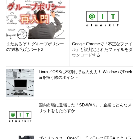
まだあるぞ！ グループポリシー
Google Chromeで「不正なファイ
の“鉄板”設定パート2
ル」と誤判定されたファイルをダ
ウンロードする
Linux／OSSに不慣れでも大丈夫！ WindowsでDock
erを扱う際のポイント
国内市場に登場した「SD-WAN」、企業にどんなメ
リットをもたらすか
ザイリンクス、OpenCL、C／C++でFPGAアクセラ