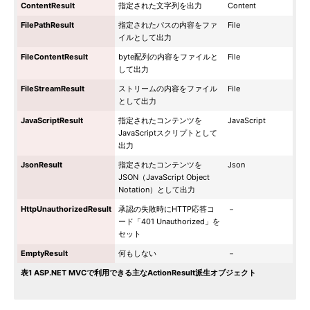
ContentResult
指定された文字列を出力
Content
FilePathResult
指定されたパスの内容をファ
File
イルとして出力
FileContentResult
byte配列の内容をファイルと
File
して出力
FileStreamResult
ストリームの内容をファイル
File
として出力
JavaScriptResult
指定されたコンテンツを
JavaScript
JavaScriptスクリプトとして
出力
JsonResult
指定されたコンテンツを
Json
JSON（JavaScript Object
Notation）として出力
HttpUnauthorizedResult
承認の失敗時にHTTP応答コ
－
ード「401 Unauthorized」を
セット
EmptyResult
何もしない
－
表1 ASP.NET MVCで利用できる主なActionResult派生オブジェクト