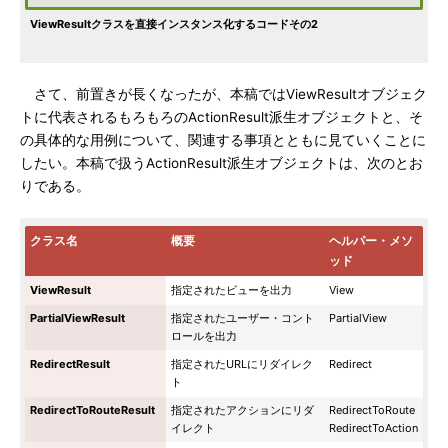
ViewResultクラスを直接インスタンス化するコードその2
さて、前置きが長くなったが、本稿ではViewResultオブジェク
トに代表されるもろもろのActionResult派生オブジェクトと、そ
の具体的な用例について、関連する事項とともに見ていくことに
したい。本稿で扱うActionResult派生オブジェクトは、次のとお
りである。
クラス名
概要
ヘルパー・メソ
ッド
ViewResult
指定されたビューを出力
View
PartialViewResult
指定されたユーザー・コント
PartialView
ロールを出力
RedirectResult
指定されたURLにリダイレク
Redirect
ト
RedirectToRouteResult
指定されたアクションにリダ
RedirectToRoute
イレクト
RedirectToAction