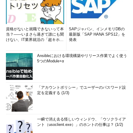
資格がないと就職できないって本
SAPジャパン、インメモリDBの
当？――いまさら過ぎて誰にも聞
最新版「SAP HANA SPS12」を
けない、IT業界就活の「超キホ
発表
ン」 (1/3)
Ansibleにおける環境構築やリリース作業でよく使う
5つのModule+α
「アカウントポリシー」でユーザーのパスワード設
定を定義する (1/3)
一瞬で消え去る怪しいウィンドウ、「ウソクライア
ント（usoclient.exe）」のホントの仕事は？ (1/2)