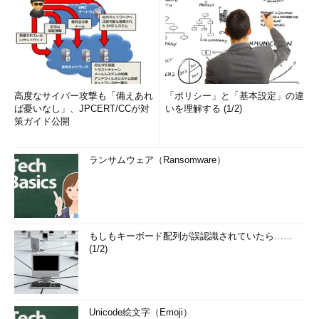
高度なサイバー攻撃も「備えあれ
「ポリシー」と「基本設定」の違
ば憂いなし」、JPCERT/CCが対
いを理解する (1/2)
策ガイド公開
ランサムウェア（Ransomware）
もしもキーボード配列が誤認識されていたら……
(1/2)
Unicode絵文字（Emoji）