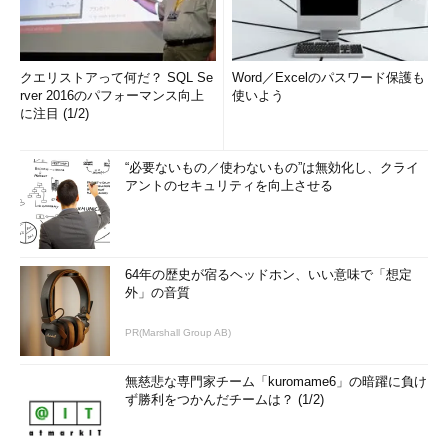
クエリストアって何だ？ SQL Se
Word／Excelのパスワード保護も
rver 2016のパフォーマンス向上
使いよう
に注目 (1/2)
“必要ないもの／使わないもの”は無効化し、クライ
アントのセキュリティを向上させる
64年の歴史が宿るヘッドホン、いい意味で「想定
外」の音質
PR(Marshall Group AB)
無慈悲な専門家チーム「kuromame6」の暗躍に負け
ず勝利をつかんだチームは？ (1/2)