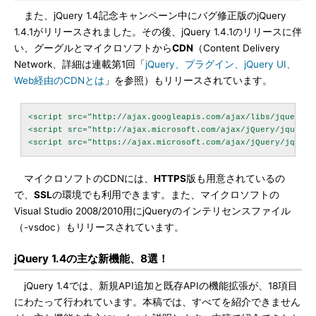
また、jQuery 1.4記念キャンペーン中にバグ修正版のjQuery
1.4.1がリリースされました。その後、jQuery 1.4.1のリリースに伴
い、グーグルとマイクロソフトから
CDN
（Content Delivery
Network、詳細は連載第1回「
jQuery、プラグイン、jQuery UI、
Web経由のCDNとは
」を参照）もリリースされています。
<script src="http://ajax.googleapis.com/ajax/libs/jquery/1
<script src="http://ajax.microsoft.com/ajax/jQuery/jquery-
マイクロソフトのCDNには、
HTTPS
版も用意されているの
で、
SSL
の環境でも利用できます。また、マイクロソフトの
Visual Studio 2008/2010用にjQueryのインテリセンスファイル
（-vsdoc）もリリースされています。
jQuery 1.4の主な新機能、8選！
jQuery 1.4では、新規API追加と既存APIの機能拡張が、18項目
にわたって行われています。本稿では、すべてを紹介できません