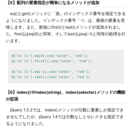
【5】配列の要素指定が簡単になるメソッドが追加
eq()とget()メソッドに「負」のインデックス番号を指定できる
ようになりました。インデックス番号「-1」は、最後の要素を意
味します。また、新規にfirst()とlast()メソッドが追加されまし
た。first()はeq(0)と同等、そしてlast()はeq(-1)と同等の処理を行
います。
$('ul li').eq(0).css('color', 'red');

$('ul li').first().css('color', 'red');

$('ul li').eq(-1).css('color', 'red');

【6】index()やindex(string)、index(selector)メソッドの機能
が拡張
jQuery 1.3.2では、index()メソッドの引数に要素しか指定でき
ませんでしたが、jQuery 1.4では引数なしとセレクタも指定でき
るようになりました。