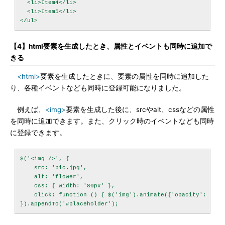
  <li>Item4</li>

  <li>Item5</li>

【4】html要素を生成したとき、属性とイベントも同時に追加で
きる
<html>
要素を生成したときに、要素の属性を同時に追加した
り、各種イベントなども同時に登録可能になりました。
例えば、
<img>
要素を生成した後に、srcやalt、cssなどの属性
を同時に追加できます。また、クリック時のイベントなども同時
に登録できます。
$('<img />', {

    src: 'pic.jpg',

    alt: 'flower',

    css: { width: '80px' },

    click: function () { $('img').animate({'opacity': 0.8})