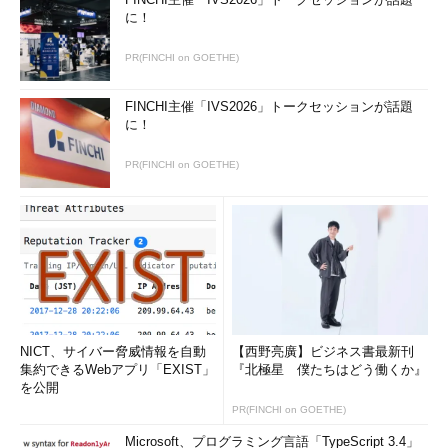
に！
PR(FINCHI on GOETHE)
FINCHI主催「IVS2026」トークセッションが話題
に！
PR(FINCHI on GOETHE)
NICT、サイバー脅威情報を自動
【西野亮廣】ビジネス書最新刊
集約できるWebアプリ「EXIST」
『北極星 僕たちはどう働くか』
を公開
PR(FINCHI on GOETHE)
Microsoft、プログラミング言語「TypeScript 3.4」