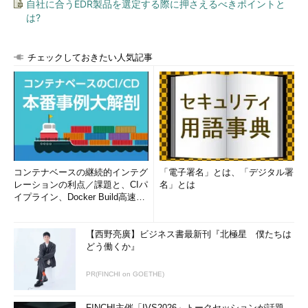
自社に合うEDR製品を選定する際に押さえるべきポイントと
は?
チェックしておきたい人気記事
コンテナベースの継続的インテグ
「電子署名」とは、「デジタル署
レーションの利点／課題と、CIパ
名」とは
イプライン、Docker Build高速化
のコツ (1/2...
【西野亮廣】ビジネス書最新刊『北極星 僕たちは
どう働くか』
PR(FINCHI on GOETHE)
FINCHI主催「IVS2026」トークセッションが話題