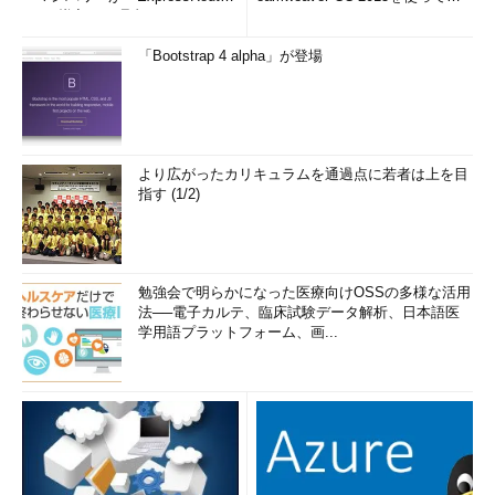
e」を導入した理由
み...
「Bootstrap 4 alpha」が登場
より広がったカリキュラムを通過点に若者は上を目
指す (1/2)
勉強会で明らかになった医療向けOSSの多様な活用
法──電子カルテ、臨床試験データ解析、日本語医
学用語プラットフォーム、画...