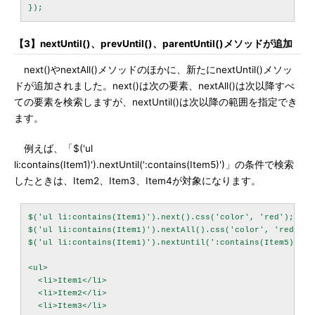
【3】nextUntil()、prevUntil()、parentUntil()メソッドが追加
next()やnextAll()メソッドのほかに、新たにnextUntil()メソッ
ドが追加されました。next()は次の要素、nextAll()は次以降すべ
ての要素を検索しますが、nextUntil()は次以降の範囲を指定でき
ます。
例えば、「$('ul
li:contains(Item1)').nextUntil(':contains(Item5)')」の条件で検索
したときは、Item2、Item3、Item4が対象になります。
$('ul li:contains(Item1)').next().css('color', 'red');   						// Item2

$('ul li:contains(Item1)').nextAll().css('color', 'red'); 					// Item2,Item3,Item4,Item5  

$('ul li:contains(Item1)').nextUntil(':contains(Item5)').c
<ul>

  <li>Item1</li>

  <li>Item2</li>

  <li>Item3</li>
