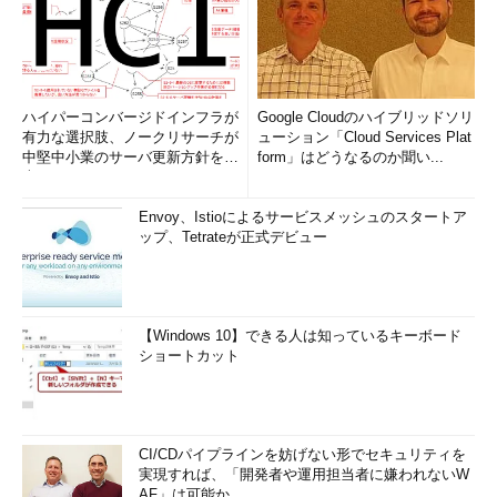
ハイパーコンバージドインフラが
Google Cloudのハイブリッドソリ
有力な選択肢、ノークリサーチが
ューション「Cloud Services Plat
中堅中小業のサーバ更新方針を調
form」はどうなるのか聞い...
査
Envoy、Istioによるサービスメッシュのスタートア
ップ、Tetrateが正式デビュー
【Windows 10】できる人は知っているキーボード
ショートカット
CI/CDパイプラインを妨げない形でセキュリティを
実現すれば、「開発者や運用担当者に嫌われないW
AF」は可能か