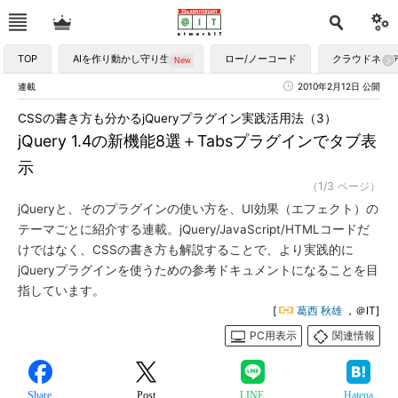
TOP
AIを作り動かし守り生かす
ロー/ノーコード
クラウドネイ
連載
2010年2月12日 公開
CSSの書き方も分かるjQueryプラグイン実践活用法（3）
jQuery 1.4の新機能8選＋Tabsプラグインでタブ表
示
（1/3 ページ）
jQueryと、そのプラグインの使い方を、UI効果（エフェクト）の
テーマごとに紹介する連載。jQuery/JavaScript/HTMLコードだ
けではなく、CSSの書き方も解説することで、より実践的に
jQueryプラグインを使うための参考ドキュメントになることを目
指しています。
[
葛西 秋雄
，＠IT]
PC用表示
関連情報
Share
Post
LINE
Hatena