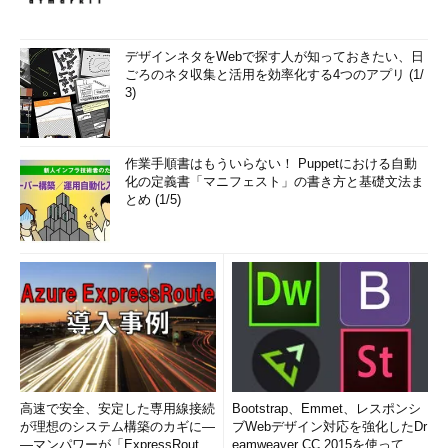
デザインネタをWebで探す人が知っておきたい、日
ごろのネタ収集と活用を効率化する4つのアプリ (1/
3)
作業手順書はもういらない！ Puppetにおける自動
化の定義書「マニフェスト」の書き方と基礎文法ま
とめ (1/5)
高速で安全、安定した専用線接続
Bootstrap、Emmet、レスポンシ
が理想のシステム構築のカギに―
ブWebデザイン対応を強化したDr
―マンパワーが「ExpressRout
eamweaver CC 2015を使って