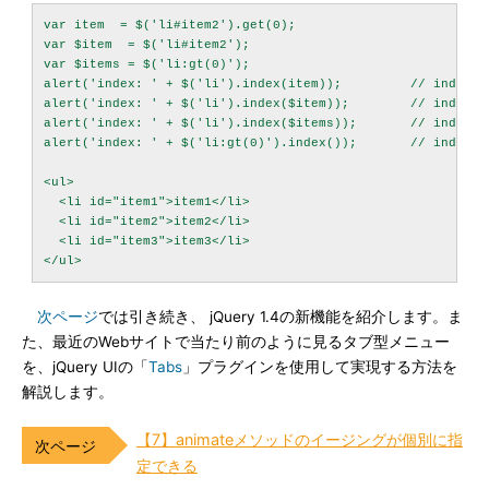
var item  = $('li#item2').get(0);

var $item  = $('li#item2');

var $items = $('li:gt(0)');

alert('index: ' + $('li').index(item));   	// index: 1

alert('index: ' + $('li').index($item));  	// index: 1

alert('index: ' + $('li').index($items)); 	// index: 1

alert('index: ' + $('li:gt(0)').index()); 	// index: 1

<ul>

  <li id="item1">item1</li>

  <li id="item2">item2</li>

  <li id="item3">item3</li>

次ページ
では引き続き、 jQuery 1.4の新機能を紹介します。ま
た、最近のWebサイトで当たり前のように見るタブ型メニュー
を、jQuery UIの「
Tabs
」プラグインを使用して実現する方法を
解説します。
【7】animateメソッドのイージングが個別に指
定できる