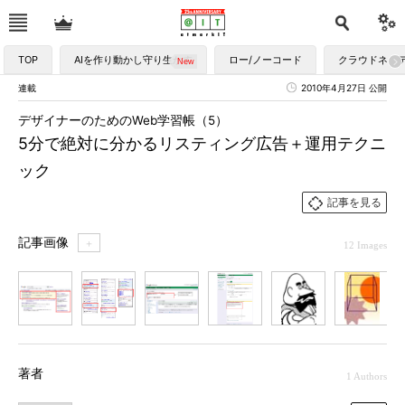
TOP
AIを作り動かし守り生かす
ロー/ノーコード
クラウドネイ
連載
2010年4月27日 公開
デザイナーのためのWeb学習帳（5）
5分で絶対に分かるリスティング広告＋運用テクニ
ック
記事を見る
記事画像
＋
12 Images
1
2
3
4
5
6
7
著者
1 Authors