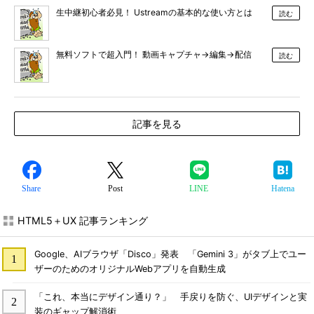
生中継初心者必見！ Ustreamの基本的な使い方とは
読む
無料ソフトで超入門！ 動画キャプチャ→編集→配信
読む
記事を見る
Share
Post
LINE
Hatena
HTML5＋UX 記事ランキング
Google、AIブラウザ「Disco」発表 「Gemini 3」がタブ上でユー
ザーのためのオリジナルWebアプリを自動生成
「これ、本当にデザイン通り？」 手戻りを防ぐ、UIデザインと実
装のギャップ解消術