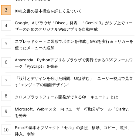
XML文書の基本構造を詳しく見ていく
Google、AIブラウザ「Disco」発表 「Gemini 3」がタブ上でユー
ザーのためのオリジナルWebアプリを自動生成
スプレッドシートに図形でボタンを作成しGASを実行＆トリガーを
使ったメニューの追加
Anaconda、Pythonアプリをブラウザで実行できるOSSフレームワ
ーク「PyScript」を発表
「設計とデザインを分けた瞬間、UIは詰む」 ユーザー視点で見直
す“エンジニアの画面デザイン”
クロスプラットフォーム開発ができるQt「キュート」とは
Microsoft、Webマスター向けユーザー行動分析ツール「Clarity」
を発表
Excelの基本オブジェクト「セル」の参照、移動、コピー、選択、
挿入、削除