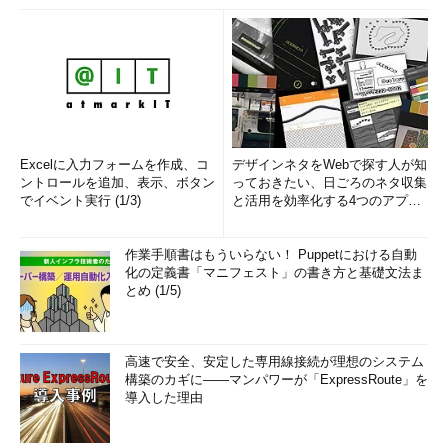
Excelに入力フォームを作成、コ
デザインネタをWebで探す人が知
ントロールを追加、表示、ボタン
っておきたい、日ごろのネタ収集
でイベント実行 (1/3)
と活用を効率化する4つのアプリ
(1/3)
作業手順書はもういらない！ Puppetにおける自動
化の定義書「マニフェスト」の書き方と基礎文法ま
とめ (1/5)
高速で安全、安定した専用線接続が理想のシステム
構築のカギに――マンパワーが「ExpressRoute」を
導入した理由