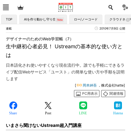
TOP
AIを作り動かし守り生かす
ロー/ノーコード
クラウドネイ
連載
2010年7月9日 公開
デザイナーのためのWeb学習帳（7）
生中継初心者必見！ Ustreamの基本的な使い方と
は
日本語化され使いやすくなり現在流行中。誰でも手軽にできるラ
イブ配信Webサービス「ユースト」の簡単な使い方や手順を説明
します
[
岡本紳吾
，株式会社hatte]
PC用表示
関連情報
Share
Post
LINE
Hatena
いまさら聞けないUstream超入門講座