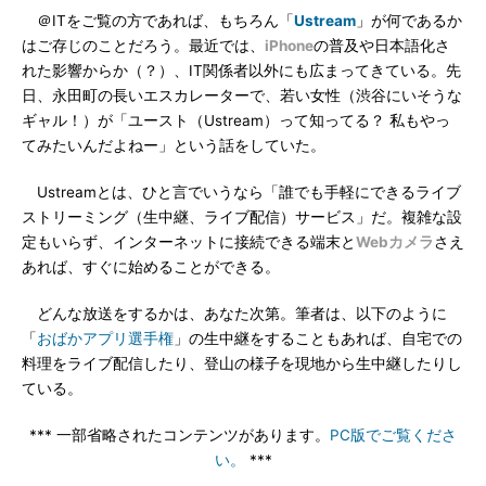
＠ITをご覧の方であれば、もちろん「
Ustream
」が何であるか
はご存じのことだろう。最近では、
iPhone
の普及や日本語化さ
れた影響からか（？）、IT関係者以外にも広まってきている。先
日、永田町の長いエスカレーターで、若い女性（渋谷にいそうな
ギャル！）が「ユースト（Ustream）って知ってる？ 私もやっ
てみたいんだよねー」という話をしていた。
Ustreamとは、ひと言でいうなら「誰でも手軽にできるライブ
ストリーミング（生中継、ライブ配信）サービス」だ。複雑な設
定もいらず、インターネットに接続できる端末と
Webカメラ
さえ
あれば、すぐに始めることができる。
どんな放送をするかは、あなた次第。筆者は、以下のように
「
おばかアプリ選手権
」の生中継をすることもあれば、自宅での
料理をライブ配信したり、登山の様子を現地から生中継したりし
ている。
*** 一部省略されたコンテンツがあります。
PC版でご覧くださ
い。
***