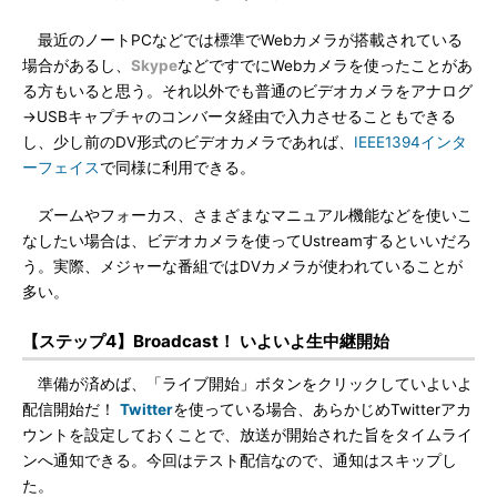
最近のノートPCなどでは標準でWebカメラが搭載されている
場合があるし、
Skype
などですでにWebカメラを使ったことがあ
る方もいると思う。それ以外でも普通のビデオカメラをアナログ
→USBキャプチャのコンバータ経由で入力させることもできる
し、少し前のDV形式のビデオカメラであれば、
IEEE1394インタ
ーフェイス
で同様に利用できる。
ズームやフォーカス、さまざまなマニュアル機能などを使いこ
なしたい場合は、ビデオカメラを使ってUstreamするといいだろ
う。実際、メジャーな番組ではDVカメラが使われていることが
多い。
【ステップ4】Broadcast！ いよいよ生中継開始
準備が済めば、「ライブ開始」ボタンをクリックしていよいよ
配信開始だ！
Twitter
を使っている場合、あらかじめTwitterアカ
ウントを設定しておくことで、放送が開始された旨をタイムライ
ンへ通知できる。今回はテスト配信なので、通知はスキップし
た。