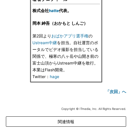
株式会社
hatte
代表。
岡本 紳吾（おかもと しんご）
第2回より
おばかアプリ選手権
の
Ustream中継
を担当。自社運営のポ
ータルでビデオ撮影を担当している
関係で、極寒の八ヶ岳や山開き前の
富士山頂からUstream中継を敢行。
本業はFlash開発。
Twitter：
hage
「次回」へ
Copyright © ITmedia, Inc. All Rights Reserved.
関連情報