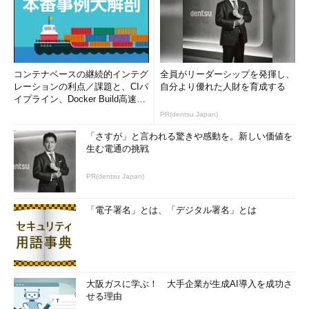
コンテナベースの継続的インテグ
全員がリーダーシップを発揮し、
レーションの利点／課題と、CIパ
自分より優れた人財を育成する
イプライン、Docker Build高速化
のコツ (1/2...
PR(dentsu Japan)
「さすが」と言われる驚きや感動を。新しい価値を
生む電通の挑戦
PR(dentsu Japan)
「電子署名」とは、「デジタル署名」とは
大阪ガスに学ぶ！ 大手企業が生成AI導入を成功さ
せる理由