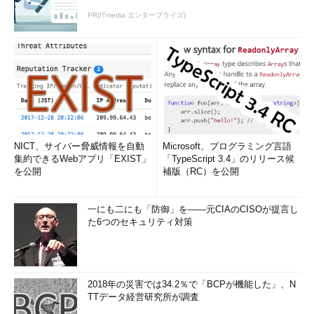
PR(ITmedia エンタープライズ)
NICT、サイバー脅威情報を自動
Microsoft、プログラミング言語
集約できるWebアプリ「EXIST」
「TypeScript 3.4」のリリース候
を公開
補版（RC）を公開
一にも二にも「防御」を――元CIAのCISOが提言し
た6つのセキュリティ対策
2018年の災害では34.2％で「BCPが機能した」、N
TTデータ経営研究所が調査