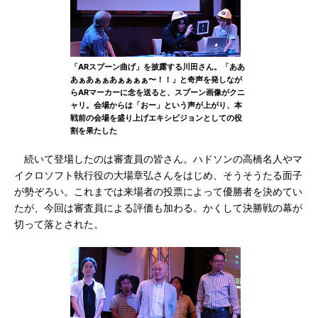
「ARスプーン曲げ」を披露する川田さん。「ああ
あぁあぁぁあぁぁぁぁ〜！！」と奇声を発しなが
らARマーカーに念を送ると、スプーン画像がクニ
ャリ。会場からは「おー」という声が上がり、本
戦前の会場を盛り上げエキシビジョンとしての役
割を果たした
続いて登場したのは審査員の皆さん。ハドソンの高橋名人やマ
イクロソフト執行役の大場章弘さんをはじめ、そうそうたる面子
が勢ぞろい。これまでは来場者の投票によって優勝者を決めてい
たが、今回は審査員による評価も加わる。かくして決勝戦の幕が
切って落とされた。