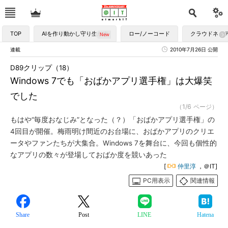
TOP
AIを作り動かし守り生かす
ロー/ノーコード
クラウドネイ
連載
2010年7月26日 公開
D89クリップ（18）
Windows 7でも「おばかアプリ選手権」は大爆笑
でした
（1/6 ページ）
もはや“毎度おなじみ”となった（？）「おばかアプリ選手権」の
4回目が開催。梅雨明け間近のお台場に、おばかアプリのクリエ
ータやファンたちが大集合。Windows 7を舞台に、今回も個性的
なアプリの数々が登場しておばか度を競いあった
[
仲里淳
，＠IT]
PC用表示
関連情報
Share
Post
LINE
Hatena