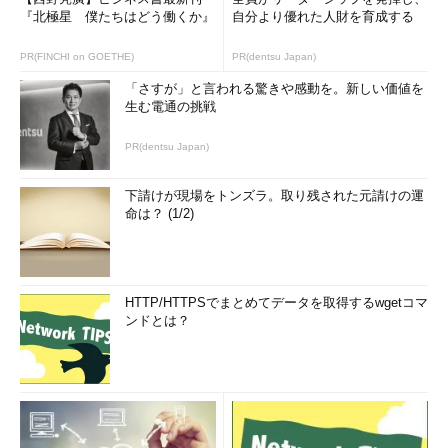
『北極星 僕たちはどう働くか』
自分より優れた人財を育成する
PR(FINCHI on GOETHE)
PR(dentsu Japan)
「さすが」と言われる驚きや感動を。新しい価値を
生む電通の挑戦
PR(dentsu Japan)
下請けが現場をトンズラ。取り残された元請けの運
命は？ (1/2)
HTTP/HTTPSでまとめてデータを取得するwgetコマ
ンドとは？