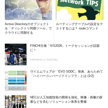
Active Directoryのオブジェクト
ルーティングテーブルの設定をテ
を「ディレクトリ同期ツール」で
ストするには？ routeコマンド
クラウドに同期する
FINCHI主催「IVS2026」トークセッションが話題
に！
PR(FINCHI on GOETHE)
ヴイエムウェアが「EVO SDDC」発表、あらためて
「ハイパーコンバージドインフラ」とは (1/2)
NECが人工知能技術の開発を強化、映像・画像の探
索などを含むソリューション体系を整備