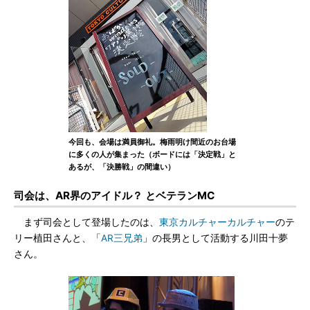
今回も、会場は満員御礼。梅雨明け間近のお台場
に多くの人が集まった（ボードには「決定戦」と
あるが、「決勝戦」の間違い）
司会は、AR界のアイドル？ とベテランMC
まず司会として登場したのは、
東京カルチャーカルチャー
のテ
リー植田さんと、「
AR三兄弟
」の長男として活動する川田十夢
さん。