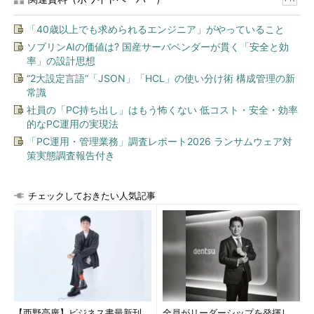
「40歳以上でも求められるエンジニア」がやっていること
ソブリンAIの価値は? 国産サーバベンダーが貫く「安全と効
率」の設計思想
“2大設定言語”「JSON」「HCL」の使い分け術 構成管理の新
常識
社員の「PC持ち出し」はもう怖くない 低コスト・安全・効率
的なPC運用の実現法
「PC運用・管理業務」調査レポート2026 ランサムウェア対
策実態調査報告付き
チェックしておきたい人気記事
【西野亮廣】ビジネス書最新刊
全員がリーダーシップを発揮し、