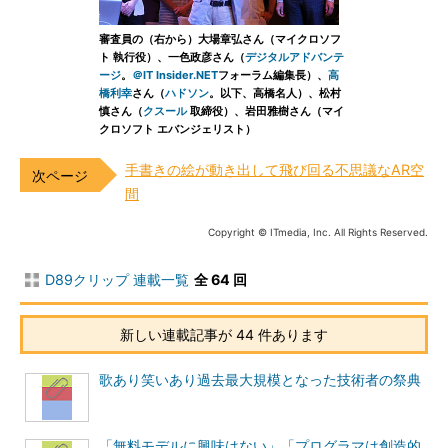
審査員の（右から）大場章弘さん（マイクロソフ
ト 執行役）、一色政彦さん（
デジタルアドバンテ
ージ
。
＠IT Insider.NET
フォーラム編集長）、
高
橋利幸
さん（
ハドソン
。以下、高橋名人）、松村
慎さん（
クスール
取締役）、岩田雅樹さん（マイ
クロソフト エバンジェリスト）
手書きの絵が動き出して飛び回る不思議なAR空
間
Copyright © ITmedia, Inc. All Rights Reserved.
D89クリップ 連載一覧
全 64 回
新しい連載記事が 44 件あります
歌あり笑いあり過去最大規模となった技術者の祭典
「無料モデルに興味はない」「プログラマは創造的