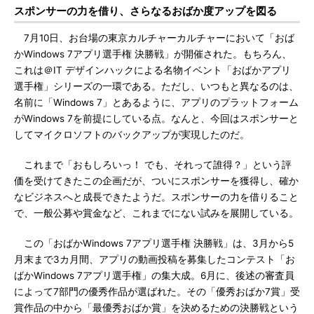
スポンサーの力を借り、さらなるおばか度アップを図る
7月10日、お台場の東京カルチャーカルチャーにおいて「おば
かWindows 7アプリ選手権 決勝戦」が開催された。もちろん、
これは＠IT デザインハックによる名物イベント「おばかアプリ
選手権」シリーズの一環である。ただし、いつもと異なるのは、
名前に「Windows 7」とあるように、アプリのプラットフォーム
がWindows 7を前提にしている点。なんと、今回はスポンサーと
してマイクロソフトのバックアップが実現したのだ。
これまで「おもしろいっ！ でも、それって誰得？」という評
価を受けてきたこの企画だが、ついにスポンサーを獲得し、確か
なビジネスへと成長できたようだ。スポンサーの力を借りること
で、一般公募や賞金など、これまでにない試みを展開している。
この「おばかWindows 7アプリ選手権 決勝戦」は、3月から5
月末まで3カ月間、アプリの動画投稿を募集したコンテスト「お
ばかWindows 7アプリ選手権」の集大成。6月に、後述の審査員
によって7部門の優秀作品が選ばれた。その「優秀おばか7賞」受
賞作品の中から「最優秀おばか賞」を決めるための決勝戦という