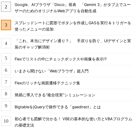
Google、AIブラウザ「Disco」発表 「Gemini 3」がタブ上でユー
ザーのためのオリジナルWebアプリを自動生成
スプレッドシートに図形でボタンを作成しGASを実行＆トリガーを
使ったメニューの追加
「これ、本当にデザイン通り？」 手戻りを防ぐ、UIデザインと実
装のギャップ解消術
Flexでリストの中にチェックボックスや画像を表示!?
いまさら聞けない「Webブラウザ」超入門
Flexのリッチな画面遷移テクニック集
簡易に導入できる“複合現実”シミュレーション
BigtableをjQueryで操作できる「gaedirect」とは
初心者でも図解で分かる！ VBEの基本的な使い方とVBAプログラム
の基礎文法