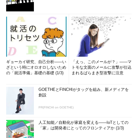
ギョーカイ研究、自己分析――い
「えっ、このメールが？」――マ
ざという時にオロオロしないため
トモな文面のメールに攻撃が仕込
の「就活準備」基礎の基礎 (1/3)
まれるばらまき型攻撃に注意
GOETHEとFINCHIがタッグを組み、新メディアを
創設
PR(FINCHI on GOETHE)
人工知能／自動化が家庭を変える――IoTとしての
「家」は開発者にとってのフロンティアか (1/3)