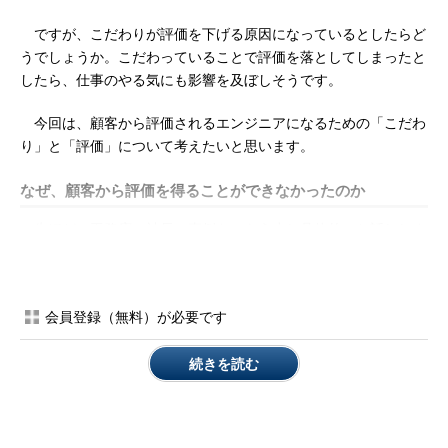
ですが、こだわりが評価を下げる原因になっているとしたらど
うでしょうか。こだわっていることで評価を落としてしまったと
したら、仕事のやる気にも影響を及ぼしそうです。
今回は、顧客から評価されるエンジニアになるための「こだわ
り」と「評価」について考えたいと思います。
なぜ、顧客から評価を得ることができなかったのか
先ほどの工務店の社長の事例を、もう少し具体的にお話ししま
しょう。
社長は以前、Webサイト作成ソフトを使って、自分でWebサイ
会員登録（無料）が必要です
トを作っていました。けれども、更新が大変という不満を持って
いて、「更新が簡単なブログ型にしたい」と考えていたそうで
続きを読む
す。そこで、知り合いからWebサイトを制作している人を紹介し
てもらったのだそうです。
これを機会に、温かみのあるWebサイトにしたかった、と社長