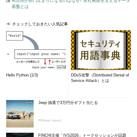
AI活用が部門止まりになるのはなぜ? 全社展開を支えるデータ
りやすいミスかもしれません。
基盤とは
エンジニアにも起こりうる「こだわり」による
評価ダウン
チェックしておきたい人気記事
Hello Python (1/3)
DDoS攻撃（Distributed Denial of
Service Attack）とは
Jeep 抽選で3万円分ギフト当たる
PR(Jeep Japan)
FINCHI主催「IVS2026」トークセッションが話題