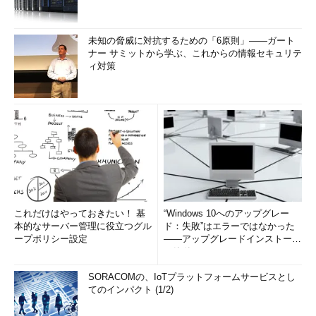
未知の脅威に対抗するための「6原則」――ガート
ナー サミットから学ぶ、これからの情報セキュリテ
ィ対策
これだけはやっておきたい！ 基
“Windows 10へのアップグレー
本的なサーバー管理に役立つグル
ド：失敗”はエラーではなかった
ープポリシー設定
――アップグレードインストール
の簡単まとめ (1/3...
SORACOMの、IoTプラットフォームサービスとし
てのインパクト (1/2)