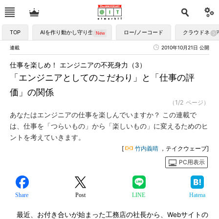
TOP
AIを作り動かし守り生かす
ロー/ノーコード
クラウドネイ
連載
2010年10月21日 公開
仕事を楽しめ！ エンジニアの不死身力（3）
「エンジニアとしてのこだわり」と「仕事の評
価」の関係
（1/2 ページ）
あなたはエンジニアの仕事を楽しんでいますか？ この連載で
は、仕事を「つらいもの」から「楽しいもの」に変えるためのヒ
ントを考えていきます。
[
竹内義晴
，テイクウェーブ]
PC用表示
Share
Post
LINE
Hatena
最近、お付き合いが始まった工務店の社長から、Webサイトの