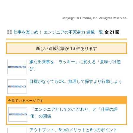
はいいます。そして、いままで以上に売り上げにつながる仕組み
を作りたかったそうです。けれども、出来上がったのは、ただ美
しいだけの、訪れた人から何の反応も得られないWebサイトだっ
Copyright © ITmedia, Inc. All Rights Reserved.
たのです。
仕事を楽しめ！ エンジニアの不死身力 連載一覧
全 21 回
制作をお願いした人は、「わたしに任せてください」といい、
ヒアリングをあまりしなかったそうです。社長が見せてくれたそ
新しい連載記事が 16 件あります
の人の名刺には、「デザイナー」という肩書きが書かれていまし
た。画像編集に関する本を出版されているほどの人だったそうで
嫌な出来事を「ラッキー」に変える「意味づけ遊
す。
び」
致命的なミス
目標がなくてもOK。無理して探すより行動しよう
ここまでの話で、あなたはどのように思われたでしょうか。顧
客からの評価を得るためには何が必要だったのでしょうか。
そのデザイナーは、もっとヒアリングし
「エンジニアとしてのこだわり」と「仕事の評
ていれば、このような評価にはならなか
価」の関係
ったはずだ
社長は、もっと詳細に仕様を提示する必
アウトプット、8つのメリットと6つのポイント