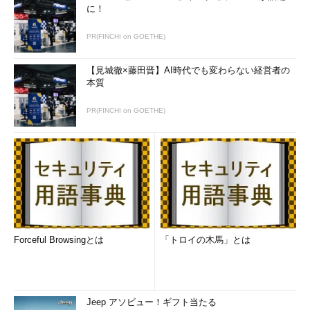
に！
PR(FINCHI on GOETHE)
【見城徹×藤田晋】AI時代でも変わらない経営者の
本質
PR(FINCHI on GOETHE)
Forceful Browsingとは
「トロイの木馬」とは
Jeep アソビュー！ギフト当たる