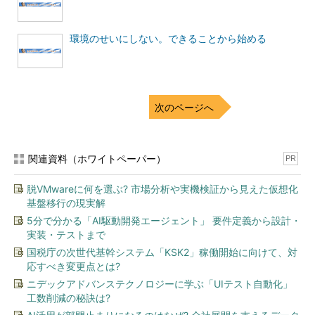
要があったのではないか
このような意見が多いのではないかと思います。確かに、もっ
環境のせいにしない。できることから始める
とヒアリングしていれば良かったのでしょうし、社長も、もっと
詳細に仕様を提示する必要があったのかもしれません。
これらはとても大切なことです。しかし、筆者が社長から話を
次のページへ
聞きながら感じたのは、「Webサイトを作る方が、自分のこだわ
りで作ってしまったのではないか」ということでした。「わたし
に任せてください」という言葉が、それをよく表しています。
関連資料（ホワイトペーパー）
PR
社長がWebサイトに求めていたのは「温かさ」と「売り上げに
脱VMwareに何を選ぶ? 市場分析や実機検証から見えた仮想化
つながること」でした。けれども、デザイナーがこだわったのは
基盤移行の現実解
「美しさ」だったのでしょう。デザイナーであれば、デザインや
5分で分かる「AI駆動開発エージェント」 要件定義から設計・
美しさにこだわるのは当然のことですが、顧客が本当に望んでい
実装・テストまで
るものを提供できないのなら、意味がありません。これは、致命
国税庁の次世代基幹システム「KSK2」稼働開始に向けて、対
的なミスといっていいでしょう。
応すべき変更点とは?
ニデックアドバンステクノロジーに学ぶ「UIテスト自動化」
顧客が望んでいるものと、制作者のこだわり。このギャップ
工数削減の秘訣は?
が、評価につながらなかったのでしょう。才能がある人こそ、陥