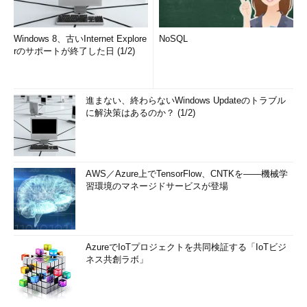
Windows 8、古いInternet Explore
NoSQL
rのサポートが終了した日 (1/2)
進まない、終わらないWindows Updateのトラブル
に解決策はあるのか？ (1/2)
AWS／Azure上でTensorFlow、CNTKを――機械学
習環境のマネージドサービスが登場
AzureでIoTプロジェクトを共同検証する「IoTビジ
ネス共創ラボ」