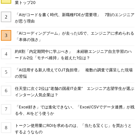
業トップ20
「AIがコードを書く時代、新職種FDEが需要増」 7割のエンジニア
が思う理由
「AIコーディングブーム」が去ったUSで、エンジニアに求められる
「本体の強さ」
約8割「内定期間中に学ぶべき」 未経験エンジニア自主学習のハ
ードル2位「モチベ維持」を超えた1位は？
「AI活用する新人増えてOJT負担増」 複数の調査で露呈した現場
の苦悩
任天堂に次ぐ2位は“老舗の国産IT企業” エンジニア志望学生が選ぶ
インターン人気企業は？
「Excel好き」では進化できない、「Excel/CSVでデータ連携」が残
る今、AIをどう使うか
トークン使用量にROIを求めるのは、「当たる宝くじ」を買おうと
するようなもの