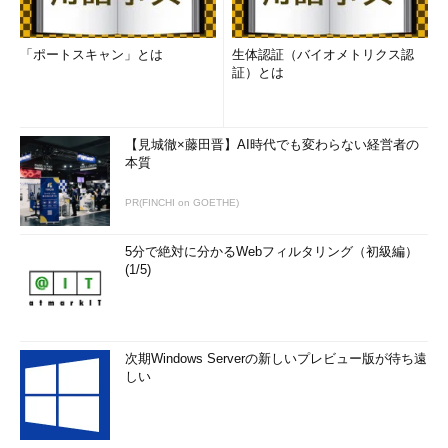
「ポートスキャン」とは
生体認証（バイオメトリクス認
証）とは
【見城徹×藤田晋】AI時代でも変わらない経営者の
本質
PR(FINCHI on GOETHE)
5分で絶対に分かるWebフィルタリング（初級編）
(1/5)
次期Windows Serverの新しいプレビュー版が待ち遠
しい