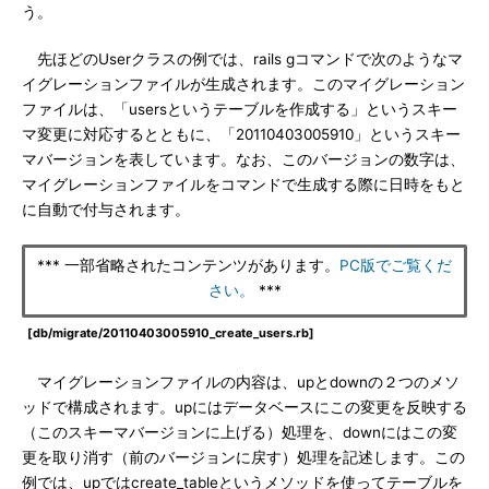
う。
先ほどのUserクラスの例では、rails gコマンドで次のようなマ
イグレーションファイルが生成されます。このマイグレーション
ファイルは、「usersというテーブルを作成する」というスキー
マ変更に対応するとともに、「20110403005910」というスキー
マバージョンを表しています。なお、このバージョンの数字は、
マイグレーションファイルをコマンドで生成する際に日時をもと
に自動で付与されます。
*** 一部省略されたコンテンツがあります。
PC版でご覧くだ
さい。
***
[db/migrate/20110403005910_create_users.rb]
マイグレーションファイルの内容は、upとdownの２つのメソ
ッドで構成されます。upにはデータベースにこの変更を反映する
（このスキーマバージョンに上げる）処理を、downにはこの変
更を取り消す（前のバージョンに戻す）処理を記述します。この
例では、upではcreate_tableというメソッドを使ってテーブルを