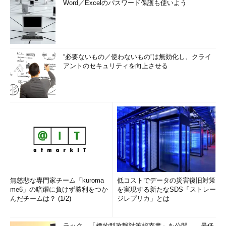
Word／Excelのパスワード保護も使いよう
“必要ないもの／使わないもの”は無効化し、クライ
アントのセキュリティを向上させる
無慈悲な専門家チーム「kuroma
低コストでデータの災害復旧対策
me6」の暗躍に負けず勝利をつか
を実現する新たなSDS「ストレー
んだチームは？ (1/2)
ジレプリカ」とは
ラック、「標的型攻撃対策指南書」を公開――最低