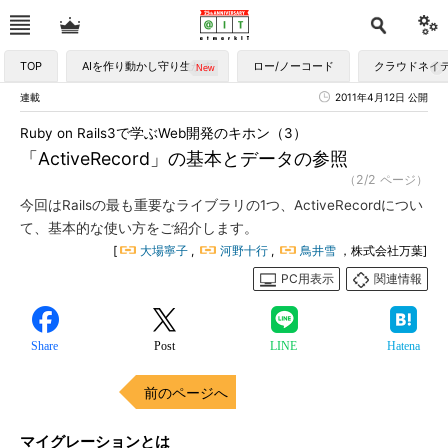
TOP
AIを作り動かし守り生かす
ロー/ノーコード
クラウドネイ
連載
2011年4月12日 公開
Ruby on Rails3で学ぶWeb開発のキホン（3）
「ActiveRecord」の基本とデータの参照
（2/2 ページ）
今回はRailsの最も重要なライブラリの1つ、ActiveRecordについ
て、基本的な使い方をご紹介します。
[
大場寧子
,
河野十行
,
鳥井雪
，株式会社万葉]
PC用表示
関連情報
Share
Post
LINE
Hatena
前のページへ
マイグレーションとは