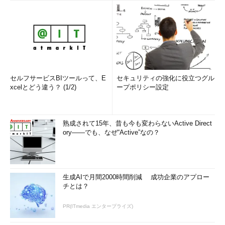
セルフサービスBIツールって、E
セキュリティの強化に役立つグル
xcelとどう違う？ (1/2)
ープポリシー設定
熟成されて15年、昔も今も変わらないActive Direct
ory――でも、なぜ“Active”なの？
生成AIで月間2000時間削減 成功企業のアプロー
チとは？
PR(ITmedia エンタープライズ)