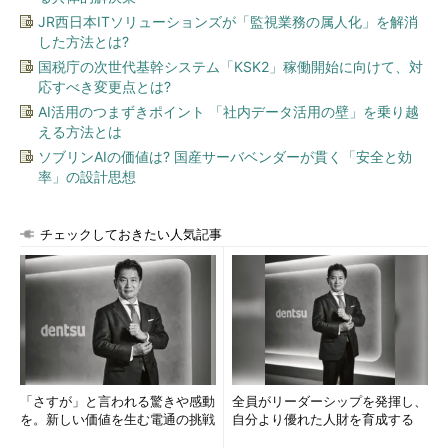
JR西日本ITソリューションズが「監視業務の属人化」を解消
した方法とは?
国税庁の次世代基幹システム「KSK2」稼働開始に向けて、対
応すべき変更点とは?
AI活用のつまずきポイント 「社内データ活用の壁」を乗り越
える方法とは
ソブリンAIの価値は? 国産サーバベンダーが貫く「安全と効
率」の設計思想
チェックしておきたい人気記事
「さすが」と言われる驚きや感動
全員がリーダーシップを発揮し、
を。新しい価値を生む電通の挑戦
自分より優れた人財を育成する