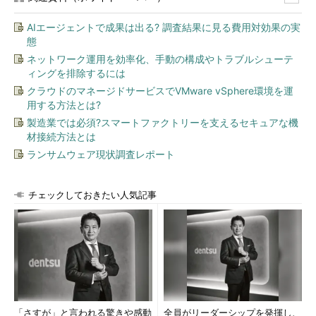
AIエージェントで成果は出る? 調査結果に見る費用対効果の実
態
ネットワーク運用を効率化、手動の構成やトラブルシューテ
ィングを排除するには
クラウドのマネージドサービスでVMware vSphere環境を運
用する方法とは?
製造業では必須?スマートファクトリーを支えるセキュアな機
材接続方法とは
ランサムウェア現状調査レポート
チェックしておきたい人気記事
「さすが」と言われる驚きや感動
全員がリーダーシップを発揮し、