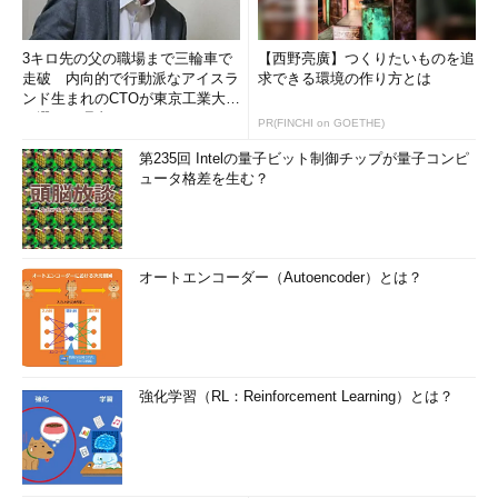
3キロ先の父の職場まで三輪車で
【西野亮廣】つくりたいものを追
走破 内向的で行動派なアイスラ
求できる環境の作り方とは
ンド生まれのCTOが東京工業大学
を選んだ理由 (1/2)
PR(FINCHI on GOETHE)
第235回 Intelの量子ビット制御チップが量子コンピ
ュータ格差を生む？
オートエンコーダー（Autoencoder）とは？
強化学習（RL：Reinforcement Learning）とは？