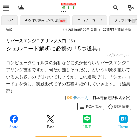
TOP
AIを作り動かし守り生かす
ロー/ノーコード
クラウドネイ
2018年1月18日 更新
連載
2011年8月22日 公開
リバースエンジニアリング入門（3）
シェルコード解析に必携の「5つ道具」
（2/3 ページ）
コンピュータウイルスの解析などに欠かせないリバースエンジニ
アリング技術ですが、何だか難しそうだな、という印象を抱いて
いる人も多いのではないでしょうか。この連載では、「シェルコ
ード」を例に、実践形式でその基礎を紹介していきます。（編集
部）
[
青木一史
，日本電信電話株式会社]
PC用表示
関連情報
Share
Post
LINE
Hatena