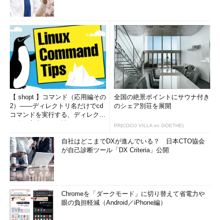
【 shopt 】コマンド（応用編その
全国の絶景ポイントにサウナ付き
2）――ディレクトリ名だけでcd
のシェア別荘を展開
コマンドを実行する、ディレクト
リ名の入力ミスを補正...
PR(COCO VILLA on GOETHE)
自社はどこまでDXが進んでいる？ 日本CTO協会
が自己診断ツール「DX Criteria」公開
Chromeを「ダークモード」に切り替えて省電力や
眼の負担軽減（Android／iPhone編）