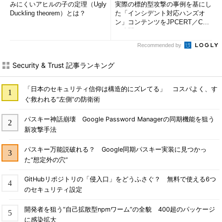
みにくいアヒルの子の定理（Ugly
実際の標的型攻撃の事例を基にし
Duckling theorem）とは？
た「インシデント対応ハンズオ
ン」コンテンツをJPCERT／CC
が公開
Recommended by
Security & Trust 記事ランキング
「日本のセキュリティ信仰は構造的にズレてる」 コスパよく、す
ぐ救われる“左側”の防衛術
パスキー神話崩壊 Google Password Managerの同期機能を狙う
新攻撃手法
パスキー万能説破れる？ Google同期パスキー実装に見つかっ
た“想定外の穴”
GitHubリポジトリの「侵入口」をどうふさぐ？ 無料で使える6つ
のセキュリティ設定
開発者を狙う“自己拡散型npmワーム”の全貌 400超のパッケージ
に感染拡大