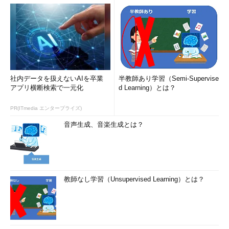
社内データを扱えないAIを卒業
半教師あり学習（Semi-Supervise
アプリ横断検索で一元化
d Learning）とは？
PR(ITmedia エンタープライズ)
音声生成、音楽生成とは？
教師なし学習（Unsupervised Learning）とは？