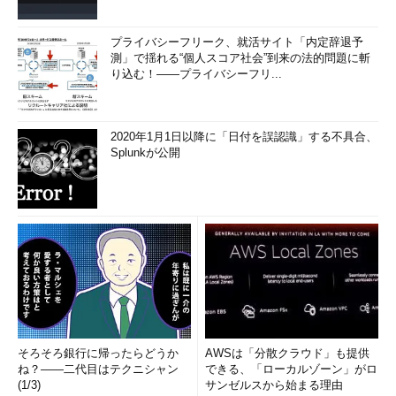
プライバシーフリーク、就活サイト「内定辞退予
測」で揺れる“個人スコア社会”到来の法的問題に斬
り込む！――プライバシーフリ...
2020年1月1日以降に「日付を誤認識」する不具合、
Splunkが公開
そろそろ銀行に帰ったらどうか
AWSは「分散クラウド」も提供
ね？――二代目はテクニシャン
できる、「ローカルゾーン」がロ
(1/3)
サンゼルスから始まる理由