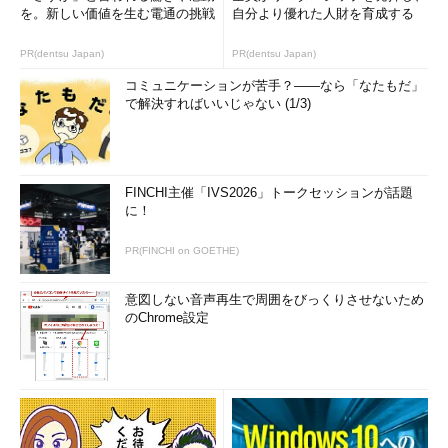
を。新しい価値を生む電通の挑戦
自分より優れた人財を育成する
PR(dentsu Japan)
PR(dentsu Japan)
コミュニケーションが苦手？――なら「なたもだ」
で解決すればいいじゃない (1/3)
FINCHI主催「IVS2026」トークセッションが話題
に！
PR(FINCHI on GOETHE)
意図しない音声再生で周囲をびっくりさせないため
のChrome設定