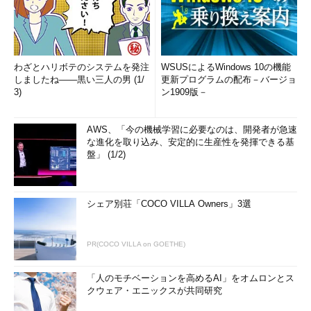
わざとハリボテのシステムを発注
WSUSによるWindows 10の機能
しましたね――黒い三人の男 (1/
更新プログラムの配布－バージョ
3)
ン1909版－
AWS、「今の機械学習に必要なのは、開発者が急速
な進化を取り込み、安定的に生産性を発揮できる基
盤」 (1/2)
シェア別荘「COCO VILLA Owners」3選
PR(COCO VILLA on GOETHE)
「人のモチベーションを高めるAI」をオムロンとス
クウェア・エニックスが共同研究