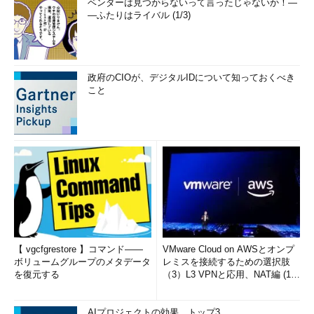
ベンダーは見つからないって言ったじゃないか！―
―ふたりはライバル (1/3)
政府のCIOが、デジタルIDについて知っておくべき
こと
【 vgcfgrestore 】コマンド――
VMware Cloud on AWSとオンプ
ボリュームグループのメタデータ
レミスを接続するための選択肢
を復元する
（3）L3 VPNと応用、NAT編 (1/
2)
AIプロジェクトの効果、トップ3