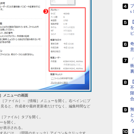
プ
s
【
奇
「
衝
【
情報］メニューの画面
、［ファイル］－［情報］メニューを開く。右ペインにプ
を見ると、作成者や最終更新者だけでなく、編集時間など
無
と
［ファイル］タブを開く。
ーを開く。
が表示される。
するには、［問題のチェック］アイコンをクリックす