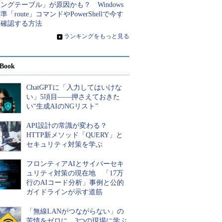
ングテーブル」が原因かも？ Windows
準「route」コマンドやPowerShellで今す
ぐ確認する方法
»
ランキングをもっと見る
Book
ChatGPTに「入力してはいけな
い」5項目――押さえておきた
い“生成AIのNGリスト”
API設計の常識が変わる？
HTTP新メソッド「QUERY」と
セキュリティ対策を学ぶ
フロンティアAIとサイバーセキ
ュリティ対策の現在地 「17万
行のAIコード分析」事例と公的
ガイドラインが示す道筋
「無線LANがつながらない」の
苦情をゼロに 3つの現場に学ぶ