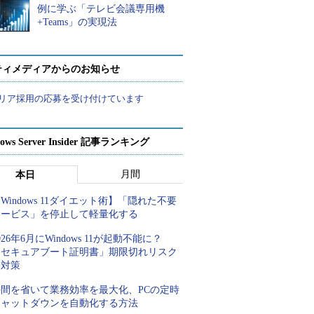
例に学ぶ「テレビ会議専用機
+Teams」の実現法
ティメディアからのお知らせ
リア採用の応募を受け付けています
ows Server Insider 記事ランキング
月間
本日
Windows 11ダイエット術】「隠れた不要
サービス」を停止して軽量化する
026年6月にWindows 11が起動不能に？
「セキュアブート証明書」期限切れリスク
と対策
手間を省いて業務効率を最大化、PCの定時
シャットダウンを自動化する方法