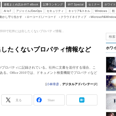
連載まとめ読み＠IT eBook
記事ランキング
＠IT Special
セミナー
ホワイト
AI IoT
アジャイル/DevOps
セキュリティ
キャリア&スキル
Windows
初
り動かし守り生かす
ローコード/ノーコード
クラウドネイティブ
Microsoft&Windo
Server & Storage
HTML5 + UX
ice 2010で社外には出したくないプロパティ情報...
Smart & Social
Coding Edge
外には出したくないプロパティ情報など
ホワ
Java Agile
Database Expert
情報がプロパティに記録されている。社外に文書を送付する場合、こ
Linux ＆ OSS
。Office 2010では、ドキュメント検査機能でプロパティなど
Master of IP Networ
[
小林章彦
，
デジタルアドバンテージ
]
Security & Trust
Test & Tools
見る
Share
Insider.NET
ブログ