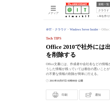
連載一覧
クラウド
メディア
AIを作
＠IT
クラウド
Windows Server Insider
Off
Tech TIPS
Office 2010で社
を削除する
Office文書には、作成者や会社名などの
うした情報が残っていては都合の悪いことがある
の不要な情報の削除が簡単に行える。
2011年10月07日 05時00分 公開
印刷
通知