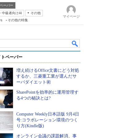
ペーパー
・中級者向けAI
その他
マイページ
ws
その他の特集
イトペーパー
増え続けるOffice文書にどう対処
するか、三菱重工業が選んだサ
ーバダイエット術
SharePointを効率的に運用管理す
k
る4つの秘訣とは?
Computer Weekly日本語版 9月4日
号:コラボレーション環境のつく
り方(Kindle版)
オンライン会議の課題解消、事