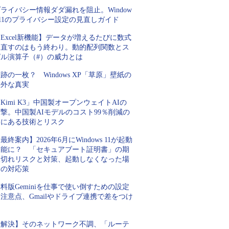
ライバシー情報ダダ漏れを阻止。Window
 11のプライバシー設定の見直しガイド
Excel新機能】データが増えるたびに数式
を直すのはもう終わり。動的配列関数とス
ピル演算子（#）の威力とは
跡の一枚？ Windows XP「草原」壁紙の
意外な真実
Kimi K3」中国製オープンウェイトAIの
撃。中国製AIモデルのコスト99％削減の
裏にある技術とリスク
最終案内】2026年6月にWindows 11が起動
不能に？ 「セキュアブート証明書」の期
限切れリスクと対策、起動しなくなった場
合の対応策
料版Geminiを仕事で使い倒すための設定
注意点、Gmailやドライブ連携で差をつけ
ろ
【解決】そのネットワーク不調、「ルーテ