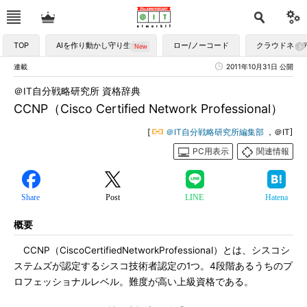
TOP
AIを作り動かし守り生かす
ロー/ノーコード
クラウドネイ
連載
2011年10月31日 公開
＠IT自分戦略研究所 資格辞典
CCNP（Cisco Certified Network Professional）
[
＠IT自分戦略研究所編集部
，＠IT]
PC用表示
関連情報
Share
Post
LINE
Hatena
概要
CCNP（CiscoCertifiedNetworkProfessional）とは、シスコシ
ステムズが認定するシスコ技術者認定の1つ。4段階あるうちのプ
ロフェッショナルレベル。難度が高い上級資格である。