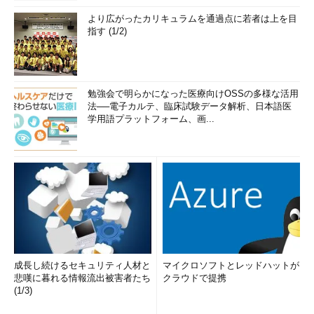
より広がったカリキュラムを通過点に若者は上を目
指す (1/2)
勉強会で明らかになった医療向けOSSの多様な活用
法──電子カルテ、臨床試験データ解析、日本語医
学用語プラットフォーム、画...
成長し続けるセキュリティ人材と
マイクロソフトとレッドハットが
悲嘆に暮れる情報流出被害者たち
クラウドで提携
(1/3)