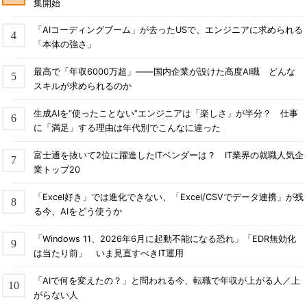
集開始
「AIコーディングブーム」が去ったUSで、エンジニアに求められる
「本体の強さ」
最高で「年収6000万超」――国内企業が設けた高度AI職 どんな
スキルが求められるのか
生成AIを“使ったことない”エンジニアは「楽しさ」が半分？ 仕事
に「満足」する理由は年代別でこんなに違った
富士通を抜いて2位に躍進したITベンダーは？ IT業界の就職人気企
業トップ20
「Excel好き」では進化できない、「Excel/CSVでデータ連携」が残
る今、AIをどう使うか
「Windows 11、2026年6月に起動不能になる恐れ」「EDR無効化
は当たり前」 いま見直すべきIT運用
「AIで何を変えたの？」と問われる今、転職で年収が上がる人／上
がらない人