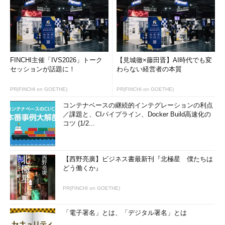
FINCHI主催「IVS2026」トーク
【見城徹×藤田晋】AI時代でも変
セッションが話題に！
わらない経営者の本質
PR(FINCHI on GOETHE)
PR(FINCHI on GOETHE)
コンテナベースの継続的インテグレーションの利点
／課題と、CIパイプライン、Docker Build高速化の
コツ (1/2...
【西野亮廣】ビジネス書最新刊『北極星 僕たちは
どう働くか』
PR(FINCHI on GOETHE)
「電子署名」とは、「デジタル署名」とは