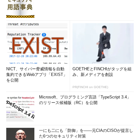
NICT、サイバー脅威情報を自動
GOETHEとFINCHIがタッグを組
集約できるWebアプリ「EXIST」
み、新メディアを創設
を公開
PR(FINCHI on GOETHE)
Microsoft、プログラミング言語「TypeScript 3.4」
のリリース候補版（RC）を公開
一にも二にも「防御」を――元CIAのCISOが提言し
た6つのセキュリティ対策