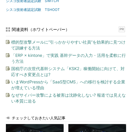
シスコ技術者認定試験 SWITCH
シスコ技術者認定試験 TSHOOT
関連資料（ホワイトペーパー）
PR
標的型攻撃メールに“引っかかりやすい社員”を効果的に見つけ
て訓練する方法
「ERP × kintone」で実践 基幹データの入力・活用を柔軟に行
う方法
国税庁の次世代基幹システム「KSK2」稼働開始に向けて、対
応すべき変更点とは?
いまWordPressから「SaaS型CMS」への移行を検討する企業
が増えている理由
なぜサイバー攻撃による被害は沈静化しない? 報道では見えな
い本質に迫る
チェックしておきたい人気記事