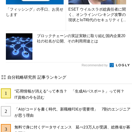
「フィッシング」の手口、お見せ
ESET ウイルスラボ総責任者に聞
します
く、オンラインバンキング攻撃の
現状とIoT時代のセキュリティ (1/
2)
ブロックチェーンの実証実験に取り組む国内企業20
社の社名が公開、その利用用途とは
Recommended by
自分戦略研究所 記事ランキング
“応用情報が消える”って本当？ 「生成AIパスポート」って何？
IT資格の今を読む
「AIがコードを書く時代、新職種FDEが需要増」 7割のエンジニア
が思う理由
無料で身に付くデータサイエンス 延べ23万人が受講、総務省が募