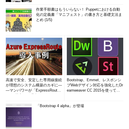
作業手順書はもういらない！ Puppetにおける自動
化の定義書「マニフェスト」の書き方と基礎文法ま
とめ (1/5)
高速で安全、安定した専用線接続
Bootstrap、Emmet、レスポンシ
が理想のシステム構築のカギに―
ブWebデザイン対応を強化したDr
―マンパワーが「ExpressRout
eamweaver CC 2015を使って
e」を導入した理由
み...
「Bootstrap 4 alpha」が登場