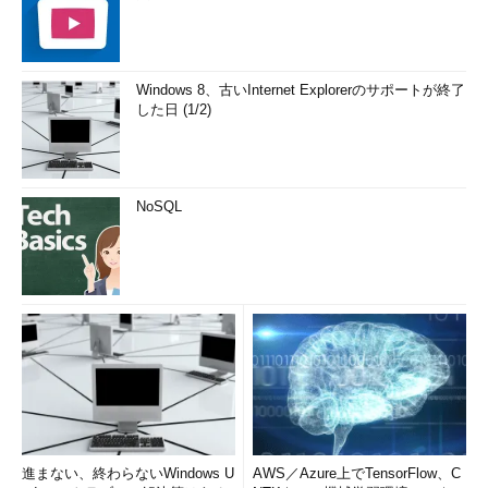
Windows 8、古いInternet Explorerのサポートが終了
した日 (1/2)
NoSQL
進まない、終わらないWindows U
AWS／Azure上でTensorFlow、C