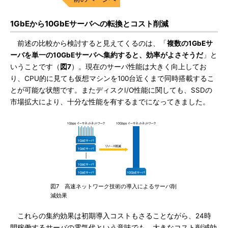
1GbEから10GbEサーバへの転換とコスト削減
前述の比較から検討すると見えてくるのは、「
複数の1GbEサ
ーバを単一の10GbEサーバへ集約すると、効率がよさそうだ
」と
いうことです（
図7
）。現在のサーバ性能は大きく向上してお
り、CPU的に見ても仮想マシンを100台近くまで同時搭載するこ
とが可能な状態です。またディスクI/O性能に関しても、SSDの
市場拡大により、十分な性能を有するまでになってきました。
図7 高速ネットワーク技術の導入によるサーバ削
減効果
これらの集約効果は初期導入コストもさることながら、24時
間稼働するサーバの電気代という意味でも、大きなコスト削減効