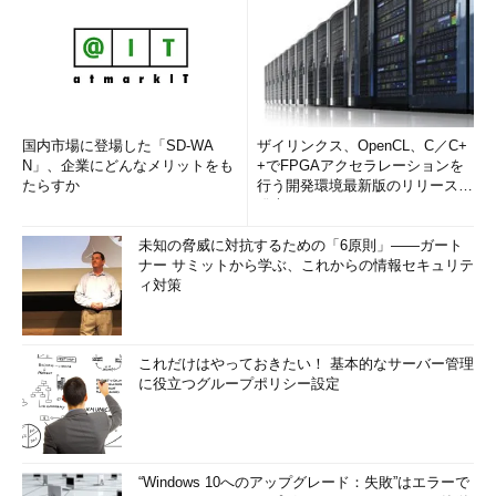
国内市場に登場した「SD-WA
ザイリンクス、OpenCL、C／C+
N」、企業にどんなメリットをも
+でFPGAアクセラレーションを
たらすか
行う開発環境最新版のリリースを
発表
未知の脅威に対抗するための「6原則」――ガート
ナー サミットから学ぶ、これからの情報セキュリテ
ィ対策
これだけはやっておきたい！ 基本的なサーバー管理
に役立つグループポリシー設定
“Windows 10へのアップグレード：失敗”はエラーで