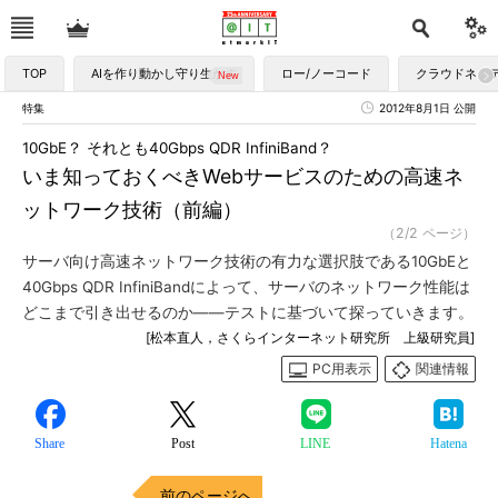
TOP
AIを作り動かし守り生かす
ロー/ノーコード
クラウドネイ
特集
2012年8月1日 公開
10GbE？ それとも40Gbps QDR InfiniBand？
いま知っておくべきWebサービスのための高速ネ
ットワーク技術（前編）
（2/2 ページ）
サーバ向け高速ネットワーク技術の有力な選択肢である10GbEと
40Gbps QDR InfiniBandによって、サーバのネットワーク性能は
どこまで引き出せるのか――テストに基づいて探っていきます。
[松本直人，さくらインターネット研究所 上級研究員]
PC用表示
関連情報
Share
Post
LINE
Hatena
前のページへ