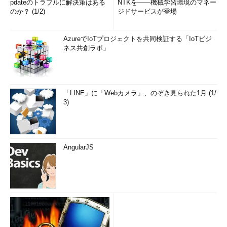
pdateのトラブルに解決策はある
NTKを――機械学習環境のマネー
のか？ (1/2)
ジドサービスが登場
AzureでIoTプロジェクトを共同検証する「IoTビジ
ネス共創ラボ」
「LINE」に「Webカメラ」、のぞき見られた1月 (1/
3)
AngularJS