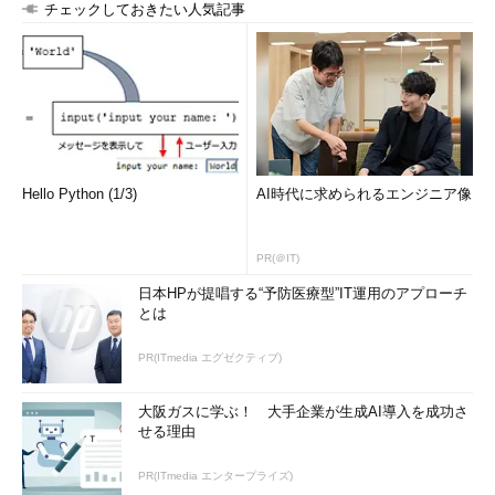
チェックしておきたい人気記事
Hello Python (1/3)
AI時代に求められるエンジニア像
PR(＠IT)
日本HPが提唱する“予防医療型”IT運用のアプローチ
とは
PR(ITmedia エグゼクティブ)
大阪ガスに学ぶ！ 大手企業が生成AI導入を成功さ
せる理由
PR(ITmedia エンタープライズ)