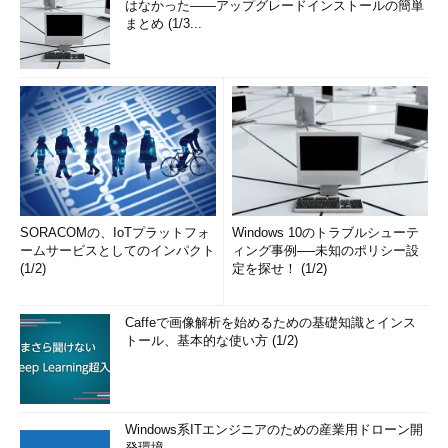
はなかった――アップグレードインストールの簡単
まとめ (1/3...
SORACOMの、IoTプラットフォ
Windows 10のトラブルシューテ
ームサービスとしてのインパクト
ィング事例──未知のポリシー設
(1/2)
定を探せ！ (1/2)
Caffeで画像解析を始めるための基礎知識とインス
トール、基本的な使い方 (1/2)
Windows系ITエンジニアのための産業用ドローン開
発環境