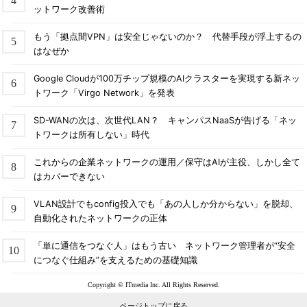
ットワーク改善術
もう「拠点間VPN」は安全じゃないのか？ 代替手段が浮上するの
はなぜか
Google Cloudが100万チップ規模のAIクラスターを実現する新ネッ
トワーク「Virgo Network」を発表
SD-WANの次は、次世代LAN？ キャンパスNaaSが告げる「ネッ
トワークは所有しない」時代
これからの企業ネットワークの運用／保守はAIが主役、しかし全て
はカバーできない
VLAN設計でもconfig投入でも「あの人しか分からない」を脱却、
自動化されたネットワークの正体
「単に通信をつなぐ人」はもう古い ネットワーク管理者が“安全
につなぐ仕組み”を支えるための基礎知識
Copyright © ITmedia Inc. All Rights Reserved.
ページトップに戻る