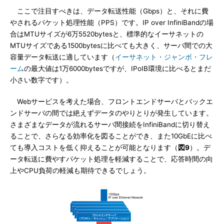
ここで注目すべきは、データ転送性能（Gbps）と、それに費
やされるパケット処理性能（PPS）です。IP over InfiniBandの場
合はMTUサイズが6万5520bytesと、標準的なイーサネットの
MTUサイズである1500bytesに比べても大きく、サーバ間での大
容量データ転送に適しています（
イーサネット・ジャンボ・フレ
ーム
の最大値は1万6000bytesですが、IPoIB環境に比べるとまだ
小さい数字です）。
Webサービスを考えた場合、フロントエンドサーバとバックエ
ンドサーバの間では絶えずデータのやりとりが発生しています。
さまざまなデータが流れるサーバ間接続をInfiniBandに切り替え
ることで、さらなる効率化を図ることができ、また10GbEに比べ
ても導入コストを低く抑えることが可能となります（
図9
）。デ
ータ転送に費やすパケット処理を軽減することで、応答時間の向
上やCPU負荷の軽減も期待できるでしょう。