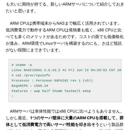
も大いに期待が持てる、新しいARMサーバについて紹介しておき
たいと思います。
ARM CPUは携帯端末からNASまで幅広く活用されています。
低消費電力で動作するARM CPUは発熱量も低く、x86 CPUと比
べても多くのメリットがあるためです。コストの面でも低価格化
が進み、ARM環境でLinuxサーバを構築するのにも、さほど抵抗
がない段階にまできています。
# uname -a

Linux NASC15062 2.6.33.2 #1 Fri Jun 15 04:20:53 CST 2012 ar
# cat /proc/cpuinfo

Processor : Feroceon 88F6282 rev 1 (v5l)

BogoMIPS : 1589.24

Features : swp half thumb fastmult edsp

ARMサーバは単体性能ではx86 CPUに比べようもありません。
しかし最近、
1つのサーバ筐体に大量のARM CPUを搭載して、群
体として低消費電力で高いサーバ性能を叩き出そう
という製品群