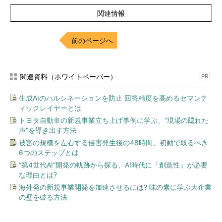
関連情報
前のページへ
Windows Server 2012の役割の一覧
次の画面は追加できる機能の一覧である。「UNIX ベース アプ
関連資料（ホワイトペーパー）
PR
リケーション用サブシステム」（SUA）と「Windows システム
生成AIのハルシネーションを防止 回答精度を高めるセマンテ
リソース マネージャ」の２つが「非推奨」となっているが、こ
ィックレイヤーとは
れは、Windows Server 2012の次のOSではこれらが廃止される
トヨタ自動車の新規事業立ち上げ事例に学ぶ、“現場の隠れた
予定ということを意味している。
声”を導き出す方法
被害の規模を左右する侵害発生後の48時間、初動で取るべき
6つのステップとは
“第4世代AI”開発の軌跡から探る、AI時代に「創造性」が必要
な理由とは?
海外発の新規事業開発を加速させるには? 味の素に学ぶ大企業
の壁を破る方法