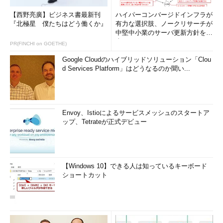
【西野亮廣】ビジネス書最新刊
ハイパーコンバージドインフラが
『北極星 僕たちはどう働くか』
有力な選択肢、ノークリサーチが
中堅中小業のサーバ更新方針を調
査
PR(FINCHI on GOETHE)
Google Cloudのハイブリッドソリューション「Clou
d Services Platform」はどうなるのか聞い...
Envoy、Istioによるサービスメッシュのスタートア
ップ、Tetrateが正式デビュー
【Windows 10】できる人は知っているキーボード
ショートカット