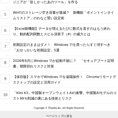
ジニアが「欲しかったあのツール」を作る
Win11のストレージ空き容量が激減？ 新機能「ポイントインタイ
ムリストア」のわなと賢い設定術
【Excel新機能】データが増えるたびに数式を直すのはもう終わ
り。動的配列関数とスピル演算子（#）の威力とは
初期設定のままはダメ！ Windows 11を買ったらすぐ消すべき
「おせっかいな初期設定」5選
2026年6月にWindows 11が起動不能に？ 「セキュアブート証明
書」期限切れリスクと対策
【保存版】スマホでWindows 11を遠隔操作！ Chromeリモートデ
スクトップの設定と活用ガイド
「Kimi K3」中国製オープンウェイトAIの衝撃。中国製AIモデルのコ
スト99％削減の裏にある技術とリスク
Copyright © ITmedia Inc. All Rights Reserved.
ページトップに戻る