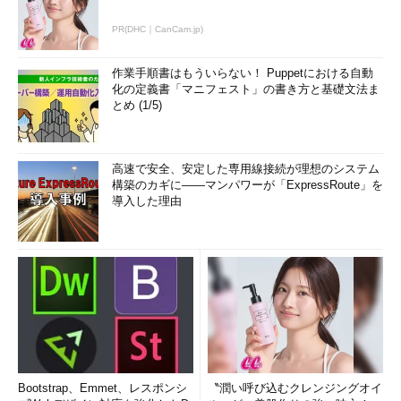
PR(DHC｜CanCam.jp)
作業手順書はもういらない！ Puppetにおける自動
化の定義書「マニフェスト」の書き方と基礎文法ま
とめ (1/5)
高速で安全、安定した専用線接続が理想のシステム
構築のカギに――マンパワーが「ExpressRoute」を
導入した理由
Bootstrap、Emmet、レスポンシ
〝潤い呼び込むクレンジングオイ