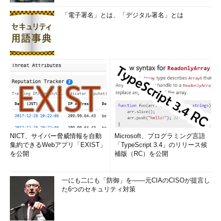
に紹介するが、Active Directoryドメインを作成する場合には、
「電子署名」とは、「デジタル署名」とは
以前のようにdcpromo.exeは利用しなくなっている。「Active
Directory ドメイン サービス」役割をインストールすると、サー
バ・マネージャに次のような警告メッセージが表示されるので、
それをクリックしてドメイン・コントローラへ昇格させる。
NICT、サイバー脅威情報を自動
Microsoft、プログラミング言語
集約できるWebアプリ「EXIST」
「TypeScript 3.4」のリリース候
を公開
補版（RC）を公開
Active Directoryの役割追加後のサーバ・マネー
ジャ画面
Active Directoryのドメイン・コントローラに昇格
一にも二にも「防御」を――元CIAのCISOが提言し
させるためのdcpromo.exeコマンドはWindows S
た6つのセキュリティ対策
erver 2012では廃止された。Active Directoryドメ
イン・サービスを追加するとこのようなメッセー
ジが表示されるので、それをクリックしてActive
Directoryの導入作業を進める。