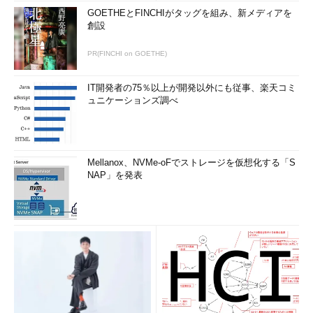
ウィザードを起動する。
GOETHEとFINCHIがタッグを組み、新メディアを
（1）
このリンクをクリックすると、「Active D
創設
irectoryドメイン サービス構成ウィザード」が起
動する。
PR(FINCHI on GOETHE)
IT開発者の75％以上が開発以外にも従事、楽天コミ
Active Directoryの導入方法やWindows Server 2012のActive
ュニケーションズ調べ
Directoryの新機能については今後詳細に解説する。
今回はWindows Server 2012で改善されたサーバ・マネージャ
Mellanox、NVMe-oFでストレージを仮想化する「S
について見てきた。次回からはWindows Server 2012の新機能に
NAP」を発表
ついて1つずつ取り上げ、解説していく。
次の回へ »
「
Windows Server 2012クラウドジェネレーシ
ョン
」