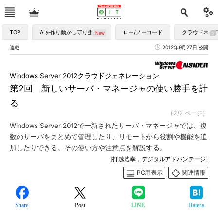
TOP
AIを作り動かし守り生かす
ロー/ノーコード
クラウドネイ
連載
2012年9月27日 公開
Windows Server 2012クラウドジェネレーション
第2回 新しいサーバ・マネージャの使い勝手を計
る
（2/2 ページ）
Windows Server 2012で一新されたサーバ・マネージャでは、複
数のサーバをまとめて管理したり、リモートから役割や機能を追
加したりできる。その使い方や注意点を解説する。
[打越浩幸，デジタルアドバンテージ]
PC用表示
関連情報
Share
Post
LINE
Hatena