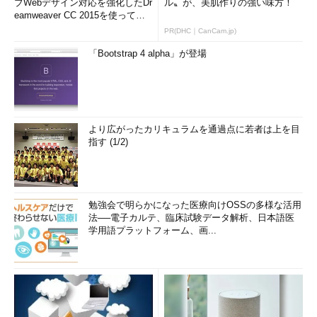
ブWebデザイン対応を強化したDr
ル〟が、美肌作りの強い味方！
eamweaver CC 2015を使って
み...
PR(DHC｜CanCam.jp)
「Bootstrap 4 alpha」が登場
より広がったカリキュラムを通過点に若者は上を目
指す (1/2)
勉強会で明らかになった医療向けOSSの多様な活用
法──電子カルテ、臨床試験データ解析、日本語医
学用語プラットフォーム、画...