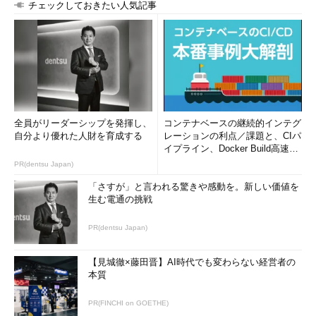
チェックしておきたい人気記事
全員がリーダーシップを発揮し、
コンテナベースの継続的インテグ
自分より優れた人財を育成する
レーションの利点／課題と、CIパ
イプライン、Docker Build高速化
のコツ (1/2...
PR(dentsu Japan)
Windows Server 2012の機能の一覧
「さすが」と言われる驚きや感動を。新しい価値を
将来のWindows Server OSでは廃止される予定の
生む電通の挑戦
機能が2つほどある。「非推奨」と記述されてい
る、SUAとWindowsシステム・リソース・マネー
PR(dentsu Japan)
ジャの2つである。
【見城徹×藤田晋】AI時代でも変わらない経営者の
本質
役割や機能そのものは従来のWindows Server 2008 R2と違い
はほとんどないが、Active Directoryのインストール方法だけは
PR(FINCHI on GOETHE)
大きく変わっている。詳細は今後Active Directoryの解説のとき