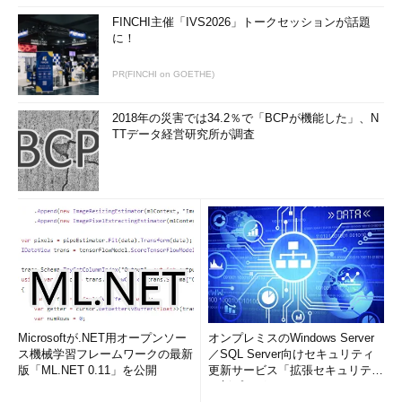
FINCHI主催「IVS2026」トークセッションが話題
に！
上記のメッセージをクリックすると、次のようなタスクの詳細
PR(FINCHI on GOETHE)
と通知が表示されるので、「このサーバーをドメイン コントロ
ーラーに昇格する」をクリックして実行する。すると従来の
2018年の災害では34.2％で「BCPが機能した」、N
dcpromo.exeのような「Active Directoryドメイン サービス構成
TTデータ経営研究所が調査
ウィザード」が起動し、ドメイン・コントローラを導入できる。
導入が完了すればサーバ・マネージャに「AD DS」というメニュ
ーが表示され、Active Directory関連のイベントなどを素早く確
認できるし、Active Directoryの管理ツールなども利用できるよ
うになる。
Microsoftが.NET用オープンソー
オンプレミスのWindows Server
ス機械学習フレームワークの最新
／SQL Server向けセキュリティ
Active Directoryドメインの導入
版「ML.NET 0.11」を公開
更新サービス「拡張セキュリティ
Active Directoryを導入するには、従来のdcprom
更新プログ...
o.exeコマンドではなく、GUIからインストール・