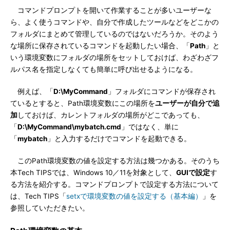
コマンドプロンプトを開いて作業することが多いユーザーな
ら、よく使うコマンドや、自分で作成したツールなどをどこかの
フォルダにまとめて管理しているのではないだろうか。そのよう
な場所に保存されているコマンドを起動したい場合、「
Path
」と
いう環境変数にフォルダの場所をセットしておけば、わざわざフ
ルパス名を指定しなくても簡単に呼び出せるようになる。
例えば、「
D:\MyCommand
」フォルダにコマンドが保存され
ているとすると、Path環境変数にこの場所を
ユーザーが自分で追
加
しておけば、カレントフォルダの場所がどこであっても、
「
D:\MyCommand\mybatch.cmd
」ではなく、単に
「
mybatch
」と入力するだけでコマンドを起動できる。
このPath環境変数の値を設定する方法は幾つかある。そのうち
本Tech TIPSでは、Windows 10／11を対象として、
GUIで設定
す
る方法を紹介する。コマンドプロンプトで設定する方法について
は、Tech TIPS「
setxで環境変数の値を設定する（基本編）
」を
参照していただきたい。