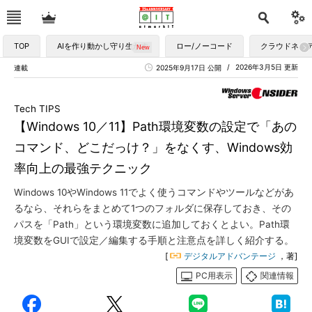
TOP
AIを作り動かし守り生かす
ロー/ノーコード
クラウドネイ
2026年3月5日 更新
連載
2025年9月17日 公開
Tech TIPS
【Windows 10／11】Path環境変数の設定で「あの
コマンド、どこだっけ？」をなくす、Windows効
率向上の最強テクニック
Windows 10やWindows 11でよく使うコマンドやツールなどがあ
るなら、それらをまとめて1つのフォルダに保存しておき、その
パスを「Path」という環境変数に追加しておくとよい。Path環
境変数をGUIで設定／編集する手順と注意点を詳しく紹介する。
[
デジタルアドバンテージ
，著]
PC用表示
関連情報