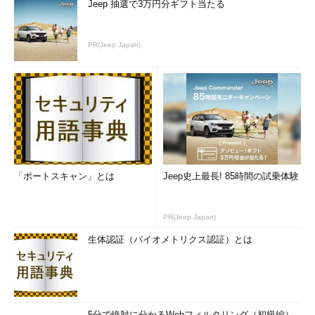
Jeep 抽選で3万円分ギフト当たる
PR(Jeep Japan)
「ポートスキャン」とは
Jeep史上最長! 85時間の試乗体験
PR(Jeep Japan)
生体認証（バイオメトリクス認証）とは
5分で絶対に分かるWebフィルタリング（初級編）