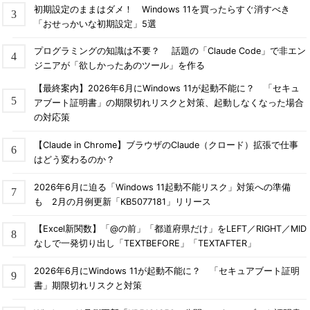
初期設定のままはダメ！ Windows 11を買ったらすぐ消すべき
「おせっかいな初期設定」5選
プログラミングの知識は不要？ 話題の「Claude Code」で非エン
ジニアが「欲しかったあのツール」を作る
【最終案内】2026年6月にWindows 11が起動不能に？ 「セキュ
アブート証明書」の期限切れリスクと対策、起動しなくなった場合
の対応策
【Claude in Chrome】ブラウザのClaude（クロード）拡張で仕事
はどう変わるのか？
2026年6月に迫る「Windows 11起動不能リスク」対策への準備
も 2月の月例更新「KB5077181」リリース
【Excel新関数】「@の前」「都道府県だけ」をLEFT／RIGHT／MID
なしで一発切り出し「TEXTBEFORE」「TEXTAFTER」
2026年6月にWindows 11が起動不能に？ 「セキュアブート証明
書」期限切れリスクと対策