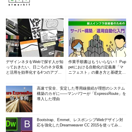
デザインネタをWebで探す人が知
作業手順書はもういらない！ Pup
っておきたい、日ごろのネタ収集
petにおける自動化の定義書「マ
と活用を効率化する4つのアプリ
ニフェスト」の書き方と基礎文法
(1/3)
まとめ (1/5)
高速で安全、安定した専用線接続が理想のシステム
構築のカギに――マンパワーが「ExpressRoute」を
導入した理由
Bootstrap、Emmet、レスポンシブWebデザイン対
応を強化したDreamweaver CC 2015を使ってみ...