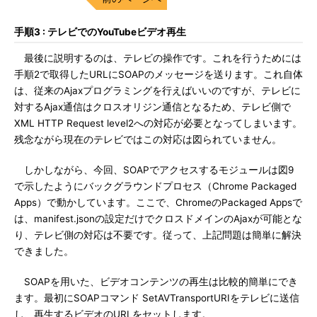
手順3 : テレビでのYouTubeビデオ再生
最後に説明するのは、テレビの操作です。これを行うためには
手順2で取得したURLにSOAPのメッセージを送ります。これ自体
は、従来のAjaxプログラミングを行えばいいのですが、テレビに
対するAjax通信はクロスオリジン通信となるため、テレビ側で
XML HTTP Request level2への対応が必要となってしまいます。
残念ながら現在のテレビではこの対応は図られていません。
しかしながら、今回、SOAPでアクセスするモジュールは図9
で示したようにバックグラウンドプロセス（Chrome Packaged
Apps）で動かしています。ここで、ChromeのPackaged Appsで
は、manifest.jsonの設定だけでクロスドメインのAjaxが可能とな
り、テレビ側の対応は不要です。従って、上記問題は簡単に解決
できました。
SOAPを用いた、ビデオコンテンツの再生は比較的簡単にでき
ます。最初にSOAPコマンド SetAVTransportURIをテレビに送信
し、再生するビデオのURLをセットします。