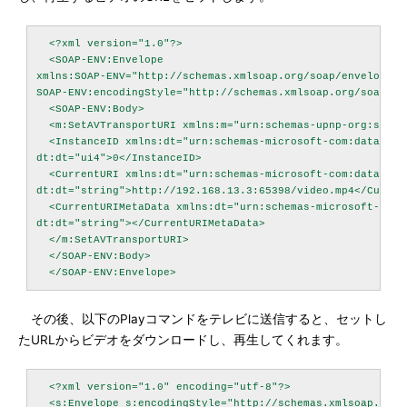
  <?xml version="1.0"?>

  <SOAP-ENV:Envelope

xmlns:SOAP-ENV="http://schemas.xmlsoap.org/soap/envelope/"

SOAP-ENV:encodingStyle="http://schemas.xmlsoap.org/soap/enc
  <SOAP-ENV:Body>

  <m:SetAVTransportURI xmlns:m="urn:schemas-upnp-org:servic
  <InstanceID xmlns:dt="urn:schemas-microsoft-com:datatypes
dt:dt="ui4">0</InstanceID>

  <CurrentURI xmlns:dt="urn:schemas-microsoft-com:datatypes
dt:dt="string">http://192.168.13.3:65398/video.mp4</Current
  <CurrentURIMetaData xmlns:dt="urn:schemas-microsoft-com:d
dt:dt="string"></CurrentURIMetaData>

  </m:SetAVTransportURI>

  </SOAP-ENV:Body>

その後、以下のPlayコマンドをテレビに送信すると、セットし
たURLからビデオをダウンロードし、再生してくれます。
  <?xml version="1.0" encoding="utf-8"?>

  <s:Envelope s:encodingStyle="http://schemas.xmlsoap.org/s