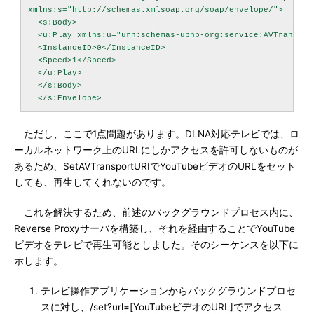
xmlns:s="http://schemas.xmlsoap.org/soap/envelope/">

  <s:Body>

  <u:Play xmlns:u="urn:schemas-upnp-org:service:AVTransport
  <InstanceID>0</InstanceID>

  <Speed>1</Speed>

  </u:Play>

  </s:Body>

ただし、ここで1点問題があります。DLNA対応テレビでは、ロ
ーカルネットワーク上のURLにしかアクセスを許可しないものが
あるため、SetAVTransportURIでYouTubeビデオのURLをセット
しても、再生してくれないのです。
これを解決するため、前述のバックグラウンドプロセス内に、
Reverse Proxyサーバを構築し、それを経由することでYouTube
ビデオをテレビで再生可能としました。そのシーケンスを以下に
示します。
テレビ操作アプリケーションからバックグラウンドプロセ
スに対し、/set?url=[YouTubeビデオのURL]でアクセス