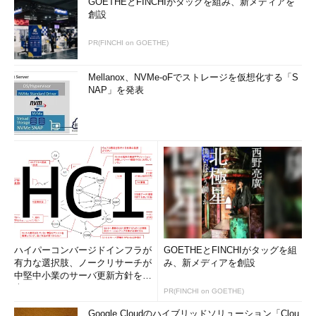
GOETHEとFINCHIがタッグを組み、新メディアを
創設
PR(FINCHI on GOETHE)
Mellanox、NVMe-oFでストレージを仮想化する「S
NAP」を発表
ハイパーコンバージドインフラが
GOETHEとFINCHIがタッグを組
有力な選択肢、ノークリサーチが
み、新メディアを創設
中堅中小業のサーバ更新方針を調
査
PR(FINCHI on GOETHE)
Google Cloudのハイブリッドソリューション「Clou