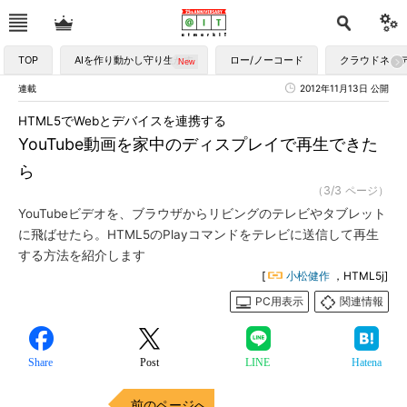
TOP
AIを作り動かし守り生かす
ロー/ノーコード
クラウドネイ
連載
2012年11月13日 公開
HTML5でWebとデバイスを連携する
YouTube動画を家中のディスプレイで再生できた
ら
（3/3 ページ）
YouTubeビデオを、ブラウザからリビングのテレビやタブレット
に飛ばせたら。HTML5のPlayコマンドをテレビに送信して再生
する方法を紹介します
[
小松健作
，HTML5j]
PC用表示
関連情報
Share
Post
LINE
Hatena
前のページへ