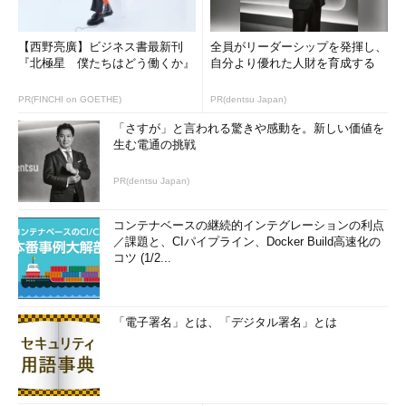
【西野亮廣】ビジネス書最新刊
全員がリーダーシップを発揮し、
『北極星 僕たちはどう働くか』
自分より優れた人財を育成する
PR(FINCHI on GOETHE)
PR(dentsu Japan)
「さすが」と言われる驚きや感動を。新しい価値を
生む電通の挑戦
PR(dentsu Japan)
コンテナベースの継続的インテグレーションの利点
／課題と、CIパイプライン、Docker Build高速化の
コツ (1/2...
「電子署名」とは、「デジタル署名」とは