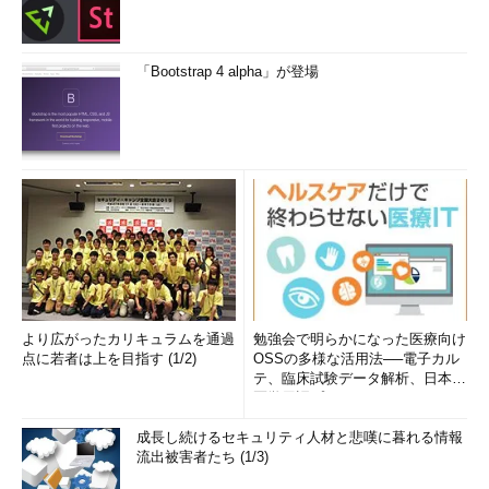
「Bootstrap 4 alpha」が登場
より広がったカリキュラムを通過
勉強会で明らかになった医療向け
点に若者は上を目指す (1/2)
OSSの多様な活用法──電子カル
テ、臨床試験データ解析、日本語
医学用語プラットフォーム、画...
成長し続けるセキュリティ人材と悲嘆に暮れる情報
流出被害者たち (1/3)