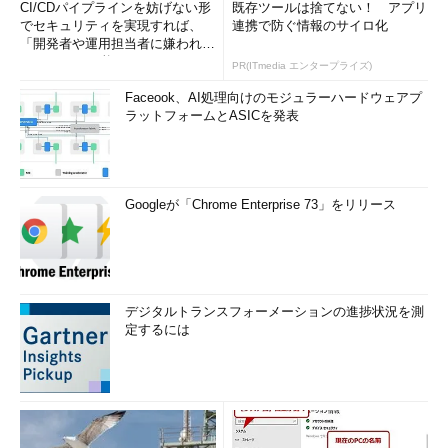
CI/CDパイプラインを妨げない形
既存ツールは捨てない！ アプリ
でセキュリティを実現すれば、
連携で防ぐ情報のサイロ化
「開発者や運用担当者に嫌われな
いWAF」は可能か
PR(ITmedia エンタープライズ)
Faceook、AI処理向けのモジュラーハードウェアプ
ラットフォームとASICを発表
Googleが「Chrome Enterprise 73」をリリース
デジタルトランスフォーメーションの進捗状況を測
定するには