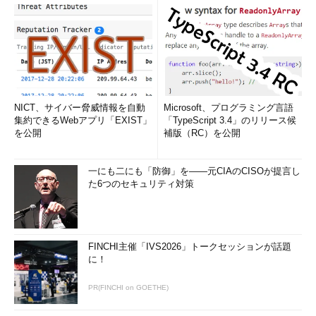
NICT、サイバー脅威情報を自動
Microsoft、プログラミング言語
集約できるWebアプリ「EXIST」
「TypeScript 3.4」のリリース候
を公開
補版（RC）を公開
一にも二にも「防御」を――元CIAのCISOが提言し
た6つのセキュリティ対策
FINCHI主催「IVS2026」トークセッションが話題
に！
PR(FINCHI on GOETHE)