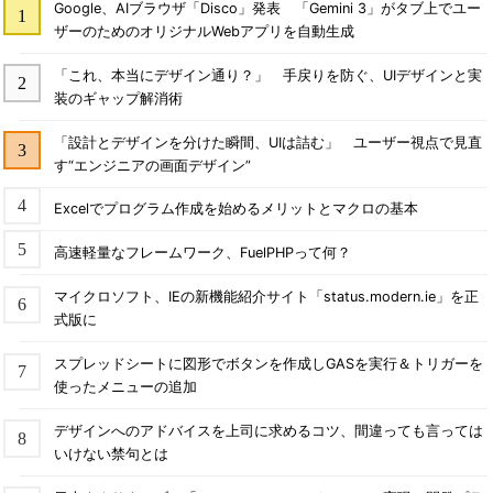
Google、AIブラウザ「Disco」発表 「Gemini 3」がタブ上でユー
ザーのためのオリジナルWebアプリを自動生成
「これ、本当にデザイン通り？」 手戻りを防ぐ、UIデザインと実
装のギャップ解消術
「設計とデザインを分けた瞬間、UIは詰む」 ユーザー視点で見直
す“エンジニアの画面デザイン”
Excelでプログラム作成を始めるメリットとマクロの基本
高速軽量なフレームワーク、FuelPHPって何？
マイクロソフト、IEの新機能紹介サイト「status.modern.ie」を正
式版に
スプレッドシートに図形でボタンを作成しGASを実行＆トリガーを
使ったメニューの追加
デザインへのアドバイスを上司に求めるコツ、間違っても言っては
いけない禁句とは