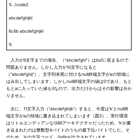
% ./code2
abcdefghijkl
6c6b abcdefghijkl
%
入力が9文字までの場合、（"abcdefghi"）はbufに収まるので
問題ありません。しかし入力が10文字になると
（"abcdefghij"）、文字列末尾に付けるnull終端文字がaの領域に
はみ出してしまいます。しかしnull終端文字の値は0であり、もと
もとaに入っていた値も0なので、出力だけからはその影響は分か
りません。
次に、11文字入力（"abcdefghijk"）すると、今度は'k'とnull終
端文字がaの領域に書き込まれてしまいます（図3）。実行環境
はリトルエンディアンなi386アーキテクチャだったため、'k'が書
き込まれたのは整数型4バイトのうちの最下位バイトでした。そ
のため、'k'の文字コード、0x6bが出力されています。