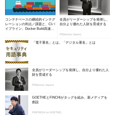
C言語仕様で規定されている標準ライブラリの中では、この修
正版に近い関数として、
fgets()関数
があります。
コンテナベースの継続的インテグ
全員がリーダーシップを発揮し、
レーションの利点／課題と、CIパ
自分より優れた人財を育成する
イプライン、Docker Build高速化
のコツ (1/2...
PR(dentsu Japan)
fgets()では、第3引数に指定されたFILEポインタから入力デー
「電子署名」とは、「デジタル署名」とは
タを読み込む、改行コードも含めてコピーする、など、gets()と
比べて挙動の違いがあるため、単純に置き換えるだけでは済まな
いこともあると思いますが、gets()よりはfgets()を使うよう心掛
けるべきです。
全員がリーダーシップを発揮し、自分より優れた人
実際、OpenBSDやLinuxのmanページでは「gets()は使うな」
財を育成する
とはっきり書かれています。また、gets()関数を含むコードをコ
ンパイルした場合に警告が出るのを見たことがある方もいること
PR(dentsu Japan)
注2
でしょう（
）。
GOETHEとFINCHIがタッグを組み、新メディアを
創設
注2：LLVMを使っているApple OS X環境では実行時に警告メ
ッセージが出ます。--analyze オプションを付けてコンパイル
PR(FINCHI on GOETHE)