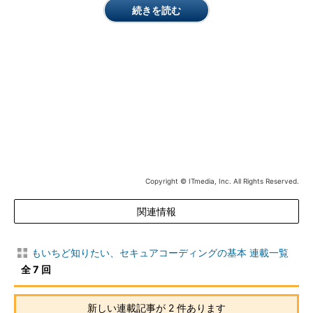
続きを読む
図4 メモリの様子（入力 "ab
cdefghijkl"）
ちなみに、gets()関数の引数bufにNULLを渡し、入力データを
読み込ませた場合はどうなるのでしょうか? Cの言語仕様の中の
gets()の記述を見ても、何も書いてありません。
このような場合の挙動は、「
未定義の動作
」（"undefined
Copyright © ITmedia, Inc. All Rights Reserved.
behavior"）と呼ばれます。コード例1では*NULL++ = cが実行さ
れるため、実際にはNULLポインタ参照が発生します（NULLポイ
関連情報
ンタ、すなわちアドレス0のメモリに入力データを書き込もうと
する）。NULLポインタ参照も未定義の動作であり、言語仕様で
は何の規定もされていません。我々が普段使うようなPC環境で
もいちど知りたい、セキュアコーディングの基本 連載一覧
は、ユーザーアプリがNULLポインタ参照を起こした場合にはOS
全 7 回
によって強制終了させられることが多いでしょう。
新しい連載記事が 2 件あります
gets()の修正を考える