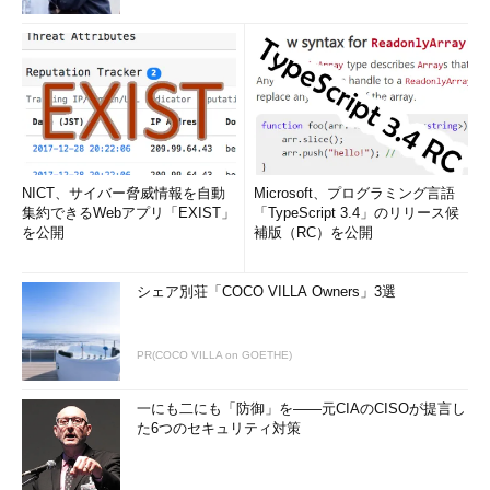
するとコンパイル時にも警告メッセージが出ます。
ちなみに、C89からC99への改訂に伴ってまとめられた「
C99
Rationale
」を見ると、C99制定当時にもgets()関数を標準ライブ
ラリに入れるかどうか議論があったらしきことがうかがえます。
2011年に改定されたC言語仕様の最新版、C11では、とうとう
gets()関数は削除されました。
NICT、サイバー脅威情報を自動
Microsoft、プログラミング言語
まとめ
集約できるWebアプリ「EXIST」
「TypeScript 3.4」のリリース候
を公開
補版（RC）を公開
今回はCWE/SANS Top 25 Most Dangerous Software Errorsと
いうドキュメントと、バッファオーバーフローの基礎知識を説明
シェア別荘「COCO VILLA Owners」3選
し、コード例としてgets()関数の実装を使って、どのように修正
すべきか考えてみました。
PR(COCO VILLA on GOETHE)
コピーするデータ長を明示してバッファオーバーフローを防
ぐ
、という方法は標準ライブラリ関数ではfgets()関数の他にも
一にも二にも「防御」を――元CIAのCISOが提言し
strncpy()、strncat()、snprintf()、memcpy()など
で使われて
た6つのセキュリティ対策
います。このやり方がgets()のように無制限にデータを読み込む
よりも安全なのは確かですが、今度は正しいデータ長を指定する