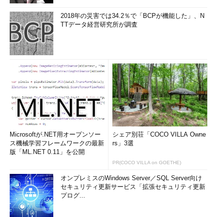
ことが重要になってくることに注意しましょう。
2018年の災害では34.2％で「BCPが機能した」、N
TTデータ経営研究所が調査
次回は、バッファオーバーフローの問題があるソフトウェアの
例をいくつか見てみたいと思います。
参考文献
5分で絶対に分かるバッファオーバーフロー
http://www.atmarkit.co.jp/fsecurity/special/110buffer/buffer0
0.html
Microsoftが.NET用オープンソー
シェア別荘「COCO VILLA Owne
Wikipedia (日本語版) バッファオーバーラン
ス機械学習フレームワークの最新
rs」3選
版「ML.NET 0.11」を公開
http://ja.wikipedia.org/wiki/バッファオーバーラン
PR(COCO VILLA on GOETHE)
Different ways of looking at security bugs
オンプレミスのWindows Server／SQL Server向け
セキュリティ更新サービス「拡張セキュリティ更新
プログ...
http://software-security.sans.org/blog/2012/06/26/different-
ways-of-looking-at-security-bugs