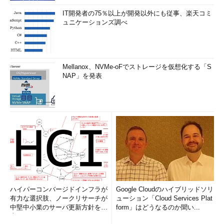
CWE/SANS Top 25 Most Dangerous Software Errors
IT開発者の75％以上が開発以外にも従事、楽天コミ
ュニケーションズ調べ
http://cwe.mitre.org/top25/
http://www.sans.org/top25-software-errors/
Mellanox、NVMe-oFでストレージを仮想化する「S
NAP」を発表
Rationale for C99, Revision 5.10, April 2003
http://www.open-
std.org/JTC1/SC22/WG14/www/C99RationaleV5.10.pdf
ハイパーコンバージドインフラが
Google Cloudのハイブリッドソリ
有力な選択肢、ノークリサーチが
ューション「Cloud Services Plat
中堅中小業のサーバ更新方針を調
form」はどうなるのか聞い...
査