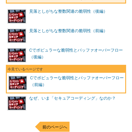
コード例1はどのように修正すべきでしょうか。問題となった
見落としがちな整数関連の脆弱性（後編）
のは以下の前提が成り立たないことでした。
見落としがちな整数関連の脆弱性（前編）
［gets() 実行時の前提条件］
引数 buf が指しているバッファは、入力データ（および
その後ろに付けるnull終端文字）を全て収めることので
Cでポピュラーな脆弱性とバッファオーバーフロー
きる大きさであること
（後編）
標準入力からやってくるデータがどのくらいあるかを事前に知
る術はなく、実際に読み込んでみなければ分かりません。この前
Cでポピュラーな脆弱性とバッファオーバーフロー
提条件にはもともと無理があったわけです。
（前編）
バッファオーバーフローを起こさないようにするためには、読
なぜ、いま「セキュアコーディング」なのか？
み込むデータ長を制限する必要があります。また、バッファ長は
関数の中からは分からないので、引数として受け取りましょう。
[コード例3]
前のページへ
char *
