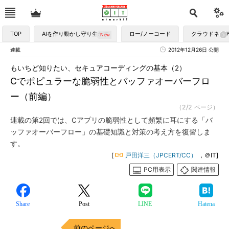
TOP
AIを作り動かし守り生かす
ロー/ノーコード
クラウドネイ
連載
2012年12月26日 公開
もいちど知りたい、セキュアコーディングの基本（2）
Cでポピュラーな脆弱性とバッファオーバーフロ
ー（前編）
（2/2 ページ）
連載の第2回では、Cアプリの脆弱性として頻繁に耳にする「バ
ッファオーバーフロー」の基礎知識と対策の考え方を復習しま
す。
[
戸田洋三（JPCERT/CC）
，＠IT]
PC用表示
関連情報
Share
Post
LINE
Hatena
前のページへ