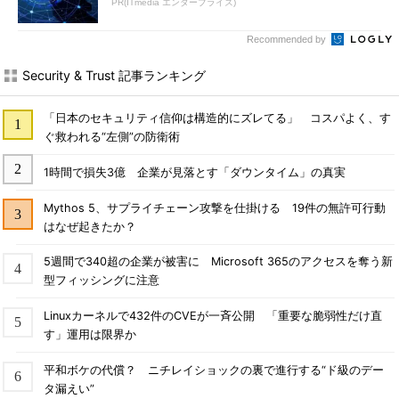
PR(ITmedia エンタープライズ)
Recommended by
Security & Trust 記事ランキング
「日本のセキュリティ信仰は構造的にズレてる」 コスパよく、す
ぐ救われる“左側”の防衛術
1時間で損失3億 企業が見落とす「ダウンタイム」の真実
Mythos 5、サプライチェーン攻撃を仕掛ける 19件の無許可行動
はなぜ起きたか？
5週間で340超の企業が被害に Microsoft 365のアクセスを奪う新
型フィッシングに注意
Linuxカーネルで432件のCVEが一斉公開 「重要な脆弱性だけ直
す」運用は限界か
平和ボケの代償？ ニチレイショックの裏で進行する“ド級のデー
タ漏えい”