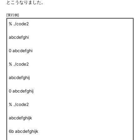
とこうなりました。
[実行例]
% ./code2
abcdefghi
0 abcdefghi
% ./code2
abcdefghij
0 abcdefghij
% ./code2
abcdefghijk
6b abcdefghijk