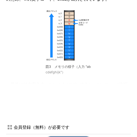
図3 メモリの様子（入力 "ab
cdefghijk"）
最後に12文字入力（"abcdefghijkl"）すると、'k'、'l'、null終端
文字がaの領域に書き込まれているため、'k'と'l'の文字コードに対
応する値が出力されています（図4）。
会員登録（無料）が必要です