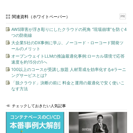
gets_fixed(char *buf, size_t size)

{

  int c;

関連資料（ホワイトペーパー）
PR
  char *s;

  size_t n = size;

AWS障害が浮き彫りにしたクラウドの死角 “現場崩壊”を防ぐ4
  if(n<=0){

    return NULL;

つの防衛線
  }

大企業5社のDX事例に学ぶ、ノーコード・ローコード開発ツ
  n--; /* null 終端文字の分を確保 */

ールのメリット
  while(0<n){

オープンウェイトLLMの推論最適化事例:ローカル環境で応答
    for (s = buf; (c = getchar()) != '\n'; )

      if (c == EOF)

速度を約15分の1へ
          if (s == buf){

100以上のコースが受講し放題 人材育成を効率化するeラーニ
              return (NULL);

ングサービスとは?
          } else

「脱クラウド」決断の前に 料金と運用の最適化で安く使いこ
              break;

      else {

なす方法
          *s++ = c;

          n--;

      }

チェックしておきたい人気記事
  }

  *s = '\0';

  return (buf);
