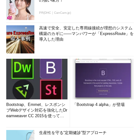
の強い味方！
PR(DHC｜CanCam.jp)
高速で安全、安定した専用線接続が理想のシステム
構築のカギに――マンパワーが「ExpressRoute」を
導入した理由
Bootstrap、Emmet、レスポンシ
「Bootstrap 4 alpha」が登場
ブWebデザイン対応を強化したDr
eamweaver CC 2015を使って
み...
生産性を守る“定期健診”型アプローチ