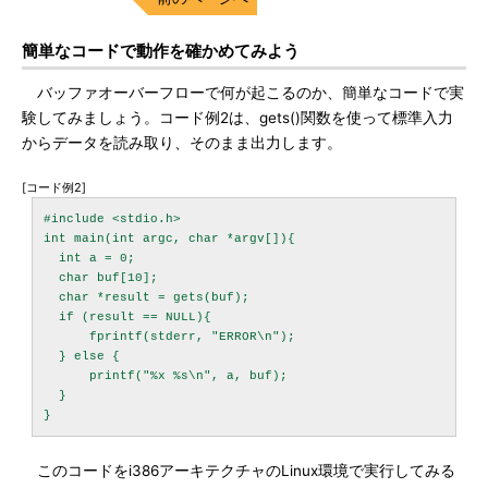
簡単なコードで動作を確かめてみよう
バッファオーバーフローで何が起こるのか、簡単なコードで実
験してみましょう。コード例2は、gets()関数を使って標準入力
からデータを読み取り、そのまま出力します。
[コード例2]
#include <stdio.h>

int main(int argc, char *argv[]){

  int a = 0;

  char buf[10];

  char *result = gets(buf);

  if (result == NULL){

      fprintf(stderr, "ERROR\n");

  } else {

      printf("%x %s\n", a, buf);

  }

このコードをi386アーキテクチャのLinux環境で実行してみる