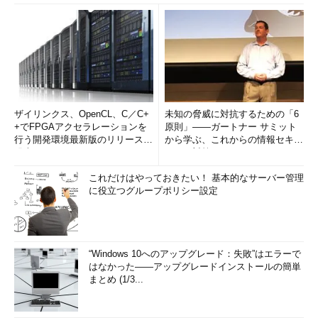
ザイリンクス、OpenCL、C／C+
未知の脅威に対抗するための「6
+でFPGAアクセラレーションを
原則」――ガートナー サミット
行う開発環境最新版のリリースを
から学ぶ、これからの情報セキュ
発表
リティ対策
これだけはやっておきたい！ 基本的なサーバー管理
に役立つグループポリシー設定
“Windows 10へのアップグレード：失敗”はエラーで
はなかった――アップグレードインストールの簡単
まとめ (1/3...