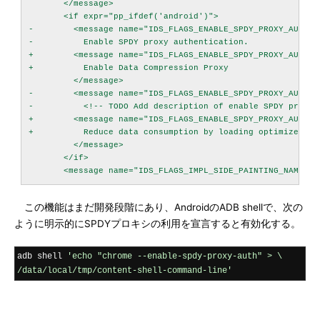
       </message>

       <if expr="pp_ifdef('android')">

-        <message name="IDS_FLAGS_ENABLE_SPDY_PROXY_AUTH_N
-          Enable SPDY proxy authentication.

+        <message name="IDS_FLAGS_ENABLE_SPDY_PROXY_AUTH_N
+          Enable Data Compression Proxy

         </message>

-        <message name="IDS_FLAGS_ENABLE_SPDY_PROXY_AUTH_D
-          <!-- TODO Add description of enable SPDY proxy a
+        <message name="IDS_FLAGS_ENABLE_SPDY_PROXY_AUTH_D
+          Reduce data consumption by loading optimized we
         </message>

       </if>

この機能はまだ開発段階にあり、AndroidのADB shellで、次の
ように明示的にSPDYプロキシの利用を宣言すると有効化する。
adb shell 
'echo "chrome --enable-spdy-proxy-auth" > \

/data/local/tmp/content-shell-command-line'