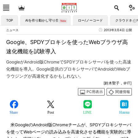
TOP
AIを作り動かし守り生かす
ロー/ノーコード
クラウドネイ
ニュース
2013年3月4日 公開
Google、SPDYプロキシを使ったWebブラウザ高
速化機能を試験導入
GoogleがAndroid版ChromeでSPDYプロキシサーバを使った高速
化機能を導入。Google提供のプロキシサーバでAndroidのWebブ
ラウジングが高速化するかもしれない。
[鈴木聖子，＠IT]
PC用表示
関連情報
Share
Post
LINE
Hatena
米GoogleのAndroid版Chromeチームが、SPDYプロキシサーバ
を使ってWebページの読み込みを高速化させる機能を実験的に導