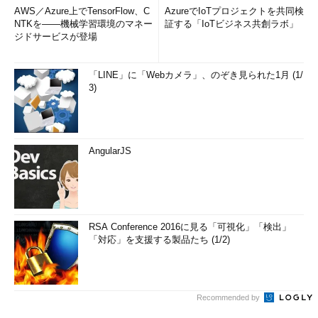
AWS／Azure上でTensorFlow、C
AzureでIoTプロジェクトを共同検
NTKを――機械学習環境のマネー
証する「IoTビジネス共創ラボ」
ジドサービスが登場
「LINE」に「Webカメラ」、のぞき見られた1月 (1/
3)
AngularJS
RSA Conference 2016に見る「可視化」「検出」
「対応」を支援する製品たち (1/2)
Recommended by