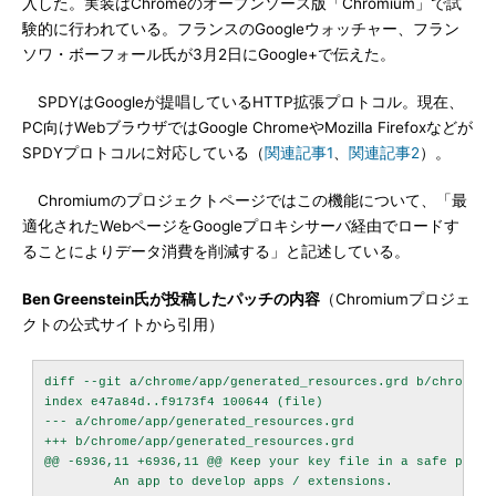
入した。実装はChromeのオープンソース版「Chromium」で試
験的に行われている。フランスのGoogleウォッチャー、フラン
ソワ・ボーフォール氏が3月2日にGoogle+で伝えた。
SPDYはGoogleが提唱しているHTTP拡張プロトコル。現在、
PC向けWebブラウザではGoogle ChromeやMozilla Firefoxなどが
SPDYプロトコルに対応している（
関連記事1
、
関連記事2
）。
Chromiumのプロジェクトページではこの機能について、「最
適化されたWebページをGoogleプロキシサーバ経由でロードす
ることによりデータ消費を削減する」と記述している。
Ben Greenstein氏が投稿したパッチの内容
（Chromiumプロジェ
クトの公式サイトから引用）
diff --git a/chrome/app/generated_resources.grd b/chrome/a
index e47a84d..f9173f4 100644 (file)

--- a/chrome/app/generated_resources.grd

+++ b/chrome/app/generated_resources.grd

@@ -6936,11 +6936,11 @@ Keep your key file in a safe place
         An app to develop apps / extensions.
