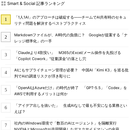
Smart & Social 記事ランキング
「1人1AI」のアプローチは破綻する――チームでAI共有時のセキュ
リティ問題を解決するベストプラクティス
Markdownファイルが、AI時代の負債に？ Googleが提案する「ナ
レッジ標準化」の一手
「Claudeより4割安い」 M365のExcel/メール操作を丸投げる
「Copilot Cowork」“従量課金”の落とし穴
AIにもサプライチェーン管理が必要？ 中国AI「Kimi K3」を巡る批
判でAIの調達リスクが浮き彫りに
「OpenAIはAzureだけ」の時代が終了 「GPT-5.5」「Codex」を
AWSで利用するメリットは何か
「アイデア出しを抜いた」 生成AIなしで最も不安になる業務とい
えば？
社内のWindows環境で「数百のAIエージェント」を隔離実行
NVIDIAとMicrosoftが共同開発したデスクサイドマシンの全容