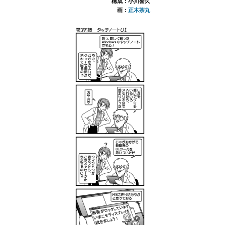
構成：小川誉久
画：
正木茶丸