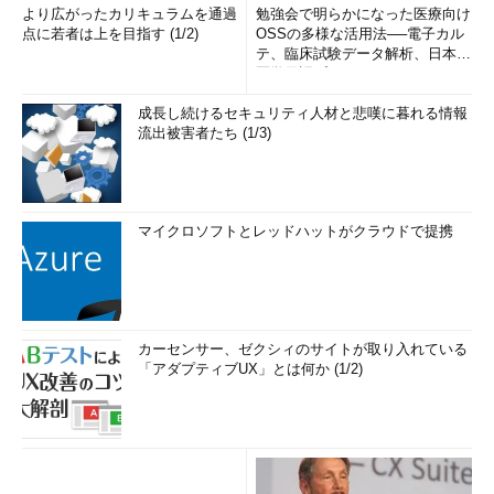
より広がったカリキュラムを通過
勉強会で明らかになった医療向け
点に若者は上を目指す (1/2)
OSSの多様な活用法──電子カル
テ、臨床試験データ解析、日本語
医学用語プラットフォーム、画...
成長し続けるセキュリティ人材と悲嘆に暮れる情報
流出被害者たち (1/3)
マイクロソフトとレッドハットがクラウドで提携
カーセンサー、ゼクシィのサイトが取り入れている
「アダプティブUX」とは何か (1/2)