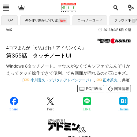
TOP
AIを作り動かし守り生かす
ロー/ノーコード
クラウドネイ
連載
2013年3月5日 公開
4コマまんが「がんばれ！アドミンくん」
第355話 タッチノートUI
Windows 8タッチノート。マウスがなくてもソファでふんぞりか
えってタッチ操作できて便利。でも画面が汚れるのが玉にキズ。
[
小川誉久（デジタルアドバンテージ）
,
正木茶丸
，共著]
PC用表示
関連情報
Share
Post
LINE
Hatena