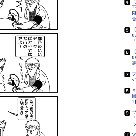
【
【
【
0
プ
s
ネ
因
1
「
W