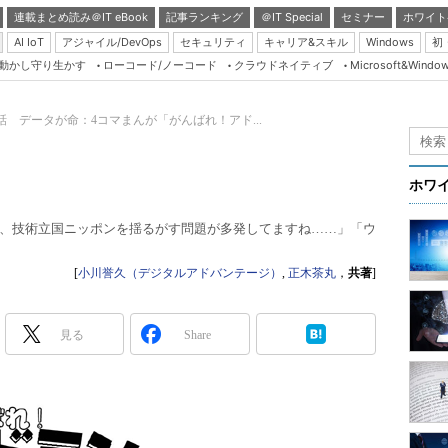
連載まとめ読み＠IT eBook
記事ランキング
＠IT Special
セミナー
ホワイト
AI IoT
アジャイル/DevOps
セキュリティ
キャリア&スキル
Windows
初
り動かし守り生かす
ローコード/ノーコード
クラウドネイティブ
Microsoft&Windo
Server & Storage
HTML5 + UX
7話 データが命：4コマまんが「がんばれ！アド...
Smart & Social
Coding Edge
ホワ
Java Agile
、技術立国ニッポンを揺るがす問題が多発してますね……」「ウ
Database Expert
Linux ＆ OSS
[
小川誉久（デジタルアドバンテージ）
,
正木茶丸
，
共著
]
Master of IP Networ
Security & Trust
見る
Share
Test & Tools
Insider.NET
ブログ