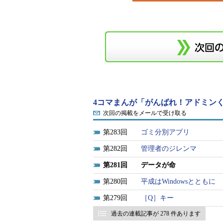
4コマまんが「がんばれ！アドミンく
次回の掲載をメールで受け取る
283
ゴミ分別アプリ
282
管理者のジレンマ
281
データが命
280
平成はWindowsとともに
279
［Q］キー
過去の連載記事が 278 件あります