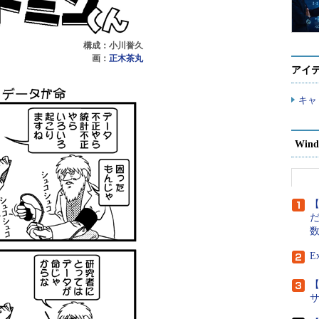
構成：小川誉久
画：
正木茶丸
アイ
キャ
Wind
【
だ
E
【