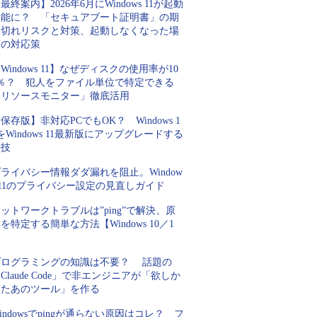
最終案内】2026年6月にWindows 11が起動
不能に？ 「セキュアブート証明書」の期
限切れリスクと対策、起動しなくなった場
合の対応策
Windows 11】なぜディスクの使用率が10
0％？ 犯人をファイル単位で特定できる
「リソースモニター」徹底活用
保存版】非対応PCでもOK？ Windows 1
をWindows 11最新版にアップグレードする
裏技
ライバシー情報ダダ漏れを阻止。Window
 11のプライバシー設定の見直しガイド
ットワークトラブルは”ping”で解決、原
を特定する簡単な方法【Windows 10／1
】
プログラミングの知識は不要？ 話題の
Claude Code」で非エンジニアが「欲しか
ったあのツール」を作る
indowsでpingが通らない原因はコレ？ フ