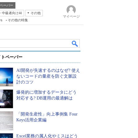
ペーパー
・中級者向けAI
その他
マイページ
ws
その他の特集
イトペーパー
AI開発が失速するのはなぜ? 使え
ないコードの量産を防ぐ文脈設
計のコツ
爆発的に増加するデータにどう
k
対応する? DB運用の最適解は
「開発生産性」向上事例集 Four
Keys活用企業編
Excel業務の属人化やミスはどう