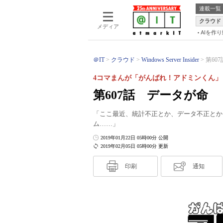
連載一覧
クラウド
メディア
AIを作
＠IT
クラウド
Windows Server Insider
第60
4コマまんが「がんばれ！アドミンくん」
第607話 データが命
「ここ最近、統計不正とか、データ不正とか
ム……」
2019年01月22日 05時00分 公開
2019年02月05日 05時00分 更新
印刷
通知