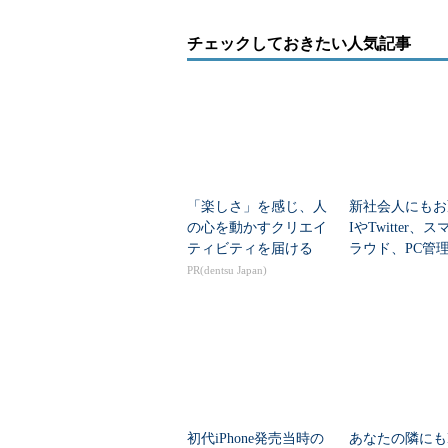
チェックしておきたい人気記事
「楽しさ」を感じ、人
新社会人にもお
の心を動かすクリエイ
IやTwitter、
ティビティを届ける
ラウド、PC管
が分かる無料の
PR(dentsu Japan)
んが電子書籍「
れ！...
初代iPhone発売当時の
あなたの隣にもE