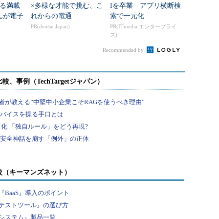
ある満載
×多様な才能で挑む、こ
Iを卒業 アプリ横断検
んが電子
れからの電通
索で一元化
！アド
PR(dentsu Japan)
PR(ITmedia エンタープライ
ズ)
～100話
Recommended by
較（キーマンズネット）
BaaS』導入のポイント
テストツール』の選び方
システム』製品一覧