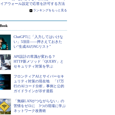
ァイアウォール設定で応答を許可する方法
»
ランキングをもっと見る
Book
ChatGPTに「入力してはいけな
い」5項目――押さえておきた
い“生成AIのNGリスト”
API設計の常識が変わる？
HTTP新メソッド「QUERY」と
セキュリティ対策を学ぶ
フロンティアAIとサイバーセキ
ュリティ対策の現在地 「17万
行のAIコード分析」事例と公的
ガイドラインが示す道筋
「無線LANがつながらない」の
苦情をゼロに 3つの現場に学ぶ
ネットワーク改善術