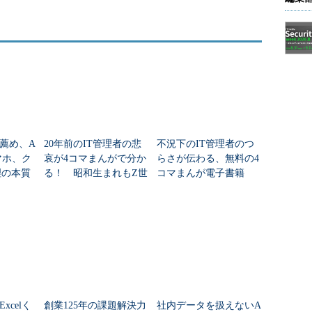
薦め、A
20年前のIT管理者の悲
不況下のIT管理者のつ
スマホ、ク
哀が4コマまんがで分か
らさが伝わる、無料の4
理の本質
る！ 昭和生まれもZ世
コマまんが電子書籍
4コマま
代も気になる無料の電
「がんばれ！アドミン
がんば
子書籍「がんばれ！ア
くん」第151～200話
ドミンくん」...
xcelく
創業125年の課題解決力
社内データを扱えないA