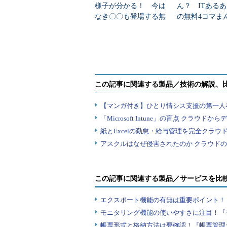
様子が分かる！ 今は
ん？ ITある
なき〇〇も登場する無
の無料4コマま
料の4コマまんが電子書
書籍「がんばれ
籍「がんばれ！アドミ
ミンくん」第51
ンくん」第1...
この記事に関連する製品／サービスを比
エクスポート機能の有無は重要ポイント！『
モニタリング機能の使いやすさに注目！『
帳票形式と格納方法は要確認！『帳票管理