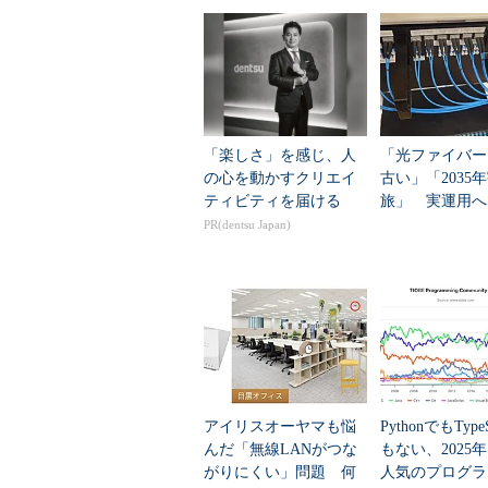
「楽しさ」を感じ、人
「光ファイバー
の心を動かすクリエイ
古い」「2035
ティビティを届ける
旅」 実運用へ
データセンター
PR(dentsu Japan)
アイリスオーヤマも悩
PythonでもTypeS
んだ「無線LANがつな
もない、2025
がりにくい」問題 何
人気のプログラ