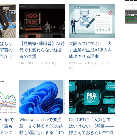
はもう
【見城徹×藤田晋】AI時
大阪ガスに学ぶ！ 大
年宇宙の
代でも変わらない経営
手企業が生成AI導入を
向かう
者の本質
成功させる理由
新技術
PR(FINCHI on GOETHE)
PR(ITmedia エンタープライ
ズ)
criptで
Windows Updateで要注
ChatGPTに「入力して
年「最も
意 甘く見るとPCの起
はいけない」5項目――
ミング
動も認証も止まる「3つ
押さえておきたい“生成