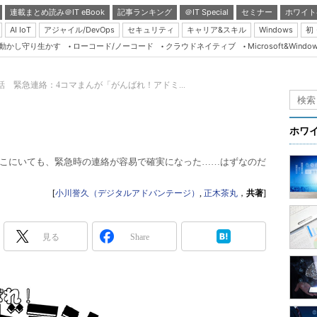
連載まとめ読み＠IT eBook
記事ランキング
＠IT Special
セミナー
ホワイト
AI IoT
アジャイル/DevOps
セキュリティ
キャリア&スキル
Windows
初
り動かし守り生かす
ローコード/ノーコード
クラウドネイティブ
Microsoft&Windo
Server & Storage
HTML5 + UX
6話 緊急連絡：4コマまんが「がんばれ！アドミ...
Smart & Social
Coding Edge
ホワ
Java Agile
こにいても、緊急時の連絡が容易で確実になった……はずなのだ
Database Expert
Linux ＆ OSS
[
小川誉久（デジタルアドバンテージ）
,
正木茶丸
，
共著
]
Master of IP Networ
Security & Trust
見る
Share
Test & Tools
Insider.NET
ブログ