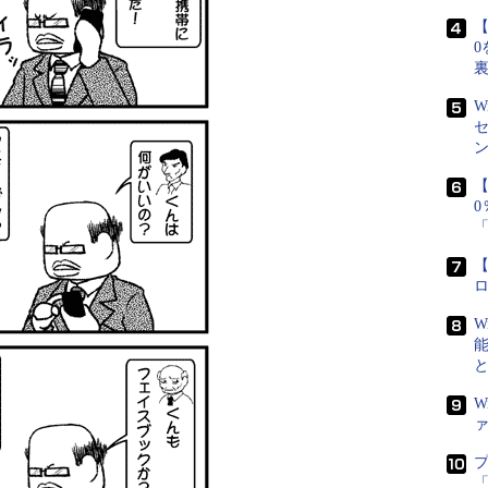
【
0
W
【
【
W
W
「