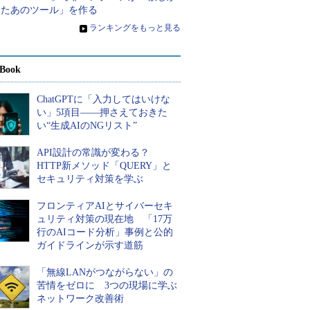
ったあのツール」を作る
»
ランキングをもっと見る
Book
ChatGPTに「入力してはいけな
い」5項目――押さえておきた
い“生成AIのNGリスト”
API設計の常識が変わる？
HTTP新メソッド「QUERY」と
セキュリティ対策を学ぶ
フロンティアAIとサイバーセキ
ュリティ対策の現在地 「17万
行のAIコード分析」事例と公的
ガイドラインが示す道筋
「無線LANがつながらない」の
苦情をゼロに 3つの現場に学ぶ
ネットワーク改善術