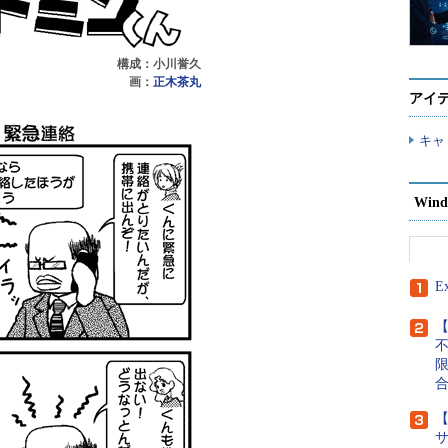
構成：小川誉久
画：
正木茶丸
アイ
キャ
Wind
E
【
【