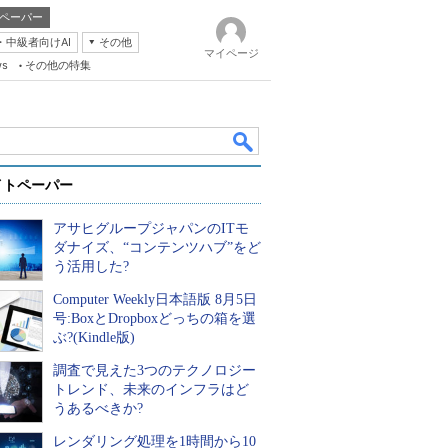
ペーパー
・中級者向けAI
その他
マイページ
ws
その他の特集
イトペーパー
アサヒグループジャパンのITモ
ダナイズ、“コンテンツハブ”をど
う活用した?
Computer Weekly日本語版 8月5日
k
号:BoxとDropboxどっちの箱を選
ぶ?(Kindle版)
調査で見えた3つのテクノロジー
トレンド、未来のインフラはど
うあるべきか?
レンダリング処理を1時間から10