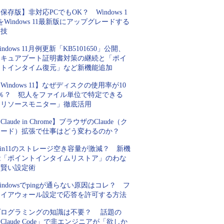
保存版】非対応PCでもOK？ Windows 1
をWindows 11最新版にアップグレードする
裏技
indows 11月例更新「KB5101650」公開、
セキュアブート証明書対策の継続と「ポイ
ントインタイム復元」など新機能追加
Windows 11】なぜディスクの使用率が10
0％？ 犯人をファイル単位で特定できる
「リソースモニター」徹底活用
Claude in Chrome】ブラウザのClaude（ク
ロード）拡張で仕事はどう変わるのか？
in11のストレージ空き容量が激減？ 新機
能「ポイントインタイムリストア」のわな
と賢い設定術
indowsでpingが通らない原因はコレ？ フ
ァイアウォール設定で応答を許可する方法
プログラミングの知識は不要？ 話題の
Claude Code」で非エンジニアが「欲しか