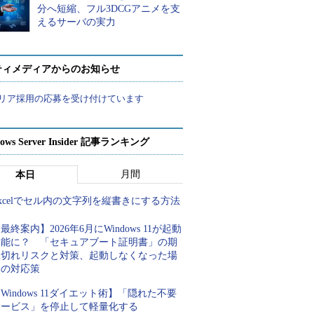
分へ短縮、フル3DCGアニメを支
えるサーバの実力
ティメディアからのお知らせ
リア採用の応募を受け付けています
ows Server Insider 記事ランキング
月間
本日
xcelでセル内の文字列を縦書きにする方法
最終案内】2026年6月にWindows 11が起動
不能に？ 「セキュアブート証明書」の期
限切れリスクと対策、起動しなくなった場
合の対応策
Windows 11ダイエット術】「隠れた不要
サービス」を停止して軽量化する