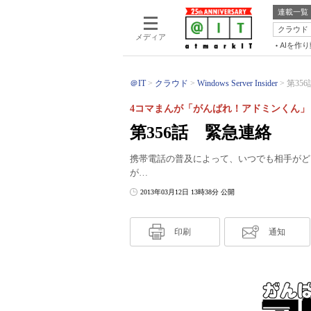
連載一覧
クラウド
メディア
AIを作
＠IT
クラウド
Windows Server Insider
第35
4コマまんが「がんばれ！アドミンくん」
第356話 緊急連絡
携帯電話の普及によって、いつでも相手がど
が…
2013年03月12日 13時38分 公開
印刷
通知