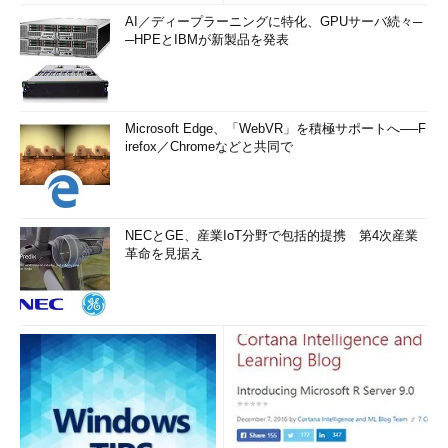
AI／ディープラーニングに特化、GPUサーバ続々─
─HPEとIBMが新製品を発表
Microsoft Edge、「WebVR」を積極サポートへ──F
irefox／Chromeなどと共同で
NECとGE、産業IoT分野で包括的提携 第4次産業
革命を見据え