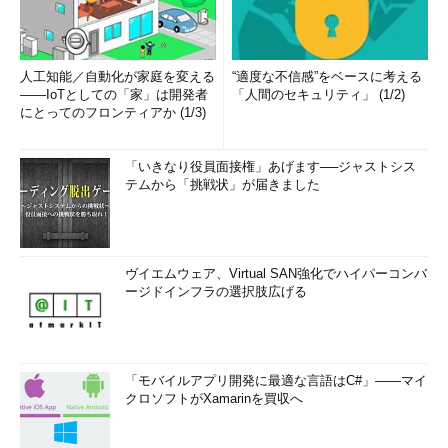
人工知能／自動化が家庭を変える
“適度な不信感”をベースに考える
――IoTとしての「家」は開発者
「人間のセキュリティ」 (1/2)
にとってのフロンティアか (1/3)
「いきなり役員面接権」あげます──ジャストシス
テムから「挑戦状」が届きました
ヴイエムウェア、Virtual SAN強化でハイパーコンバ
ージドインフラの選択肢広げる
「モバイルアプリ開発に最適な言語はC#」――マイ
クロソフトがXamarinを買収へ