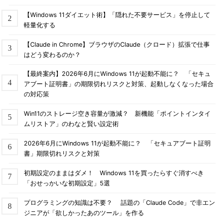
【Windows 11ダイエット術】「隠れた不要サービス」を停止して
軽量化する
【Claude in Chrome】ブラウザのClaude（クロード）拡張で仕事
はどう変わるのか？
【最終案内】2026年6月にWindows 11が起動不能に？ 「セキュ
アブート証明書」の期限切れリスクと対策、起動しなくなった場合
の対応策
Win11のストレージ空き容量が激減？ 新機能「ポイントインタイ
ムリストア」のわなと賢い設定術
2026年6月にWindows 11が起動不能に？ 「セキュアブート証明
書」期限切れリスクと対策
初期設定のままはダメ！ Windows 11を買ったらすぐ消すべき
「おせっかいな初期設定」5選
プログラミングの知識は不要？ 話題の「Claude Code」で非エン
ジニアが「欲しかったあのツール」を作る