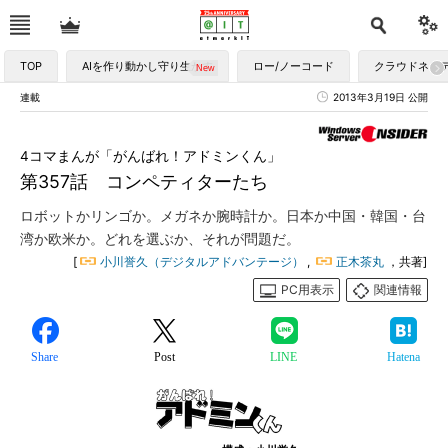
TOP
AIを作り動かし守り生かす
ロー/ノーコード
クラウドネイ
連載
2013年3月19日 公開
4コマまんが「がんばれ！アドミンくん」
第357話 コンペティターたち
ロボットかリンゴか。メガネか腕時計か。日本か中国・韓国・台
湾か欧米か。どれを選ぶか、それが問題だ。
[
小川誉久（デジタルアドバンテージ）
,
正木茶丸
，共著]
PC用表示
関連情報
Share
Post
LINE
Hatena