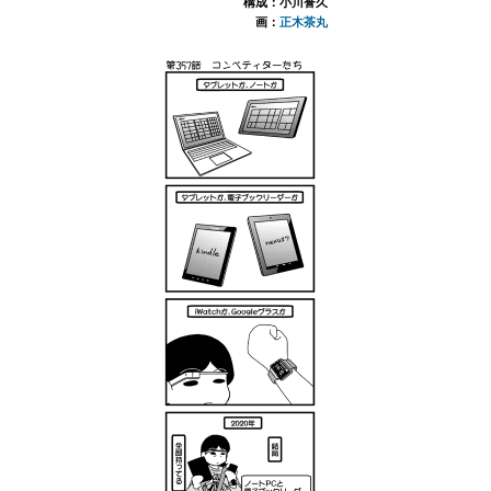
構成：小川誉久
画：
正木茶丸