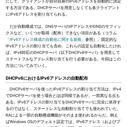
にして、クライアントが自分自身のIPv6アドレスを自動的に決定
する方法である。DHCPサーバを用意しなくても各クライアント
にIPv6アドレスを割り当てられる。
だが自動構成では、DNSサーバのIPアドレスやDNSのサフィッ
クスなど、いくつか取得（配布）できない項目がある（コラム
「
IPv6アドレス構成の自動化に関する規格
」参照）。固定的な
IPv6アドレスの割り当ても含め、これらの設定も自動化したけれ
ば、IPv6対応のDHCPサーバ（以下DHCPv6サーバ）を用意して
ステートフルなアドレス割り当てを行う必要がある。今回はこの
方法についてみていく。
DHCPv6におけるIPv6アドレスの自動配布
DHCPv6サーバを使ったIPv6アドレスの割り当て方法は、IPv4
でDHCPサーバを使う場合とほぼ同様であるが、一部異なる点も
ある。IPv6アドレスの割り当てをDHCPv6サーバに完全に依存す
るのではなく、ステートレスな自動割り当てでも使われていた、
RAによる一部の自動構成機能がそのまま使われるからだ。例え
ばWindows OSのデフォルト設定では、IPv6アドレス（およびプ