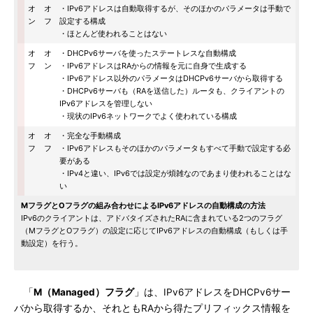
オ
オ
・IPv6アドレスは自動取得するが、そのほかのパラメータは手動で
ン
フ
設定する構成
・ほとんど使われることはない
オ
オ
・DHCPv6サーバを使ったステートレスな自動構成
フ
ン
・IPv6アドレスはRAからの情報を元に自身で生成する
・IPv6アドレス以外のパラメータはDHCPv6サーバから取得する
・DHCPv6サーバも（RAを送信した）ルータも、クライアントの
IPv6アドレスを管理しない
・現状のIPv6ネットワークでよく使われている構成
オ
オ
・完全な手動構成
フ
フ
・IPv6アドレスもそのほかのパラメータもすべて手動で設定する必
要がある
・IPv4と違い、IPv6では設定が煩雑なのであまり使われることはな
い
MフラグとOフラグの組み合わせによるIPv6アドレスの自動構成の方法
IPv6のクライアントは、アドバタイズされたRAに含まれている2つのフラグ
（MフラグとOフラグ）の設定に応じてIPv6アドレスの自動構成（もしくは手
動設定）を行う。
「
M（Managed）フラグ
」は、IPv6アドレスをDHCPv6サー
バから取得するか、それともRAから得たプリフィックス情報を