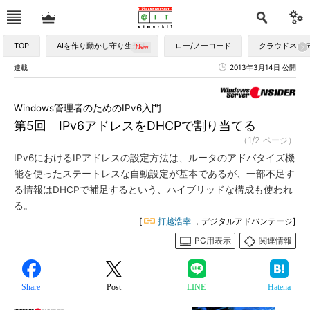
TOP
AIを作り動かし守り生かす
ロー/ノーコード
クラウドネイ
連載
2013年3月14日 公開
Windows管理者のためのIPv6入門
第5回 IPv6アドレスをDHCPで割り当てる
（1/2 ページ）
IPv6におけるIPアドレスの設定方法は、ルータのアドバタイズ機
能を使ったステートレスな自動設定が基本であるが、一部不足す
る情報はDHCPで補足するという、ハイブリッドな構成も使われ
る。
[
打越浩幸
，デジタルアドバンテージ]
PC用表示
関連情報
Share
Post
LINE
Hatena