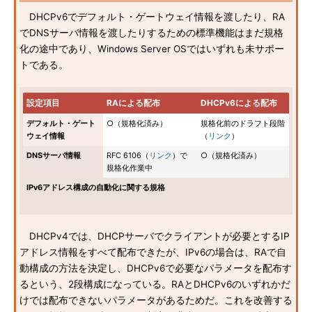
DHCPv6でデフォルト・ゲートウェイ情報を渡したり、RA
でDNSサーバ情報を渡したりするための標準機能はまだ規格
化の途中であり、Windows Server OSではいずれも未サポー
トである。
設定項目
RAによる配布
DHCPv6による配布
デフォルト・ゲート
○（規格化済み）
規格化前のドラフト段階
ウェイ情報
（
リンク
）
DNSサーバ情報
RFC 6106（
リンク
）で
○（規格化済み）
規格化作業中
IPv6アドレス構成の自動化に関する規格
DHCPv4では、DHCPサーバでクライアントが必要とするIP
アドレス情報をすべて配布できたが、IPv6の場合は、RAで自
動構成の方法を決定し、DHCPv6で必要なパラメータを配布す
るという、2段構成になっている。RAとDHCPv6のいずれかだ
けでは配布できないパラメータがあるためだ。これを改善する