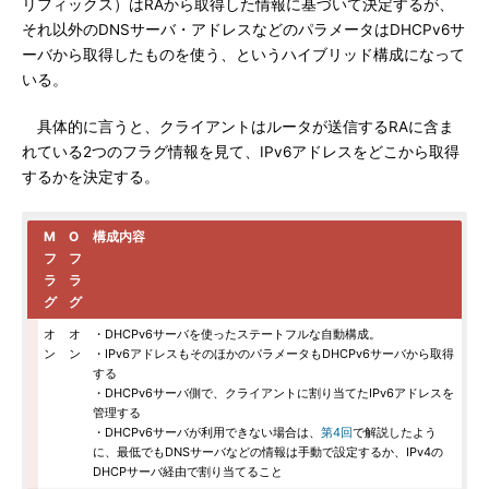
リフィックス）はRAから取得した情報に基づいて決定するが、
それ以外のDNSサーバ・アドレスなどのパラメータはDHCPv6サ
ーバから取得したものを使う、というハイブリッド構成になって
いる。
具体的に言うと、クライアントはルータが送信するRAに含ま
れている2つのフラグ情報を見て、IPv6アドレスをどこから取得
するかを決定する。
M
O
構成内容
フ
フ
ラ
ラ
グ
グ
オ
オ
・DHCPv6サーバを使ったステートフルな自動構成。
ン
ン
・IPv6アドレスもそのほかのパラメータもDHCPv6サーバから取得
する
・DHCPv6サーバ側で、クライアントに割り当てたIPv6アドレスを
管理する
・DHCPv6サーバが利用できない場合は、
第4回
で解説したよう
に、最低でもDNSサーバなどの情報は手動で設定するか、IPv4の
DHCPサーバ経由で割り当てること