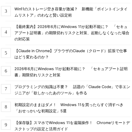
Win11のストレージ空き容量が激減？ 新機能「ポイントインタイ
ムリストア」のわなと賢い設定術
【最終案内】2026年6月にWindows 11が起動不能に？ 「セキュ
アブート証明書」の期限切れリスクと対策、起動しなくなった場合
の対応策
【Claude in Chrome】ブラウザのClaude（クロード）拡張で仕事
はどう変わるのか？
2026年6月にWindows 11が起動不能に？ 「セキュアブート証明
書」期限切れリスクと対策
プログラミングの知識は不要？ 話題の「Claude Code」で非エン
ジニアが「欲しかったあのツール」を作る
初期設定のままはダメ！ Windows 11を買ったらすぐ消すべき
「おせっかいな初期設定」5選
【保存版】スマホでWindows 11を遠隔操作！ Chromeリモートデ
スクトップの設定と活用ガイド