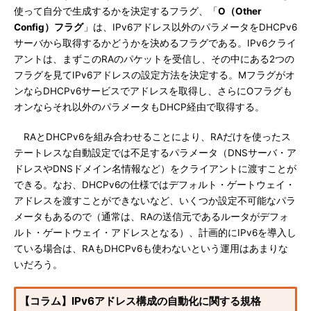
使って自分で生成するかを決定するフラグ、「
O（Other
Config）フラグ
」は、IPv6アドレス以外のパラメータをDHCPv6
サーバから取得するかどうかを決めるフラグである。IPv6クライ
アントは、まずこのRAのパケットを受信し、その中にある2つの
フラグを見てIPv6アドレスの設定方法を決定する。Mフラグがオ
ンならDHCPv6サービスでアドレスを取得し、さらにOフラグも
オンならそれ以外のパラメータもDHCP経由で取得する。
RAとDHCPv6を組み合わせることにより、RAだけを使ったス
テートレスな自動設定では不足するパラメータ（DNSサーバ・ア
ドレスやDNSドメイン名情報など）をクライアントに渡すことが
できる。なお、DHCPv6の仕様ではデフォルト・ゲートウェイ・
アドレスを渡すことができないなど、いくつか設定不可能なパラ
メータもあるので（通常は、RAの送信元であるルータがデフォ
ルト・ゲートウェイ・アドレスとなる）、計画的にIPv6を導入し
ている場合は、RAもDHCPv6も使わないという運用はあまりな
いだろう。
【コラム】IPv6アドレス構成の自動化に関する規格