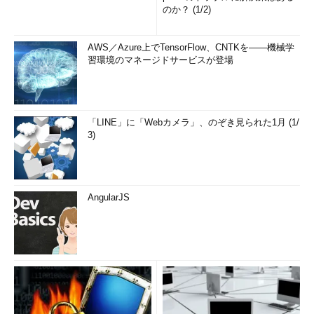
のか？ (1/2)
AWS／Azure上でTensorFlow、CNTKを――機械学
習環境のマネージドサービスが登場
「LINE」に「Webカメラ」、のぞき見られた1月 (1/
3)
AngularJS