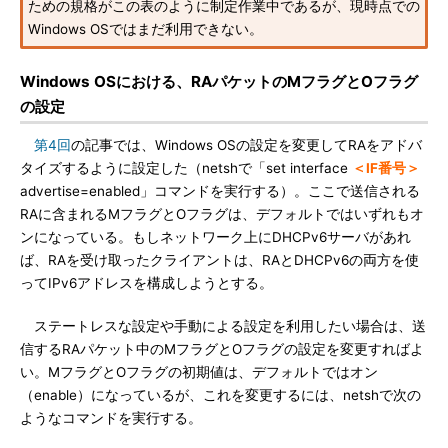
ための規格がこの表のように制定作業中であるが、現時点での
Windows OSではまだ利用できない。
Windows OSにおける、RAパケットのMフラグとOフラグ
の設定
第4回
の記事では、Windows OSの設定を変更してRAをアドバ
タイズするように設定した（netshで「set interface
＜IF番号＞
advertise=enabled」コマンドを実行する）。ここで送信される
RAに含まれるMフラグとOフラグは、デフォルトではいずれもオ
ンになっている。もしネットワーク上にDHCPv6サーバがあれ
ば、RAを受け取ったクライアントは、RAとDHCPv6の両方を使
ってIPv6アドレスを構成しようとする。
ステートレスな設定や手動による設定を利用したい場合は、送
信するRAパケット中のMフラグとOフラグの設定を変更すればよ
い。MフラグとOフラグの初期値は、デフォルトではオン
（enable）になっているが、これを変更するには、netshで次の
ようなコマンドを実行する。