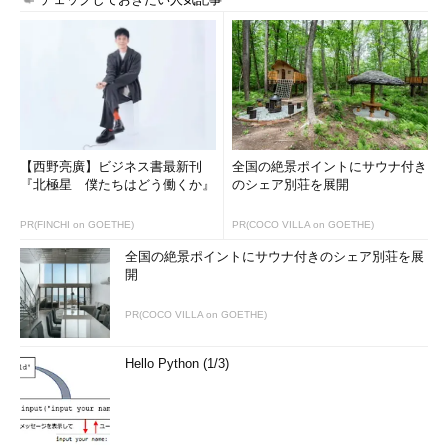
【西野亮廣】ビジネス書最新刊
全国の絶景ポイントにサウナ付き
『北極星 僕たちはどう働くか』
のシェア別荘を展開
PR(FINCHI on GOETHE)
PR(COCO VILLA on GOETHE)
全国の絶景ポイントにサウナ付きのシェア別荘を展
開
PR(COCO VILLA on GOETHE)
Hello Python (1/3)