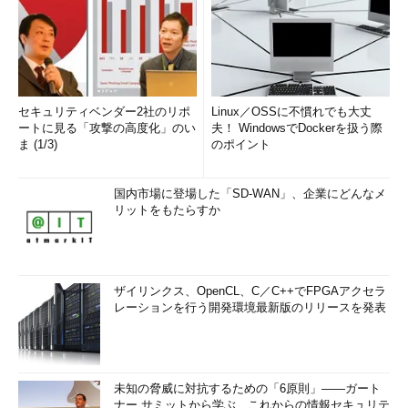
セキュリティベンダー2社のリポ
Linux／OSSに不慣れでも大丈
ートに見る「攻撃の高度化」のい
夫！ WindowsでDockerを扱う際
ま (1/3)
のポイント
国内市場に登場した「SD-WAN」、企業にどんなメ
リットをもたらすか
ザイリンクス、OpenCL、C／C++でFPGAアクセラ
レーションを行う開発環境最新版のリリースを発表
未知の脅威に対抗するための「6原則」――ガート
ナー サミットから学ぶ、これからの情報セキュリテ