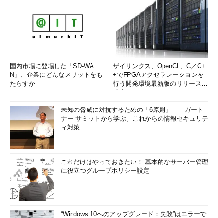
国内市場に登場した「SD-WA
ザイリンクス、OpenCL、C／C+
N」、企業にどんなメリットをも
+でFPGAアクセラレーションを
たらすか
行う開発環境最新版のリリースを
発表
未知の脅威に対抗するための「6原則」――ガート
ナー サミットから学ぶ、これからの情報セキュリテ
ィ対策
これだけはやっておきたい！ 基本的なサーバー管理
に役立つグループポリシー設定
“Windows 10へのアップグレード：失敗”はエラーで