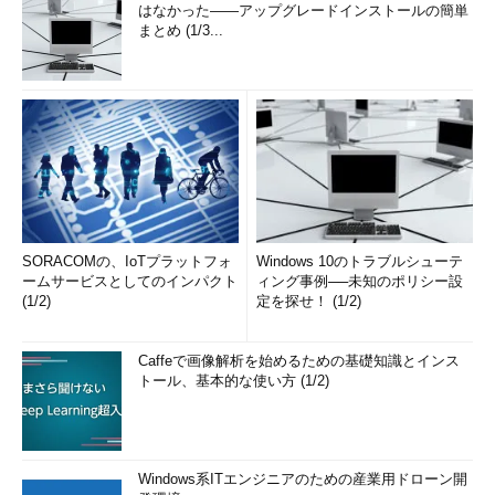
はなかった――アップグレードインストールの簡単
まとめ (1/3...
SORACOMの、IoTプラットフォ
Windows 10のトラブルシューテ
ームサービスとしてのインパクト
ィング事例──未知のポリシー設
(1/2)
定を探せ！ (1/2)
Caffeで画像解析を始めるための基礎知識とインス
トール、基本的な使い方 (1/2)
Windows系ITエンジニアのための産業用ドローン開