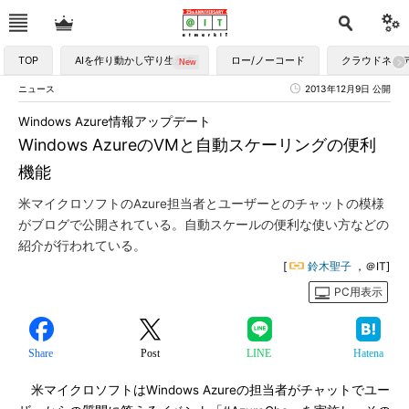
TOP
AIを作り動かし守り生かす
ロー/ノーコード
クラウドネイ
ニュース
2013年12月9日 公開
Windows Azure情報アップデート
Windows AzureのVMと自動スケーリングの便利
機能
米マイクロソフトのAzure担当者とユーザーとのチャットの模様
がブログで公開されている。自動スケールの便利な使い方などの
紹介が行われている。
[
鈴木聖子
，＠IT]
PC用表示
Share
Post
LINE
Hatena
米マイクロソフトはWindows Azureの担当者がチャットでユー