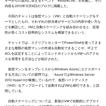
ザーからの質問に答えるイベント「#AzureCha」を実施し、その
内容を2013年12月6日のブログに掲載した。
今回のチャットは仮想マシン（VM）と自動スケーリングをテ
ーマとしたもの。それぞれの担当者がサービスの内容や使い方な
どを解説した。VMと自動スケーリングを組み合わせると、拡張
性が高くコスト効率的なシステムを構築できるという。
チャットでは、スクリプトセンターでPowerShellを使ってさま
ざまな種類の仮想マシンの作成を自動化できることや、IP上で
ACLを設定することによってエンドポイントからVMへのアクセ
スを管理する方法などが紹介された。
仮想マシンをオンプレミスからWindows Azureにエクスポート
する方法についての質問では、「AzureではWindows Server
2012 Hyper-Vが稼働しているので、仮想ハードディスク
（VHD）をアップロードして起動すればVMも移行できる」と説
明している。
自動スケーリングについては、新規のVMで自動的にデプロイ