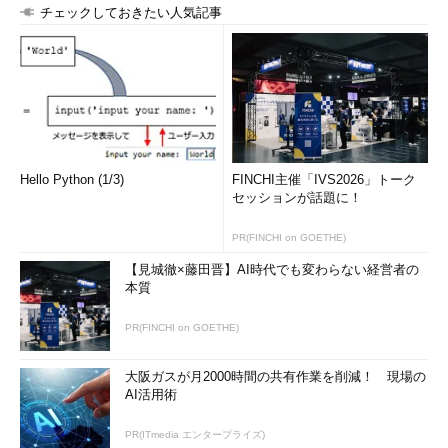
チェックしておきたい人気記事
Hello Python (1/3)
FINCHI主催「IVS2026」トーク
セッションが話題に！
PR(FINCHI on GOETHE)
【見城徹×藤田晋】AI時代でも変わらない経営者の
本質
PR(FINCHI on GOETHE)
大阪ガスが月2000時間の共有作業を削減！ 現場の
AI活用術
PR(ITmedia エンタープライズ)