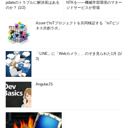
pdateのトラブルに解決策はある
NTKを――機械学習環境のマネー
のか？ (1/2)
ジドサービスが登場
AzureでIoTプロジェクトを共同検証する「IoTビジ
ネス共創ラボ」
「LINE」に「Webカメラ」、のぞき見られた1月 (1/
3)
AngularJS