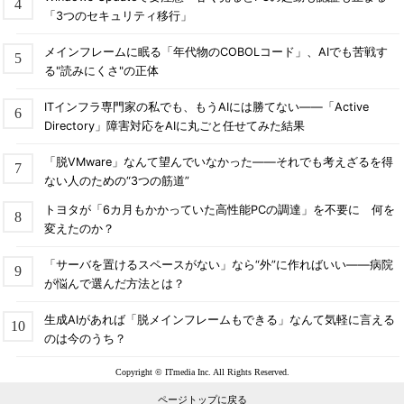
「3つのセキュリティ移行」
メインフレームに眠る「年代物のCOBOLコード」、AIでも苦戦す
る"読みにくさ"の正体
ITインフラ専門家の私でも、もうAIには勝てない――「Active
Directory」障害対応をAIに丸ごと任せてみた結果
「脱VMware」なんて望んでいなかった――それでも考えざるを得
ない人のための“3つの筋道”
トヨタが「6カ月もかかっていた高性能PCの調達」を不要に 何を
変えたのか？
「サーバを置けるスペースがない」なら“外”に作ればいい――病院
が悩んで選んだ方法とは？
生成AIがあれば「脱メインフレームもできる」なんて気軽に言える
のは今のうち？
Copyright © ITmedia Inc. All Rights Reserved.
ページトップに戻る