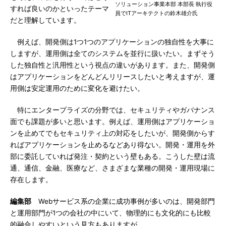
ソリューション事業本部 本部長 執行役
すれば良いのかといったテーマ
員でITアーキテクトの鈴木雄介氏
だと理解しています。
例えば、開発側は1つ1つのアプリケーションの独自性を大事に
しますが、運用側は全てのシステムを並行に扱いたい。まずそう
した独自性と汎用性という視点の違いがあります。また、開発側
はアプリケーションをどんどんリリースしたいと考えますが、運
用側は安定運用のために変化を避けたい。
特にエンタープライズの分野では、セキュリティやガバナンス
面でも課題が多いと思います。例えば、運用側はアプリケーショ
ンを止めてでもセキュリティ上の対応をしたいが、開発側からす
ればアプリケーションを止めるなどあり得ない。開発・運用を外
部に委託していれば発注・契約という壁もある。こうした壁は流
通、通信、金融、医療など、さまざまな業種の開発・運用現場に
存在します。
編集部
Webサービス系の企業に成功事例が多いのは、開発部門
と運用部門が1つの会社の中にいて、物理的にも文化的にも比較
的融合しやすいという見方もありますが。