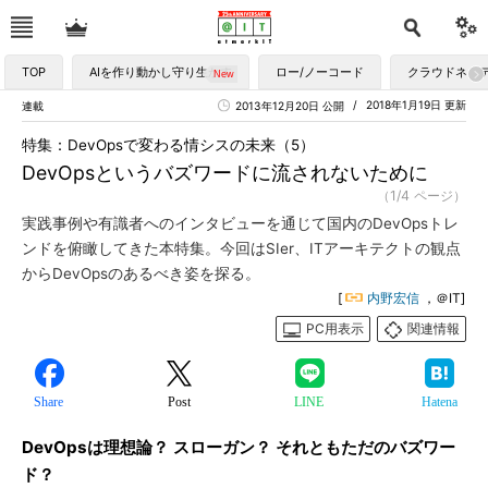
TOP
AIを作り動かし守り生かす
ロー/ノーコード
クラウドネイ
2018年1月19日 更新
連載
2013年12月20日 公開
特集：DevOpsで変わる情シスの未来（5）
DevOpsというバズワードに流されないために
（1/4 ページ）
実践事例や有識者へのインタビューを通じて国内のDevOpsトレ
ンドを俯瞰してきた本特集。今回はSIer、ITアーキテクトの観点
からDevOpsのあるべき姿を探る。
[
内野宏信
，＠IT]
PC用表示
関連情報
Share
Post
LINE
Hatena
DevOpsは理想論？ スローガン？ それともただのバズワー
ド？