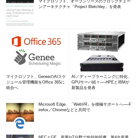
マイクロソフト、オープンソースのブロックチェー
ンアーキテクチャ「Project Bletchley」を発表
マイクロソフト、GeneeのAIスケ
AI／ディープラーニングに特化、
ジュール管理機能をOffice 365に
GPUサーバ続々──HPEとIBMが
統合へ
新製品を発表
Microsoft Edge、「WebVR」を積極サポートへ──F
irefox／Chromeなどと共同で
NECとGE、産業IoT分野で包括的提携 第4次産業