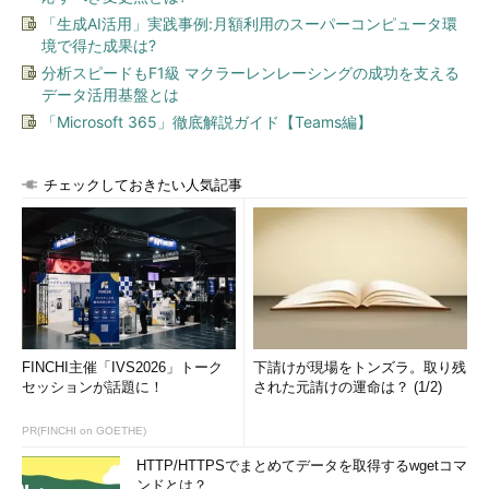
「生成AI活用」実践事例:月額利用のスーパーコンピュータ環
境で得た成果は?
分析スピードもF1級 マクラーレンレーシングの成功を支える
データ活用基盤とは
「Microsoft 365」徹底解説ガイド【Teams編】
チェックしておきたい人気記事
FINCHI主催「IVS2026」トーク
下請けが現場をトンズラ。取り残
セッションが話題に！
された元請けの運命は？ (1/2)
PR(FINCHI on GOETHE)
HTTP/HTTPSでまとめてデータを取得するwgetコマ
ンドとは？