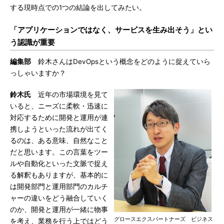
する現時点での1つの結論を出してみたい。
「アプリケーションではなく、サービスを生み出そう」とい
う認識が重要
編集部
鈴木さんはDevOpsという概念をどのように捉えていら
っしゃいますか？
鈴木氏
近年の市場環境を見て
いると、ニーズに柔軟・迅速に
対応するために開発と運用が連
携しようといった流れが出てく
るのは、ある意味、自然なこと
だと思います。この言葉をツー
ルや自動化といった文脈で捉え
る解釈もありますが、基本的に
は開発部門と運用部門のカルチ
ャーの違いをどう融合していく
のか、開発と運用が一緒に物事
グロースエクスパートナーズ ビジネス
を考え、業務を行う上ではどう