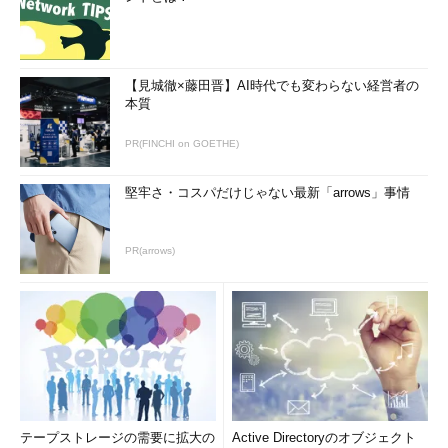
【見城徹×藤田晋】AI時代でも変わらない経営者の
本質
PR(FINCHI on GOETHE)
堅牢さ・コスパだけじゃない最新「arrows」事情
PR(arrows)
テープストレージの需要に拡大の
Active Directoryのオブジェクト