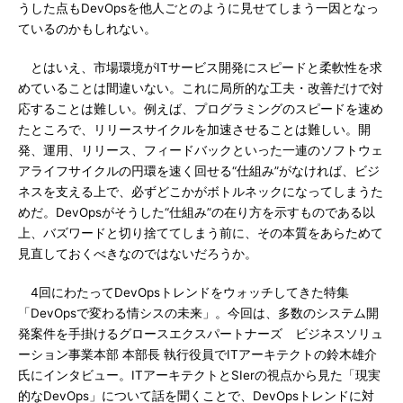
うした点もDevOpsを他人ごとのように見せてしまう一因となっ
ているのかもしれない。
とはいえ、市場環境がITサービス開発にスピードと柔軟性を求
めていることは間違いない。これに局所的な工夫・改善だけで対
応することは難しい。例えば、プログラミングのスピードを速め
たところで、リリースサイクルを加速させることは難しい。開
発、運用、リリース、フィードバックといった一連のソフトウェ
アライフサイクルの円環を速く回せる“仕組み”がなければ、ビジ
ネスを支える上で、必ずどこかがボトルネックになってしまうた
めだ。DevOpsがそうした“仕組み”の在り方を示すものである以
上、バズワードと切り捨ててしまう前に、その本質をあらためて
見直しておくべきなのではないだろうか。
4回にわたってDevOpsトレンドをウォッチしてきた特集
「DevOpsで変わる情シスの未来」。今回は、多数のシステム開
発案件を手掛けるグロースエクスパートナーズ ビジネスソリュ
ーション事業本部 本部長 執行役員でITアーキテクトの鈴木雄介
氏にインタビュー。ITアーキテクトとSIerの視点から見た「現実
的なDevOps」について話を聞くことで、DevOpsトレンドに対