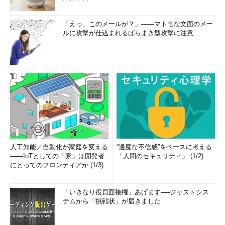
「えっ、このメールが？」――マトモな文面のメー
ルに攻撃が仕込まれるばらまき型攻撃に注意
人工知能／自動化が家庭を変える
“適度な不信感”をベースに考える
――IoTとしての「家」は開発者
「人間のセキュリティ」 (1/2)
にとってのフロンティアか (1/3)
「いきなり役員面接権」あげます──ジャストシス
テムから「挑戦状」が届きました