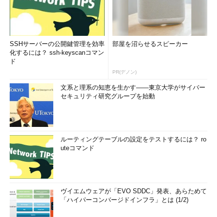
SSHサーバーの公開鍵管理を効率
部屋を沼らせるスピーカー
化するには？ ssh-keyscanコマン
ド
PR(デノン)
文系と理系の知恵を生かす――東京大学がサイバー
セキュリティ研究グループを始動
ルーティングテーブルの設定をテストするには？ ro
uteコマンド
ヴイエムウェアが「EVO SDDC」発表、あらためて
「ハイパーコンバージドインフラ」とは (1/2)