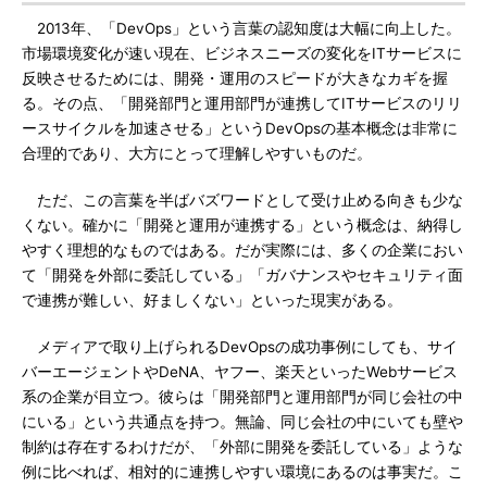
2013年、「DevOps」という言葉の認知度は大幅に向上した。
市場環境変化が速い現在、ビジネスニーズの変化をITサービスに
反映させるためには、開発・運用のスピードが大きなカギを握
る。その点、「開発部門と運用部門が連携してITサービスのリリ
ースサイクルを加速させる」というDevOpsの基本概念は非常に
合理的であり、大方にとって理解しやすいものだ。
ただ、この言葉を半ばバズワードとして受け止める向きも少な
くない。確かに「開発と運用が連携する」という概念は、納得し
やすく理想的なものではある。だが実際には、多くの企業におい
て「開発を外部に委託している」「ガバナンスやセキュリティ面
で連携が難しい、好ましくない」といった現実がある。
メディアで取り上げられるDevOpsの成功事例にしても、サイ
バーエージェントやDeNA、ヤフー、楽天といったWebサービス
系の企業が目立つ。彼らは「開発部門と運用部門が同じ会社の中
にいる」という共通点を持つ。無論、同じ会社の中にいても壁や
制約は存在するわけだが、「外部に開発を委託している」ような
例に比べれば、相対的に連携しやすい環境にあるのは事実だ。こ