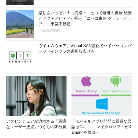
楽しさいっぱい！北海道・ニセコで避暑の夏旅 絶景
とアクティビティが揃う「ニセコ東急 グラン・ヒラ
フ」～東急不動産
PR(東急不動産)
ヴイエムウェア、Virtual SAN強化でハイパーコンバ
ージドインフラの選択肢広げる
アクセンチュアが追求する「最適
「モバイルアプリ開発に最適な言
なユーザー接点」づくりの舞台裏
語はC#」――マイクロソフトがX
amarinを買収へ