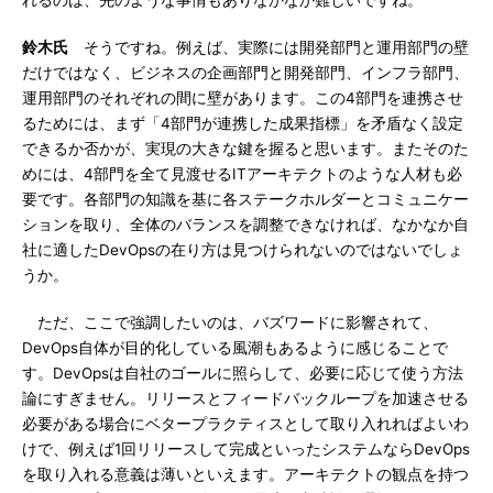
れるのは、先のような事情もありなかなか難しいですね。
鈴木氏
そうですね。例えば、実際には開発部門と運用部門の壁
だけではなく、ビジネスの企画部門と開発部門、インフラ部門、
運用部門のそれぞれの間に壁があります。この4部門を連携させ
るためには、まず「4部門が連携した成果指標」を矛盾なく設定
できるか否かが、実現の大きな鍵を握ると思います。またそのた
めには、4部門を全て見渡せるITアーキテクトのような人材も必
要です。各部門の知識を基に各ステークホルダーとコミュニケー
ションを取り、全体のバランスを調整できなければ、なかなか自
社に適したDevOpsの在り方は見つけられないのではないでしょ
うか。
ただ、ここで強調したいのは、バズワードに影響されて、
DevOps自体が目的化している風潮もあるように感じることで
す。DevOpsは自社のゴールに照らして、必要に応じて使う方法
論にすぎません。リリースとフィードバックループを加速させる
必要がある場合にベタープラクティスとして取り入れればよいわ
けで、例えば1回リリースして完成といったシステムならDevOps
を取り入れる意義は薄いといえます。アーキテクトの観点を持つ