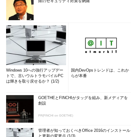
限のセキュリティ対策を網羅
Windows 10への強行アップデー
国内DevOpsトレンドは、これか
トで、古いウルトラモバイルPC
らが本番
は輝きを取り戻せるか？ (1/2)
GOETHEとFINCHIがタッグを組み、新メディアを
創設
PR(FINCHI on GOETHE)
管理者が知っておくべきOffice 2016のインストール
と更新の変更点 (1/3)