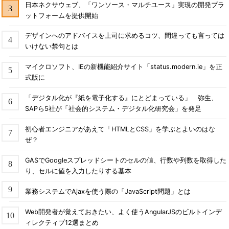
日本ネクサウェブ、「ワンソース・マルチユース」実現の開発プラ
ットフォームを提供開始
デザインへのアドバイスを上司に求めるコツ、間違っても言っては
いけない禁句とは
マイクロソフト、IEの新機能紹介サイト「status.modern.ie」を正
式版に
「デジタル化が『紙を電子化する』にとどまっている」 弥生、
SAPら5社が「社会的システム・デジタル化研究会」を発足
初心者エンジニアがあえて「HTMLとCSS」を学ぶとよいのはな
ぜ？
GASでGoogleスプレッドシートのセルの値、行数や列数を取得した
り、セルに値を入力したりする基本
業務システムでAjaxを使う際の「JavaScript問題」とは
Web開発者が覚えておきたい、よく使うAngularJSのビルトインデ
ィレクティブ12選まとめ