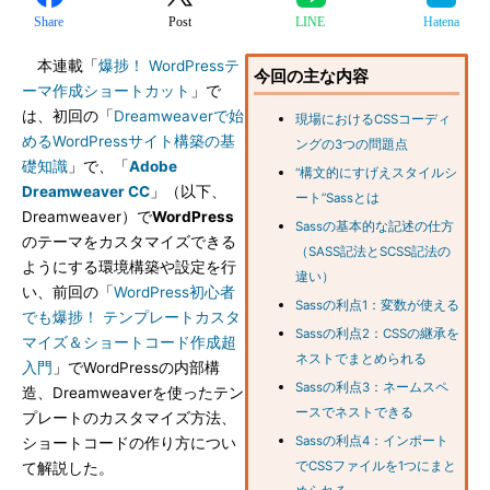
Share
Post
LINE
Hatena
本連載「
爆捗！ WordPressテ
今回の主な内容
ーマ作成ショートカット
」で
は、初回の「
Dreamweaverで始
現場におけるCSSコーディ
めるWordPressサイト構築の基
ングの3つの問題点
礎知識
」で、「
Adobe
“構文的にすげえスタイルシ
Dreamweaver CC
」（以下、
ート”Sassとは
Dreamweaver）で
WordPress
Sassの基本的な記述の仕方
のテーマをカスタマイズできる
（SASS記法とSCSS記法の
ようにする環境構築や設定を行
違い）
い、前回の「
WordPress初心者
Sassの利点1：変数が使える
でも爆捗！ テンプレートカスタ
Sassの利点2：CSSの継承を
マイズ＆ショートコード作成超
ネストでまとめられる
入門
」でWordPressの内部構
Sassの利点3：ネームスペ
造、Dreamweaverを使ったテン
ースでネストできる
プレートのカスタマイズ方法、
Sassの利点4：インポート
ショートコードの作り方につい
でCSSファイルを1つにまと
て解説した。