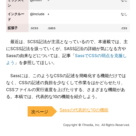
ミックスイ
@mixin
=
なし
ン
インクルー
@include
+
なし
ド
拡張子
.scss
.sass
.css
最近は、SCSS記法が主流となっているので、本連載では、主
にSCSS記法を扱っていくが、SASS記法の詳細が気になる方や
Sassの由来などについては、記事「
SassでCSSの弱点を克服し
よう
」を参照してほしい。
Sassには、このようなCSSの記述を簡略化する機能だけでは
なく、CSSの記述の負担を少なくして作業をはかどらせたり、
CSSファイルの実行速度を上げたりする、さまざまな機能があ
る。本稿では、代表的な10の機能を紹介しよう。
Sassの代表的な10の機能
Copyright © ITmedia, Inc. All Rights Reserved.