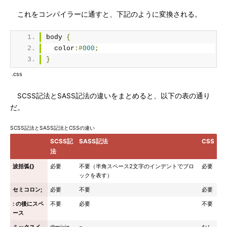
これをコンパイラーに通すと、下記のように変換される。
body 
{
  color
:#
000
;
}
.css
SCSS記法とSASS記法の違いをまとめると、以下の表の通り
だ。
SCSS記法とSASS記法とCSSの違い
SCSS記
SASS記法
CSS
法
波括弧{}
必要
不要（半角スペース2文字のインデントでブロ
必要
ックを表す）
セミコロン;
必要
不要
必要
: の後にスペ
不要
必要
不要
ース