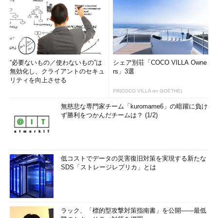
“必要ないもの／使わないもの”は
シェア別荘「COCO VILLA Owne
無効化し、クライアントのセキュ
rs」3選
リティを向上させる
PR(COCO VILLA on GOETHE)
無慈悲な専門家チーム「kuromame6」の暗躍に負け
ず勝利をつかんだチームは？ (1/2)
低コストでデータの災害復旧対策を実現する新たな
SDS「ストレージレプリカ」とは
ラック、「標的型攻撃対策指南書」を公開――最低