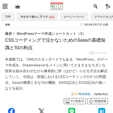
TOP
AIを作り動かし守り生かす
ロー/ノーコード
クラウドネイ
連載
2014年2月17日 公開
爆捗！ WordPressテーマ作成ショートカット（3）
CSSコーディングで泣かないためのSassの基礎知
識と10の利点
（1/3 ページ）
本連載では、CMSのスタンダードでもある「WordPress」のテー
マ作成を、Dreamweaverをメインに用いてさまざまなモダンな
技術を組み合わせながら爆発的に捗（はかど）らせる方法を解説
していく。今回は、現場におけるCSSコーディングの3つの問題
点、Sassの概要と主な10の機能、SASS記法とSCSS記法の違い
などを紹介。
[
岡本紳吾
，hatte.Inc]
PC用表示
関連情報