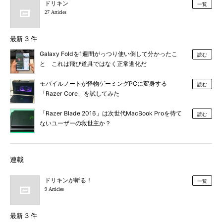
ドリキン
一覧
27 Articles
最新 3 件
Galaxy Foldを1週間がっつり使い倒して分かったこ
読む
と これは飛び道具ではなく正常進化だ
モバイルノートが怪物ゲーミングPCに変身する
読む
「Razer Core」を試してみた
「Razer Blade 2016」は次世代MacBook Proを待て
読む
ないユーザーの救世主か？
連載
ドリキンが斬る！
一覧
9 Articles
最新 3 件