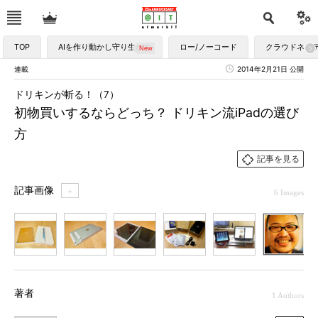
TOP
AIを作り動かし守り生かす
ロー/ノーコード
クラウドネイ
連載
2014年2月21日 公開
ドリキンが斬る！（7）
初物買いするならどっち？ ドリキン流iPadの選び
方
記事を見る
記事画像
＋
6 Images
1
2
3
4
5
6
著者
1 Authors