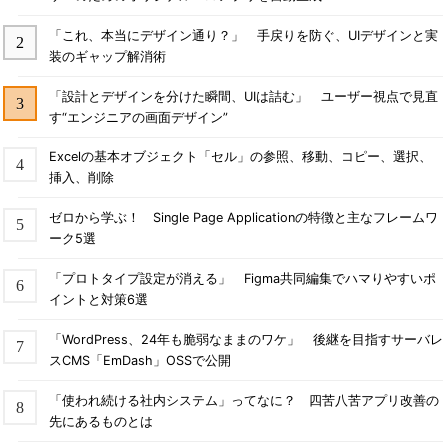
「これ、本当にデザイン通り？」 手戻りを防ぐ、UIデザインと実
装のギャップ解消術
「設計とデザインを分けた瞬間、UIは詰む」 ユーザー視点で見直
す“エンジニアの画面デザイン”
Excelの基本オブジェクト「セル」の参照、移動、コピー、選択、
挿入、削除
ゼロから学ぶ！ Single Page Applicationの特徴と主なフレームワ
ーク5選
「プロトタイプ設定が消える」 Figma共同編集でハマりやすいポ
イントと対策6選
「WordPress、24年も脆弱なままのワケ」 後継を目指すサーバレ
スCMS「EmDash」OSSで公開
「使われ続ける社内システム」ってなに？ 四苦八苦アプリ改善の
先にあるものとは