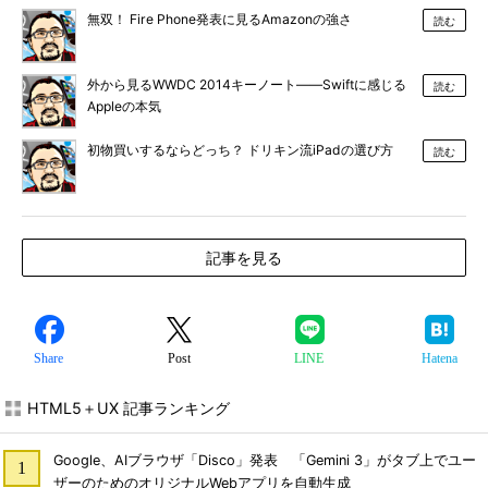
無双！ Fire Phone発表に見るAmazonの強さ
読む
外から見るWWDC 2014キーノート――Swiftに感じる
読む
Appleの本気
初物買いするならどっち？ ドリキン流iPadの選び方
読む
記事を見る
Share
Post
LINE
Hatena
HTML5＋UX 記事ランキング
Google、AIブラウザ「Disco」発表 「Gemini 3」がタブ上でユー
ザーのためのオリジナルWebアプリを自動生成