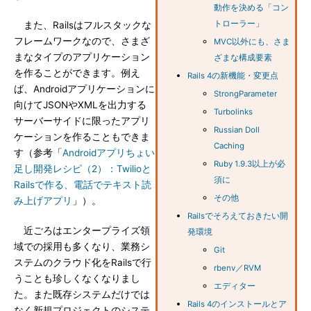
動作を決める「コン
トローラー」
また、Railsはフルスタックな
フレームワークなので、さまざ
MVC以外にも、さま
まなタイプのアプリケーション
ざまな構成要素
を作ることができます。例え
Rails 4の新機能・変更点
ば、Androidアプリケーションに
StrongParameter
向けてJSONやXMLを出力する
Turbolinks
サーバーサイドに限ったアプリ
Russian Doll
ケーションを作ることもできま
Caching
す（参考「
Androidアプリちょい
Ruby 1.9.3以上が必
足し開発レシピ（2）：Twilioと
須に
Railsで作る、電話でテキスト読
その他
み上げアプリ
」）。
Railsでそろえておきたい開
近ごろはエンタープライズ領
発環境
域での採用も多くなり、業務シ
Git
ステムのクラウド化をRailsで行
rbenv／RVM
うことも珍しくなくなりまし
エディター
た。また既存システムだけでは
Rails 4のインストールとア
なく新規プロジェクトのシステ