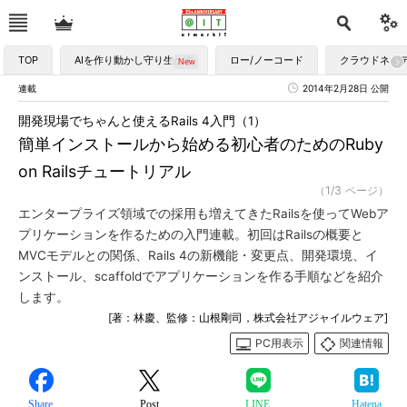
TOP
AIを作り動かし守り生かす
ロー/ノーコード
クラウドネイ
連載
2014年2月28日 公開
開発現場でちゃんと使えるRails 4入門（1）
簡単インストールから始める初心者のためのRuby
on Railsチュートリアル
（1/3 ページ）
エンタープライズ領域での採用も増えてきたRailsを使ってWebア
プリケーションを作るための入門連載。初回はRailsの概要と
MVCモデルとの関係、Rails 4の新機能・変更点、開発環境、イ
ンストール、scaffoldでアプリケーションを作る手順などを紹介
します。
[著：林慶、監修：山根剛司，株式会社アジャイルウェア]
PC用表示
関連情報
Share
Post
LINE
Hatena