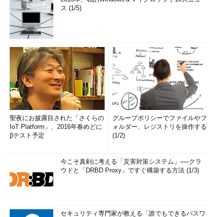
ス (1/5)
聖夜にお披露目された「さくらの
グループポリシーでファイルやフ
IoT Platform」、2016年春めどに
ォルダー、レジストリを操作する
βテスト予定
(1/2)
今こそ真剣に考える「災害対策システム」──クラ
ウドと「DRBD Proxy」ですぐ構築する方法 (1/3)
セキュリティ専門家が教える「誰でもできるパスワ