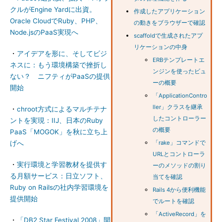
クルがEngine Yardに出資。
作成したアプリケーション
Oracle CloudでRuby、PHP、
の動きをブラウザーで確認
Node.jsのPaaS実現へ
scaffoldで生成されたアプ
リケーションの中身
・
アイデアを形に、そしてビジ
ERBテンプレートエ
ネスに：もう環境構築で挫折し
ンジンを使ったビュ
ない？ ニフティがPaaSの提供
ーの概要
開始
「ApplicationContro
ller」クラスを継承
・
chroot方式によるマルチテナ
したコントローラー
ントを実現：IIJ、日本のRuby
の概要
PaaS「MOGOK」を秋に立ち上
げへ
「rake」コマンドで
URLとコントローラ
・
実行環境と学習教材を提供す
ーのメソッドの割り
る月額サービス：日立ソフト、
当てを確認
Ruby on Railsの社内学習環境を
Rails 4から便利機能
提供開始
でルートを確認
「ActiveRecord」を
・
「DB2 Star Festival 2008」開