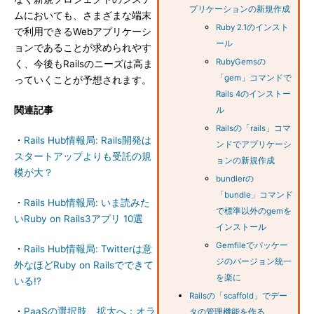
プリケーションの新規作成
ムにおいても、さまざまな端末
Ruby 2.1のインスト
で利用できるWebアプリケーシ
ール
ョンであることが求められやす
RubyGemsの
く、今後もRailsのニーズは高ま
「gem」コマンドで
っていくことが予想されます。
Rails 4のインストー
関連記事
ル
Railsの「rails」コマ
・
Rails Hub情報局: Rails開発は
ンドでアプリケーシ
スタートアップよりも受託の規
ョンの新規作成
模が大？
bundlerの
「bundle」コマンド
・
Rails Hub情報局: いま読みた
で標準以外のgemを
いRuby on Rails3アプリ 10選
インストール
Gemfileでパッケー
・
Rails Hub情報局: Twitterは意
ジのバージョン統一
外なほどRuby on Railsでできて
を楽に
いる!?
Railsの「scaffold」でデー
・
PaaSの選択肢、拡大へ：オラ
タの管理機能を作る