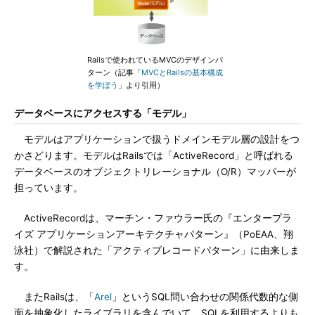
Railsで使われているMVCのデザインパ
ターン（記事「
MVCとRailsの基本構成
を学ぼう
」より引用）
データベースにアクセスする「モデル」
モデルはアプリケーションで扱うドメインモデル層の設計をつ
かさどります。モデルはRailsでは「ActiveRecord」と呼ばれる
データベースのオブジェクトリレーショナル（O/R）マッパーが
担っています。
ActiveRecordは、マーチン・ファウラー氏の『エンタープラ
イズ アプリケーションアーキテクチャパターン』（PoEAA、翔
泳社）で解説された「アクティブレコードパターン」に由来しま
す。
またRailsは、「
Arel
」というSQL問い合わせの関係代数的な側
面を抽象化したライブラリを含んでいて、SQLを利用するよりも