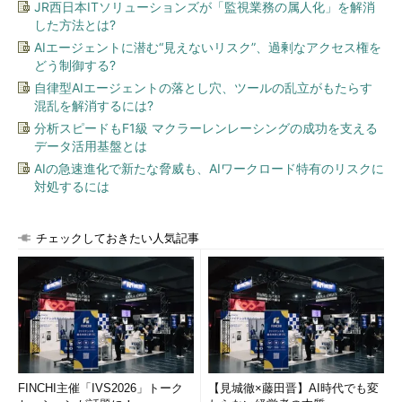
JR西日本ITソリューションズが「監視業務の属人化」を解消
した方法とは?
AIエージェントに潜む“見えないリスク”、過剰なアクセス権を
どう制御する?
自律型AIエージェントの落とし穴、ツールの乱立がもたらす
混乱を解消するには?
分析スピードもF1級 マクラーレンレーシングの成功を支える
データ活用基盤とは
AIの急速進化で新たな脅威も、AIワークロード特有のリスクに
対処するには
チェックしておきたい人気記事
FINCHI主催「IVS2026」トーク
【見城徹×藤田晋】AI時代でも変