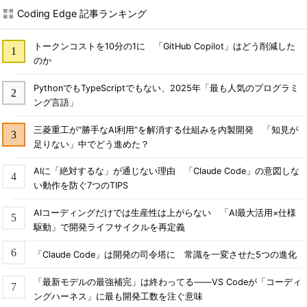
Coding Edge 記事ランキング
トークンコストを10分の1に 「GitHub Copilot」はどう削減した
のか
PythonでもTypeScriptでもない、2025年「最も人気のプログラミ
ング言語」
三菱重工が“勝手なAI利用”を解消する仕組みを内製開発 「知見が
足りない」中でどう進めた？
AIに「絶対するな」が通じない理由 「Claude Code」の意図しな
い動作を防ぐ7つのTIPS
AIコーディングだけでは生産性は上がらない 「AI最大活用×仕様
駆動」で開発ライフサイクルを再定義
「Claude Code」は開発の司令塔に 常識を一変させた5つの進化
「最新モデルの最強補完」は終わってる――VS Codeが「コーディ
ングハーネス」に最も開発工数を注ぐ意味