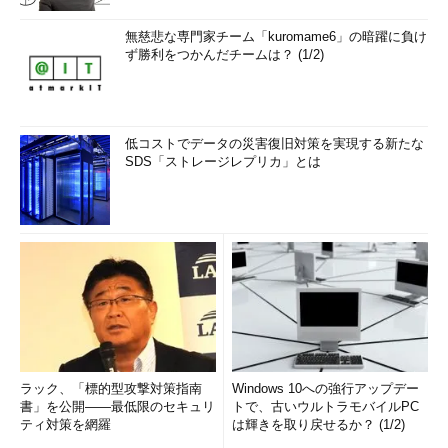
無慈悲な専門家チーム「kuromame6」の暗躍に負け
ず勝利をつかんだチームは？ (1/2)
低コストでデータの災害復旧対策を実現する新たな
SDS「ストレージレプリカ」とは
ラック、「標的型攻撃対策指南
Windows 10への強行アップデー
書」を公開――最低限のセキュリ
トで、古いウルトラモバイルPC
ティ対策を網羅
は輝きを取り戻せるか？ (1/2)