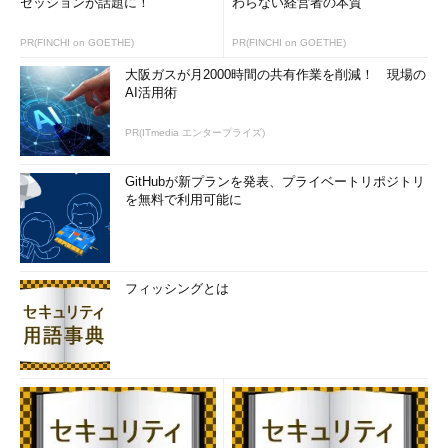
セッションが話題に！
わらない経営者の本質
PR(FINCHI on GOETHE)
PR(FINCHI on GOETHE)
大阪ガスが月2000時間の共有作業を削減！ 現場の
AI活用術
PR(ITmedia エンタープライズ)
GitHubが新プランを発表、プライベートリポジトリ
を無料で利用可能に
フィッシングとは