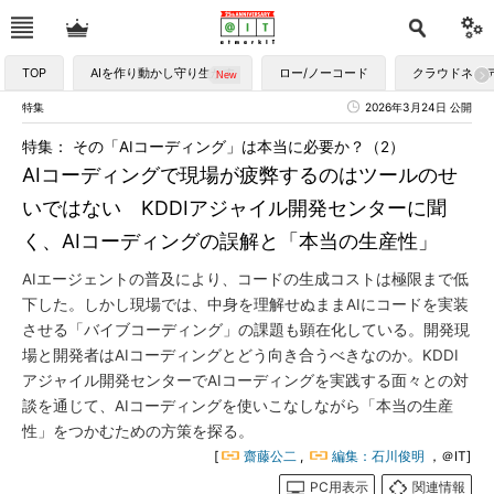
TOP
AIを作り動かし守り生かす
ロー/ノーコード
クラウドネイ
特集
2026年3月24日 公開
特集： その「AIコーディング」は本当に必要か？（2）
AIコーディングで現場が疲弊するのはツールのせ
いではない KDDIアジャイル開発センターに聞
く、AIコーディングの誤解と「本当の生産性」
AIエージェントの普及により、コードの生成コストは極限まで低
下した。しかし現場では、中身を理解せぬままAIにコードを実装
させる「バイブコーディング」の課題も顕在化している。開発現
場と開発者はAIコーディングとどう向き合うべきなのか。KDDI
アジャイル開発センターでAIコーディングを実践する面々との対
談を通じて、AIコーディングを使いこなしながら「本当の生産
性」をつかむための方策を探る。
[
齋藤公二
,
編集：石川俊明
，＠IT]
PC用表示
関連情報