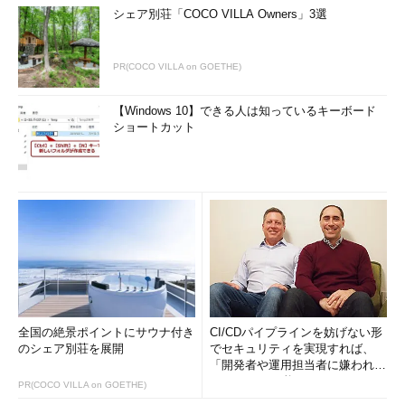
シェア別荘「COCO VILLA Owners」3選
PR(COCO VILLA on GOETHE)
【Windows 10】できる人は知っているキーボード
ショートカット
全国の絶景ポイントにサウナ付き
CI/CDパイプラインを妨げない形
のシェア別荘を展開
でセキュリティを実現すれば、
「開発者や運用担当者に嫌われな
いWAF」は可能か
PR(COCO VILLA on GOETHE)