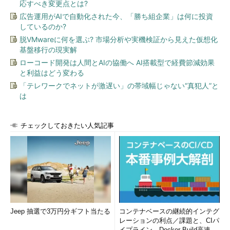
応すべき変更点とは?
広告運用がAIで自動化された今、「勝ち組企業」は何に投資
しているのか?
脱VMwareに何を選ぶ? 市場分析や実機検証から見えた仮想化
基盤移行の現実解
ローコード開発は人間とAIの協働へ AI搭載型で経費節減効果
と利益はどう変わる
「テレワークでネットが激遅い」の帯域幅じゃない“真犯人”と
は
チェックしておきたい人気記事
Jeep 抽選で3万円分ギフト当たる
コンテナベースの継続的インテグ
レーションの利点／課題と、CIパ
イプライン、Docker Build高速化