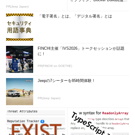
のコツ (1/2...
PR(Jeep Japan)
「電子署名」とは、「デジタル署名」とは
FINCHI主催「IVS2026」トークセッションが話題
に！
PR(FINCHI on GOETHE)
Jeepの7シーターを85時間体験！
PR(Jeep Japan)