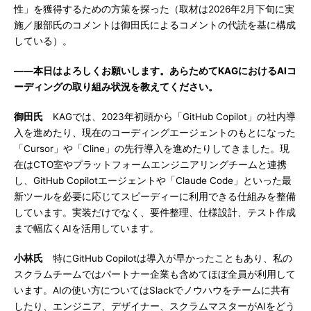
性」を獲得するための方策を探った（取材は2026年2月下旬に実
施／服部氏のコメントは御田氏によるコメントの代読を基に構成
している）。
――本日はよろしくお願いします。あらためてKAGにおけるAIコ
ーディングの取り組み状況を教えてください。
御田氏
KAGでは、2023年初頭から「GitHub Copilot」の社内導
入を進めたり、現在のコーディングエージェントのもとになった
「Cursor」や「Cline」の先行導入を進めたりしてきました。現
在はCTO室やプラットフォームエンジニアリングチームと連携
し、GitHub Copilotエージェントや「Claude Code」といった最
新ツールを必要に応じてスピーディーに利用できる仕組みを整備
しています。実装だけでなく、要件整理、仕様設計、テスト作成
まで幅広くAIを活用しています。
小林氏
特にGitHub Copilotは導入が早かったこともあり、私の
スクラムチームではパートナー企業も含めてほぼ全員が利用して
います。AIの使い方についてはSlackでノウハウをチームに共有
したり、エンジニア、デザイナー、スクラムマスターがAIをどう