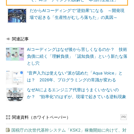
だからAIコーディングで“逆効果”になる ～開発現
場で起きる「生産性がむしろ落ちた」の真因～
関連記事
AIコーディングはなぜ後から苦しくなるのか？ 技術
負債に続く「理解負債」「認知負債」という新たな落
とし穴
“音声入力は使えない”派が認めた「Aqua Voice」と
は？ 2026年、プログラミングの常識が変わる
なぜAIによるエンジニア代替はうまくいかないの
か？ “効率化”のはずが、現場で起きている逆転現象
関連資料（ホワイトペーパー）
PR
国税庁の次世代基幹システム「KSK2」稼働開始に向けて、対