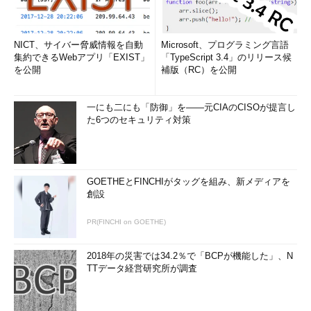
NICT、サイバー脅威情報を自動
Microsoft、プログラミング言語
集約できるWebアプリ「EXIST」
「TypeScript 3.4」のリリース候
を公開
補版（RC）を公開
一にも二にも「防御」を――元CIAのCISOが提言し
た6つのセキュリティ対策
GOETHEとFINCHIがタッグを組み、新メディアを
創設
PR(FINCHI on GOETHE)
2018年の災害では34.2％で「BCPが機能した」、N
TTデータ経営研究所が調査