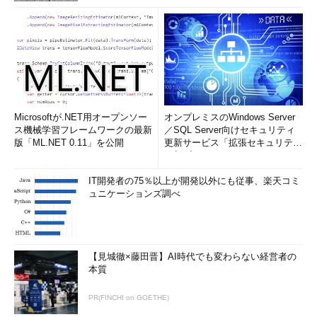
Microsoftが.NET用オープンソー
オンプレミスのWindows Server
ス機械学習フレームワークの最新
／SQL Server向けセキュリティ
版「ML.NET 0.11」を公開
更新サービス「拡張セキュリティ
更新プログ...
IT開発者の75％以上が開発以外にも従事、楽天コミ
ュニケーションズ調べ
【見城徹×藤田晋】AI時代でも変わらない経営者の
本質
PR(FINCHI on GOETHE)