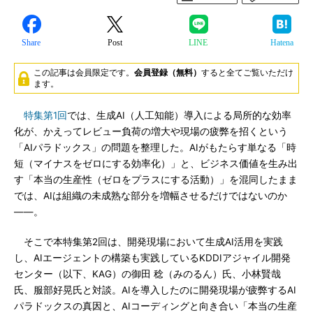
Share
Post
LINE
Hatena
この記事は会員限定です。
会員登録（無料）
すると全てご覧いただけ
ます。
特集第1回
では、生成AI（人工知能）導入による局所的な効率
化が、かえってレビュー負荷の増大や現場の疲弊を招くという
「AIパラドックス」の問題を整理した。AIがもたらす単なる「時
短（マイナスをゼロにする効率化）」と、ビジネス価値を生み出
す「本当の生産性（ゼロをプラスにする活動）」を混同したまま
では、AIは組織の未成熟な部分を増幅させるだけではないのか
――。
そこで本特集第2回は、開発現場において生成AI活用を実践
し、AIエージェントの構築も実践しているKDDIアジャイル開発
センター（以下、KAG）の御田 稔（みのるん）氏、小林賢哉
氏、服部好晃氏と対談。AIを導入したのに開発現場が疲弊するAI
パラドックスの真因と、AIコーディングと向き合い「本当の生産