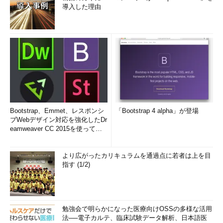
導入した理由
Bootstrap、Emmet、レスポンシ
「Bootstrap 4 alpha」が登場
ブWebデザイン対応を強化したDr
eamweaver CC 2015を使って
み...
より広がったカリキュラムを通過点に若者は上を目
指す (1/2)
勉強会で明らかになった医療向けOSSの多様な活用
法──電子カルテ、臨床試験データ解析、日本語医