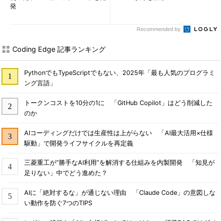
発
Recommended by
Coding Edge 記事ランキング
PythonでもTypeScriptでもない、2025年「最も人気のプログラミ
ング言語」
トークンコストを10分の1に 「GitHub Copilot」はどう削減した
のか
AIコーディングだけでは生産性は上がらない 「AI最大活用×仕様
駆動」で開発ライフサイクルを再定義
三菱重工が“勝手なAI利用”を解消する仕組みを内製開発 「知見が
足りない」中でどう進めた？
AIに「絶対するな」が通じない理由 「Claude Code」の意図しな
い動作を防ぐ7つのTIPS