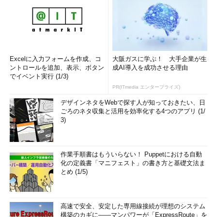
Excelに入力フォームを作成、コ
大阪ガスに学ぶ！ 大手企業が生
ントロールを追加、表示、ボタン
成AI導入を成功させる理由
でイベント実行 (1/3)
PR(ITmedia エンタープライズ)
デザインネタをWebで探す人が知っておきたい、日
ごろのネタ収集と活用を効率化する4つのアプリ (1/
3)
作業手順書はもういらない！ Puppetにおける自動
化の定義書「マニフェスト」の書き方と基礎文法ま
とめ (1/5)
高速で安全、安定した専用線接続が理想のシステム
構築のカギに――マンパワーが「ExpressRoute」を