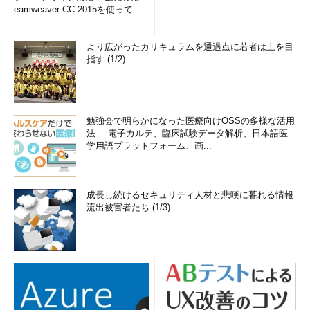
eamweaver CC 2015を使って
み...
より広がったカリキュラムを通過点に若者は上を目
指す (1/2)
勉強会で明らかになった医療向けOSSの多様な活用
法──電子カルテ、臨床試験データ解析、日本語医
学用語プラットフォーム、画...
成長し続けるセキュリティ人材と悲嘆に暮れる情報
流出被害者たち (1/3)