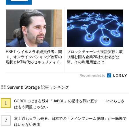
ESET ウイルスラボ総責任者に聞
ブロックチェーンの実証実験に取
く、オンラインバンキング攻撃の
り組む国内企業20社の社名が公
現状とIoT時代のセキュリティ (1/
開、その利用用途とは
2)
Recommended by
Server & Storage 記事ランキング
COBOLっぽさを残す「JaBOL」の是非を問い直す――Javaらしさ
はもう問題じゃない
富士通も日立も去る、日本での「メインフレーム脱却」が一筋縄で
はいかない理由