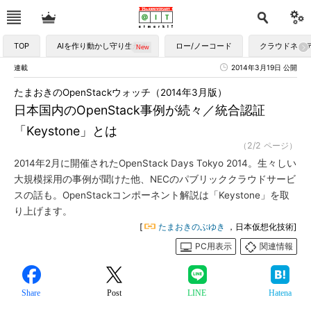
TOP
AIを作り動かし守り生かす
ロー/ノーコード
クラウドネイ
連載
2014年3月19日 公開
たまおきのOpenStackウォッチ（2014年3月版）
日本国内のOpenStack事例が続々／統合認証
「Keystone」とは
（2/2 ページ）
2014年2月に開催されたOpenStack Days Tokyo 2014。生々しい
大規模採用の事例が聞けた他、NECのパブリッククラウドサービ
スの話も。OpenStackコンポーネント解説は「Keystone」を取
り上げます。
[
たまおきのぶゆき
，日本仮想化技術]
PC用表示
関連情報
Share
Post
LINE
Hatena