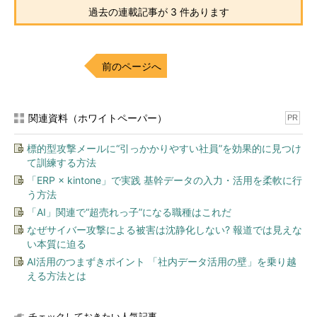
過去の連載記事が 3 件あります
前のページへ
関連資料（ホワイトペーパー）
PR
標的型攻撃メールに“引っかかりやすい社員”を効果的に見つけ
て訓練する方法
「ERP × kintone」で実践 基幹データの入力・活用を柔軟に行
う方法
「AI」関連で“超売れっ子”になる職種はこれだ
なぜサイバー攻撃による被害は沈静化しない? 報道では見えな
い本質に迫る
AI活用のつまずきポイント 「社内データ活用の壁」を乗り越
える方法とは
チェックしておきたい人気記事