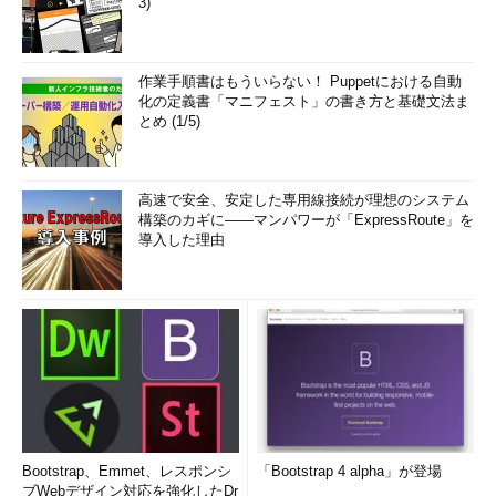
3)
作業手順書はもういらない！ Puppetにおける自動
化の定義書「マニフェスト」の書き方と基礎文法ま
とめ (1/5)
高速で安全、安定した専用線接続が理想のシステム
構築のカギに――マンパワーが「ExpressRoute」を
導入した理由
Bootstrap、Emmet、レスポンシ
「Bootstrap 4 alpha」が登場
ブWebデザイン対応を強化したDr