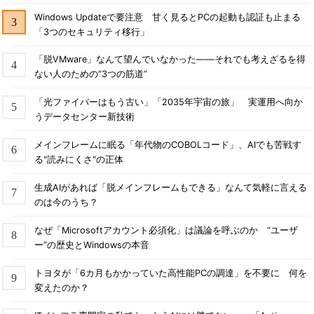
Windows Updateで要注意 甘く見るとPCの起動も認証も止まる
「3つのセキュリティ移行」
「脱VMware」なんて望んでいなかった――それでも考えざるを得
ない人のための“3つの筋道”
「光ファイバーはもう古い」「2035年宇宙の旅」 実運用へ向か
うデータセンター新技術
メインフレームに眠る「年代物のCOBOLコード」、AIでも苦戦す
る"読みにくさ"の正体
生成AIがあれば「脱メインフレームもできる」なんて気軽に言える
のは今のうち？
なぜ「Microsoftアカウント必須化」は議論を呼ぶのか “ユーザ
ー”の歴史とWindowsの本音
トヨタが「6カ月もかかっていた高性能PCの調達」を不要に 何を
変えたのか？