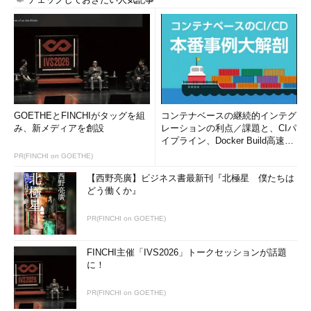
GOETHEとFINCHIがタッグを組
コンテナベースの継続的インテグ
み、新メディアを創設
レーションの利点／課題と、CIパ
イプライン、Docker Build高速化
のコツ (1/2...
PR(FINCHI on GOETHE)
【西野亮廣】ビジネス書最新刊『北極星 僕たちは
どう働くか』
PR(FINCHI on GOETHE)
FINCHI主催「IVS2026」トークセッションが話題
に！
PR(FINCHI on GOETHE)