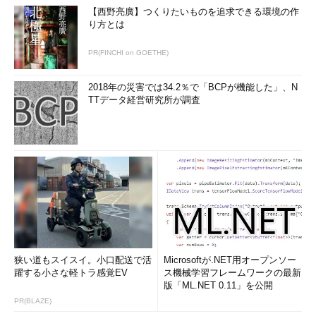
【西野亮廣】つくりたいものを追求できる環境の作
り方とは
PR(FINCHI on GOETHE)
2018年の災害では34.2％で「BCPが機能した」、N
TTデータ経営研究所が調査
狭い道もスイスイ。小口配送で活
Microsoftが.NET用オープンソー
躍する小さな軽トラ感覚EV
ス機械学習フレームワークの最新
版「ML.NET 0.11」を公開
PR(BLAZE)