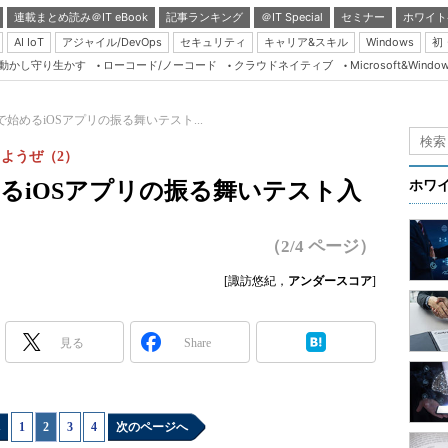
連載まとめ読み＠IT eBook
記事ランキング
＠IT Special
セミナー
ホワイト
AI IoT
アジャイル/DevOps
セキュリティ
キャリア&スキル
Windows
初
り動かし守り生かす
ローコード/ノーコード
クラウドネイティブ
Microsoft&Windo
Server & Storage
HTML5 + UX
odsで始めるiOSアプリの振る舞いテスト...
Smart & Social
しようぜ（2）
Coding Edge
sで始めるiOSアプリの振る舞いテスト入
ホワ
Java Agile
Database Expert
（2/4 ページ）
Linux ＆ OSS
[諏訪悠紀，
アンダースコア
]
Master of IP Networ
Security & Trust
見る
Share
Test & Tools
Insider.NET
1
|
2
|
3
|
4
次のページへ
ブログ