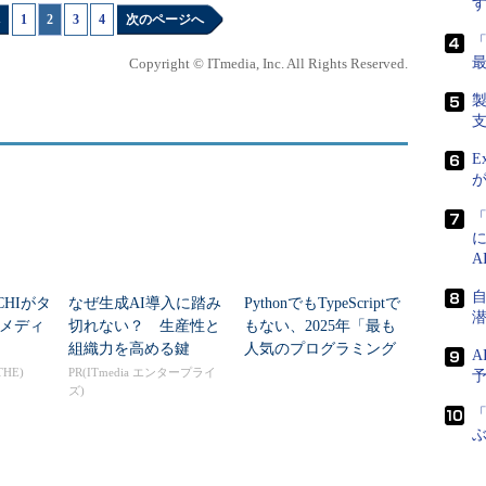
1
|
2
|
3
|
4
次のページへ
Copyright © ITmedia, Inc. All Rights Reserved.
E
rgets」というクラスを追加するターゲットを指定
CHIがタ
なぜ生成AI導入に踏み
PythonでもTypeScriptで
メディ
切れない？ 生産性と
もない、2025年「最も
ーゲットである「KiwiSampleTests」にチェッ
組織力を高める鍵
人気のプログラミング
い。
A
言語」
THE)
PR(ITmedia エンタープライ
ズ)
「