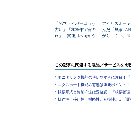
「光ファイバーはもう
アイリスオーヤ
古い」「2035年宇宙の
んだ「無線LA
旅」 実運用へ向かう
がりにくい」問
データセンター新技術
を変えて解決し
図4 Targetsの設定
作成したTeamクラスは下記のよう
この記事に関連する製品／サービスを比
nameプロパティを初期化時にセットで
ストラクターを持ったシンプルなモ
モニタリング機能の使いやすさに注目！『
たいと思います。
エクスポート機能の有無は重要ポイント！『
帳票形式と格納方法は要確認！『帳票管理
操作性、移行性、機能性、互換性……『開
#import <Foundatio
@interface
Team
:
+
(
instancetype
)
te
@property
(
nonatom