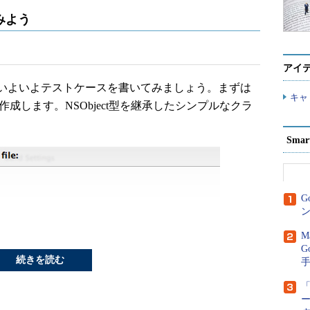
みよう
アイ
、いよいよテストケースを書いてみましょう。まずは
キャ
作成します。NSObject型を継承したシンプルなクラ
Sma
G
ン
M
G
続きを読む
「