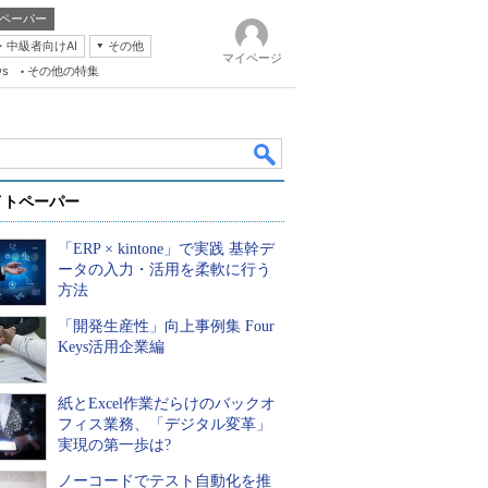
ペーパー
・中級者向けAI
その他
マイページ
ws
その他の特集
イトペーパー
「ERP × kintone」で実践 基幹デ
ータの入力・活用を柔軟に行う
方法
「開発生産性」向上事例集 Four
k
Keys活用企業編
紙とExcel作業だらけのバックオ
フィス業務、「デジタル変革」
実現の第一歩は?
ノーコードでテスト自動化を推