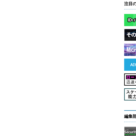
注目
am
amWithName
:(
NSString
*)
aName
;
[
self
 alloc
]
 init
];
ame
;
編集