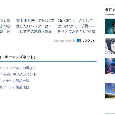
＠IT e
マも悩
富士通を抜いて2位に躍
ChatGPTに「入力して
Nがつな
進したITベンダーは？
はいけない」5項目――
題 何
IT業界の就職人気企
押さえておきたい“生成
た？
業トップ20
AIのNGリスト”
Recommended by
に実装してください。nameプロパティを持ち、この
較（キーマンズネット）
きる「teamWithName:」というコンビニエンスコン
デルクラスです。このクラスの振る舞いをテストし
テストツール』の選び方
BaaS』導入のポイント
システム』製品一覧
発ツール』製品比較
n/Foundation.h>
NSObject
amWithName
:(
NSString
*)
name
;
ic
,
 assign
)
NSString
*
name
;