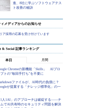
進、8社に学ぶソフトウェアテス
ト改善の秘訣
ティメディアからのお知らせ
リア採用の応募を受け付けています
rt & Social 記事ランキング
月間
本日
oogle Chromeの新機能「Skills」 AIプロ
プトの“毎回手打ち”を不要に
arkdownファイルが、AI時代の負債に？
oogleが提案する「ナレッジ標準化」の一
手
1人1AI」のアプローチは破綻する――チ
ームでAI共有時のセキュリティ問題を解決