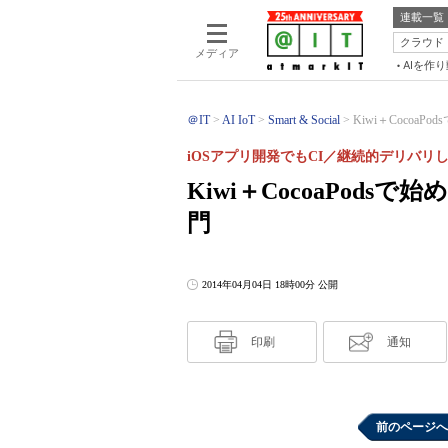
連載一覧
クラウド
メディア
AIを作
＠IT
AI IoT
Smart & Social
Kiwi＋CocoaP
iOSアプリ開発でもCI／継続的デリバリ
Kiwi＋CocoaPod
門
2014年04月04日 18時00分 公開
印刷
通知
前のページへ