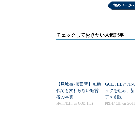
前のページへ
チェックしておきたい人気記事
図3 Teamクラスの作成
ファイルの作成ダイアログでは「Ta
【見城徹×藤田晋】AI時
GOETHEとFIN
代でも変わらない経営
ッグを組み、新
する箇所があります。ここでテスト用のタ
者の本質
アを創設
クマークを付けるようにしてくださ
PR(FINCHI on GOETHE)
PR(FINCHI on GOE