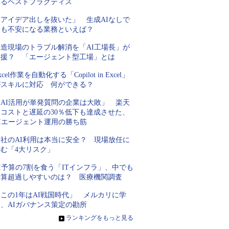
するベストプラクティス
「アイデア出しを抜いた」 生成AIなしで
最も不安になる業務といえば？
製造現場のトラブル解消を「AI工場長」が
支援？ 「エージェント型工場」とは
xcel作業を自動化する「Copilot in Excel」
がスキルに対応 何ができる？
「AI活用が単発質問の企業は大敗」 楽天
にコストと遅延の30％低下も達成させた、
AIエージェント運用の勝ち筋
自社のAI利用は本当に安全？ 現場放任に
潜む「4大リスク」
I予算の7割を食う「ITインフラ」、中でも
予算超過しやすいのは？ 医療機関調査
この1年はAI戦国時代」 メルカリに学
ぶ、AIガバナンス策定の勘所
»
ランキングをもっと見る