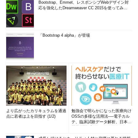
Bootstrap、Emmet、レスポンシブWebデザイン対
応を強化したDreamweaver CC 2015を使ってみ...
「Bootstrap 4 alpha」が登場
より広がったカリキュラムを通過
勉強会で明らかになった医療向け
点に若者は上を目指す (1/2)
OSSの多様な活用法──電子カル
テ、臨床試験データ解析、日本語
医学用語プラットフォーム、画...