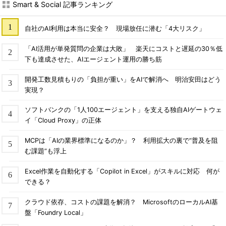
Smart & Social 記事ランキング
自社のAI利用は本当に安全？ 現場放任に潜む「4大リスク」
「AI活用が単発質問の企業は大敗」 楽天にコストと遅延の30％低
下も達成させた、AIエージェント運用の勝ち筋
開発工数見積もりの「負担が重い」をAIで解消へ 明治安田はどう
実現？
ソフトバンクの「1人100エージェント」を支える独自AIゲートウェ
イ「Cloud Proxy」の正体
MCPは「AIの業界標準になるのか」？ 利用拡大の裏で“普及を阻
む課題”も浮上
Excel作業を自動化する「Copilot in Excel」がスキルに対応 何が
できる？
クラウド依存、コストの課題を解消？ MicrosoftのローカルAI基
盤「Foundry Local」