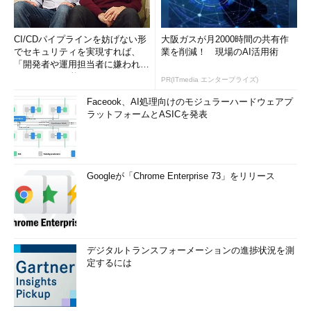
CI/CDパイプラインを妨げない形
大阪ガスが月2000時間の共有作
でセキュリティを実現すれば、
業を削減！ 現場のAI活用術
「開発者や運用担当者に嫌われな
いWAF」は可能か
PR(ITmedia エンタープライズ)
Faceook、AI処理向けのモジュラーハードウェアプ
ラットフォームとASICを発表
Googleが「Chrome Enterprise 73」をリリース
デジタルトランスフォーメーションの進捗状況を測
定するには