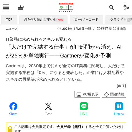
TOP
AIを作り動かし守り生かす
ロー/ノーコード
クラウドネイ
2025年11月25日 更新
ニュース
2025年11月21日 公開
IT業務に求められるスキルも変わる
「人だけで完結する仕事」がIT部門から消え、AI
が25％を単独実行――Gartnerが変化を予測
Gartnerは、2030年までにAIが全てのIT業務に関与し、人だけで
実施する業務は「0％」になると発表した。企業には人材配置や
スキルの再構築が求められるとしている。
[＠IT]
PC用表示
関連情報
Share
Post
LINE
Hatena
この記事は会員限定です。
会員登録（無料）
すると全てご覧いただけ
ます。