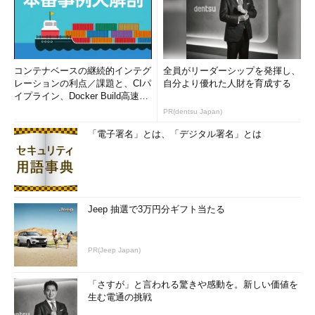
コンテナベースの継続的インテグ
全員がリーダーシップを発揮し、
レーションの利点／課題と、CIパ
自分より優れた人財を育成する
イプライン、Docker Build高速化
のコツ (1/2...
PR(dentsu Japan)
「電子署名」とは、「デジタル署名」とは
Jeep 抽選で3万円分ギフト当たる
PR(Jeep Japan)
「さすが」と言われる驚きや感動を。新しい価値を
生む電通の挑戦