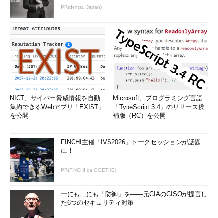
PR(dentsu Japan)
NICT、サイバー脅威情報を自動
Microsoft、プログラミング言語
集約できるWebアプリ「EXIST」
「TypeScript 3.4」のリリース候
を公開
補版（RC）を公開
FINCHI主催「IVS2026」トークセッションが話題
に！
PR(FINCHI on GOETHE)
一にも二にも「防御」を――元CIAのCISOが提言し
た6つのセキュリティ対策