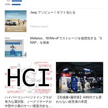
Jeep アソビュー！ギフト当たる
PR(Jeep Japan)
Mellanox、NVMe-oFでストレージを仮想化する「S
NAP」を発表
ハイパーコンバージドインフラが
【見城徹×藤田晋】AI時代でも変
有力な選択肢、ノークリサーチが
わらない経営者の本質
中堅中小業のサーバ更新方針を調