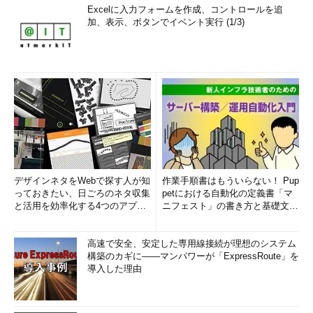
Excelに入力フォームを作成、コントロールを追
加、表示、ボタンでイベント実行 (1/3)
デザインネタをWebで探す人が知
作業手順書はもういらない！ Pup
っておきたい、日ごろのネタ収集
petにおける自動化の定義書「マ
と活用を効率化する4つのアプリ
ニフェスト」の書き方と基礎文法
(1/3)
まとめ (1/5)
高速で安全、安定した専用線接続が理想のシステム
構築のカギに――マンパワーが「ExpressRoute」を
導入した理由