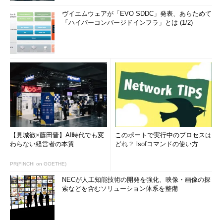
ヴイエムウェアが「EVO SDDC」発表、あらためて
「ハイパーコンバージドインフラ」とは (1/2)
【見城徹×藤田晋】AI時代でも変
このポートで実行中のプロセスは
わらない経営者の本質
どれ？ lsofコマンドの使い方
PR(FINCHI on GOETHE)
NECが人工知能技術の開発を強化、映像・画像の探
索などを含むソリューション体系を整備