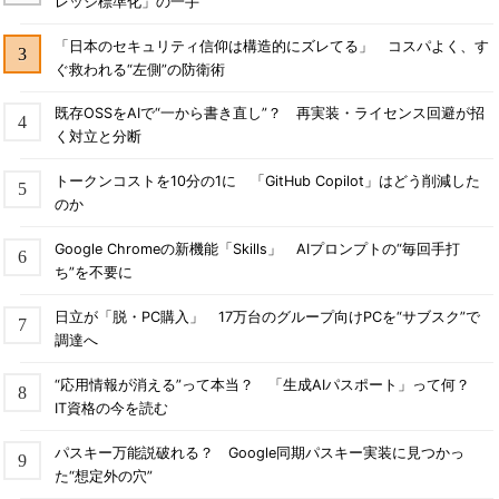
レッジ標準化」の一手
「日本のセキュリティ信仰は構造的にズレてる」 コスパよく、す
ぐ救われる“左側”の防衛術
既存OSSをAIで“一から書き直し”？ 再実装・ライセンス回避が招
く対立と分断
トークンコストを10分の1に 「GitHub Copilot」はどう削減した
のか
Google Chromeの新機能「Skills」 AIプロンプトの“毎回手打
ち”を不要に
日立が「脱・PC購入」 17万台のグループ向けPCを“サブスク”で
調達へ
“応用情報が消える”って本当？ 「生成AIパスポート」って何？
IT資格の今を読む
パスキー万能説破れる？ Google同期パスキー実装に見つかっ
た“想定外の穴”