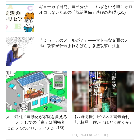
ギョーカイ研究、自己分析――いざという時にオロ
オロしないための「就活準備」基礎の基礎 (1/3)
「えっ、このメールが？」――マトモな文面のメー
ルに攻撃が仕込まれるばらまき型攻撃に注意
人工知能／自動化が家庭を変える
【西野亮廣】ビジネス書最新刊
――IoTとしての「家」は開発者
『北極星 僕たちはどう働くか』
にとってのフロンティアか (1/3)
PR(FINCHI on GOETHE)