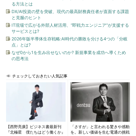
る方法とは
DX/AI投資の壁を突破、現代の最高財務責任者が直面する課題
と克服のヒント
IT現場で広がる外部人材活用、“即戦力エンジニア”が支援する
サービスとは?
2026年版半導体生存戦略:AI時代の勝敗を分ける4つの「分岐
点」とは?
なぜ0から1を生み出せないのか? 新規事業を成功へ導くため
の思考法
チェックしておきたい人気記事
【西野亮廣】ビジネス書最新刊
「さすが」と言われる驚きや感動
『北極星 僕たちはどう働くか』
を。新しい価値を生む電通の挑戦