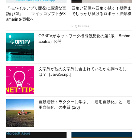
「モバイルアプリ開発に最適な言
四角い部屋を四角く拭く！壁際ま
語はC#」――マイクロソフトがX
でしっかり拭けるロボット掃除機
amarinを買収へ
PR(Dreame)
OPNFVがネットワーク機能仮想化の第2版「Brahm
aputra」公開
文字列が他の文字列に含まれているかを調べるに
は？［JavaScript］
自動運転トラクターに学ぶ、「運用自動化」と「運
用自律化」の本質 (1/3)