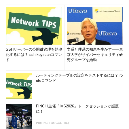
SSHサーバーの公開鍵管理を効率
文系と理系の知恵を生かす――東
化するには？ ssh-keyscanコマン
京大学がサイバーセキュリティ研
ド
究グループを始動
ルーティングテーブルの設定をテストするには？ ro
uteコマンド
FINCHI主催「IVS2026」トークセッションが話題
に！
PR(FINCHI on GOETHE)