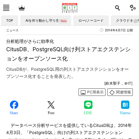
TOP
AIを作り動かし守り生かす
ロー/ノーコード
クラウドネイ
ニュース
2014年4月7日 公開
分析処理がさらに効率化
CitusDB、PostgreSQL向け列ストアエクステンシ
ョンをオープンソース化
CitusDBが、PostgreSQL用の列ストアエクステンションをオー
プンソース化することを発表した。
[鈴木聖子，＠IT]
PC用表示
関連情報
Share
Post
LINE
Hatena
データベース分析サービスを提供しているCitusDBは、2014年
4月3日、「PostgreSQL」向けの列ストアエクステンション