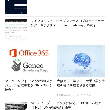
マイクロソフト、オープンソースのブロックチェー
ンアーキテクチャ「Project Bletchley」を発表
マイクロソフト、GeneeのAIスケ
大阪ガスに学ぶ！ 大手企業が生
ジュール管理機能をOffice 365に
成AI導入を成功させる理由
統合へ
PR(ITmedia エンタープライズ)
AI／ディープラーニングに特化、GPUサーバ続々─
─HPEとIBMが新製品を発表