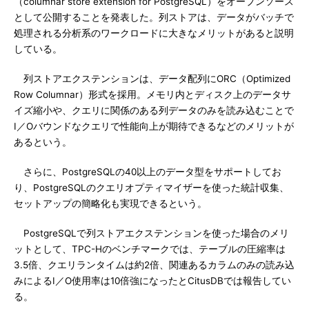
（columnar store extension for PostgreSQL）をオープンソース
として公開することを発表した。列ストアは、データがバッチで
処理される分析系のワークロードに大きなメリットがあると説明
している。
列ストアエクステンションは、データ配列にORC（Optimized
Row Columnar）形式を採用。メモリ内とディスク上のデータサ
イズ縮小や、クエリに関係のある列データのみを読み込むことで
I／Oバウンドなクエリで性能向上が期待できるなどのメリットが
あるという。
さらに、PostgreSQLの40以上のデータ型をサポートしてお
り、PostgreSQLのクエリオプティマイザーを使った統計収集、
セットアップの簡略化も実現できるという。
PostgreSQLで列ストアエクステンションを使った場合のメリ
ットとして、TPC-Hのベンチマークでは、テーブルの圧縮率は
3.5倍、クエリランタイムは約2倍、関連あるカラムのみの読み込
みによるI／O使用率は10倍強になったとCitusDBでは報告してい
る。