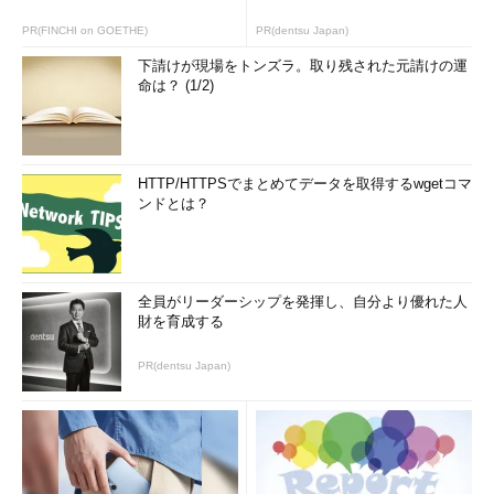
PR(FINCHI on GOETHE)
PR(dentsu Japan)
下請けが現場をトンズラ。取り残された元請けの運
命は？ (1/2)
HTTP/HTTPSでまとめてデータを取得するwgetコマ
ンドとは？
全員がリーダーシップを発揮し、自分より優れた人
財を育成する
PR(dentsu Japan)