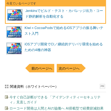
Jenkinsでビルド・テスト・カバレッジ出力・コー
ド静的解析を自動化する
Kiwi＋CocoaPodsで始めるiOSアプリの振る舞いテ
スト入門
iOSアプリ開発でCI／継続的デリバリ環境を始める
ための4種の神器
前のページへ
次のページへ
関連資料（ホワイトペーパー）
PR
今すぐ自己診断ができる 「アイデンティティーセキュリテ
ィ」見直しガイド
ローコード開発は人間とAIの協働へ AI搭載型で経費節減効果