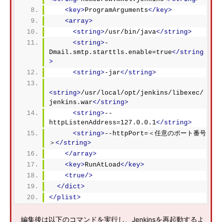
<key>
ProgramArguments
</key>
<array>
<string>
/usr/bin/java
</string>
<string>
-
Dmail.smtp.starttls.enable=true
</string
>
<string>
-jar
</string>
<string>
/usr/local/opt/jenkins/libexec/
jenkins.war
</string>
<string>
--
httpListenAddress=127.0.0.1
</string>
<string>
--httpPort=＜任意のポート番号
＞
</string>
</array>
<key>
RunAtLoad
</key>
<true/>
</dict>
</plist>
編集後は以下のコマンドを実行し、Jenkinsを再起動するよ