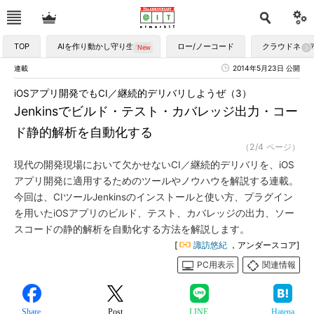
TOP
AIを作り動かし守り生かす
ロー/ノーコード
クラウドネイ
連載
2014年5月23日 公開
iOSアプリ開発でもCI／継続的デリバリしようぜ（3）
Jenkinsでビルド・テスト・カバレッジ出力・コー
ド静的解析を自動化する
（2/4 ページ）
現代の開発現場において欠かせないCI／継続的デリバリを、iOS
アプリ開発に適用するためのツールやノウハウを解説する連載。
今回は、CIツールJenkinsのインストールと使い方、プラグイン
を用いたiOSアプリのビルド、テスト、カバレッジの出力、ソー
スコードの静的解析を自動化する方法を解説します。
[
諏訪悠紀
，アンダースコア]
PC用表示
関連情報
Share
Post
LINE
Hatena