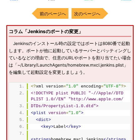
前のページへ
次のページへ
コラム「Jenkinsのポートの変更」
Jenkinsのインストール時の設定ではポートは8080番で起動
します。ポートが他に起動しているサーバーとバッティングし
ているなどの理由で、任意のURLやポートを割り当てたい場合
は「~/Library/LaunchAgents/homebrew.mxcl.jenkins.plist」
を編集して起動設定を変更しましょう。
<?
xml version
=
"1.0"
 encoding
=
"UTF-8"
?>
<!DOCTYPE plist PUBLIC "-//Apple//DTD 
PLIST 1.0//EN" "http://www.apple.com/
DTDs/PropertyList-1.0.dtd">
<plist
version
=
"1.0"
>
<dict>
<key>
Label
</key>
<string>
homebrew.mxcl.jenkins
</string>