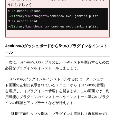
うにしましょう。
$ launchctl unload 
~
/Library/
LaunchAgents
/
homebrew
.
mxcl
.
jenkins
.
plist

$ launchctl load 
~
/Library/
LaunchAgents
/
homebrew
.
mxcl
.
jenkins
.
plist
Jenkinsのダッシュボードから5つのプラグインをインスト
ール
次に、JenkinsでiOSアプリのビルドやテストを実行するために
必要なプラグインをインストールしましょう。
Jenkinsのプラグインをインストールするには、ダッシュボー
ド画面の左側に表示されているメニューから［Jenkinsの管理］
を選択し、［プラグインの管理］を開きます。この画面では、利
用可能なプラグインのインストールやインストール済みのプラグ
インの確認とアップデートなどが行えます。
［利用可能］タブを開き、プラグインを選択し［再起動せずに