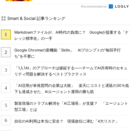
Recommended by
Smart & Social 記事ランキング
Markdownファイルが、AI時代の負債に？ Googleが提案する「ナ
レッジ標準化」の一手
Google Chromeの新機能「Skills」 AIプロンプトの“毎回手打
ち”を不要に
「1人1AI」のアプローチは破綻する――チームでAI共有時のセキュ
リティ問題を解決するベストプラクティス
「AI活用が単発質問の企業は大敗」 楽天にコストと遅延の30％低
下も達成させた、AIエージェント運用の勝ち筋
製造現場のトラブル解消を「AI工場長」が支援？ 「エージェント
型工場」とは
自社のAI利用は本当に安全？ 現場放任に潜む「4大リスク」