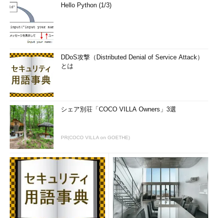
Hello Python (1/3)
DDoS攻撃（Distributed Denial of Service Attack）
とは
シェア別荘「COCO VILLA Owners」3選
PR(COCO VILLA on GOETHE)