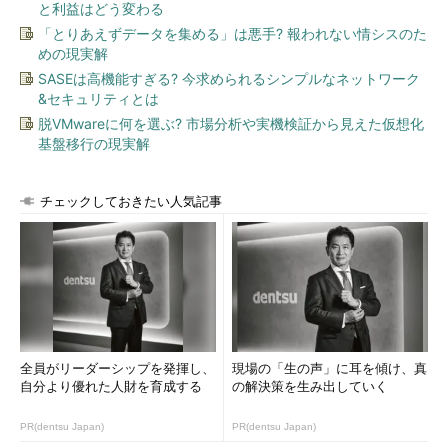
と利益はどう変わる
「とりあえずデータを集める」は悪手? 報われない情シスのた
めの現実解
SASEは高機能すぎる? 今求められるシンプルなネットワーク
&セキュリティとは
脱VMwareに何を選ぶ? 市場分析や実機検証から見えた仮想化
基盤移行の現実解
チェックしておきたい人気記事
全員がリーダーシップを発揮し、
現場の「生の声」に耳を傾け、真
自分より優れた人財を育成する
の解決策を生み出していく
PR(dentsu Japan)
PR(dentsu Japan)