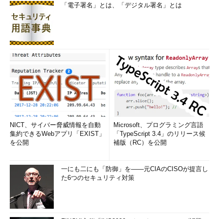
「電子署名」とは、「デジタル署名」とは
NICT、サイバー脅威情報を自動
Microsoft、プログラミング言語
集約できるWebアプリ「EXIST」
「TypeScript 3.4」のリリース候
を公開
補版（RC）を公開
一にも二にも「防御」を――元CIAのCISOが提言し
た6つのセキュリティ対策