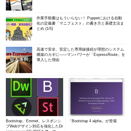
作業手順書はもういらない！ Puppetにおける自動
化の定義書「マニフェスト」の書き方と基礎文法ま
とめ (1/5)
高速で安全、安定した専用線接続が理想のシステム
構築のカギに――マンパワーが「ExpressRoute」を
導入した理由
Bootstrap、Emmet、レスポンシ
「Bootstrap 4 alpha」が登場
ブWebデザイン対応を強化したDr