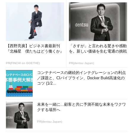
【西野亮廣】ビジネス書最新刊
「さすが」と言われる驚きや感動
『北極星 僕たちはどう働くか』
を。新しい価値を生む電通の挑戦
PR(FINCHI on GOETHE)
PR(dentsu Japan)
コンテナベースの継続的インテグレーションの利点
／課題と、CIパイプライン、Docker Build高速化の
コツ (1/2...
未来を一緒に…顧客と共に予測不能な未来をワクワ
クする場所へ
PR(dentsu Japan)