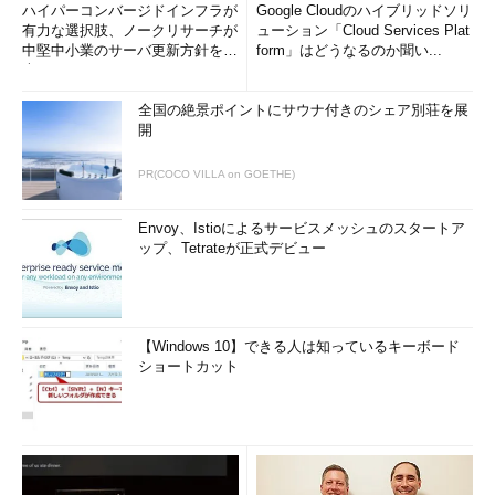
ハイパーコンバージドインフラが
Google Cloudのハイブリッドソリ
有力な選択肢、ノークリサーチが
ューション「Cloud Services Plat
中堅中小業のサーバ更新方針を調
form」はどうなるのか聞い...
査
全国の絶景ポイントにサウナ付きのシェア別荘を展
開
PR(COCO VILLA on GOETHE)
Envoy、Istioによるサービスメッシュのスタートア
ップ、Tetrateが正式デビュー
【Windows 10】できる人は知っているキーボード
ショートカット