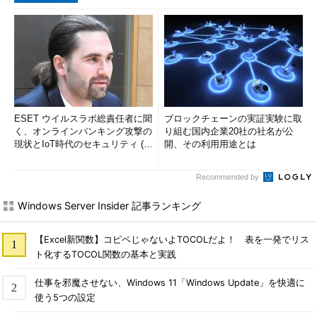
ESET ウイルスラボ総責任者に聞
ブロックチェーンの実証実験に取
く、オンラインバンキング攻撃の
り組む国内企業20社の社名が公
現状とIoT時代のセキュリティ (1/
開、その利用用途とは
2)
Recommended by
Windows Server Insider 記事ランキング
【Excel新関数】コピペじゃないよTOCOLだよ！ 表を一発でリス
ト化するTOCOL関数の基本と実践
仕事を邪魔させない、Windows 11「Windows Update」を快適に
使う5つの設定