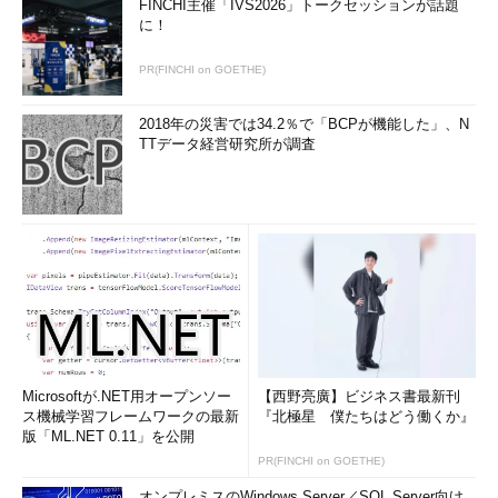
FINCHI主催「IVS2026」トークセッションが話題
に！
PR(FINCHI on GOETHE)
2018年の災害では34.2％で「BCPが機能した」、N
TTデータ経営研究所が調査
Microsoftが.NET用オープンソー
【西野亮廣】ビジネス書最新刊
ス機械学習フレームワークの最新
『北極星 僕たちはどう働くか』
版「ML.NET 0.11」を公開
PR(FINCHI on GOETHE)
オンプレミスのWindows Server／SQL Server向け