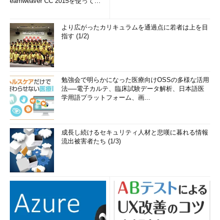
eamweaver CC 2015を使って
み...
より広がったカリキュラムを通過点に若者は上を目
指す (1/2)
勉強会で明らかになった医療向けOSSの多様な活用
法──電子カルテ、臨床試験データ解析、日本語医
学用語プラットフォーム、画...
成長し続けるセキュリティ人材と悲嘆に暮れる情報
流出被害者たち (1/3)