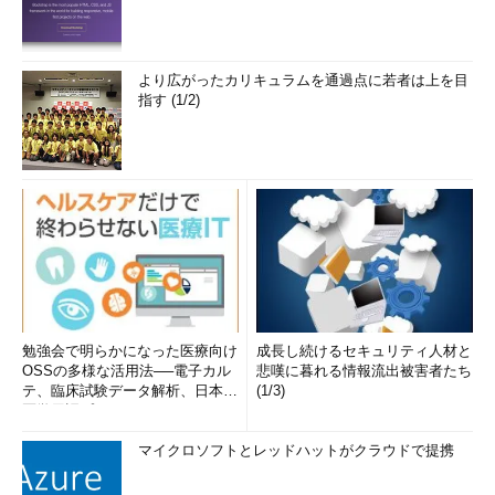
より広がったカリキュラムを通過点に若者は上を目
指す (1/2)
勉強会で明らかになった医療向け
成長し続けるセキュリティ人材と
OSSの多様な活用法──電子カル
悲嘆に暮れる情報流出被害者たち
テ、臨床試験データ解析、日本語
(1/3)
医学用語プラットフォーム、画...
マイクロソフトとレッドハットがクラウドで提携