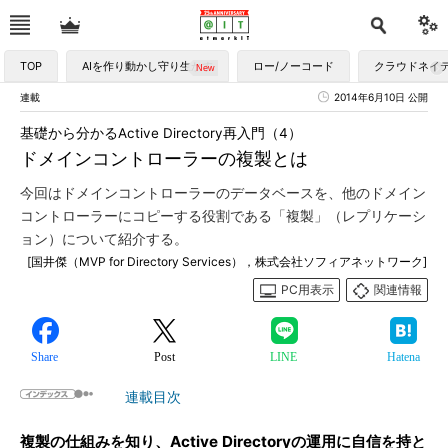
TOP
AIを作り動かし守り生かす
ロー/ノーコード
クラウドネイ
連載
2014年6月10日 公開
基礎から分かるActive Directory再入門（4）
ドメインコントローラーの複製とは
今回はドメインコントローラーのデータベースを、他のドメイン
コントローラーにコピーする役割である「複製」（レプリケーシ
ョン）について紹介する。
[国井傑（MVP for Directory Services），株式会社ソフィアネットワーク]
PC用表示
関連情報
Share
Post
LINE
Hatena
連載目次
複製の仕組みを知り、Active Directoryの運用に自信を持と