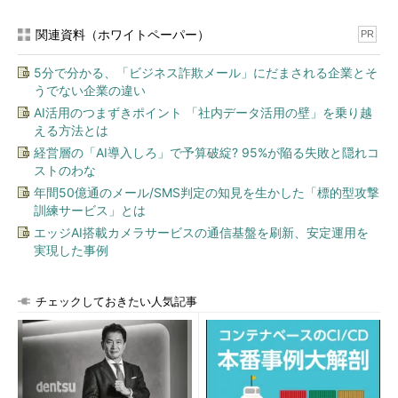
関連資料（ホワイトペーパー）
PR
5分で分かる、「ビジネス詐欺メール」にだまされる企業とそ
うでない企業の違い
AI活用のつまずきポイント 「社内データ活用の壁」を乗り越
える方法とは
経営層の「AI導入しろ」で予算破綻? 95%が陥る失敗と隠れコ
ストのわな
年間50億通のメール/SMS判定の知見を生かした「標的型攻撃
訓練サービス」とは
エッジAI搭載カメラサービスの通信基盤を刷新、安定運用を
実現した事例
チェックしておきたい人気記事