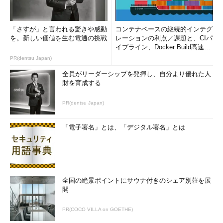
「さすが」と言われる驚きや感動
コンテナベースの継続的インテグ
を。新しい価値を生む電通の挑戦
レーションの利点／課題と、CIパ
イプライン、Docker Build高速化
のコツ (1/2...
PR(dentsu Japan)
全員がリーダーシップを発揮し、自分より優れた人
財を育成する
PR(dentsu Japan)
「電子署名」とは、「デジタル署名」とは
全国の絶景ポイントにサウナ付きのシェア別荘を展
開
PR(COCO VILLA on GOETHE)