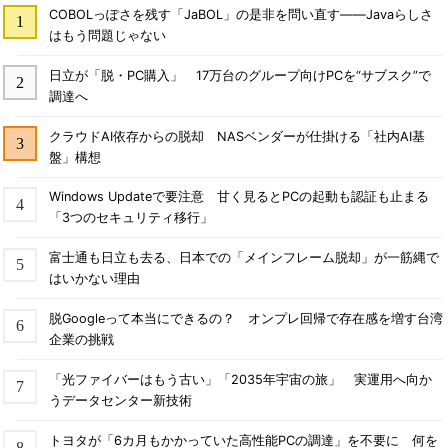
COBOLっぽさを残す「JaBOL」の是非を問い直す――Javaらしさ
はもう問題じゃない
日立が「脱・PC購入」 17万台のグループ向けPCを“サブスク”で
調達へ
クラウドAI依存からの脱却 NASベンダーが仕掛ける「社内AI基
盤」構想
Windows Updateで要注意 甘く見るとPCの起動も認証も止まる
「3つのセキュリティ移行」
富士通も日立も去る、日本での「メインフレーム脱却」が一筋縄で
はいかない理由
脱Googleって本当にできるの？ オンプレ回帰で存在感を増す台湾
企業の挑戦
「光ファイバーはもう古い」「2035年宇宙の旅」 実運用へ向か
うデータセンター新技術
トヨタが「6カ月もかかっていた高性能PCの調達」を不要に 何を