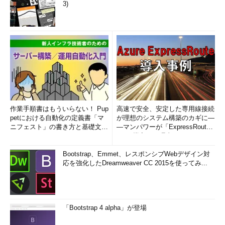
3)
作業手順書はもういらない！ Pup
高速で安全、安定した専用線接続
petにおける自動化の定義書「マ
が理想のシステム構築のカギに―
ニフェスト」の書き方と基礎文法
―マンパワーが「ExpressRout
まとめ (1/5)
e」を導入した理由
Bootstrap、Emmet、レスポンシブWebデザイン対
応を強化したDreamweaver CC 2015を使ってみ...
「Bootstrap 4 alpha」が登場