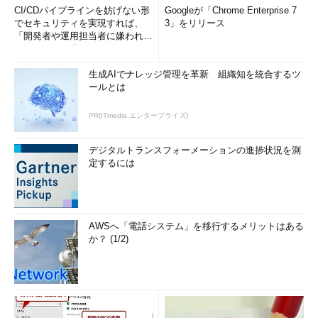
CI/CDパイプラインを妨げない形
Googleが「Chrome Enterprise 7
でセキュリティを実現すれば、
3」をリリース
「開発者や運用担当者に嫌われな
いWAF」は可能か
生成AIでナレッジ管理を革新 組織知を統合するツ
ールとは
PR(ITmedia エンタープライズ)
デジタルトランスフォーメーションの進捗状況を測
定するには
AWSへ「電話システム」を移行するメリットはある
か？ (1/2)