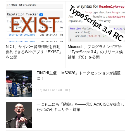
NICT、サイバー脅威情報を自動
Microsoft、プログラミング言語
集約できるWebアプリ「EXIST」
「TypeScript 3.4」のリリース候
を公開
補版（RC）を公開
FINCHI主催「IVS2026」トークセッションが話題
に！
PR(FINCHI on GOETHE)
一にも二にも「防御」を――元CIAのCISOが提言し
た6つのセキュリティ対策