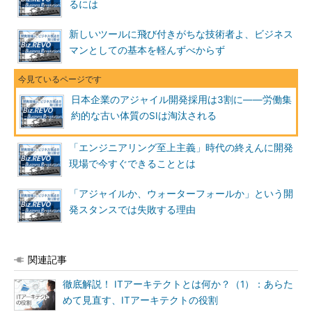
るには
片山氏は「しっかりとした権限
を持ったビジネス部門の担当者
新しいツールに飛び付きがちな技術者よ、ビジネス
が開発プロジェクトのオーナー
マンとしての基本を軽んずべからず
シップを握り、全ての参加者と
コミュニケーションを図りなが
ら意思決定を迅速に行うことに
日本企業のアジャイル開発採用は3割に――労働集
よって、情報システム開発の迅
約的な古い体質のSIは淘汰される
速化と品質確保の両立を実現で
きる」と力説する。
「エンジニアリング至上主義」時代の終えんに開発
現場で今すぐできることとは
開発手法だけでは迅速化は実
現できない
「アジャイルか、ウォーターフォールか」という開
発スタンスでは失敗する理由
情報システム開発の迅速化の
方法として、すぐに思い浮かぶ
のはアジャイルモデルや反復モ
関連記事
デルといった開発手法の採用で
ある。しかし、片山氏は、こう
徹底解説！ ITアーキテクトとは何か？（1）：あらた
した開発手法を
ただ採用しただ
めて見直す、ITアーキテクトの役割
けでは、情報システム開発の迅