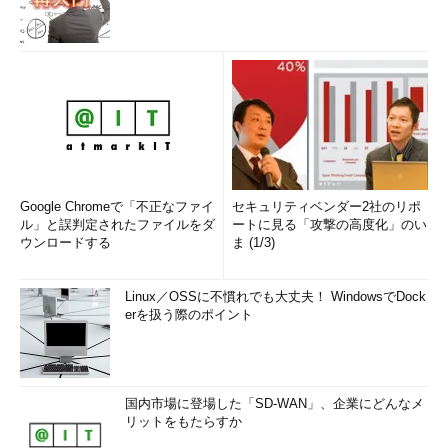
ステムの開発を請け負うSIerか
らの提案を受けて、ツールの採
用を決定することになるだろ
う。
自動化ツールを活用した提案
を見極める
最近では、情報システム開発
Google Chromeで「不正なファイ
セキュリティベンダー2社のリポ
の迅速化や品質向上、コスト削
ル」と誤判定されたファイルをダ
ートに見る「攻撃の高度化」のい
減をセールスポイントとして、
ウンロードする
ま (1/3)
ユーザー企業に自動化ツールの
導入を積極的に提案するSIerが
Linux／OSSに不慣れでも大丈夫！ WindowsでDock
増えてきている。「自動化ツー
erを扱う際のポイント
ルの活用をめぐる潮目は明らか
に変わりつつある」と片山氏は
指摘する。
国内市場に登場した「SD-WAN」、企業にどんなメ
その一方で、旧来の開発体制
リットをもたらすか
を変えるのに消極的で、自動化