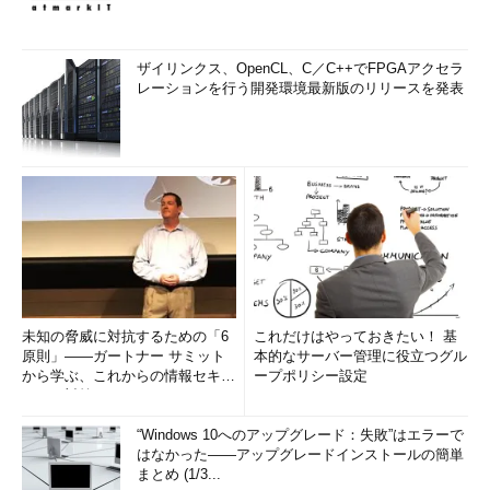
ツールを積極的に提案したがら
ないSIerも少なくない。その背
景には、一部のSIerの保守的な
ザイリンクス、OpenCL、C／C++でFPGAアクセラ
体質が見え隠れする。
労働集約
レーションを行う開発環境最新版のリリースを発表
的な開発体制を改善する努力を
せず、従来の業務のやり方のま
まで、全ての仕事を自社や関連
会社のSE（システムエンジニ
ア）に割り当てるために、開発
業務を効率化する自動化ツール
の導入に消極的になっているケ
ースも多い
という。
しかし、情報システム開発や
未知の脅威に対抗するための「6
これだけはやっておきたい！ 基
原則」――ガートナー サミット
本的なサーバー管理に役立つグル
システムインテグレーションに
から学ぶ、これからの情報セキュ
ープポリシー設定
かかわる競争は激化しつつあ
リティ対策
り、SIerにとっては、自動化ツ
ールを活用して情報システム開
“Windows 10へのアップグレード：失敗”はエラーで
はなかった――アップグレードインストールの簡単
発を省力化する提案が差別化の
まとめ (1/3...
大きな要素になってきている。