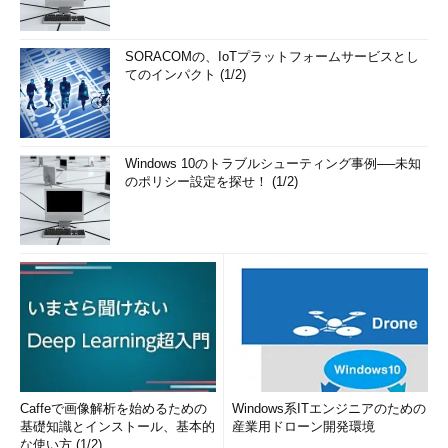
「
労働集約的な古い体質のま
ま、ユーザー企業のニーズに十
SORACOMの、IoTプラットフォームサービスとし
分に答えることのできないSIer
てのインパクト (1/2)
は、いずれは淘汰されていくこ
とになるだろう
」と片山氏は警
鐘を鳴らす。
Windows 10のトラブルシューティング事例──未知
ユーザー企業にとって、自動
のポリシー設定を探せ！ (1/2)
化ツールを導入するのに最も適
したタイミングは、情報システ
ムの新規開発や更新の時期であ
る。その際には、必ず複数の
SIerに情報システム開発の提案
を求め、その中から、「自社の
状況に合わせて自動化ツールを
うまく活用できる提案」を選
択・検討すればよいだろう。ま
た、保守フェーズにある情報シ
Caffeで画像解析を始めるための
Windows系ITエンジニアのための
基礎知識とインストール、基本的
産業用ドローン開発環境
ステムであっても、テストやマ
な使い方 (1/2)