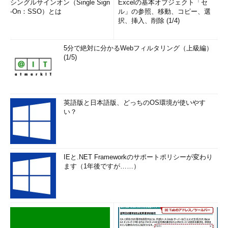
シングルサインオン（Single Sign
Excelの基本オブジェクト「セ
アル作成といった開発作業を自
-On：SSO）とは
ル」の参照、移動、コピー、選
動化するためのツールの活用
択、挿入、削除 (1/4)
だ。
5分で絶対に分かるWebフィルタリング（上級編）
こうしたツールの採用につい
(1/5)
て、片山氏は「要件の絞り込み
や、意思決定を迅速化する体制
を整えた上で、実際に情報シス
テムの開発を進めるに当たって
英語版と日本語版、どっちのOS環境が使いやす
は、コーディングミスなどの人
い？
為的なミスを削減し、保守性を
高めるという意味でも、コーデ
ィングやテストを自動化するツ
IEと.NET Frameworkのサポートポリシーが変わり
ールは積極的に活用すべきだ」
ます（1年後ですが……）
と強調する。
実際に、日本でも大企業を中
心に自動化ツールを採用しよう
とする兆しが見え始めている。
ガートナー ジャパンの調査によ