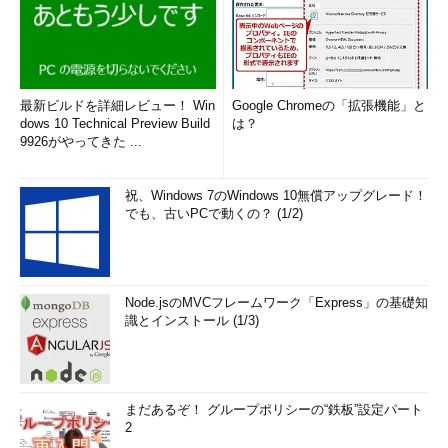
ると、
自動化ツールを導入する
企業は「計画中」と回答する企
業を含め、2割弱に及んでいる
という。特に、大企業において
最新ビルドを詳細レビュー！ Win
Google Chromeの「拡張機能」と
は、アプリケーションが大規模
dows 10 Technical Preview Build
は？
化してくるに従って、コーディ
9926がやってきた ...
ングやテストなどの作業が複雑
化し、テストやチェックの頻度
祝、Windows 7のWindows 10無償アップグレード！
も増加することから、自動化ツ
でも、古いPCで動くの？ (1/2)
ールが有効になると見られる。
しかし、自動化ツールには、
さまざまな種類の製品があり、
Node.jsのMVCフレームワーク「Express」の基礎知
生産性や有効性などの評価は簡
識とインストール (1/3)
単ではなく、開発作業に関して
深い知識がないと選定できない
ものも多い。そのため、開発の
全てを自社で行っていない一般
まだあるぞ！ グループポリシーの“鉄板”設定パート
2
的な企業のほとんどは、情報シ