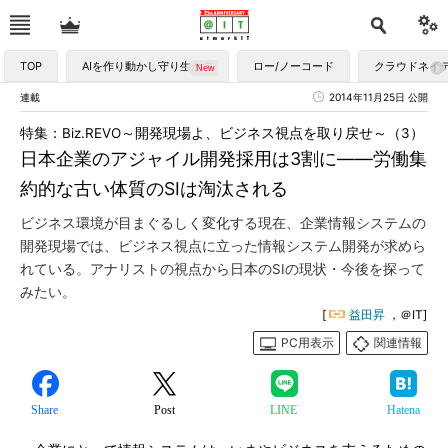
TOP
AIを作り動かし守り生かす
ロー/ノーコード
クラウドネイ
連載
2014年11月25日 公開
特集：Biz.REVO～開発現場よ、ビジネス視点を取り戻せ～（3）
日本企業のアジャイル開発採用は3割に――労働集
約的な古い体質のSIは淘汰される
ビジネス環境が目まぐるしく変化する現在、企業情報システムの
開発現場では、ビジネス視点に立った情報システム開発が求めら
れている。アナリストの視点から日本のSIの現状・今後を探って
みたい。
[
益田昇
，＠IT]
PC用表示
関連情報
Share
Post
LINE
Hatena