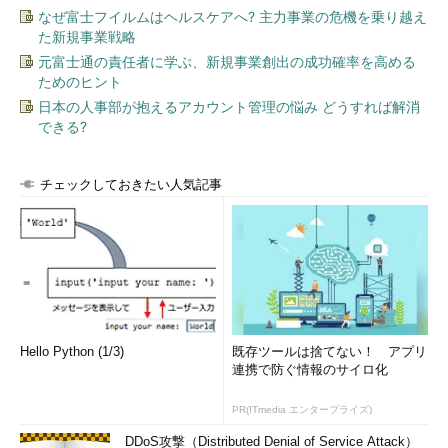
また、実際に作ってみせてエン
なぜ富士フイルムはヘルスケアへ? 主力事業の危機を乗り越え
ドユーザーからフィードバック
た新規事業戦略
をもらいながら開発を進める
元富士通の責任者に学ぶ、新規事業創出の成功確率を高める
Web系や画面系、消費者向けの
ためのヒント
情報システムはアジャイルモデ
日本の人事部が抱えるアカウント管理の悩み どうすれば解消
ルや反復モデルが適しているこ
できる?
とが多い。こうした情報システ
ムの性質を踏まえた上で、最適
チェックしておきたい人気記事
な開発手法を選択するととも
に、ビジネス部門が主導するプ
ロジェクト体制を構築できなけ
れば、開発の迅速化と品質確保
を両立することはできない。
ちなみに、これまでの市場調
査を見ると、日本の企業が採用
Hello Python (1/3)
既存ツールは捨てない！ アプリ
している開発手法はほとんどが
連携で防ぐ情報のサイロ化
ウォーターフォールモデルで、
PR(ITmedia エンタープライズ)
アジャイルモデルや反復モデル
を採用している企業は1割にも達
DDoS攻撃（Distributed Denial of Service Attack）