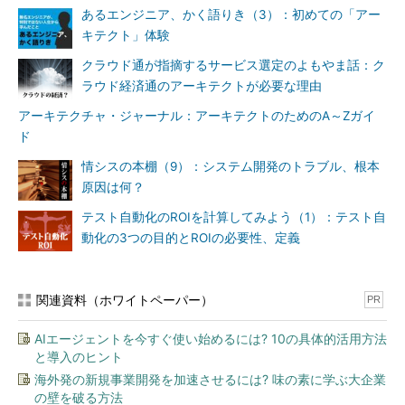
あるエンジニア、かく語りき（3）：初めての「アー
速化と品質確保の両立は実現で
キテクト」体験
きない
と指摘する。
クラウド通が指摘するサービス選定のよもやま話：ク
「どのような開発手法を採用
ラウド経済通のアーキテクトが必要な理由
したとしても、プロジェクト管
アーキテクチャ・ジャーナル：アーキテクトのためのA～Zガイ
理が不十分で要件定義が曖昧な
ド
ままでは、情報システムの迅速
な開発は実現できない。アジャ
情シスの本棚（9）：システム開発のトラブル、根本
イルモデルなどの
開発手法は、
原因は何？
迅速化のためというよりも、む
テスト自動化のROIを計算してみよう（1）：テスト自
しろ開発するアプリケーション
動化の3つの目的とROIの必要性、定義
の性質によって使い分けられて
いることが多い
」（片山氏）
関連資料（ホワイトペーパー）
PR
例えば、プロジェクトの最初
の段階で実装すべきことがほぼ
AIエージェントを今すぐ使い始めるには? 10の具体的活用方法
決まっているバックエンドの業
と導入のヒント
務システムなどにはウォーター
海外発の新規事業開発を加速させるには? 味の素に学ぶ大企業
フォールモデルが適している。
の壁を破る方法