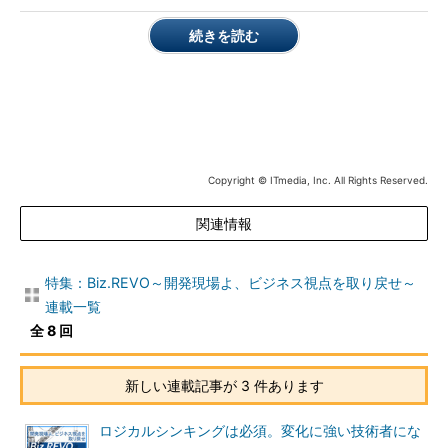
判断し、後回しにできるものは
可能な限り後回しにすることに
続きを読む
よって、情報システム開発の迅
速化と品質確保の両立を図ると
いうことだ。
実際に、
大阪証券取引所がFX
市場の情報システムを構築した
Copyright © ITmedia, Inc. All Rights Reserved.
事例では、ビジネス部門と開発
部門の2人がプロジェクトマネ
関連情報
ージャーを務めて、緊密に協力
し合いながら、優先的に実現す
るものと後回しにできるものを
特集：Biz.REVO～開発現場よ、ビジネス視点を取り戻せ～
明確に切り分けた。これによっ
連載一覧
て、以前に大手ベンダーが手掛
全 8 回
けた同様の情報システムに比べ
て、3分の2の期間で構築するこ
新しい連載記事が 3 件あります
とに成功した
という。
ロジカルシンキングは必須。変化に強い技術者にな
こうした取り組みについて、