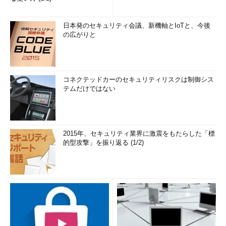
ニュアル作成などを自動化する
ツールであれば、導入を容易に
進められるはずだ。
日本発のセキュリティ会議、新機軸とIoTと、今後
の広がりと
SIerのSEの役割は新たなステ
ージへ
コネクテッドカーのセキュリティリスクは制御シス
テムだけではない
2015年、セキュリティ業界に激震をもたらした「標
的型攻撃」を振り返る (1/2)
情報システムを提案するSIer
の中には、ノンコーディングツ
ールなどの自動化ツールを提案
しまうと、ユーザー企業での内