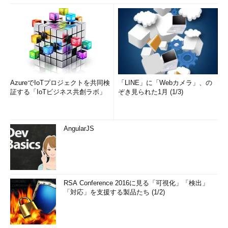
動を通じて信頼を獲得できれ
ば、次の情報システムも受注で
きる可能性が高くなり、SIer間
の激しい競争を勝ち抜けるとい
うわけだ。
「ノンコーディングツールを
AzureでIoTプロジェクトを共同検
「LINE」に「Webカメラ」、の
採用して仕事が減ると心配する
証する「IoTビジネス共創ラボ」
ぞき見られた1月 (1/3)
よりも、むしろノンコーディン
グツールを積極的に活用して仕
事を増やす努力をすべきだ」
AngularJS
（片山氏）
実際、SIerの中にはIaaS
（Infrastructure as a Service）
を提供しながら、自動化ツール
RSA Conference 2016に見る「可視化」「検出」
「対応」を支援する製品たち (1/2)
を含む開発環境をクラウド環境
で提供し、ユーザーの内製化を
積極的に支援しているところも