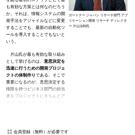
も有効な方策とは何なのだろう
か。それは、情報システムの開
ガートナー ジャパン リサーチ部門 アプ
発手法をアジャイルなどに変更
リケーション開発 リサーチ ディレクタ
ー 片山治利氏
することでも、最新の自動化ツ
ールを導入することでもないと
いう。
片山氏が最も有効な取り組み
として挙げるのは、
意思決定を
迅速に行うための開発プロジェ
クトの体制作り
である。そこで
重要になるのが、意思決定する
権限を持つビジネス部門の担当
者をプロジェクトにきちんとア
サインすること。つまり、ビジ
ネス部門の担当者が責任を持っ
て、上流工程の要件定義からプ
ロジェクトにかかわり、本当に
必要なものが何なのかを適切に
会員登録（無料）が必要です