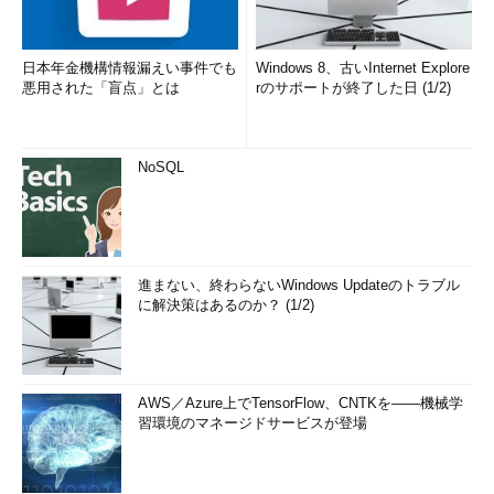
製化が進み、SEの仕事がなくな
るのではないかと心配する向き
もある。しかし、片山氏は「
ノ
日本年金機構情報漏えい事件でも
Windows 8、古いInternet Explore
ンコーディングツールを導入し
悪用された「盲点」とは
rのサポートが終了した日 (1/2)
て、コード作成の業務が効率化
されたとしても、SEがビジネス
視点で培ってきた要件定義や情
NoSQL
報システム構築のスキルは引き
続き必要とされるため、SEの仕
事がなくなることはない
」と断
言する。
進まない、終わらないWindows Updateのトラブル
に解決策はあるのか？ (1/2)
むしろツールを積極的に活用
して、品質の高い情報システム
を迅速に構築してユーザーに提
供する。その上でユーザーの内
AWS／Azure上でTensorFlow、CNTKを――機械学
製化を支援できれば、
ユーザー
習環境のマネージドサービスが登場
自身で要件の追加・変更ができ
る効率的な情報システムを実現
できる
環境が整う。こうした活