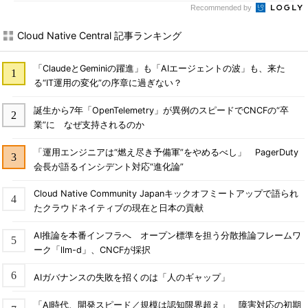
出ている。
Recommended by
開発の迅速化と品質確保の両
Cloud Native Central 記事ランキング
立を図るためのポイント
「ClaudeとGeminiの躍進」も「AIエージェントの波」も、来た
最後に、ユーザー企業にとっ
る“IT運用の変化”の序章に過ぎない？
て、ビジネスの視点で情報シス
テム開発の迅速化と品質確保の
誕生から7年「OpenTelemetry」が異例のスピードでCNCFの“卒
両立を図るために必要なポイン
業”に なぜ支持されるのか
トとは何なのかを紹介しておこ
「運用エンジニアは“燃え尽き予備軍”をやめるべし」 PagerDuty
う。
会長が語るインシデント対応“進化論”
片山氏は、二つのポイントを
Cloud Native Community Japanキックオフミートアップで語られ
挙げる。一つは、
ビジネスにと
たクラウドネイティブの現在と日本の貢献
って情報システムの迅速化と品
質確保が必要だという意識を組
AI推論を本番インフラへ オープン標準を担う分散推論フレームワ
織全体で共有すること
。そし
ーク「llm-d」、CNCFが採択
て、もう一つは、
迅速化が必要
AIガバナンスの失敗を招くのは「人のギャップ」
なところと、高い品質を必要と
するところをきちんと見極める
「AI時代、開発スピード／規模は認知限界超え」 障害対応の初期