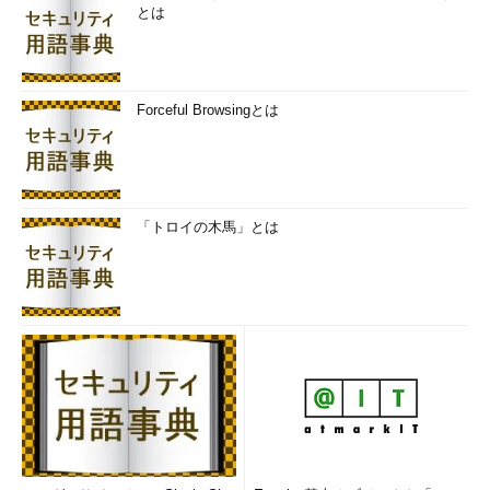
していなかった。しかし、
ガー
とは
トナー ジャパンが今年（2014
年）実施したCIO（最高情報責
任者）を対象とした調査では、
Forceful Browsingとは
アジャイルモデルおよび反復モ
デルを採用している企業は3割
近くに及んでおり、ウォーター
フォールモデルを採用している
企業は6割程度であった
とい
「トロイの木馬」とは
う。日本の企業においても新し
い開発手法は着実に普及しつつ
あるようだ。
開発自動化ツールは積極的に
活用すべき
情報システム開発の迅速化と
品質確保の両立を図る上で、も
う一つ重要になるのが、設計や
コーディング、テスト、マニュ